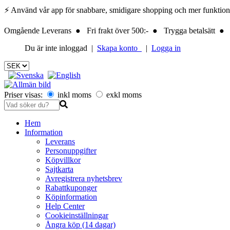
⚡ Använd vår app för snabbare, smidigare shopping och mer funktionalite
Omgående Leverans ● Fri frakt över 500:- ● Trygga betalsätt ● 
Du är inte inloggad |
Skapa konto
|
Logga in
Priser visas:
inkl moms
exkl moms
Hem
Information
Leverans
Personuppgifter
Köpvillkor
Sajtkarta
Avregistrera nyhetsbrev
Rabattkuponger
Köpinformation
Help Center
Cookieinställningar
Ångra köp (14 dagar)