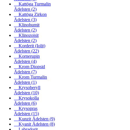
Kattöga Turmalin
Ädelsten
(2)
Kattöga Zirkon
Ädelsten
(3)
Klinohumit
Ädelsten
(2)
Klinozoisit
Ädelsten
(2)
Korderit (Iolit)
Ädelsten
(22)
Kornerupin
Ädelsten
(4)
Krom Diopsid
Ädelsten
(7)
Krom Turmalin
Ädelsten
(1)
Krysoberyll
Ädelsten
(10)
Krysokolla
Ädelsten
(6)
Krysopras
Ädelsten
(15)
Kunzit Ädelsten
(9)
Kyanit Ädelsten
(8)
Labradorit