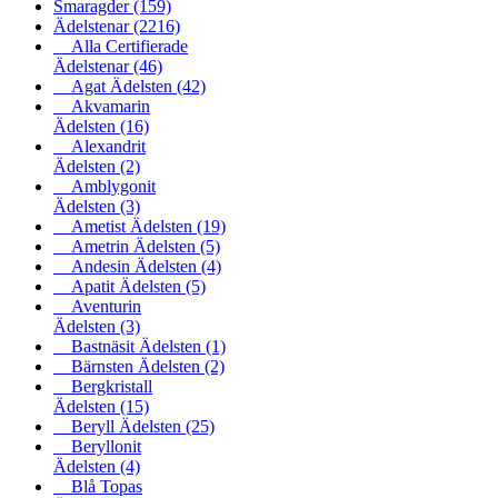
Smaragder
(159)
Ädelstenar
(2216)
Alla Certifierade
Ädelstenar
(46)
Agat Ädelsten
(42)
Akvamarin
Ädelsten
(16)
Alexandrit
Ädelsten
(2)
Amblygonit
Ädelsten
(3)
Ametist Ädelsten
(19)
Ametrin Ädelsten
(5)
Andesin Ädelsten
(4)
Apatit Ädelsten
(5)
Aventurin
Ädelsten
(3)
Bastnäsit Ädelsten
(1)
Bärnsten Ädelsten
(2)
Bergkristall
Ädelsten
(15)
Beryll Ädelsten
(25)
Beryllonit
Ädelsten
(4)
Blå Topas