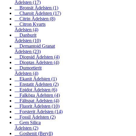
Ädelsten
(17)
Bronsit Ädelsten
(1)
Charoit Ädelsten
(17)
Citrin Ädelsten
(8)
Citron Kvarts
Ädelsten
(4)
Danburit
Ädelsten
(10)
Demantoid Granat
Ädelsten
(23)
Diopsid Ädelsten
(4)
Dioptas Ädelsten
(4)
Dumortierit
Ädelsten
(4)
Ekanit Ädelsten
(1)
Enstatit Ädelsten
(2)
Epidot Ädelsten
(6)
Falköga Ädelsten
(4)
Fältspat Ädelsten
(4)
Fluorit Ädelsten
(10)
Forsterit Ädelsten
(14)
Fossil Ädelsten
(2)
Gem Silica
Ädelsten
(2)
Goshenit (Beryll)