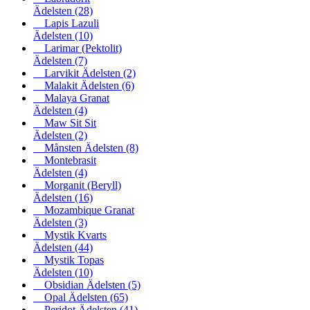
Ädelsten
(28)
Lapis Lazuli
Ädelsten
(10)
Larimar (Pektolit)
Ädelsten
(7)
Larvikit Ädelsten
(2)
Malakit Ädelsten
(6)
Malaya Granat
Ädelsten
(4)
Maw Sit Sit
Ädelsten
(2)
Månsten Ädelsten
(8)
Montebrasit
Ädelsten
(4)
Morganit (Beryll)
Ädelsten
(16)
Mozambique Granat
Ädelsten
(3)
Mystik Kvarts
Ädelsten
(44)
Mystik Topas
Ädelsten
(10)
Obsidian Ädelsten
(5)
Opal Ädelsten
(65)
Peridot Ädelsten
(41)