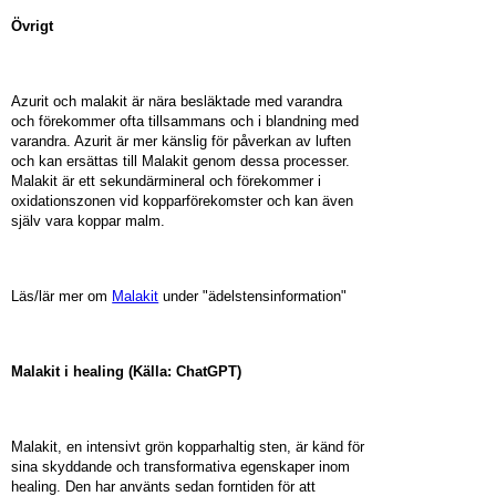
Övrigt
Azurit och malakit är nära besläktade med varandra
och förekommer ofta tillsammans och i blandning med
varandra. Azurit är mer känslig för påverkan av luften
och kan ersättas till Malakit genom dessa processer.
Malakit är ett sekundärmineral och förekommer i
oxidationszonen vid kopparförekomster och kan även
själv vara koppar malm.
Läs/lär mer om
Malakit
under "ädelstensinformation"
Malakit i healing (Källa: ChatGPT)
Malakit, en intensivt grön kopparhaltig sten, är känd för
sina skyddande och transformativa egenskaper inom
healing. Den har använts sedan forntiden för att