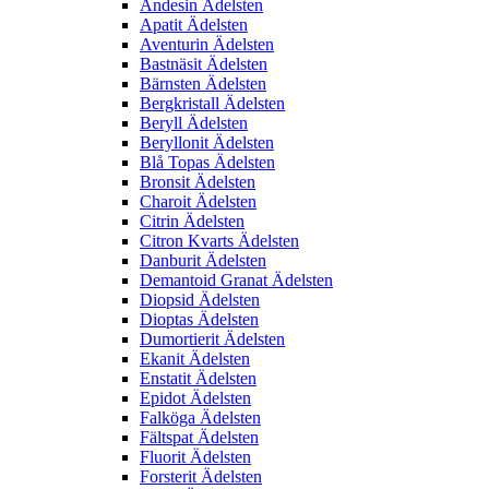
Andesin Ädelsten
Apatit Ädelsten
Aventurin Ädelsten
Bastnäsit Ädelsten
Bärnsten Ädelsten
Bergkristall Ädelsten
Beryll Ädelsten
Beryllonit Ädelsten
Blå Topas Ädelsten
Bronsit Ädelsten
Charoit Ädelsten
Citrin Ädelsten
Citron Kvarts Ädelsten
Danburit Ädelsten
Demantoid Granat Ädelsten
Diopsid Ädelsten
Dioptas Ädelsten
Dumortierit Ädelsten
Ekanit Ädelsten
Enstatit Ädelsten
Epidot Ädelsten
Falköga Ädelsten
Fältspat Ädelsten
Fluorit Ädelsten
Forsterit Ädelsten