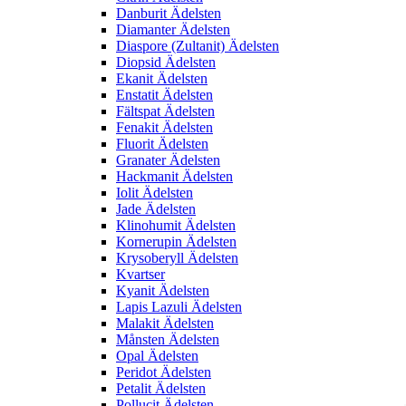
Danburit Ädelsten
Diamanter Ädelsten
Diaspore (Zultanit) Ädelsten
Diopsid Ädelsten
Ekanit Ädelsten
Enstatit Ädelsten
Fältspat Ädelsten
Fenakit Ädelsten
Fluorit Ädelsten
Granater Ädelsten
Hackmanit Ädelsten
Iolit Ädelsten
Jade Ädelsten
Klinohumit Ädelsten
Kornerupin Ädelsten
Krysoberyll Ädelsten
Kvartser
Kyanit Ädelsten
Lapis Lazuli Ädelsten
Malakit Ädelsten
Månsten Ädelsten
Opal Ädelsten
Peridot Ädelsten
Petalit Ädelsten
Pollucit Ädelsten