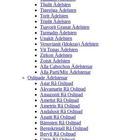
Thulit Ädelsten
Tigeröga Ädelsten
Torit Ädelsten
Triplit Ädelsten
Tsavorit Granat Ädelsten
Turmalin Ädelsten
Unakit Ädelsten
Vesuvianit (Idokras) Ädelsten
Vit Topas Ädelsten
Zirkon Ädelsten
Zoisit Ädelsten
Alla Cabochon Ädelstenar
Alla Parti/Mix Ädelstenar
Oslipade Ädelstenar
Agat Rå Oslipad
Akvamarin Rå Oslipad
Amazonit Rå Oslipad
Ametist Rå Oslipad
Ametrin Rå Oslipad
Andalusit Rå Oslipad
Apatit Rå Oslipad
Bärnsten Rå Oslipad
Bergskristall Rå Oslipad
Beryll Rå Oslipad
Citrin Rå Oslipad