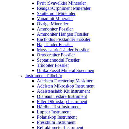
Pyrit (Svavelkis) Mineraler
Realgar/Orphiment Mineraler
Skutterudit Mineraler
Vanadinit Mineraler
Övriga Mineraler
Ammoniter Fossiler
Ammoniter Hängen Fossiler
Enchodus Fisktänder Fossiler
Haj Tänder Fossiler
Mossasaurie Tänder Fossiler
Ortoceratiter Fossiler
Septariannodul Fossiler
Trilobiter Fossiler
Unika Fossil Mineral Specimen
Instrument Tillbehör
Ädelsten Facettering Maskiner
Ädelsten Mikroskop Instrument
Ådelstenslabb Kit Instrument
Diamant Testare Instrument
Filter Dikroskop Instrument
Hårdhet Test Instrument
Luppar Instrument
Polariskop Instrument
Presidium Instrument
Refraktometer Instrument