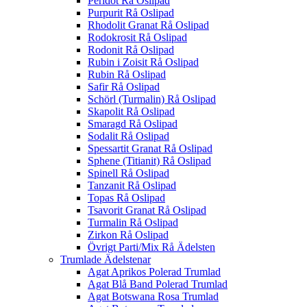
Peridot Rå Oslipad
Purpurit Rå Oslipad
Rhodolit Granat Rå Oslipad
Rodokrosit Rå Oslipad
Rodonit Rå Oslipad
Rubin i Zoisit Rå Oslipad
Rubin Rå Oslipad
Safir Rå Oslipad
Schörl (Turmalin) Rå Oslipad
Skapolit Rå Oslipad
Smaragd Rå Oslipad
Sodalit Rå Oslipad
Spessartit Granat Rå Oslipad
Sphene (Titianit) Rå Oslipad
Spinell Rå Oslipad
Tanzanit Rå Oslipad
Topas Rå Oslipad
Tsavorit Granat Rå Oslipad
Turmalin Rå Oslipad
Zirkon Rå Oslipad
Övrigt Parti/Mix Rå Ädelsten
Trumlade Ädelstenar
Agat Aprikos Polerad Trumlad
Agat Blå Band Polerad Trumlad
Agat Botswana Rosa Trumlad