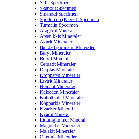
Safir Specimen
Skapolit Specimen
Smaragd Specimen
Spodumen (Kunzit) Specimen
Turmalin Specimen
Aragonit Mineral
Arsenikkis Mineraler
Azurit Mineraler
Bandad järnmalm Mineraler
Baryt Mineraler
Beryll Mineral
Cerussit Mineraler
Dioptas Mineraler
Droppsten Mineraler
Erytrit Mineraler
Hematit Mineraler
Kalcedon Mineraler
Koboltkalcit Mineraler
Kopparkis Mineraler
Kvartser Mineral
Kyanit Mineral
Litiumglimmer Mineral
Magnetkis Mineraler
Malakit Mineraler
Ökenros Mineraler