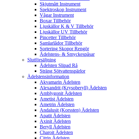
Skjutmått Instrument
Spektroskop Instrument
Vågar Instrument
Boxar Tillbehör
Ljuskällor K & V Tillbehör
Ljuskällor UV Tillbehör
Pincetter Tillbehör
Samlarlådor Tillbehör
Sortering Skopor Rengör
Ädelstens- & Smyckespåsar
Slutförsäljning
Ädelsten Slipad Rå
Sträng Sötvattenspärlor
Ädelstensinformation
Akvamarin Ädelsten
Alexandrit (Krysoberyll) Ädelsten
Amblygonit Ädelsten
Ametist Ädelsten
Ametrin Ädelsten
Andalusit (Korssten) Ädelsten
Apatit Ädelsten
Axinit Ädelsten
Beryll Ädelsten
Charoit Ädelsten
Citrin Ädelsten