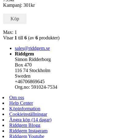
Kampanj: 301kr
Köp
Max: 1
Visar
1
till
6
(av
6
produkter)
sales@riddgem.se
Riddgem
Simon Ridderborg
Box 470
116 74 Stockholm
Sweden
+46706869645
Org.no: 591024-7534
Om oss
Help Center
Köpinformation
Cookieinställningar
Ångra köp (14 dagar)
Riddgem Blogg
Riddgem Instagram
Riddgem Youtube