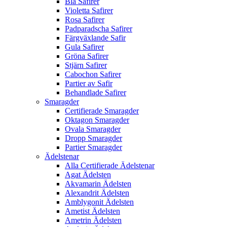
Blå Safirer
Violetta Safirer
Rosa Safirer
Padparadscha Safirer
Färgväxlande Safir
Gula Safirer
Gröna Safirer
Stjärn Safirer
Cabochon Safirer
Partier av Safir
Behandlade Safirer
Smaragder
Certifierade Smaragder
Oktagon Smaragder
Ovala Smaragder
Dropp Smaragder
Partier Smaragder
Ädelstenar
Alla Certifierade Ädelstenar
Agat Ädelsten
Akvamarin Ädelsten
Alexandrit Ädelsten
Amblygonit Ädelsten
Ametist Ädelsten
Ametrin Ädelsten