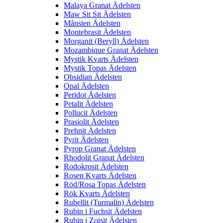
Malaya Granat Ädelsten
Maw Sit Sit Ädelsten
Månsten Ädelsten
Montebrasit Ädelsten
Morganit (Beryll) Ädelsten
Mozambique Granat Ädelsten
Mystik Kvarts Ädelsten
Mystik Topas Ädelsten
Obsidian Ädelsten
Opal Ädelsten
Peridot Ädelsten
Petalit Ädelsten
Pollucit Ädelsten
Prasiolit Ädelsten
Prehnit Ädelsten
Pyrit Ädelsten
Pyrop Granat Ädelsten
Rhodolit Granat Ädelsten
Rodokrosit Ädelsten
Rosen Kvarts Ädelsten
Röd/Rosa Topas Ädelsten
Rök Kvarts Ädelsten
Rubellit (Turmalin) Ädelsten
Rubin i Fuchsit Ädelsten
Rubin i Zoisit Ädelsten