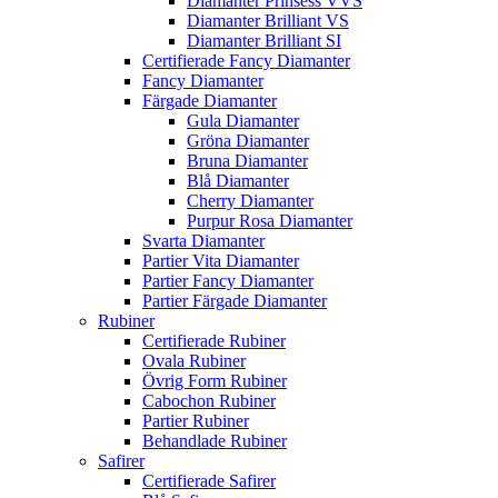
Diamanter Prinsess VVS
Diamanter Brilliant VS
Diamanter Brilliant SI
Certifierade Fancy Diamanter
Fancy Diamanter
Färgade Diamanter
Gula Diamanter
Gröna Diamanter
Bruna Diamanter
Blå Diamanter
Cherry Diamanter
Purpur Rosa Diamanter
Svarta Diamanter
Partier Vita Diamanter
Partier Fancy Diamanter
Partier Färgade Diamanter
Rubiner
Certifierade Rubiner
Ovala Rubiner
Övrig Form Rubiner
Cabochon Rubiner
Partier Rubiner
Behandlade Rubiner
Safirer
Certifierade Safirer