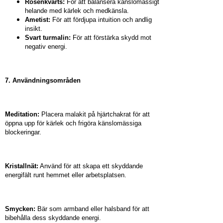
Rosenkvarts:
För att balansera känslomässigt
helande med kärlek och medkänsla.
Ametist:
För att fördjupa intuition och andlig
insikt.
Svart turmalin:
För att förstärka skydd mot
negativ energi.
7. Användningsområden
Meditation:
Placera malakit på hjärtchakrat för att
öppna upp för kärlek och frigöra känslomässiga
blockeringar.
Kristallnät:
Använd för att skapa ett skyddande
energifält runt hemmet eller arbetsplatsen.
Smycken:
Bär som armband eller halsband för att
bibehålla dess skyddande energi.