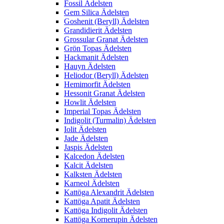
Fossil Ädelsten
Gem Silica Ädelsten
Goshenit (Beryll) Ädelsten
Grandidierit Ädelsten
Grossular Granat Ädelsten
Grön Topas Ädelsten
Hackmanit Ädelsten
Hauyn Ädelsten
Heliodor (Beryll) Ädelsten
Hemimorfit Ädelsten
Hessonit Granat Ädelsten
Howlit Ädelsten
Imperial Topas Ädelsten
Indigolit (Turmalin) Ädelsten
Iolit Ädelsten
Jade Ädelsten
Jaspis Ädelsten
Kalcedon Ädelsten
Kalcit Ädelsten
Kalksten Ädelsten
Karneol Ädelsten
Kattöga Alexandrit Ädelsten
Kattöga Apatit Ädelsten
Kattöga Indigolit Ädelsten
Kattöga Kornerupin Ädelsten