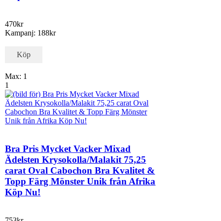
470kr
Kampanj: 188kr
Köp
Max: 1
1
Bra Pris Mycket Vacker Mixad
Ädelsten Krysokolla/Malakit 75,25
carat Oval Cabochon Bra Kvalitet &
Topp Färg Mönster Unik från Afrika
Köp Nu!
753kr