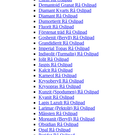
Demantoid Granat Rå Oslipad
Diamant Kvarts Rå Oslipad
Diamant Rå Oslipad
Dumortierit Rå Oslipad
Fluorit Rå Oslipad
Förstenat träd Rå Oslipad
Goshenit (Beryll) Rå Oslipad
Grandidierit Rå Oslipad
Imperial Topas Rå Oslipad
Indigolit (Turmalin) Rå Oslipad
Iolit Rå Oslipad
Jaspis Rå Oslipad
Kalcit Rå Oslipad
Karneol Rå Oslipad
Krysoberyll Rå Oslipad
Krysopras Rå Oslipad
Kunzit (Spodumen) Rå Oslipad
Kyanit Rå Oslipad
Lapis Lazuli Rå Oslipad
Larimar (Pektolit) Rå Oslipad
Månsten Rå Oslipad
Morganit (Beryll) Rå Oslipad
Obsidian Rå Oslipad
Opal Rå Oslipad