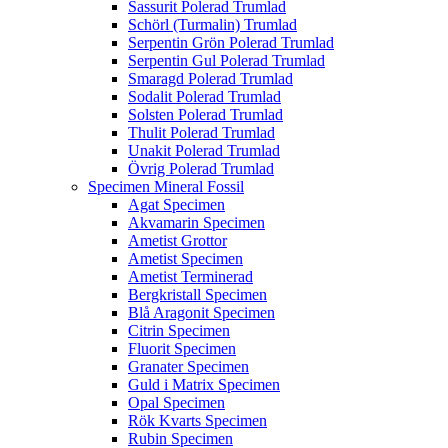
Sassurit Polerad Trumlad
Schörl (Turmalin) Trumlad
Serpentin Grön Polerad Trumlad
Serpentin Gul Polerad Trumlad
Smaragd Polerad Trumlad
Sodalit Polerad Trumlad
Solsten Polerad Trumlad
Thulit Polerad Trumlad
Unakit Polerad Trumlad
Övrig Polerad Trumlad
Specimen Mineral Fossil
Agat Specimen
Akvamarin Specimen
Ametist Grottor
Ametist Specimen
Ametist Terminerad
Bergkristall Specimen
Blå Aragonit Specimen
Citrin Specimen
Fluorit Specimen
Granater Specimen
Guld i Matrix Specimen
Opal Specimen
Rök Kvarts Specimen
Rubin Specimen