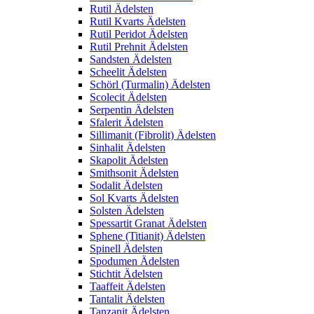
Rutil Ädelsten
Rutil Kvarts Ädelsten
Rutil Peridot Ädelsten
Rutil Prehnit Ädelsten
Sandsten Ädelsten
Scheelit Ädelsten
Schörl (Turmalin) Ädelsten
Scolecit Ädelsten
Serpentin Ädelsten
Sfalerit Ädelsten
Sillimanit (Fibrolit) Ädelsten
Sinhalit Ädelsten
Skapolit Ädelsten
Smithsonit Ädelsten
Sodalit Ädelsten
Sol Kvarts Ädelsten
Solsten Ädelsten
Spessartit Granat Ädelsten
Sphene (Titianit) Ädelsten
Spinell Ädelsten
Spodumen Ädelsten
Stichtit Ädelsten
Taaffeit Ädelsten
Tantalit Ädelsten
Tanzanit Ädelsten