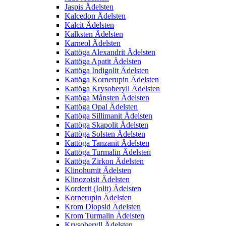
Jaspis Ädelsten
Kalcedon Ädelsten
Kalcit Ädelsten
Kalksten Ädelsten
Karneol Ädelsten
Kattöga Alexandrit Ädelsten
Kattöga Apatit Ädelsten
Kattöga Indigolit Ädelsten
Kattöga Kornerupin Ädelsten
Kattöga Krysoberyll Ädelsten
Kattöga Månsten Ädelsten
Kattöga Opal Ädelsten
Kattöga Sillimanit Ädelsten
Kattöga Skapolit Ädelsten
Kattöga Solsten Ädelsten
Kattöga Tanzanit Ädelsten
Kattöga Turmalin Ädelsten
Kattöga Zirkon Ädelsten
Klinohumit Ädelsten
Klinozoisit Ädelsten
Korderit (Iolit) Ädelsten
Kornerupin Ädelsten
Krom Diopsid Ädelsten
Krom Turmalin Ädelsten
Krysoberyll Ädelsten