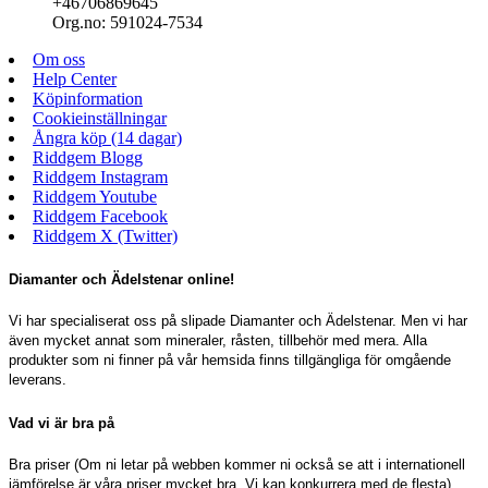
+46706869645
Org.no: 591024-7534
Om oss
Help Center
Köpinformation
Cookieinställningar
Ångra köp (14 dagar)
Riddgem Blogg
Riddgem Instagram
Riddgem Youtube
Riddgem Facebook
Riddgem X (Twitter)
Diamanter och Ädelstenar online!
Vi har specialiserat oss på slipade Diamanter och Ädelstenar. Men vi har
även mycket annat som mineraler, råsten, tillbehör med mera. Alla
produkter som ni finner på vår hemsida finns tillgängliga för omgående
leverans.
Vad vi är bra på
Bra priser (Om ni letar på webben kommer ni också se att i internationell
jämförelse är våra priser mycket bra. Vi kan konkurrera med de flesta).