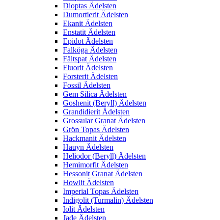
Dioptas Ädelsten
Dumortierit Ädelsten
Ekanit Ädelsten
Enstatit Ädelsten
Epidot Ädelsten
Falköga Ädelsten
Fältspat Ädelsten
Fluorit Ädelsten
Forsterit Ädelsten
Fossil Ädelsten
Gem Silica Ädelsten
Goshenit (Beryll) Ädelsten
Grandidierit Ädelsten
Grossular Granat Ädelsten
Grön Topas Ädelsten
Hackmanit Ädelsten
Hauyn Ädelsten
Heliodor (Beryll) Ädelsten
Hemimorfit Ädelsten
Hessonit Granat Ädelsten
Howlit Ädelsten
Imperial Topas Ädelsten
Indigolit (Turmalin) Ädelsten
Iolit Ädelsten
Jade Ädelsten