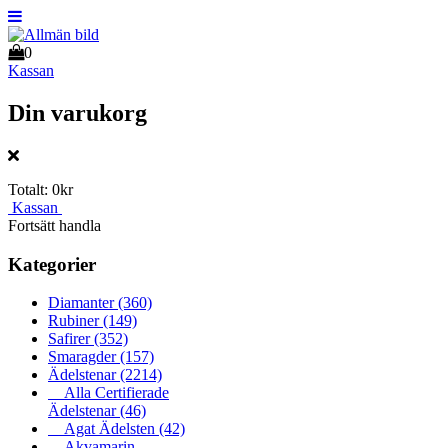
0
Kassan
Din varukorg
Totalt:
0kr
Kassan
Fortsätt handla
Kategorier
Diamanter
(360)
Rubiner
(149)
Safirer
(352)
Smaragder
(157)
Ädelstenar
(2214)
Alla Certifierade
Ädelstenar
(46)
Agat Ädelsten
(42)
Akvamarin