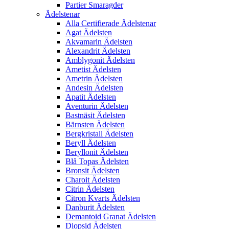
Partier Smaragder
Ädelstenar
Alla Certifierade Ädelstenar
Agat Ädelsten
Akvamarin Ädelsten
Alexandrit Ädelsten
Amblygonit Ädelsten
Ametist Ädelsten
Ametrin Ädelsten
Andesin Ädelsten
Apatit Ädelsten
Aventurin Ädelsten
Bastnäsit Ädelsten
Bärnsten Ädelsten
Bergkristall Ädelsten
Beryll Ädelsten
Beryllonit Ädelsten
Blå Topas Ädelsten
Bronsit Ädelsten
Charoit Ädelsten
Citrin Ädelsten
Citron Kvarts Ädelsten
Danburit Ädelsten
Demantoid Granat Ädelsten
Diopsid Ädelsten