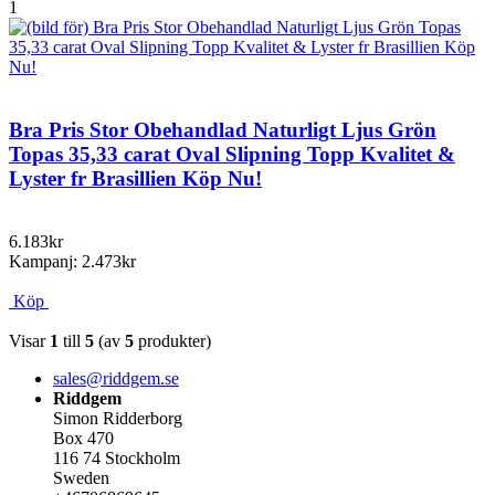
1
Bra Pris Stor Obehandlad Naturligt Ljus Grön
Topas 35,33 carat Oval Slipning Topp Kvalitet &
Lyster fr Brasillien Köp Nu!
6.183kr
Kampanj: 2.473kr
Köp
Visar
1
till
5
(av
5
produkter)
sales@riddgem.se
Riddgem
Simon Ridderborg
Box 470
116 74 Stockholm
Sweden