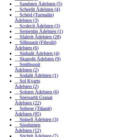
Sandsten Ädelsten
(5)
Scheelit Ädelsten
(4)
Schörl (Turmalin)
Ädelsten
(3)
Scolecit Ädelsten
(3)
Serpentin Ädelsten
(1)
Sfalerit Ädelsten
(28)
Sillimanit (Fibrolit)
Ädelsten
(6)
Sinhalit Ädelsten
(4)
Skapolit Ädelsten
(9)
Smithsonit
Ädelsten
(2)
Sodalit Ädelsten
(1)
Sol Kvarts
Ädelsten
(2)
Solsten Ädelsten
(6)
Spessartit Granat
Ädelsten
(22)
Sphene (Titianit)
Ädelsten
(95)
Spinell Ädelsten
(3)
Spodumen
Ädelsten
(12)
Stichtit Ädelsten
(7)