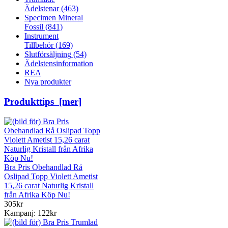
Ädelstenar
(463)
Specimen Mineral
Fossil
(841)
Instrument
Tillbehör
(169)
Slutförsäljning
(54)
Ädelstensinformation
REA
Nya produkter
Produkttips [mer]
Bra Pris Obehandlad Rå
Oslipad Topp Violett Ametist
15,26 carat Naturlig Kristall
från Afrika Köp Nu!
305kr
Kampanj: 122kr