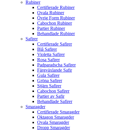
Rubiner
Certifierade Rubiner
Ovala Rubiner
Övrig Form Rubiner
Cabochon Rubiner
Partier Rubiner
Behandlade Rubiner
Safirer
Certifierade Safirer
Blå Safirer
Violetta Safirer
Rosa Safirer
Padparadscha Safirer
Färgväxlande Safir
Gula Safirer
Gröna Safirer
Stjärn Safirer
Cabochon Safirer
Partier av Safir
Behandlade Safirer
Smaragder
Certifierade Smaragder
Oktagon Smaragder
Ovala Smaragder
Dropp Smaragder