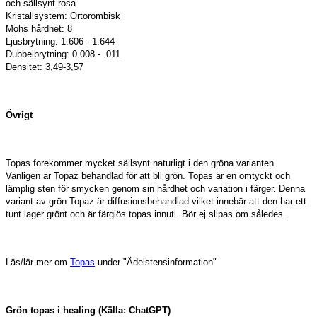
och sällsynt rosa
Kristallsystem: Ortorombisk
Mohs hårdhet: 8
Ljusbrytning: 1.606 - 1.644
Dubbelbrytning: 0.008 - .011
Densitet: 3,49-3,57
Övrigt
Topas forekommer mycket sällsynt naturligt i den gröna varianten.
Vanligen är Topaz behandlad för att bli grön. Topas är en omtyckt och
lämplig sten för smycken genom sin hårdhet och variation i färger. Denna
variant av grön Topaz är diffusionsbehandlad vilket innebär att den har ett
tunt lager grönt och är färglös topas innuti. Bör ej slipas om således.
Läs/lär mer om
Topas
under "Ädelstensinformation"
Grön topas i healing (Källa: ChatGPT)