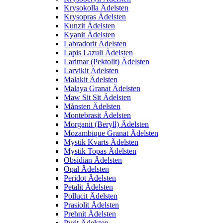
Krysokolla Ädelsten
Krysopras Ädelsten
Kunzit Ädelsten
Kyanit Ädelsten
Labradorit Ädelsten
Lapis Lazuli Ädelsten
Larimar (Pektolit) Ädelsten
Larvikit Ädelsten
Malakit Ädelsten
Malaya Granat Ädelsten
Maw Sit Sit Ädelsten
Månsten Ädelsten
Montebrasit Ädelsten
Morganit (Beryll) Ädelsten
Mozambique Granat Ädelsten
Mystik Kvarts Ädelsten
Mystik Topas Ädelsten
Obsidian Ädelsten
Opal Ädelsten
Peridot Ädelsten
Petalit Ädelsten
Pollucit Ädelsten
Prasiolit Ädelsten
Prehnit Ädelsten
Pyrit Ädelsten