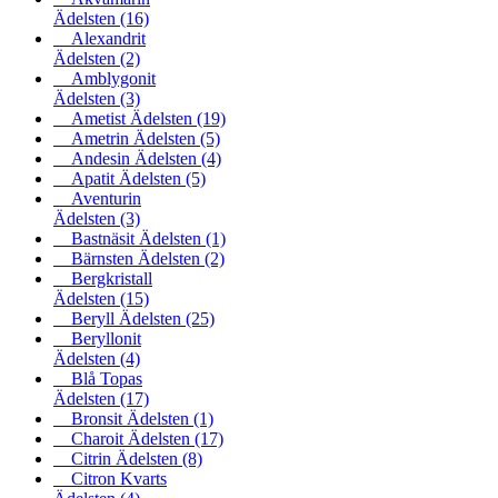
Ädelsten
(16)
Alexandrit
Ädelsten
(2)
Amblygonit
Ädelsten
(3)
Ametist Ädelsten
(19)
Ametrin Ädelsten
(5)
Andesin Ädelsten
(4)
Apatit Ädelsten
(5)
Aventurin
Ädelsten
(3)
Bastnäsit Ädelsten
(1)
Bärnsten Ädelsten
(2)
Bergkristall
Ädelsten
(15)
Beryll Ädelsten
(25)
Beryllonit
Ädelsten
(4)
Blå Topas
Ädelsten
(17)
Bronsit Ädelsten
(1)
Charoit Ädelsten
(17)
Citrin Ädelsten
(8)
Citron Kvarts