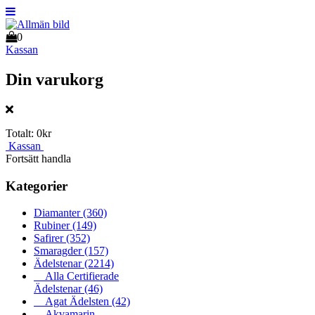
0
Kassan
Din varukorg
Totalt:
0kr
Kassan
Fortsätt handla
Kategorier
Diamanter
(360)
Rubiner
(149)
Safirer
(352)
Smaragder
(157)
Ädelstenar
(2214)
Alla Certifierade
Ädelstenar
(46)
Agat Ädelsten
(42)
Akvamarin