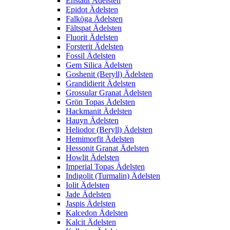
Enstatit Ädelsten
Epidot Ädelsten
Falköga Ädelsten
Fältspat Ädelsten
Fluorit Ädelsten
Forsterit Ädelsten
Fossil Ädelsten
Gem Silica Ädelsten
Goshenit (Beryll) Ädelsten
Grandidierit Ädelsten
Grossular Granat Ädelsten
Grön Topas Ädelsten
Hackmanit Ädelsten
Hauyn Ädelsten
Heliodor (Beryll) Ädelsten
Hemimorfit Ädelsten
Hessonit Granat Ädelsten
Howlit Ädelsten
Imperial Topas Ädelsten
Indigolit (Turmalin) Ädelsten
Iolit Ädelsten
Jade Ädelsten
Jaspis Ädelsten
Kalcedon Ädelsten
Kalcit Ädelsten