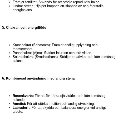
Främjar fertilitet: Används för att stödja reproduktiv hälsa.
Lindrar stress: Hjälper kroppen att slappna av och återställa
energibalans.
5. Chakran och energiflöde
Kronchakrat (Sahasrara): Främjar andlig upplysning och
medvetenhet.
Pannchakrat (Ajna): Stärker intuition och inre vision.
Sakralchakrat (Svadhisthana): Stödjer kreativitet och känslomässig
balans.
6. Kombinerad användning med andra stenar
Rosenkvarts:
För att förstärka självkärlek och känslomässig
helande.
Ametist:
För att stärka intuition och andlig utveckling.
Labradorit:
För att skydda och balansera energier vid andligt
arbete.