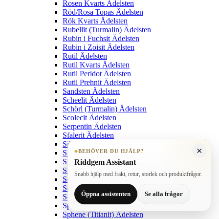
Rosen Kvarts Ädelsten
Röd/Rosa Topas Ädelsten
Rök Kvarts Ädelsten
Rubellit (Turmalin) Ädelsten
Rubin i Fuchsit Ädelsten
Rubin i Zoisit Ädelsten
Rutil Ädelsten
Rutil Kvarts Ädelsten
Rutil Peridot Ädelsten
Rutil Prehnit Ädelsten
Sandsten Ädelsten
Scheelit Ädelsten
Schörl (Turmalin) Ädelsten
Scolecit Ädelsten
Serpentin Ädelsten
Sfalerit Ädelsten
Sillimanit (Fibrolit) Ädelsten
×
BEHÖVER DU HJÄLP?
Sinhalit Ädelsten
Skapolit Ädelsten
Riddgem Assistant
Smithsonit Ädelsten
Snabb hjälp med frakt, retur, storlek och produktfrågor.
Sodalit Ädelsten
Sol Kvarts Ädelsten
Öppna assistenten
Se alla frågor
Solsten Ädelsten
Spessartit Granat Ädelsten
Sphene (Titianit) Ädelsten