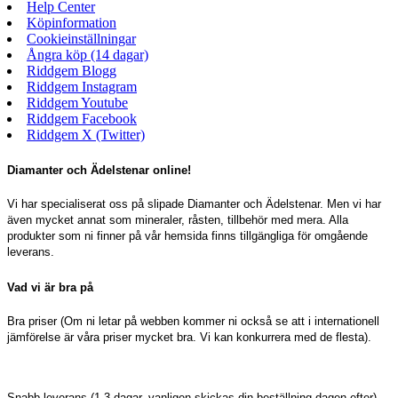
Help Center
Köpinformation
Cookieinställningar
Ångra köp (14 dagar)
Riddgem Blogg
Riddgem Instagram
Riddgem Youtube
Riddgem Facebook
Riddgem X (Twitter)
Diamanter och Ädelstenar online!
Vi har specialiserat oss på slipade Diamanter och Ädelstenar. Men vi har
även mycket annat som mineraler, råsten, tillbehör med mera. Alla
produkter som ni finner på vår hemsida finns tillgängliga för omgående
leverans.
Vad vi är bra på
Bra priser (Om ni letar på webben kommer ni också se att i internationell
jämförelse är våra priser mycket bra. Vi kan konkurrera med de flesta).
Snabb leverans (1-3 dagar, vanligen skickas din beställning dagen efter).