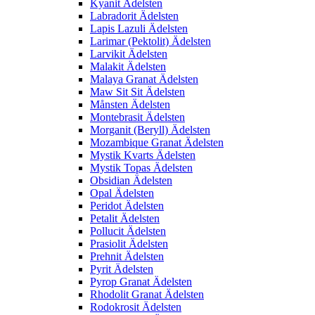
Kyanit Ädelsten
Labradorit Ädelsten
Lapis Lazuli Ädelsten
Larimar (Pektolit) Ädelsten
Larvikit Ädelsten
Malakit Ädelsten
Malaya Granat Ädelsten
Maw Sit Sit Ädelsten
Månsten Ädelsten
Montebrasit Ädelsten
Morganit (Beryll) Ädelsten
Mozambique Granat Ädelsten
Mystik Kvarts Ädelsten
Mystik Topas Ädelsten
Obsidian Ädelsten
Opal Ädelsten
Peridot Ädelsten
Petalit Ädelsten
Pollucit Ädelsten
Prasiolit Ädelsten
Prehnit Ädelsten
Pyrit Ädelsten
Pyrop Granat Ädelsten
Rhodolit Granat Ädelsten
Rodokrosit Ädelsten