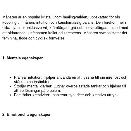
Månsten är en populär kristall inom healingvärlden, uppskattad för sin
koppling till månen, intuition och känslomässig balans. Den förekommer i
olika nyanser, inklusive vit, krämfärgad, grå och persikofärgad, ibland med
ett skimrande ljusfenomen kallat adularescens. Månsten symboliserar det
feminina, flöde och cyklisk förnyelse.
1. Mentala egenskaper
Främjar intuition: Hjälper användaren att lyssna till sin inre röst och
stärka sina instinkter.
Stödjer mental klarhet: Lugnar överbelastade tankar och hjälper till
att se lösningar på problem.
Förstärker kreativitet: Inspirerar nya idéer och kreativa uttryck.
2. Emotionella egenskaper