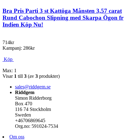
Bra Pris Parti 3 st Kattöga Månsten 3,57 carat
Rund Cabochon Slipning med Skarpa Ögon fr
Indien Köp Nu!
714kr
Kampanj: 286kr
Köp
Max: 1
Visar
1
till
3
(av
3
produkter)
sales@riddgem.se
Riddgem
Simon Ridderborg
Box 470
116 74 Stockholm
Sweden
+46706869645
Org.no: 591024-7534
Om oss