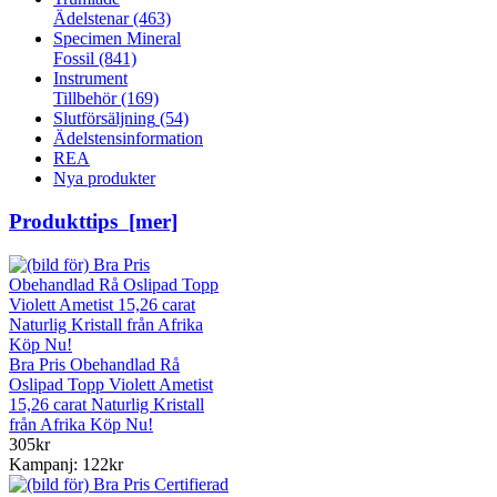
Ädelstenar
(463)
Specimen Mineral
Fossil
(841)
Instrument
Tillbehör
(169)
Slutförsäljning
(54)
Ädelstensinformation
REA
Nya produkter
Produkttips [mer]
Bra Pris Obehandlad Rå
Oslipad Topp Violett Ametist
15,26 carat Naturlig Kristall
från Afrika Köp Nu!
305kr
Kampanj: 122kr