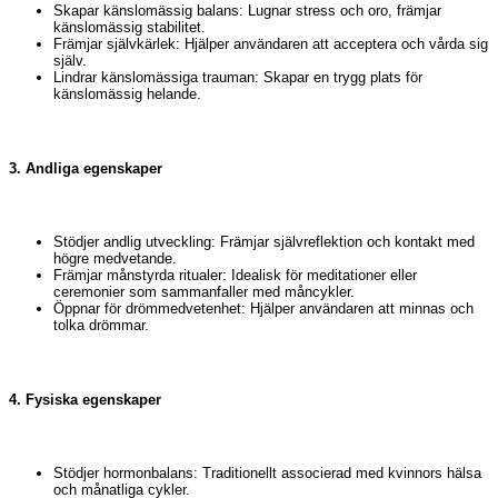
Skapar känslomässig balans: Lugnar stress och oro, främjar
känslomässig stabilitet.
Främjar självkärlek: Hjälper användaren att acceptera och vårda sig
själv.
Lindrar känslomässiga trauman: Skapar en trygg plats för
känslomässig helande.
3. Andliga egenskaper
Stödjer andlig utveckling: Främjar självreflektion och kontakt med
högre medvetande.
Främjar månstyrda ritualer: Idealisk för meditationer eller
ceremonier som sammanfaller med måncykler.
Öppnar för drömmedvetenhet: Hjälper användaren att minnas och
tolka drömmar.
4. Fysiska egenskaper
Stödjer hormonbalans: Traditionellt associerad med kvinnors hälsa
och månatliga cykler.