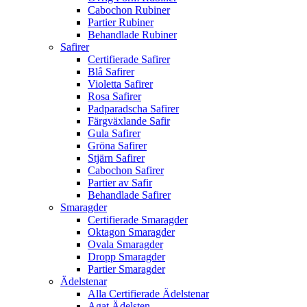
Cabochon Rubiner
Partier Rubiner
Behandlade Rubiner
Safirer
Certifierade Safirer
Blå Safirer
Violetta Safirer
Rosa Safirer
Padparadscha Safirer
Färgväxlande Safir
Gula Safirer
Gröna Safirer
Stjärn Safirer
Cabochon Safirer
Partier av Safir
Behandlade Safirer
Smaragder
Certifierade Smaragder
Oktagon Smaragder
Ovala Smaragder
Dropp Smaragder
Partier Smaragder
Ädelstenar
Alla Certifierade Ädelstenar
Agat Ädelsten