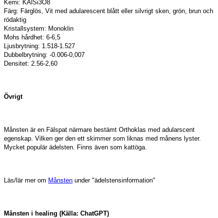
Kemi: KAlSi3O8
Färg: Färglös, Vit med adularescent blått eller silvrigt sken, grön, brun och
rödaktig
Kristallsystem: Monoklin
Mohs hårdhet: 6-6,5
Ljusbrytning: 1.518-1.527
Dubbelbrytning: -0.006-0,007
Densitet: 2.56-2,60
Övrigt
Månsten är en Fälspat närmare bestämt Orthoklas med adularscent
egenskap. Vilken ger den ett skimmer som liknas med månens lyster.
Mycket populär ädelsten. Finns även som kattöga.
Läs/lär mer om
Månsten
under "ädelstensinformation"
Månsten i healing (Källa: ChatGPT)