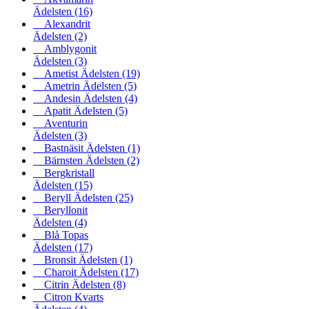
Ädelsten
(16)
Alexandrit
Ädelsten
(2)
Amblygonit
Ädelsten
(3)
Ametist Ädelsten
(19)
Ametrin Ädelsten
(5)
Andesin Ädelsten
(4)
Apatit Ädelsten
(5)
Aventurin
Ädelsten
(3)
Bastnäsit Ädelsten
(1)
Bärnsten Ädelsten
(2)
Bergkristall
Ädelsten
(15)
Beryll Ädelsten
(25)
Beryllonit
Ädelsten
(4)
Blå Topas
Ädelsten
(17)
Bronsit Ädelsten
(1)
Charoit Ädelsten
(17)
Citrin Ädelsten
(8)
Citron Kvarts