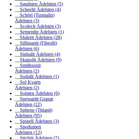
Sandsten Ädelsten
(5)
Scheelit Ädelsten
(4)
Schörl (Turmalin)
Ädelsten
(3)
Scolecit Ädelsten
(3)
Serpentin Ädelsten
(1)
Sfalerit Ädelsten
(28)
Sillimanit (Fibrolit)
Ädelsten
(6)
Sinhalit Ädelsten
(4)
Skapolit Ädelsten
(9)
Smithsonit
Ädelsten
(2)
Sodalit Ädelsten
(1)
Sol Kvarts
Ädelsten
(2)
Solsten Ädelsten
(6)
Spessartit Granat
Ädelsten
(22)
Sphene (Titianit)
Ädelsten
(95)
Spinell Ädelsten
(3)
Spodumen
Ädelsten
(12)
Stichtit Ädelsten
(7)