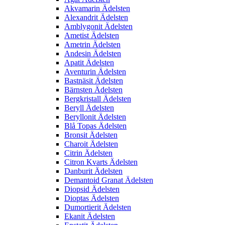
Akvamarin Ädelsten
Alexandrit Ädelsten
Amblygonit Ädelsten
Ametist Ädelsten
Ametrin Ädelsten
Andesin Ädelsten
Apatit Ädelsten
Aventurin Ädelsten
Bastnäsit Ädelsten
Bärnsten Ädelsten
Bergkristall Ädelsten
Beryll Ädelsten
Beryllonit Ädelsten
Blå Topas Ädelsten
Bronsit Ädelsten
Charoit Ädelsten
Citrin Ädelsten
Citron Kvarts Ädelsten
Danburit Ädelsten
Demantoid Granat Ädelsten
Diopsid Ädelsten
Dioptas Ädelsten
Dumortierit Ädelsten
Ekanit Ädelsten