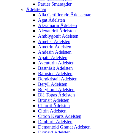
Partier Smaragder
Ädelstenar
Alla Certifierade Ädelstenar
Agat Ädelsten
Akvamarin Ädelsten
Alexandrit Ädelsten
Amblygonit Ädelsten
Ametist Ädelsten
Ametrin Ädelsten
Andesin Ädelsten
Apatit Ädelsten
Aventurin Ädelsten
Bastnäsit Ädelsten
Bärnsten Ädelsten
Bergkristall Ädelsten
Beryll Ädelsten
Beryllonit Ädelsten
Blå Topas Ädelsten
Bronsit Ädelsten
Charoit Ädelsten
Citrin Ädelsten
Citron Kvarts Ädelsten
Danburit Ädelsten
Demantoid Granat Ädelsten
Diopsid Ädelsten