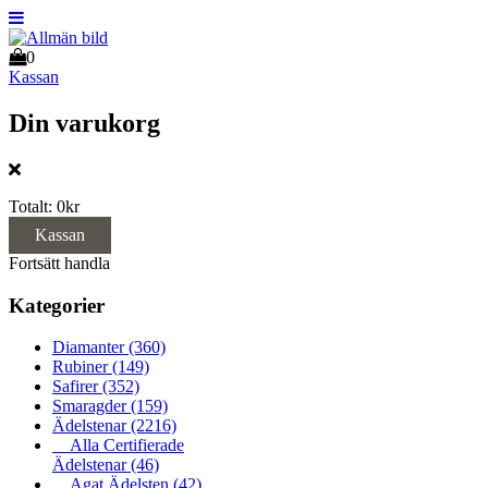
0
Kassan
Din varukorg
Totalt:
0kr
Kassan
Fortsätt handla
Kategorier
Diamanter
(360)
Rubiner
(149)
Safirer
(352)
Smaragder
(159)
Ädelstenar
(2216)
Alla Certifierade
Ädelstenar
(46)
Agat Ädelsten
(42)