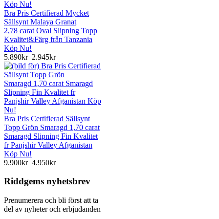
Bra Pris Certifierad Mycket
Sällsynt Malaya Granat
2,78 carat Oval Slipning Topp
Kvalitet&Färg från Tanzania
Köp Nu!
5.890kr
2.945kr
Bra Pris Certifierad Sällsynt
Topp Grön Smaragd 1,70 carat
Smaragd Slipning Fin Kvalitet
fr Panjshir Valley Afganistan
Köp Nu!
9.900kr
4.950kr
Riddgems nyhetsbrev
Prenumerera och bli först att ta
del av nyheter och erbjudanden