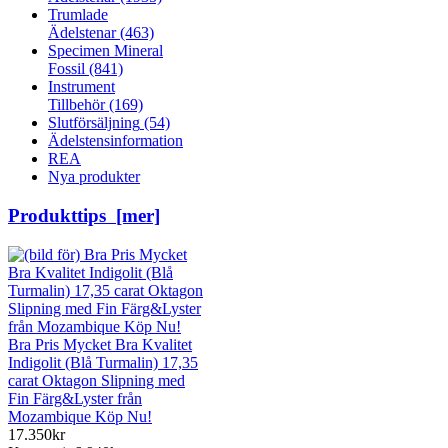
Trumlade
Ädelstenar
(463)
Specimen Mineral
Fossil
(841)
Instrument
Tillbehör
(169)
Slutförsäljning
(54)
Ädelstensinformation
REA
Nya produkter
Produkttips [mer]
Bra Pris Mycket Bra Kvalitet
Indigolit (Blå Turmalin) 17,35
carat Oktagon Slipning med
Fin Färg&Lyster från
Mozambique Köp Nu!
17.350kr