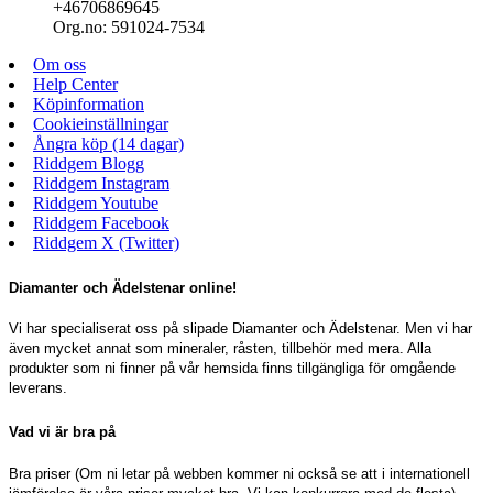
+46706869645
Org.no: 591024-7534
Om oss
Help Center
Köpinformation
Cookieinställningar
Ångra köp (14 dagar)
Riddgem Blogg
Riddgem Instagram
Riddgem Youtube
Riddgem Facebook
Riddgem X (Twitter)
Diamanter och Ädelstenar online!
Vi har specialiserat oss på slipade Diamanter och Ädelstenar. Men vi har
även mycket annat som mineraler, råsten, tillbehör med mera. Alla
produkter som ni finner på vår hemsida finns tillgängliga för omgående
leverans.
Vad vi är bra på
Bra priser (Om ni letar på webben kommer ni också se att i internationell