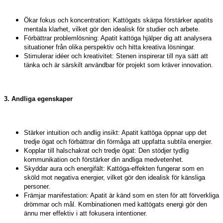
Ökar fokus och koncentration: Kattögats skärpa förstärker apatits
mentala klarhet, vilket gör den idealisk för studier och arbete.
Förbättrar problemlösning: Apatit kattöga hjälper dig att analysera
situationer från olika perspektiv och hitta kreativa lösningar.
Stimulerar idéer och kreativitet: Stenen inspirerar till nya sätt att
tänka och är särskilt användbar för projekt som kräver innovation.
3. Andliga egenskaper
Stärker intuition och andlig insikt: Apatit kattöga öppnar upp det
tredje ögat och förbättrar din förmåga att uppfatta subtila energier.
Kopplar till halschakrat och tredje ögat: Den stödjer tydlig
kommunikation och förstärker din andliga medvetenhet.
Skyddar aura och energifält: Kattöga-effekten fungerar som en
sköld mot negativa energier, vilket gör den idealisk för känsliga
personer.
Främjar manifestation: Apatit är känd som en sten för att förverkliga
drömmar och mål. Kombinationen med kattögats energi gör den
ännu mer effektiv i att fokusera intentioner.