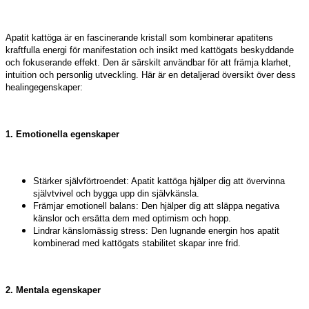
Apatit kattöga är en fascinerande kristall som kombinerar apatitens
kraftfulla energi för manifestation och insikt med kattögats beskyddande
och fokuserande effekt. Den är särskilt användbar för att främja klarhet,
intuition och personlig utveckling. Här är en detaljerad översikt över dess
healingegenskaper:
1. Emotionella egenskaper
Stärker självförtroendet: Apatit kattöga hjälper dig att övervinna
självtvivel och bygga upp din självkänsla.
Främjar emotionell balans: Den hjälper dig att släppa negativa
känslor och ersätta dem med optimism och hopp.
Lindrar känslomässig stress: Den lugnande energin hos apatit
kombinerad med kattögats stabilitet skapar inre frid.
2. Mentala egenskaper