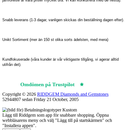
jämförelse är våra priser mycket bra. Vi kan konkurrera med de flesta).
Snabb leverans (1-3 dagar, vanligen skickas din beställning dagen efter).
Unikt Sortiment (mer än 150 st olika sorts ädelsten, med mera)
Kundfokuserade (våra kunder är vår viktigaste tillgång, vi agerar alltid
utifrån det).
Omdömen på Trustpilot
Trustpilot
Copyright © 2026
RIDDGEM Diamonds and Gemstones
52944807 sedan
Friday 21 October, 2005
Lägg till Riddgem som app för snabbare shopping. Öppna
webbläsarens meny och välj "Lägg till på startskärmen" och
"Installera appen".