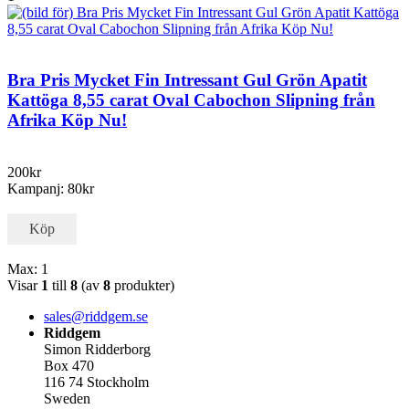
Bra Pris Mycket Fin Intressant Gul Grön Apatit
Kattöga 8,55 carat Oval Cabochon Slipning från
Afrika Köp Nu!
200kr
Kampanj: 80kr
Köp
Max: 1
Visar
1
till
8
(av
8
produkter)
sales@riddgem.se
Riddgem
Simon Ridderborg
Box 470
116 74 Stockholm
Sweden