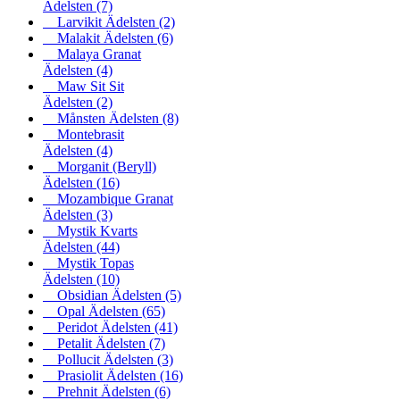
Ädelsten
(7)
Larvikit Ädelsten
(2)
Malakit Ädelsten
(6)
Malaya Granat
Ädelsten
(4)
Maw Sit Sit
Ädelsten
(2)
Månsten Ädelsten
(8)
Montebrasit
Ädelsten
(4)
Morganit (Beryll)
Ädelsten
(16)
Mozambique Granat
Ädelsten
(3)
Mystik Kvarts
Ädelsten
(44)
Mystik Topas
Ädelsten
(10)
Obsidian Ädelsten
(5)
Opal Ädelsten
(65)
Peridot Ädelsten
(41)
Petalit Ädelsten
(7)
Pollucit Ädelsten
(3)
Prasiolit Ädelsten
(16)
Prehnit Ädelsten
(6)