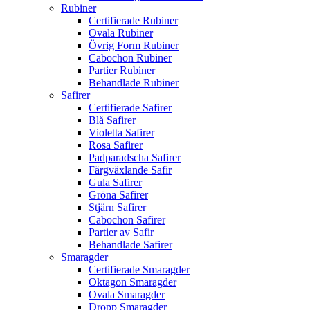
Rubiner
Certifierade Rubiner
Ovala Rubiner
Övrig Form Rubiner
Cabochon Rubiner
Partier Rubiner
Behandlade Rubiner
Safirer
Certifierade Safirer
Blå Safirer
Violetta Safirer
Rosa Safirer
Padparadscha Safirer
Färgväxlande Safir
Gula Safirer
Gröna Safirer
Stjärn Safirer
Cabochon Safirer
Partier av Safir
Behandlade Safirer
Smaragder
Certifierade Smaragder
Oktagon Smaragder
Ovala Smaragder
Dropp Smaragder