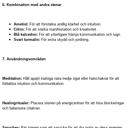
6. Kombination med andra stenar
Ametist:
För att förstärka andlig klarhet och intuition.
Citrin:
För att stärka manifestation och kreativitet.
Blå kalcedon:
För att ytterligare främja kommunikation och lugn.
Svart turmalin:
För extra skydd och jordning.
7. Användningsområden
Meditation:
Håll apatit kattöga nära tredje ögat eller halschakrat för att
förbättra intuition och kommunikation.
Healingritualer:
Placera stenen på energicentran för att lösa blockeringar
och balansera chakran.
Smycken:
Bär stenen som ett smycke för att dra nytta av dess energier