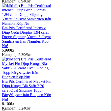
Kampanj: 6.940kr
Bra Pris Certifierad Intensiv
Djup Grön Dioptas 1,94 carat
Dropp Slipning Ytterst Sällsynt
Samlarsten från Namibia Köp
Nu!
5.990kr
Kampanj: 2.396kr
Bra Pris Certifierad Mycket Fin
Djup Kungs Blå Safir 2,20
carat Oval Slipning Topp
Färg&Lyster från Etiopien Köp
Nu!
8.100kr
Kampanj: 3.240kr