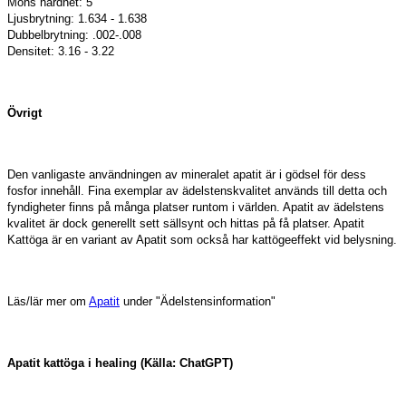
Mohs hårdhet: 5
Ljusbrytning: 1.634 - 1.638
Dubbelbrytning: .002-.008
Densitet: 3.16 - 3.22
Övrigt
Den vanligaste användningen av mineralet apatit är i gödsel för dess
fosfor innehåll. Fina exemplar av ädelstenskvalitet används till detta och
fyndigheter finns på många platser runtom i världen. Apatit av ädelstens
kvalitet är dock generellt sett sällsynt och hittas på få platser. Apatit
Kattöga är en variant av Apatit som också har kattögeeffekt vid belysning.
Läs/lär mer om
Apatit
under "Ädelstensinformation"
Apatit kattöga i healing (Källa: ChatGPT)