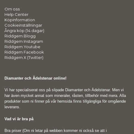
Om oss
Help Center
Köpinformation
Cookieinställningar
Ångra köp (14 dagar)
Riddgem Blogg
Riddgem Instagram
Riddgem Youtube
Riddgem Facebook
Riddgem X (Twitter)
Diamanter och Ädelstenar online!
Vi har specialiserat oss på slipade Diamanter och Ädelstenar. Men vi
har även mycket annat som mineraler, råsten, tillbehör med mera. Alla
produkter som ni finner på vår hemsida finns tillgängliga för omgående
leverans.
Vad vi är bra på
Bra priser (Om ni letar på webben kommer ni också se att i