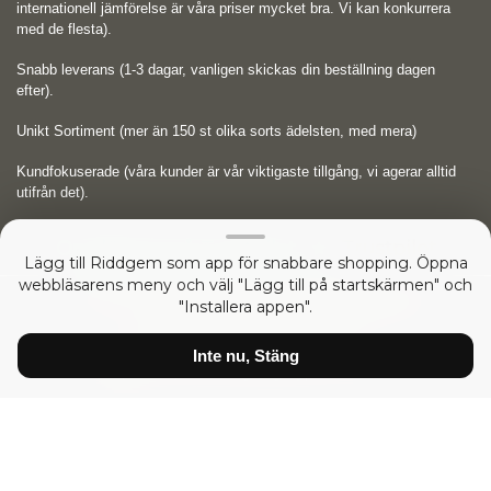
internationell jämförelse är våra priser mycket bra. Vi kan konkurrera
med de flesta).
Snabb leverans (1-3 dagar, vanligen skickas din beställning dagen
efter).
Unikt Sortiment (mer än 150 st olika sorts ädelsten, med mera)
Kundfokuserade (våra kunder är vår viktigaste tillgång, vi agerar alltid
utifrån det).
Omdömen på Trustpilot
Trustpilot
Lägg till Riddgem som app för snabbare shopping. Öppna
webbläsarens meny och välj "Lägg till på startskärmen" och
Copyright © 2026
RIDDGEM Diamonds and Gemstones
"Installera appen".
sedan
Friday 21 October, 2005
Inte nu, Stäng