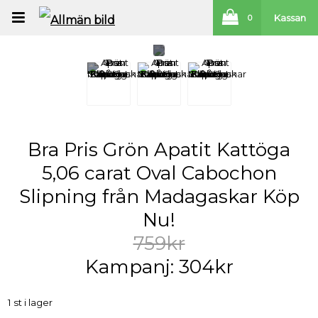
Kassan
0
Bra Pris Grön Apatit Kattöga
5,06 carat Oval Cabochon
Slipning från Madagaskar Köp
Nu!
759kr
Kampanj: 304kr
1 st i lager