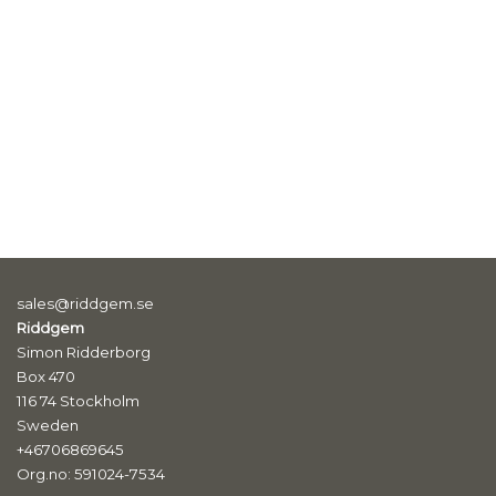
sales@riddgem.se
Riddgem
Simon Ridderborg
Box 470
116 74 Stockholm
Sweden
+46706869645
Org.no: 591024-7534