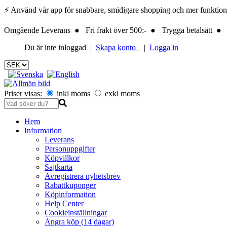
⚡ Använd vår app för snabbare, smidigare shopping och mer funktionalite
Omgående Leverans ● Fri frakt över 500:- ● Trygga betalsätt ● 
Du är inte inloggad |
Skapa konto
|
Logga in
Priser visas:
inkl moms
exkl moms
Hem
Information
Leverans
Personuppgifter
Köpvillkor
Sajtkarta
Avregistrera nyhetsbrev
Rabattkuponger
Köpinformation
Help Center
Cookieinställningar
Ångra köp (14 dagar)