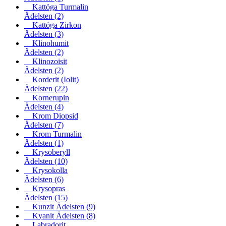
Kattöga Turmalin
Ädelsten
(2)
Kattöga Zirkon
Ädelsten
(3)
Klinohumit
Ädelsten
(2)
Klinozoisit
Ädelsten
(2)
Korderit (Iolit)
Ädelsten
(22)
Kornerupin
Ädelsten
(4)
Krom Diopsid
Ädelsten
(7)
Krom Turmalin
Ädelsten
(1)
Krysoberyll
Ädelsten
(10)
Krysokolla
Ädelsten
(6)
Krysopras
Ädelsten
(15)
Kunzit Ädelsten
(9)
Kyanit Ädelsten
(8)
Labradorit