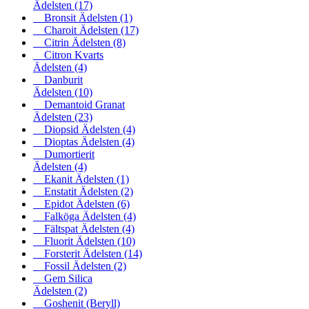
Ädelsten
(17)
Bronsit Ädelsten
(1)
Charoit Ädelsten
(17)
Citrin Ädelsten
(8)
Citron Kvarts
Ädelsten
(4)
Danburit
Ädelsten
(10)
Demantoid Granat
Ädelsten
(23)
Diopsid Ädelsten
(4)
Dioptas Ädelsten
(4)
Dumortierit
Ädelsten
(4)
Ekanit Ädelsten
(1)
Enstatit Ädelsten
(2)
Epidot Ädelsten
(6)
Falköga Ädelsten
(4)
Fältspat Ädelsten
(4)
Fluorit Ädelsten
(10)
Forsterit Ädelsten
(14)
Fossil Ädelsten
(2)
Gem Silica
Ädelsten
(2)
Goshenit (Beryll)