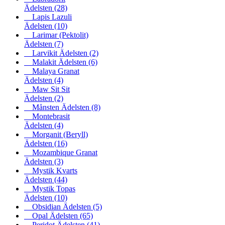
Ädelsten
(28)
Lapis Lazuli
Ädelsten
(10)
Larimar (Pektolit)
Ädelsten
(7)
Larvikit Ädelsten
(2)
Malakit Ädelsten
(6)
Malaya Granat
Ädelsten
(4)
Maw Sit Sit
Ädelsten
(2)
Månsten Ädelsten
(8)
Montebrasit
Ädelsten
(4)
Morganit (Beryll)
Ädelsten
(16)
Mozambique Granat
Ädelsten
(3)
Mystik Kvarts
Ädelsten
(44)
Mystik Topas
Ädelsten
(10)
Obsidian Ädelsten
(5)
Opal Ädelsten
(65)
Peridot Ädelsten
(41)