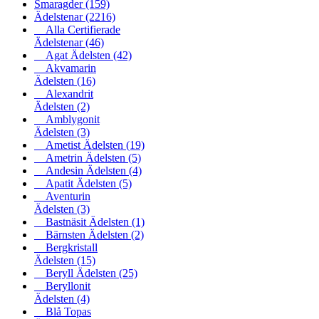
Smaragder
(159)
Ädelstenar
(2216)
Alla Certifierade
Ädelstenar
(46)
Agat Ädelsten
(42)
Akvamarin
Ädelsten
(16)
Alexandrit
Ädelsten
(2)
Amblygonit
Ädelsten
(3)
Ametist Ädelsten
(19)
Ametrin Ädelsten
(5)
Andesin Ädelsten
(4)
Apatit Ädelsten
(5)
Aventurin
Ädelsten
(3)
Bastnäsit Ädelsten
(1)
Bärnsten Ädelsten
(2)
Bergkristall
Ädelsten
(15)
Beryll Ädelsten
(25)
Beryllonit
Ädelsten
(4)
Blå Topas