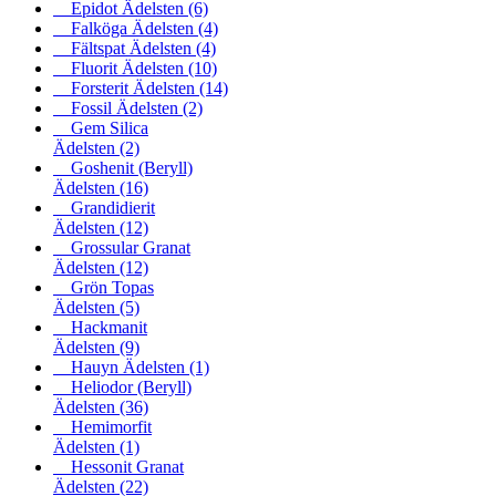
Epidot Ädelsten
(6)
Falköga Ädelsten
(4)
Fältspat Ädelsten
(4)
Fluorit Ädelsten
(10)
Forsterit Ädelsten
(14)
Fossil Ädelsten
(2)
Gem Silica
Ädelsten
(2)
Goshenit (Beryll)
Ädelsten
(16)
Grandidierit
Ädelsten
(12)
Grossular Granat
Ädelsten
(12)
Grön Topas
Ädelsten
(5)
Hackmanit
Ädelsten
(9)
Hauyn Ädelsten
(1)
Heliodor (Beryll)
Ädelsten
(36)
Hemimorfit
Ädelsten
(1)
Hessonit Granat
Ädelsten
(22)