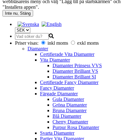
webbläsarens meny och välj "Lägg till på startskärmen" och
"Installera appen".
Inte nu, Stäng
Priser visas:
inkl moms
exkl moms
Diamanter
Certifierade Vita Diamanter
Vita Diamanter
Diamanter Prinsess VVS
Diamanter Brilliant VS
Diamanter Brilliant SI
Certifierade Fancy Diamanter
Fancy Diamanter
Färgade Diamanter
Gula Diamanter
Gröna Diamanter
Bruna Diamanter
Blå Diamanter
Cherry Diamanter
Purpur Rosa Diamanter
Svarta Diamanter
Partier Vita Diamanter