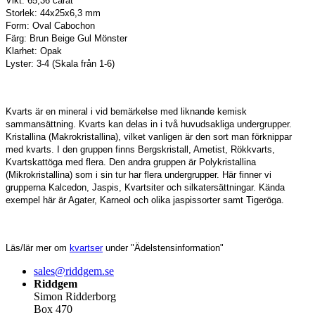
Vikt: 65,36 carat
Storlek: 44x25x6,3 mm
Form: Oval Cabochon
Färg: Brun Beige Gul Mönster
Klarhet: Opak
Lyster: 3-4 (Skala från 1-6)
Kvarts är en mineral i vid bemärkelse med liknande kemisk
sammansättning. Kvarts kan delas in i två huvudsakliga undergrupper.
Kristallina (Makrokristallina), vilket vanligen är den sort man förknippar
med kvarts. I den gruppen finns Bergskristall, Ametist, Rökkvarts,
Kvartskattöga med flera. Den andra gruppen är Polykristallina
(Mikrokristallina) som i sin tur har flera undergrupper. Här finner vi
grupperna Kalcedon, Jaspis, Kvartsiter och silkatersättningar. Kända
exempel här är Agater, Karneol och olika jaspissorter samt Tigeröga.
Läs/lär mer om
kvartser
under "Ädelstensinformation"
sales@riddgem.se
Riddgem
Simon Ridderborg
Box 470