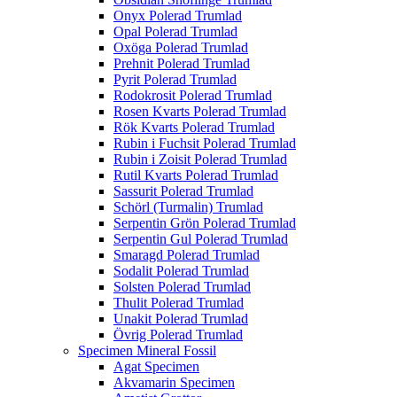
Onyx Polerad Trumlad
Opal Polerad Trumlad
Oxöga Polerad Trumlad
Prehnit Polerad Trumlad
Pyrit Polerad Trumlad
Rodokrosit Polerad Trumlad
Rosen Kvarts Polerad Trumlad
Rök Kvarts Polerad Trumlad
Rubin i Fuchsit Polerad Trumlad
Rubin i Zoisit Polerad Trumlad
Rutil Kvarts Polerad Trumlad
Sassurit Polerad Trumlad
Schörl (Turmalin) Trumlad
Serpentin Grön Polerad Trumlad
Serpentin Gul Polerad Trumlad
Smaragd Polerad Trumlad
Sodalit Polerad Trumlad
Solsten Polerad Trumlad
Thulit Polerad Trumlad
Unakit Polerad Trumlad
Övrig Polerad Trumlad
Specimen Mineral Fossil
Agat Specimen
Akvamarin Specimen