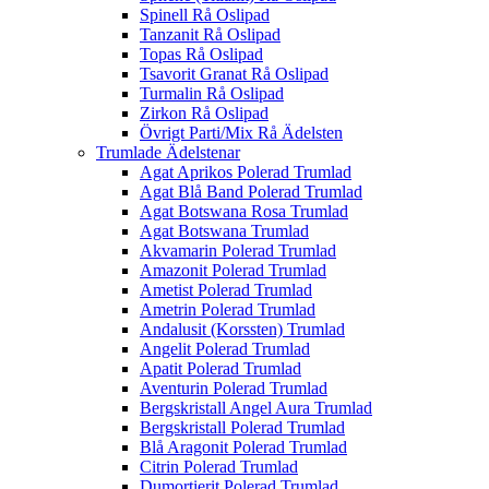
Spinell Rå Oslipad
Tanzanit Rå Oslipad
Topas Rå Oslipad
Tsavorit Granat Rå Oslipad
Turmalin Rå Oslipad
Zirkon Rå Oslipad
Övrigt Parti/Mix Rå Ädelsten
Trumlade Ädelstenar
Agat Aprikos Polerad Trumlad
Agat Blå Band Polerad Trumlad
Agat Botswana Rosa Trumlad
Agat Botswana Trumlad
Akvamarin Polerad Trumlad
Amazonit Polerad Trumlad
Ametist Polerad Trumlad
Ametrin Polerad Trumlad
Andalusit (Korssten) Trumlad
Angelit Polerad Trumlad
Apatit Polerad Trumlad
Aventurin Polerad Trumlad
Bergskristall Angel Aura Trumlad
Bergskristall Polerad Trumlad
Blå Aragonit Polerad Trumlad
Citrin Polerad Trumlad
Dumortierit Polerad Trumlad