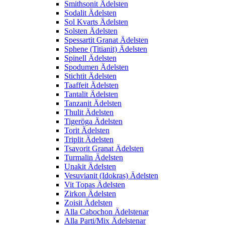
Smithsonit Ädelsten
Sodalit Ädelsten
Sol Kvarts Ädelsten
Solsten Ädelsten
Spessartit Granat Ädelsten
Sphene (Titianit) Ädelsten
Spinell Ädelsten
Spodumen Ädelsten
Stichtit Ädelsten
Taaffeit Ädelsten
Tantalit Ädelsten
Tanzanit Ädelsten
Thulit Ädelsten
Tigeröga Ädelsten
Torit Ädelsten
Triplit Ädelsten
Tsavorit Granat Ädelsten
Turmalin Ädelsten
Unakit Ädelsten
Vesuvianit (Idokras) Ädelsten
Vit Topas Ädelsten
Zirkon Ädelsten
Zoisit Ädelsten
Alla Cabochon Ädelstenar
Alla Parti/Mix Ädelstenar