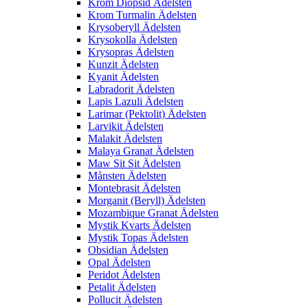
Krom Diopsid Ädelsten
Krom Turmalin Ädelsten
Krysoberyll Ädelsten
Krysokolla Ädelsten
Krysopras Ädelsten
Kunzit Ädelsten
Kyanit Ädelsten
Labradorit Ädelsten
Lapis Lazuli Ädelsten
Larimar (Pektolit) Ädelsten
Larvikit Ädelsten
Malakit Ädelsten
Malaya Granat Ädelsten
Maw Sit Sit Ädelsten
Månsten Ädelsten
Montebrasit Ädelsten
Morganit (Beryll) Ädelsten
Mozambique Granat Ädelsten
Mystik Kvarts Ädelsten
Mystik Topas Ädelsten
Obsidian Ädelsten
Opal Ädelsten
Peridot Ädelsten
Petalit Ädelsten
Pollucit Ädelsten