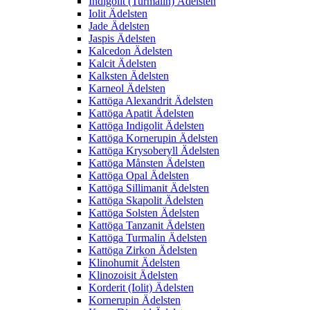
Indigolit (Turmalin) Ädelsten
Iolit Ädelsten
Jade Ädelsten
Jaspis Ädelsten
Kalcedon Ädelsten
Kalcit Ädelsten
Kalksten Ädelsten
Karneol Ädelsten
Kattöga Alexandrit Ädelsten
Kattöga Apatit Ädelsten
Kattöga Indigolit Ädelsten
Kattöga Kornerupin Ädelsten
Kattöga Krysoberyll Ädelsten
Kattöga Månsten Ädelsten
Kattöga Opal Ädelsten
Kattöga Sillimanit Ädelsten
Kattöga Skapolit Ädelsten
Kattöga Solsten Ädelsten
Kattöga Tanzanit Ädelsten
Kattöga Turmalin Ädelsten
Kattöga Zirkon Ädelsten
Klinohumit Ädelsten
Klinozoisit Ädelsten
Korderit (Iolit) Ädelsten
Kornerupin Ädelsten