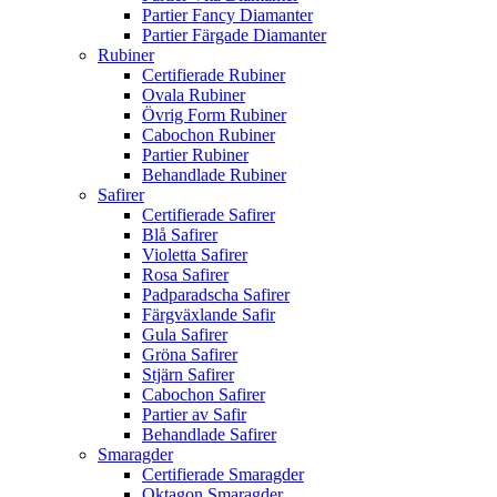
Partier Fancy Diamanter
Partier Färgade Diamanter
Rubiner
Certifierade Rubiner
Ovala Rubiner
Övrig Form Rubiner
Cabochon Rubiner
Partier Rubiner
Behandlade Rubiner
Safirer
Certifierade Safirer
Blå Safirer
Violetta Safirer
Rosa Safirer
Padparadscha Safirer
Färgväxlande Safir
Gula Safirer
Gröna Safirer
Stjärn Safirer
Cabochon Safirer
Partier av Safir
Behandlade Safirer
Smaragder
Certifierade Smaragder
Oktagon Smaragder