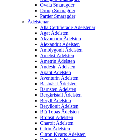
Ovala Smaragder
Dropp Smaragder
Partier Smaragder
Ädelstenar
Alla Certifierade Ädelstenar
Agat Ädelsten
Akvamarin Ädelsten
Alexandrit Ädelsten
Amblygonit Ädelsten
Ametist Ädelsten
Ametrin Ädelsten
Andesin Ädelsten
Apatit Ädelsten
Aventurin Ädelsten
Bastnäsit Ädelsten
Bärnsten Ädelsten
Bergkristall Ädelsten
Beryll Ädelsten
Beryllonit Ädelsten
Blå Topas Ädelsten
Bronsit Ädelsten
Charoit Ädelsten
Citrin Ädelsten
Citron Kvarts Ädelsten
Danburit Ädelsten