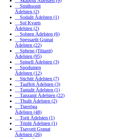
Skapolit Ädelsten
(9)
Smithsonit
Ädelsten
(2)
Sodalit Ädelsten
(1)
Sol Kvarts
Ädelsten
(2)
Solsten Ädelsten
(6)
Spessartit Granat
Ädelsten
(22)
Sphene (Titianit)
Ädelsten
(95)
Spinell Ädelsten
(3)
Spodumen
Ädelsten
(12)
Stichtit Ädelsten
(7)
Taaffeit Ädelsten
(3)
Tantalit Ädelsten
(1)
Tanzanit Ädelsten
(22)
Thulit Ädelsten
(2)
Tigeröga
Ädelsten
(48)
Torit Ädelsten
(1)
Triplit Ädelsten
(1)
Tsavorit Granat
Ädelsten
(26)