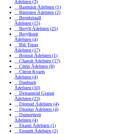
Ädelsten
(3)
Bastnäsit Ädelsten
(1)
Bärnsten Ädelsten
(2)
Bergkristall
Ädelsten
(15)
Beryll Ädelsten
(25)
Beryllonit
Ädelsten
(4)
Blå Topas
Ädelsten
(17)
Bronsit Ädelsten
(1)
Charoit Ädelsten
(17)
Citrin Ädelsten
(8)
Citron Kvarts
Ädelsten
(4)
Danburit
Ädelsten
(10)
Demantoid Granat
Ädelsten
(23)
Diopsid Ädelsten
(4)
Dioptas Ädelsten
(4)
Dumortierit
Ädelsten
(4)
Ekanit Ädelsten
(1)
Enstatit Ädelsten
(2)