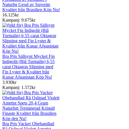
Naturlig Geod av Suverän
Kvalitet från Brasilien Köp Nu!
16.125kr
Kampanj: 9.675kr
Bra Pris Sällsynt Mycket Fin
Indigolit (Blå Turmalin) 6,55
carat Oktagon Slipning med
Fin Lyster & Kvalitet från
Kunar Afganistan Köp Nu!
3.930kr
Kampanj: 1.572kr
Bra Pris Vacker Obehandlad
Rå Oslipad Violett Ametist