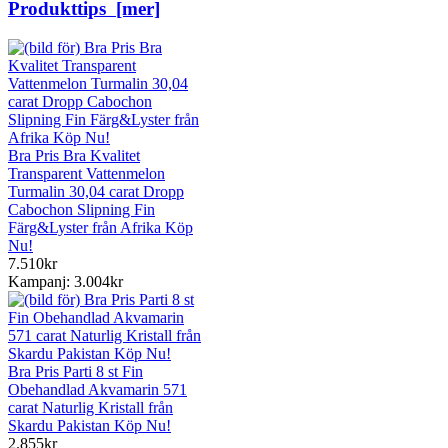
Produkttips [mer]
Bra Pris Bra Kvalitet
Transparent Vattenmelon
Turmalin 30,04 carat Dropp
Cabochon Slipning Fin
Färg&Lyster från Afrika Köp
Nu!
7.510kr
Kampanj: 3.004kr
Bra Pris Parti 8 st Fin
Obehandlad Akvamarin 571
carat Naturlig Kristall från
Skardu Pakistan Köp Nu!
2.855kr