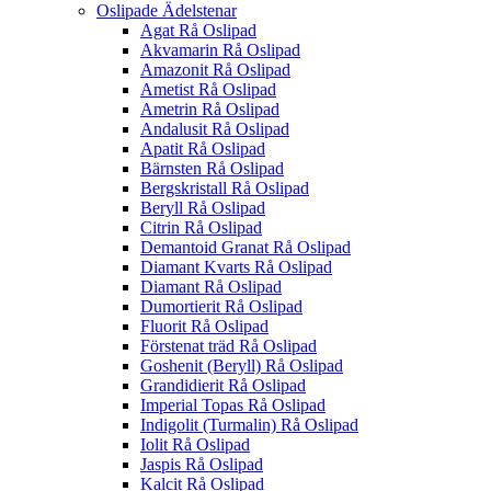
Oslipade Ädelstenar
Agat Rå Oslipad
Akvamarin Rå Oslipad
Amazonit Rå Oslipad
Ametist Rå Oslipad
Ametrin Rå Oslipad
Andalusit Rå Oslipad
Apatit Rå Oslipad
Bärnsten Rå Oslipad
Bergskristall Rå Oslipad
Beryll Rå Oslipad
Citrin Rå Oslipad
Demantoid Granat Rå Oslipad
Diamant Kvarts Rå Oslipad
Diamant Rå Oslipad
Dumortierit Rå Oslipad
Fluorit Rå Oslipad
Förstenat träd Rå Oslipad
Goshenit (Beryll) Rå Oslipad
Grandidierit Rå Oslipad
Imperial Topas Rå Oslipad
Indigolit (Turmalin) Rå Oslipad
Iolit Rå Oslipad
Jaspis Rå Oslipad
Kalcit Rå Oslipad