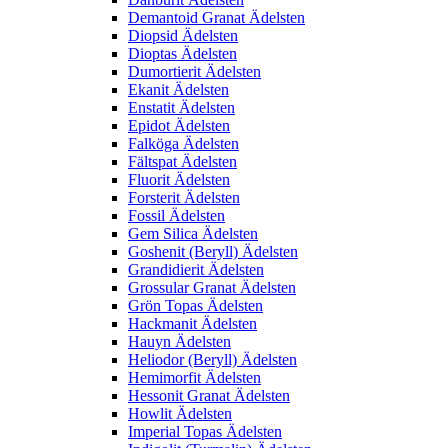
Demantoid Granat Ädelsten
Diopsid Ädelsten
Dioptas Ädelsten
Dumortierit Ädelsten
Ekanit Ädelsten
Enstatit Ädelsten
Epidot Ädelsten
Falköga Ädelsten
Fältspat Ädelsten
Fluorit Ädelsten
Forsterit Ädelsten
Fossil Ädelsten
Gem Silica Ädelsten
Goshenit (Beryll) Ädelsten
Grandidierit Ädelsten
Grossular Granat Ädelsten
Grön Topas Ädelsten
Hackmanit Ädelsten
Hauyn Ädelsten
Heliodor (Beryll) Ädelsten
Hemimorfit Ädelsten
Hessonit Granat Ädelsten
Howlit Ädelsten
Imperial Topas Ädelsten