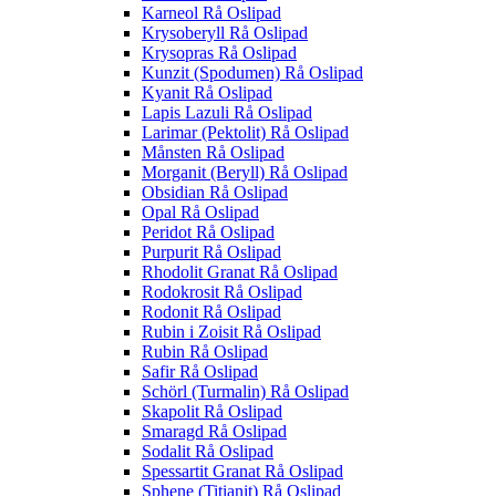
Karneol Rå Oslipad
Krysoberyll Rå Oslipad
Krysopras Rå Oslipad
Kunzit (Spodumen) Rå Oslipad
Kyanit Rå Oslipad
Lapis Lazuli Rå Oslipad
Larimar (Pektolit) Rå Oslipad
Månsten Rå Oslipad
Morganit (Beryll) Rå Oslipad
Obsidian Rå Oslipad
Opal Rå Oslipad
Peridot Rå Oslipad
Purpurit Rå Oslipad
Rhodolit Granat Rå Oslipad
Rodokrosit Rå Oslipad
Rodonit Rå Oslipad
Rubin i Zoisit Rå Oslipad
Rubin Rå Oslipad
Safir Rå Oslipad
Schörl (Turmalin) Rå Oslipad
Skapolit Rå Oslipad
Smaragd Rå Oslipad
Sodalit Rå Oslipad
Spessartit Granat Rå Oslipad
Sphene (Titianit) Rå Oslipad