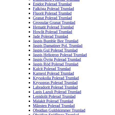
Epidot Polerad Trumlad
Falköga Polerad Trumlad
Fluorit Polerad Trumlad
Granat Polerad Trumlad
Grossular Granat Trumlad
Hematit Polerad Trumlad
Howlit Polerad Trumlad
Jade Polerad Trumlad
Jaspis Bumble Bee Trumlad
Jaspis Damatiner Pol. Trumlad
Jaspis Gul Polerad Trumlad
Jaspis Heliotrop Polerad Trumlad
Jaspis Övrig Polerad Trumlad
Jaspis Röd Polerad Trumlad
Kalcit Polerad Trumlad
Karneol Polerad Trumlad
Krysokolla Polerad Trumlad
Krysopras Polerad Trumlad
Labradorit Polerad Trumlad
Lapis Lazuli Polerad Trumlad
Lepidolit Polerad Trumlad
Malakit Polerad Trumlad
Månsten Polerad Trumlad
Obsidian Guldskimmer Trumlad
Obsidian Snöflinge Trumlad