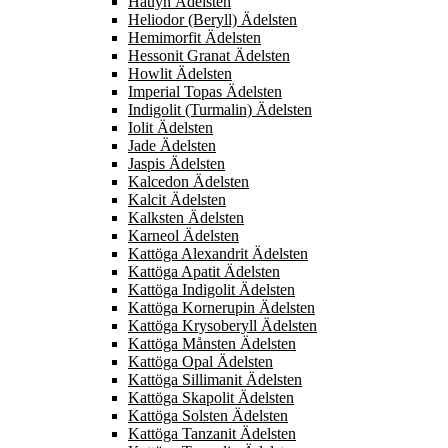
Hauyn Ädelsten
Heliodor (Beryll) Ädelsten
Hemimorfit Ädelsten
Hessonit Granat Ädelsten
Howlit Ädelsten
Imperial Topas Ädelsten
Indigolit (Turmalin) Ädelsten
Iolit Ädelsten
Jade Ädelsten
Jaspis Ädelsten
Kalcedon Ädelsten
Kalcit Ädelsten
Kalksten Ädelsten
Karneol Ädelsten
Kattöga Alexandrit Ädelsten
Kattöga Apatit Ädelsten
Kattöga Indigolit Ädelsten
Kattöga Kornerupin Ädelsten
Kattöga Krysoberyll Ädelsten
Kattöga Månsten Ädelsten
Kattöga Opal Ädelsten
Kattöga Sillimanit Ädelsten
Kattöga Skapolit Ädelsten
Kattöga Solsten Ädelsten
Kattöga Tanzanit Ädelsten