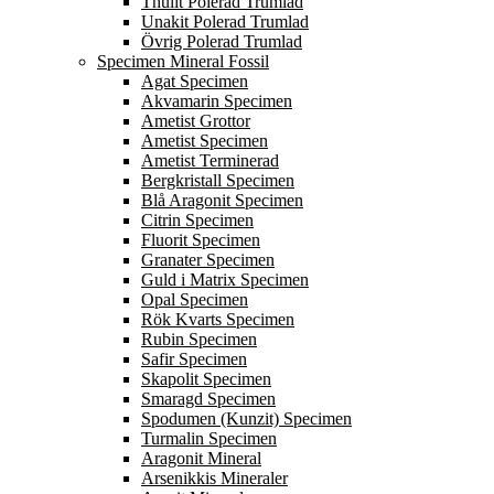
Thulit Polerad Trumlad
Unakit Polerad Trumlad
Övrig Polerad Trumlad
Specimen Mineral Fossil
Agat Specimen
Akvamarin Specimen
Ametist Grottor
Ametist Specimen
Ametist Terminerad
Bergkristall Specimen
Blå Aragonit Specimen
Citrin Specimen
Fluorit Specimen
Granater Specimen
Guld i Matrix Specimen
Opal Specimen
Rök Kvarts Specimen
Rubin Specimen
Safir Specimen
Skapolit Specimen
Smaragd Specimen
Spodumen (Kunzit) Specimen
Turmalin Specimen
Aragonit Mineral
Arsenikkis Mineraler