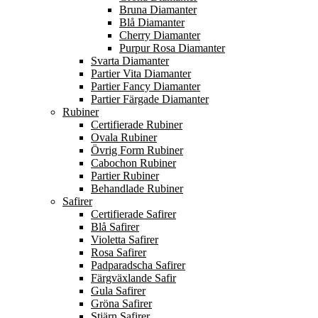
Bruna Diamanter
Blå Diamanter
Cherry Diamanter
Purpur Rosa Diamanter
Svarta Diamanter
Partier Vita Diamanter
Partier Fancy Diamanter
Partier Färgade Diamanter
Rubiner
Certifierade Rubiner
Ovala Rubiner
Övrig Form Rubiner
Cabochon Rubiner
Partier Rubiner
Behandlade Rubiner
Safirer
Certifierade Safirer
Blå Safirer
Violetta Safirer
Rosa Safirer
Padparadscha Safirer
Färgväxlande Safir
Gula Safirer
Gröna Safirer
Stjärn Safirer