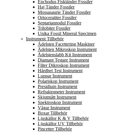
Enchodus Fisktänder Fossiler
Haj Tänder Fossiler
Mossasaurie Tänder Fossiler
Ortoceratiter Fossiler
Septariannodul Fossiler
Trilobiter Fossiler
Unika Fossil Mineral Specimen
Instrument Tillbehör
Ädelsten Facettering Maskiner
Ädelsten Mikroskop Instrument
Ådelstenslabb Kit Instrument
Diamant Testare Instrument
Filter Dikroskop Instrument
Hårdhet Test Instrument
Luppar Instrument
Polariskop Instrument
Presidium Instrument
Refraktometer Instrument
Skjutmått Instrument
Spektroskop Instrument
Vågar Instrument
Boxar Tillbehör
Ljuskällor K & V Tillbehör
Ljuskällor UV Tillbehör
Pincetter Tillbehör