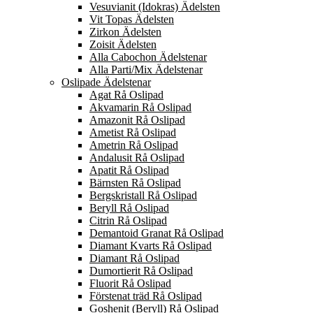
Vesuvianit (Idokras) Ädelsten
Vit Topas Ädelsten
Zirkon Ädelsten
Zoisit Ädelsten
Alla Cabochon Ädelstenar
Alla Parti/Mix Ädelstenar
Oslipade Ädelstenar
Agat Rå Oslipad
Akvamarin Rå Oslipad
Amazonit Rå Oslipad
Ametist Rå Oslipad
Ametrin Rå Oslipad
Andalusit Rå Oslipad
Apatit Rå Oslipad
Bärnsten Rå Oslipad
Bergskristall Rå Oslipad
Beryll Rå Oslipad
Citrin Rå Oslipad
Demantoid Granat Rå Oslipad
Diamant Kvarts Rå Oslipad
Diamant Rå Oslipad
Dumortierit Rå Oslipad
Fluorit Rå Oslipad
Förstenat träd Rå Oslipad
Goshenit (Beryll) Rå Oslipad