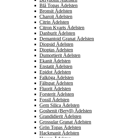
Blå Topas Ädelsten
Bronsit Ädelsten
Charoit Ädelsten
Citrin Ädelsten
Citron Kvarts Ädelsten
Danburit Ädelsten
Demantoid Granat Ädelsten
Diopsid Ädelsten
Dioptas Ädelsten
Dumortierit Ädelsten
Ekanit Ädelsten
Enstatit Ädelsten
Epidot Ädelsten
Falköga Ädelsten
Fältspat Ädelsten
Fluorit Ädelsten
Forsterit Ädelsten
Fossil Ädelsten
Gem Silica Ädelsten
Goshenit (Beryll) Ädelsten
Grandidierit Ädelsten
Grossular Granat Ädelsten
Grön Topas Ädelsten
Hackmanit Ädelsten