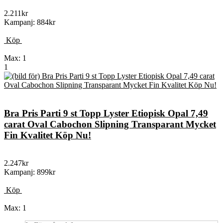
2.211kr
Kampanj: 884kr
Köp
Max: 1
1
Bra Pris Parti 9 st Topp Lyster Etiopisk Opal 7,49
carat Oval Cabochon Slipning Transparant Mycket
Fin Kvalitet Köp Nu!
2.247kr
Kampanj: 899kr
Köp
Max: 1