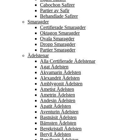
Cabochon Safirer
Partier av Safir
Behandlade Safirer
Smaragder
Certifierade Smaragder
Oktagon Smaragder
Ovala Smaragder
Dropp Smaragder
Partier Smaragder
Ädelstenar
Alla Certifierade Ädelstenar
Agat Ädelsten
Akvamarin Ädelsten
Alexandrit Ädelsten
Amblygonit Ädelsten
Ametist Ädelsten
Ametrin Ädelsten
Andesin Ädelsten
Apatit Ädelsten
Aventurin Ädelsten
Bastnäsit Ädelsten
Bärnsten Ädelsten
Bergkristall Ädelsten
Beryll Ädelsten
Beryllonit Ädelsten