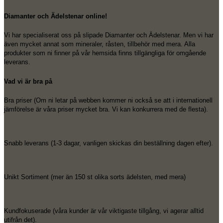
Diamanter och Ädelstenar online!
Vi har specialiserat oss på slipade Diamanter och Ädelstenar. Men vi har
även mycket annat som mineraler, råsten, tillbehör med mera. Alla
produkter som ni finner på vår hemsida finns tillgängliga för omgående
leverans.
Vad vi är bra på
Bra priser (Om ni letar på webben kommer ni också se att i internationell
jämförelse är våra priser mycket bra. Vi kan konkurrera med de flesta).
Snabb leverans (1-3 dagar, vanligen skickas din beställning dagen efter).
Unikt Sortiment (mer än 150 st olika sorts ädelsten, med mera)
Kundfokuserade (våra kunder är vår viktigaste tillgång, vi agerar alltid
utifrån det).