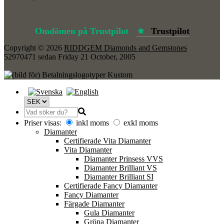
Omdömen på Trustpilot
Trustpilot
Copyright © 2026
RIDDGEM Diamonds and Gemstones
52970471 sedan
Friday 21 October, 2005
Priser visas:
inkl moms
exkl moms
Diamanter
Certifierade Vita Diamanter
Vita Diamanter
Diamanter Prinsess VVS
Diamanter Brilliant VS
Diamanter Brilliant SI
Certifierade Fancy Diamanter
Fancy Diamanter
Färgade Diamanter
Gula Diamanter
Gröna Diamanter