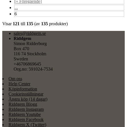
[« Föregående]
...
6
Visar
121
till
135
(av
135
produkter)
sales@riddgem.se
Riddgem
Simon Ridderborg
Box 470
116 74 Stockholm
Sweden
+46706869645
Org.no: 591024-7534
Om oss
Help Center
Köpinformation
Cookieinställningar
Ångra köp (14 dagar)
Riddgem Blogg
Riddgem Instagram
Riddgem Youtube
Riddgem Facebook
Riddgem X (Twitter)