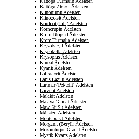
Kattöga Turmalin Ädelsten
Kattöga Zirkon Ädelsten
Klinohumit Ädelsten
Klinozoisit Ädelsten
Korderit (Iolit) Ädelsten
Kornerupin Ädelsten
Krom Diopsid Ädelsten
Krom Turmalin Ädelsten
Krysoberyll Ädelsten
Krysokolla Ädelsten
Krysopras Ädelsten
Kunzit Ädelsten
Kyanit Ädelsten
Labradorit Ädelsten
Lapis Lazuli Ädelsten
Larimar (Pektolit) Ädelsten
Larvikit Ädelsten
Malakit Ädelsten
Malaya Granat Ädelsten
Maw Sit Sit Ädelsten
Månsten Ädelsten
Montebrasit Ädelsten
Morganit (Beryll) Ädelsten
Mozambique Granat Ädelsten
Mystik Kvarts Ädelsten