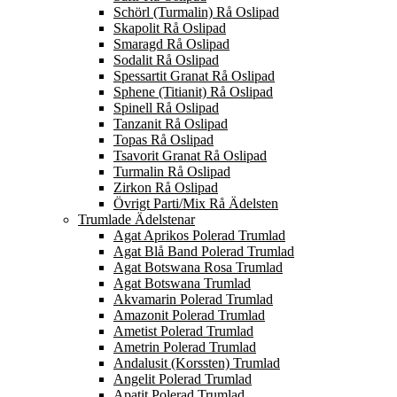
Schörl (Turmalin) Rå Oslipad
Skapolit Rå Oslipad
Smaragd Rå Oslipad
Sodalit Rå Oslipad
Spessartit Granat Rå Oslipad
Sphene (Titianit) Rå Oslipad
Spinell Rå Oslipad
Tanzanit Rå Oslipad
Topas Rå Oslipad
Tsavorit Granat Rå Oslipad
Turmalin Rå Oslipad
Zirkon Rå Oslipad
Övrigt Parti/Mix Rå Ädelsten
Trumlade Ädelstenar
Agat Aprikos Polerad Trumlad
Agat Blå Band Polerad Trumlad
Agat Botswana Rosa Trumlad
Agat Botswana Trumlad
Akvamarin Polerad Trumlad
Amazonit Polerad Trumlad
Ametist Polerad Trumlad
Ametrin Polerad Trumlad
Andalusit (Korssten) Trumlad
Angelit Polerad Trumlad
Apatit Polerad Trumlad