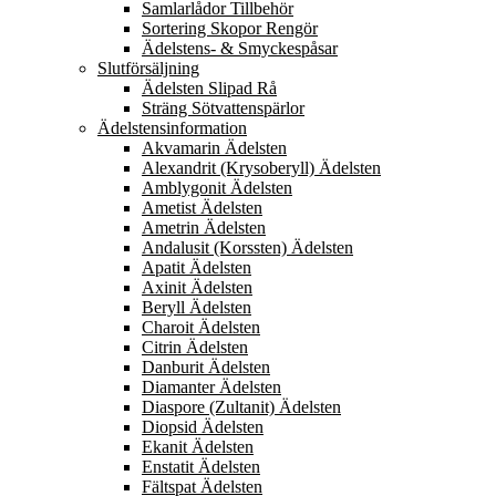
Samlarlådor Tillbehör
Sortering Skopor Rengör
Ädelstens- & Smyckespåsar
Slutförsäljning
Ädelsten Slipad Rå
Sträng Sötvattenspärlor
Ädelstensinformation
Akvamarin Ädelsten
Alexandrit (Krysoberyll) Ädelsten
Amblygonit Ädelsten
Ametist Ädelsten
Ametrin Ädelsten
Andalusit (Korssten) Ädelsten
Apatit Ädelsten
Axinit Ädelsten
Beryll Ädelsten
Charoit Ädelsten
Citrin Ädelsten
Danburit Ädelsten
Diamanter Ädelsten
Diaspore (Zultanit) Ädelsten
Diopsid Ädelsten
Ekanit Ädelsten
Enstatit Ädelsten
Fältspat Ädelsten