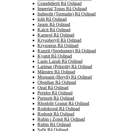
Grandidierit Rå Oslipad
Imperial Topas Rå Oslipad
Indigolit (Turmalin) Rå Oslipad
Iolit Rå Oslipad
Jaspis Rå Oslipad
Kalcit Rå Oslipad
Karneol Rå Oslipad
Krysoberyll Rå Oslipad
Krysopras Rå Oslipad
Kunzit (Spodumen) Rå Oslipad
Kyanit Rå Oslipad
Lapis Lazuli Rå Oslipad
Larimar (Pektolit) Rå Oslipad
Månsten Rå Oslipad
Morganit (Beryll) Rå Oslipad
Obsidian Rå Oslipad
Opal Rå Oslipad
Peridot Rå Oslipad
Purpurit Rå Oslipad
Rhodolit Granat Rå Oslipad
Rodokrosit Rå Oslipad
Rodonit Rå Oslipad
Rubin i Zoisit Rå Oslipad
Rubin Rå Oslipad
Safir Rå Oslipad