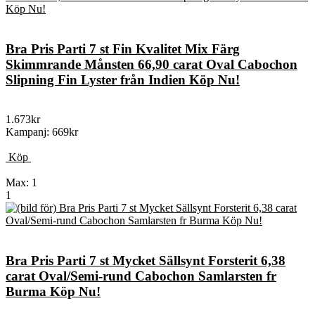
Bra Pris Parti 7 st Fin Kvalitet Mix Färg
Skimmrande Månsten 66,90 carat Oval Cabochon
Slipning Fin Lyster från Indien Köp Nu!
1.673kr
Kampanj: 669kr
Köp
Max: 1
1
Bra Pris Parti 7 st Mycket Sällsynt Forsterit 6,38
carat Oval/Semi-rund Cabochon Samlarsten fr
Burma Köp Nu!