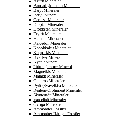
Azurit Mineraler
Bandad järnmalm Mineraler
Baryt Mineraler
Beryll Mineral
Cerussit Mineraler
Dioptas Mineraler
Droppsten Mineraler
Erytrit Mineraler
Hematit Mineraler
Kalcedon Mineraler
Koboltkalcit Mineraler
Kopparkis Mineraler
Kvartser Mineral
Kyanit Mineral
Litiumglimmer Mineral
Magnetkis Mineraler
Malakit Mineraler
Ökenros Mineraler
Pyrit (Svavelkis) Mineraler
Realgar/Orphiment Mineraler
Skutterudit Mineraler
Vanadinit Mineraler
Övriga Mineraler
Ammoniter Fossiler
Ammoniter Hängen Fossiler