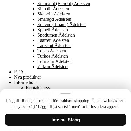
Sillimanit (Fibrolit) Ädelsten
Sinhalit Ädelsten
Skapolit Ädelsten
Smaragd Ädelsten
Sphene (Titianit) Ädelsten
Spinell Ädelsten
Spodumen Ädelsten
Taaffeit Ädelsten
Tanzanit Ädelsten
Topas Ädelsten
Turkos Ädelsten
Turmalin Ädelsten
Zirkon Ädelsten
REA
Nya produkter
Information
Kontakta oss
Frakt & returer
Personpolicy
Lägg till Riddgem som app för snabbare shopping. Öppna webbläsarens
Villkor
meny och välj "Lägg till på startskärmen" och "Installera appen".
Sajtkarta
Rabattkuponger
Nyhetsbrev Avprenumerera
Inte nu, Stäng
Kontakta oss