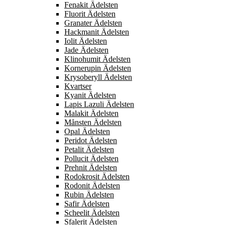
Fenakit Ädelsten
Fluorit Ädelsten
Granater Ädelsten
Hackmanit Ädelsten
Iolit Ädelsten
Jade Ädelsten
Klinohumit Ädelsten
Kornerupin Ädelsten
Krysoberyll Ädelsten
Kvartser
Kyanit Ädelsten
Lapis Lazuli Ädelsten
Malakit Ädelsten
Månsten Ädelsten
Opal Ädelsten
Peridot Ädelsten
Petalit Ädelsten
Pollucit Ädelsten
Prehnit Ädelsten
Rodokrosit Ädelsten
Rodonit Ädelsten
Rubin Ädelsten
Safir Ädelsten
Scheelit Ädelsten
Sfalerit Ädelsten