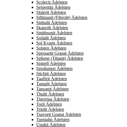
Scolecit Ädelsten
Serpentin Ädelsten
Sfalerit Ädelsten
Sillimanit (Fibrolit) Ädelsten
Sinhalit Ädelsten
Skapolit Ädelsten
Smithsonit Ädelsten
Sodalit Ädelsten
Sol Kvarts Ädelsten
Solsten Ädelsten
Spessartit Granat Ädelsten
Sphene (Titianit) Ädelsten
Spinell Ädelsten
Spodumen Ädelsten
Stichtit Ädelsten
Taaffeit Ädelsten
Tantalit Ädelsten
Tanzanit Ädelsten
Thulit Ädelsten
Tigeröga Ädelsten
Torit Ädelsten
Triplit Ädelsten
Tsavorit Granat Ädelsten
Turmalin Ädelsten
Unakit Ädelsten