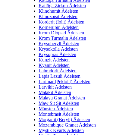
Kattöga Turmalin Ädelsten
Kattöga Zirkon Ädelsten
Klinohumit Ädelsten
Klinozoisit Ädelsten
Korderit (Iolit) Ädelsten
Kornerupin Ädelsten
Krom Diopsid Ädelsten
Krom Turmalin Ädelsten
Krysoberyll Ädelsten
Krysokolla Ädelsten
Krysopras Ädelsten
Kunzit Ädelsten
Kyanit Ädelsten
Labradorit Ädelsten
Lapis Lazuli Ädelsten
Larimar (Pektolit) Ädelsten
Larvikit Ädelsten
Malakit Ädelsten
Malaya Granat Ädelsten
Maw Sit Sit Ädelsten
Månsten Ädelsten
Montebrasit Ädelsten
Morganit (Beryll) Ädelsten
Mozambique Granat Ädelsten
Mystik Kvarts Ädelsten