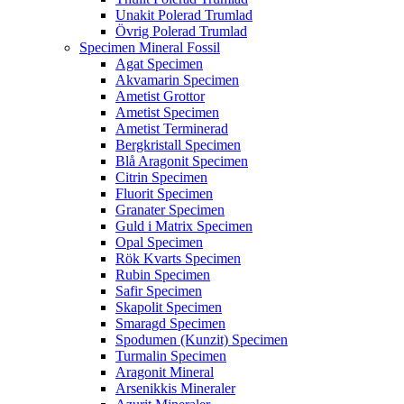
Unakit Polerad Trumlad
Övrig Polerad Trumlad
Specimen Mineral Fossil
Agat Specimen
Akvamarin Specimen
Ametist Grottor
Ametist Specimen
Ametist Terminerad
Bergkristall Specimen
Blå Aragonit Specimen
Citrin Specimen
Fluorit Specimen
Granater Specimen
Guld i Matrix Specimen
Opal Specimen
Rök Kvarts Specimen
Rubin Specimen
Safir Specimen
Skapolit Specimen
Smaragd Specimen
Spodumen (Kunzit) Specimen
Turmalin Specimen
Aragonit Mineral
Arsenikkis Mineraler