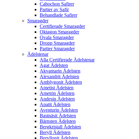
Cabochon Safirer
Partier av Safir
Behandlade Safirer
Smaragder
Certifierade Smaragder
Oktagon Smaragder
Ovala Smaragder
Dropp Smaragder
Partier Smaragder
Ädelstenar
Alla Certifierade Ädelstenar
Agat Ädelsten
Akvamarin Ädelsten
Alexandrit Ädelsten
Amblygonit Ädelsten
Ametist Ädelsten
Ametrin Ädelsten
Andesin Ädelsten
Apatit Ädelsten
Aventurin Ädelsten
Bastnäsit Ädelsten
Bärnsten Ädelsten
Bergkristall Ädelsten
Beryll Ädelsten
Beryllonit Ädelsten