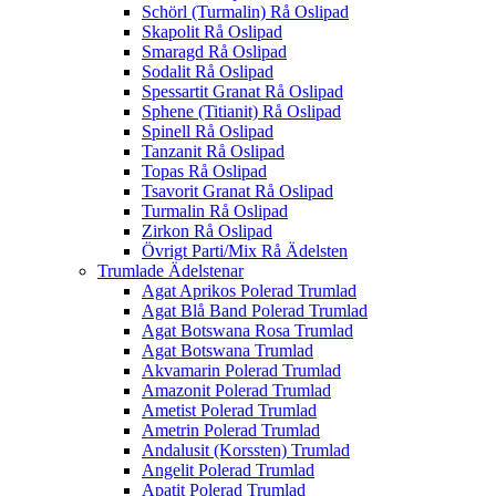
Schörl (Turmalin) Rå Oslipad
Skapolit Rå Oslipad
Smaragd Rå Oslipad
Sodalit Rå Oslipad
Spessartit Granat Rå Oslipad
Sphene (Titianit) Rå Oslipad
Spinell Rå Oslipad
Tanzanit Rå Oslipad
Topas Rå Oslipad
Tsavorit Granat Rå Oslipad
Turmalin Rå Oslipad
Zirkon Rå Oslipad
Övrigt Parti/Mix Rå Ädelsten
Trumlade Ädelstenar
Agat Aprikos Polerad Trumlad
Agat Blå Band Polerad Trumlad
Agat Botswana Rosa Trumlad
Agat Botswana Trumlad
Akvamarin Polerad Trumlad
Amazonit Polerad Trumlad
Ametist Polerad Trumlad
Ametrin Polerad Trumlad
Andalusit (Korssten) Trumlad
Angelit Polerad Trumlad
Apatit Polerad Trumlad