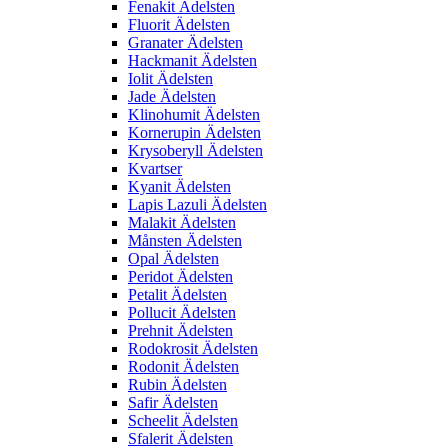
Fenakit Ädelsten
Fluorit Ädelsten
Granater Ädelsten
Hackmanit Ädelsten
Iolit Ädelsten
Jade Ädelsten
Klinohumit Ädelsten
Kornerupin Ädelsten
Krysoberyll Ädelsten
Kvartser
Kyanit Ädelsten
Lapis Lazuli Ädelsten
Malakit Ädelsten
Månsten Ädelsten
Opal Ädelsten
Peridot Ädelsten
Petalit Ädelsten
Pollucit Ädelsten
Prehnit Ädelsten
Rodokrosit Ädelsten
Rodonit Ädelsten
Rubin Ädelsten
Safir Ädelsten
Scheelit Ädelsten
Sfalerit Ädelsten