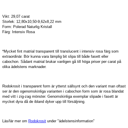
Vikt: 29,07 carat
Storlek: 12,80x10,50-9,62x8,22 mm
Form: Polerad Naturlig Kristall
Färg: Intensiv Rosa
*Mycket fint matrial transparent till translucent i intensiv rosa färg som
extraordinär. Bör kunna vara lämplig bit slipa till både fasett eller
cabochon. Sådant matrial brukar vanligen gå till höga priser per carat på
olika ädelstens marknader.
Rodokrosit i transparent form är ytterst sällsynt och den variant man oftast
ser är den ogenomskinliga varianten i cabochon form som är rosa blandat
med vitt i zig-zag mönster. Genomskinliga exemplar slipade i fasett är
mycket dyra då de ibland dyker upp till försäljning.
Läs/lär mer om
Rodokrosit
under "ädelstensinformation"