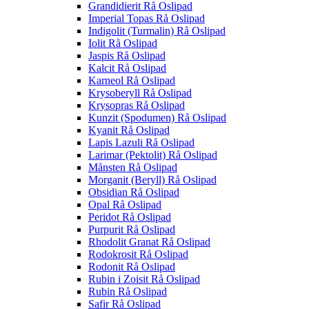
Grandidierit Rå Oslipad
Imperial Topas Rå Oslipad
Indigolit (Turmalin) Rå Oslipad
Iolit Rå Oslipad
Jaspis Rå Oslipad
Kalcit Rå Oslipad
Karneol Rå Oslipad
Krysoberyll Rå Oslipad
Krysopras Rå Oslipad
Kunzit (Spodumen) Rå Oslipad
Kyanit Rå Oslipad
Lapis Lazuli Rå Oslipad
Larimar (Pektolit) Rå Oslipad
Månsten Rå Oslipad
Morganit (Beryll) Rå Oslipad
Obsidian Rå Oslipad
Opal Rå Oslipad
Peridot Rå Oslipad
Purpurit Rå Oslipad
Rhodolit Granat Rå Oslipad
Rodokrosit Rå Oslipad
Rodonit Rå Oslipad
Rubin i Zoisit Rå Oslipad
Rubin Rå Oslipad
Safir Rå Oslipad