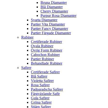
Bruna Diamanter
Blå Diamanter
Cherry Diamanter
Purpur Rosa Diamanter
Svarta Diamanter
Partier Vita Diamanter
Partier Fancy Diamanter
Partier Färgade Diamanter
Rubiner
Certifierade Rubiner
Ovala Rubiner
Övrig Form Rubiner
Cabochon Rubiner
Partier Rubiner
Behandlade Rubiner
Safirer
Certifierade Safirer
Blå Safirer
Violetta Safirer
Rosa Safirer
Padparadscha Safirer
Färgväxlande Safir
Gula Safirer
Gröna Safirer
Stjärn Safirer