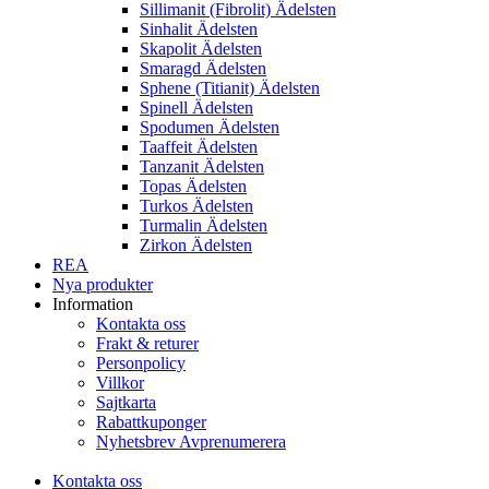
Sillimanit (Fibrolit) Ädelsten
Sinhalit Ädelsten
Skapolit Ädelsten
Smaragd Ädelsten
Sphene (Titianit) Ädelsten
Spinell Ädelsten
Spodumen Ädelsten
Taaffeit Ädelsten
Tanzanit Ädelsten
Topas Ädelsten
Turkos Ädelsten
Turmalin Ädelsten
Zirkon Ädelsten
REA
Nya produkter
Information
Kontakta oss
Frakt & returer
Personpolicy
Villkor
Sajtkarta
Rabattkuponger
Nyhetsbrev Avprenumerera
Kontakta oss