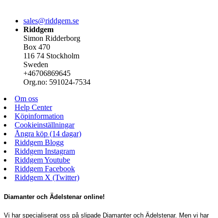
sales@riddgem.se
Riddgem
Simon Ridderborg
Box 470
116 74 Stockholm
Sweden
+46706869645
Org.no: 591024-7534
Om oss
Help Center
Köpinformation
Cookieinställningar
Ångra köp (14 dagar)
Riddgem Blogg
Riddgem Instagram
Riddgem Youtube
Riddgem Facebook
Riddgem X (Twitter)
Diamanter och Ädelstenar online!
Vi har specialiserat oss på slipade Diamanter och Ädelstenar. Men vi har