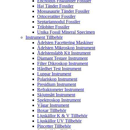
Enchodus Fisktänder Fossiler
Haj Tänder Fossiler
Mossasaurie Tänder Fossiler
Ortoceratiter Fossiler
Septariannodul Fossiler
Trilobiter Fossiler
Unika Fossil Mineral Specimen
Instrument Tillbehör
Ädelsten Facettering Maskiner
Ädelsten Mikroskop Instrument
Ådelstenslabb Kit Instrument
Diamant Testare Instrument
Filter Dikroskop Instrument
Hårdhet Test Instrument
Luppar Instrument
Polariskop Instrument
Presidium Instrument
Refraktometer Instrument
Skjutmått Instrument
Spektroskop Instrument
Vågar Instrument
Boxar Tillbehör
Ljuskällor K & V Tillbehör
Ljuskällor UV Tillbehör
Pincetter Tillbehör