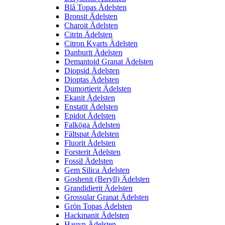
Blå Topas Ädelsten
Bronsit Ädelsten
Charoit Ädelsten
Citrin Ädelsten
Citron Kvarts Ädelsten
Danburit Ädelsten
Demantoid Granat Ädelsten
Diopsid Ädelsten
Dioptas Ädelsten
Dumortierit Ädelsten
Ekanit Ädelsten
Enstatit Ädelsten
Epidot Ädelsten
Falköga Ädelsten
Fältspat Ädelsten
Fluorit Ädelsten
Forsterit Ädelsten
Fossil Ädelsten
Gem Silica Ädelsten
Goshenit (Beryll) Ädelsten
Grandidierit Ädelsten
Grossular Granat Ädelsten
Grön Topas Ädelsten
Hackmanit Ädelsten
Hauyn Ädelsten