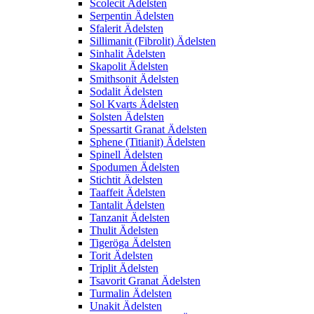
Scolecit Ädelsten
Serpentin Ädelsten
Sfalerit Ädelsten
Sillimanit (Fibrolit) Ädelsten
Sinhalit Ädelsten
Skapolit Ädelsten
Smithsonit Ädelsten
Sodalit Ädelsten
Sol Kvarts Ädelsten
Solsten Ädelsten
Spessartit Granat Ädelsten
Sphene (Titianit) Ädelsten
Spinell Ädelsten
Spodumen Ädelsten
Stichtit Ädelsten
Taaffeit Ädelsten
Tantalit Ädelsten
Tanzanit Ädelsten
Thulit Ädelsten
Tigeröga Ädelsten
Torit Ädelsten
Triplit Ädelsten
Tsavorit Granat Ädelsten
Turmalin Ädelsten
Unakit Ädelsten