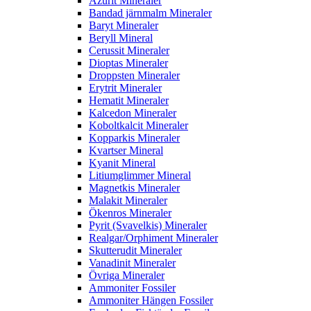
Azurit Mineraler
Bandad järnmalm Mineraler
Baryt Mineraler
Beryll Mineral
Cerussit Mineraler
Dioptas Mineraler
Droppsten Mineraler
Erytrit Mineraler
Hematit Mineraler
Kalcedon Mineraler
Koboltkalcit Mineraler
Kopparkis Mineraler
Kvartser Mineral
Kyanit Mineral
Litiumglimmer Mineral
Magnetkis Mineraler
Malakit Mineraler
Ökenros Mineraler
Pyrit (Svavelkis) Mineraler
Realgar/Orphiment Mineraler
Skutterudit Mineraler
Vanadinit Mineraler
Övriga Mineraler
Ammoniter Fossiler
Ammoniter Hängen Fossiler