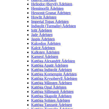
Heliodor (Beryll) Ädelsten
Hemimorfit Ädelsten
Hessonit Granat Ädelsten
Howlit Ädelsten
Imperial Topas Ädelsten
Indigolit (Turmalin) Ädelsten
Iolit Ädelsten
Jade Ädelsten
Jaspis Ädelsten
Kalcedon Ädelsten
Kalcit Ädelsten
Kalksten Ädelsten
Karneol Ädelsten
Kattöga Alexandrit Ädelsten
Kattöga Apatit Ädelsten
Kattöga Indigolit Ädelsten
Kattöga Kornerupin Ädelsten
Kattöga Krysoberyll Ädelsten
Kattöga Månsten Ädelsten
Kattöga Opal Ädelsten
Kattöga Sillimanit Ädelsten
Kattöga Skapolit Ädelsten
Kattöga Solsten Ädelsten
Kattöga Tanzanit Ädelsten