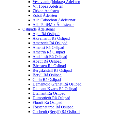
Vesuvianit (Idokras) Ädelsten
Vit Topas Ädelsten
Zirkon Ädelsten
Zoisit Ädelsten
Alla Cabochon Ädelstenar
Alla Parti/Mix Ädelstenar
Oslipade Ädelstenar
Agat Rå Oslipad
Akvamarin Rå Oslipad
Amazonit Rå Oslipad
Ametist Rå Oslipad
Ametrin Rå Oslipad
Andalusit Rå Oslipad
Apatit Rå Oslipad
Bärnsten Rå Oslipad
Bergskristall Rå Oslipad
Beryll Rå Oslipad
Citrin Rå Oslipad
Demantoid Granat Rå Oslipad
Diamant Kvarts Rå Oslipad
Diamant Rå Oslipad
Dumortierit Rå Oslipad
Fluorit Rå Oslipad
Förstenat träd Rå Oslipad
Goshenit (Beryll) Rå Oslipad