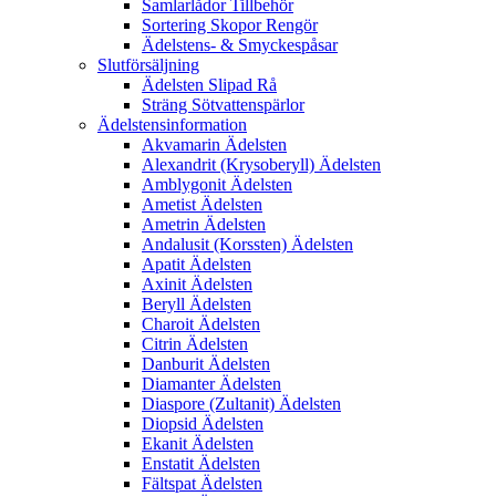
Samlarlådor Tillbehör
Sortering Skopor Rengör
Ädelstens- & Smyckespåsar
Slutförsäljning
Ädelsten Slipad Rå
Sträng Sötvattenspärlor
Ädelstensinformation
Akvamarin Ädelsten
Alexandrit (Krysoberyll) Ädelsten
Amblygonit Ädelsten
Ametist Ädelsten
Ametrin Ädelsten
Andalusit (Korssten) Ädelsten
Apatit Ädelsten
Axinit Ädelsten
Beryll Ädelsten
Charoit Ädelsten
Citrin Ädelsten
Danburit Ädelsten
Diamanter Ädelsten
Diaspore (Zultanit) Ädelsten
Diopsid Ädelsten
Ekanit Ädelsten
Enstatit Ädelsten
Fältspat Ädelsten