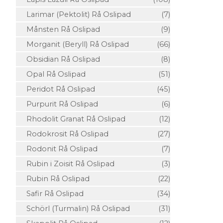
Larimar (Pektolit) Rå Oslipad
(7)
Månsten Rå Oslipad
(9)
Morganit (Beryll) Rå Oslipad
(66)
Obsidian Rå Oslipad
(8)
Opal Rå Oslipad
(51)
Peridot Rå Oslipad
(45)
Purpurit Rå Oslipad
(6)
Rhodolit Granat Rå Oslipad
(12)
Rodokrosit Rå Oslipad
(27)
Rodonit Rå Oslipad
(7)
Rubin i Zoisit Rå Oslipad
(3)
Rubin Rå Oslipad
(22)
Safir Rå Oslipad
(34)
Schörl (Turmalin) Rå Oslipad
(31)