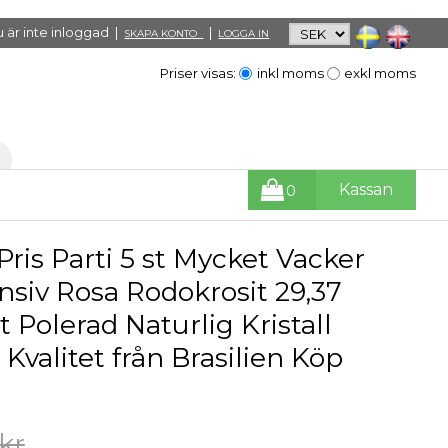
 är inte inloggad |
|
SKAPA KONTO
LOGGA IN
Priser visas:
inkl moms
exkl moms
Kassan
0
Pris Parti 5 st Mycket Vacker
nsiv Rosa Rodokrosit 29,37
t Polerad Naturlig Kristall
Kvalitet från Brasilien Köp
kr