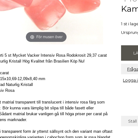
Kam
1 st i lag
Ursprung
För musen över
rti 5 st Mycket Vacker Intensiv Rosa Rodokrosit 29,37 carat
urlig Kristall Hög Kvalitet från Brasilien Köp Nu!
Fråg
 carat
5,15x10,69-12,09x8,40 mm
Logga i
ad Naturlig Kristall
siv Rosa
 matrial transparent till translucent i intensiv rosa färg som
. Bör kunna vara lämplig bit slipa till både fasett eller
ådant matrial brukar vanligen gå till höga priser per carat på
tens marknader.
Ställ
i transparent form är ytterst sällsynt och den variant man oftast
ogenomskinliga varianten i cabochon form som är rosa blandat