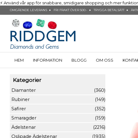
⚡ Använd vår app för snabbare, smidigare shopping och mer funktionalit
OMGÅENDE LEVERANS ● FRI FRAKT ÖVER 500:- ● TRYGGA BETALSÄTT ● ÄKTH
HEM
INFORMATION
BLOGG
OM OSS
KONTA
Kategorier
Diamanter
(360)
Rubiner
(149)
Safirer
(352)
Smaragder
(159)
Ädelstenar
(2216)
Oslipade Ädelstenar
(1935)