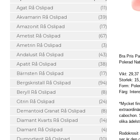
Agat Rå Oslipad
(11)
Akvamarin Rå Oslipad
(39)
Amazonit Rå Oslipad
(17)
Ametist Rå Oslipad
(67)
Ametrin Rå Oslipad
(3)
Andalusit Rå Oslipad
(43)
Bra Pris Pa
Polerad Nat
Apatit Rå Oslipad
(38)
Bärnsten Rå Oslipad
(17)
Vikt: 29,37
Storlek: 1
Bergskristall Rå Oslipad
(94)
Form: Poler
Beryll Rå Oslipad
(8)
Färg: Inten
Citrin Rå Oslipad
(24)
*Mycket fint
extraordinär
Demantoid Granat Rå Oslipad
(8)
cabochon. S
Diamant Kvarts Rå Oslipad
(14)
olika ädels
Diamant Rå Oslipad
(4)
Rodokrosit 
Dumortierit Rå Oslipad
(10)
ser är den 