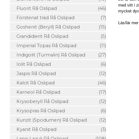
med vitt i 
Fluorit Rå Oslipad
(46)
mycket dyra
Förstenat träd Rå Oslipad
(7)
Läs/lär me
Goshenit (Beryll) Rå Oslipad
(15)
Grandidierit Rå Oslipad
(5)
Imperial Topas Rå Oslipad
(11)
Indigolit (Turmalin) Rå Oslipad
(27)
Iolit Rå Oslipad
(6)
Jaspis Rå Oslipad
(12)
Kalcit Rå Oslipad
(46)
Karneol Rå Oslipad
(17)
Krysoberyll Rå Oslipad
(12)
Krysopras Rå Oslipad
(6)
Kunzit (Spodumen) Rå Oslipad
(12)
Kyanit Rå Oslipad
(3)
Lapis Lazuli Rå Oslipad
(108)