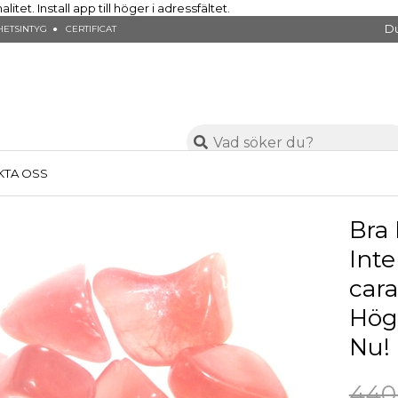
et. Install app till höger i adressfältet.
Du
ETSINTYG ● CERTIFICAT
KTA OSS
Bra 
Inte
cara
Hög 
Nu!
440