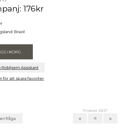
panj: 176kr
er
sland: Brazil
a Riddgem Assistant
n för att spara favoriter
Produkt 25/27
«
=
»
 en fråga