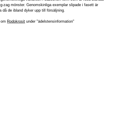
zig-zag mönster. Genomskinliga exemplar slipade i fasett är
 då de ibland dyker upp till försäljning.
r om
Rodokrosit
under "ädelstensinformation"