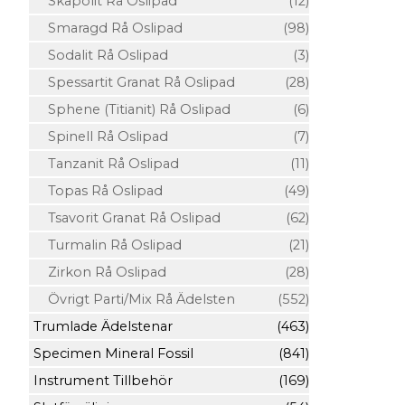
Skapolit Rå Oslipad
(12)
Smaragd Rå Oslipad
(98)
Sodalit Rå Oslipad
(3)
Spessartit Granat Rå Oslipad
(28)
Sphene (Titianit) Rå Oslipad
(6)
Spinell Rå Oslipad
(7)
Tanzanit Rå Oslipad
(11)
Topas Rå Oslipad
(49)
Tsavorit Granat Rå Oslipad
(62)
Turmalin Rå Oslipad
(21)
Zirkon Rå Oslipad
(28)
Övrigt Parti/Mix Rå Ädelsten
(552)
Trumlade Ädelstenar
(463)
Specimen Mineral Fossil
(841)
Instrument Tillbehör
(169)