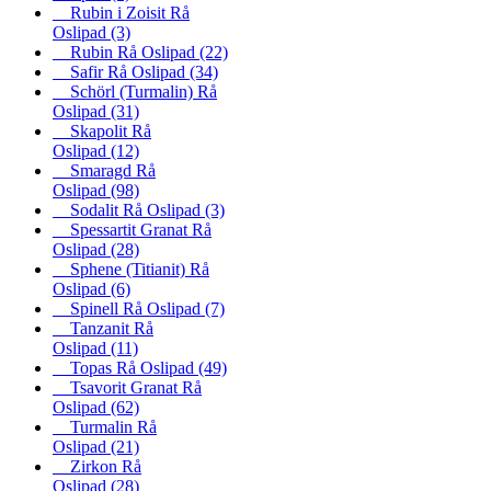
Rubin i Zoisit Rå
Oslipad
(3)
Rubin Rå Oslipad
(22)
Safir Rå Oslipad
(34)
Schörl (Turmalin) Rå
Oslipad
(31)
Skapolit Rå
Oslipad
(12)
Smaragd Rå
Oslipad
(98)
Sodalit Rå Oslipad
(3)
Spessartit Granat Rå
Oslipad
(28)
Sphene (Titianit) Rå
Oslipad
(6)
Spinell Rå Oslipad
(7)
Tanzanit Rå
Oslipad
(11)
Topas Rå Oslipad
(49)
Tsavorit Granat Rå
Oslipad
(62)
Turmalin Rå
Oslipad
(21)
Zirkon Rå
Oslipad
(28)