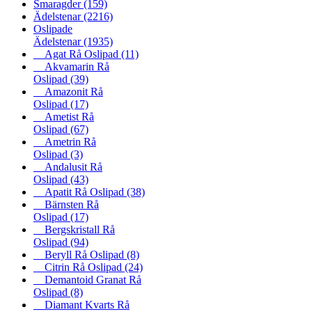
Smaragder
(159)
Ädelstenar
(2216)
Oslipade
Ädelstenar
(1935)
Agat Rå Oslipad
(11)
Akvamarin Rå
Oslipad
(39)
Amazonit Rå
Oslipad
(17)
Ametist Rå
Oslipad
(67)
Ametrin Rå
Oslipad
(3)
Andalusit Rå
Oslipad
(43)
Apatit Rå Oslipad
(38)
Bärnsten Rå
Oslipad
(17)
Bergskristall Rå
Oslipad
(94)
Beryll Rå Oslipad
(8)
Citrin Rå Oslipad
(24)
Demantoid Granat Rå
Oslipad
(8)
Diamant Kvarts Rå