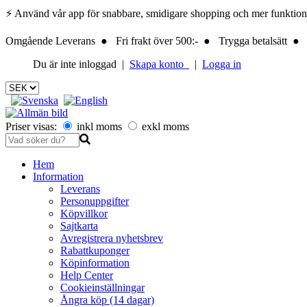
⚡ Använd vår app för snabbare, smidigare shopping och mer funktionalite
Omgående Leverans ● Fri frakt över 500:- ● Trygga betalsätt ● 
Du är inte inloggad |
Skapa konto
|
Logga in
Priser visas:
inkl moms
exkl moms
Hem
Information
Leverans
Personuppgifter
Köpvillkor
Sajtkarta
Avregistrera nyhetsbrev
Rabattkuponger
Köpinformation
Help Center
Cookieinställningar
Ångra köp (14 dagar)