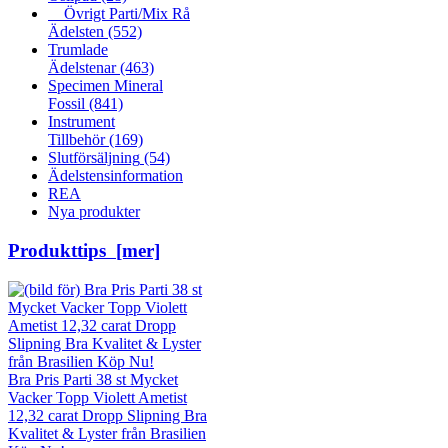
Övrigt Parti/Mix Rå
Ädelsten
(552)
Trumlade
Ädelstenar
(463)
Specimen Mineral
Fossil
(841)
Instrument
Tillbehör
(169)
Slutförsäljning
(54)
Ädelstensinformation
REA
Nya produkter
Produkttips [mer]
Bra Pris Parti 38 st Mycket
Vacker Topp Violett Ametist
12,32 carat Dropp Slipning Bra
Kvalitet & Lyster från Brasilien