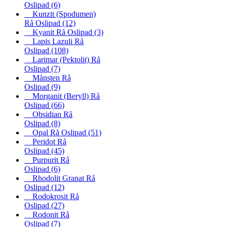
Oslipad
(6)
Kunzit (Spodumen)
Rå Oslipad
(12)
Kyanit Rå Oslipad
(3)
Lapis Lazuli Rå
Oslipad
(108)
Larimar (Pektolit) Rå
Oslipad
(7)
Månsten Rå
Oslipad
(9)
Morganit (Beryll) Rå
Oslipad
(66)
Obsidian Rå
Oslipad
(8)
Opal Rå Oslipad
(51)
Peridot Rå
Oslipad
(45)
Purpurit Rå
Oslipad
(6)
Rhodolit Granat Rå
Oslipad
(12)
Rodokrosit Rå
Oslipad
(27)
Rodonit Rå
Oslipad
(7)