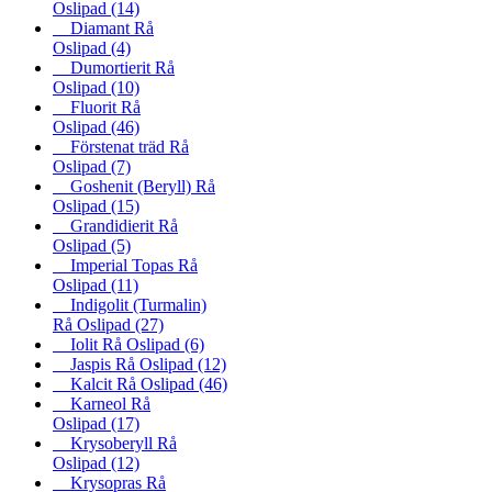
Oslipad
(14)
Diamant Rå
Oslipad
(4)
Dumortierit Rå
Oslipad
(10)
Fluorit Rå
Oslipad
(46)
Förstenat träd Rå
Oslipad
(7)
Goshenit (Beryll) Rå
Oslipad
(15)
Grandidierit Rå
Oslipad
(5)
Imperial Topas Rå
Oslipad
(11)
Indigolit (Turmalin)
Rå Oslipad
(27)
Iolit Rå Oslipad
(6)
Jaspis Rå Oslipad
(12)
Kalcit Rå Oslipad
(46)
Karneol Rå
Oslipad
(17)
Krysoberyll Rå
Oslipad
(12)
Krysopras Rå