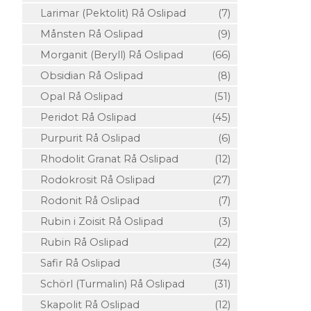
Larimar (Pektolit) Rå Oslipad
(7)
Månsten Rå Oslipad
(9)
Morganit (Beryll) Rå Oslipad
(66)
Obsidian Rå Oslipad
(8)
Opal Rå Oslipad
(51)
Peridot Rå Oslipad
(45)
Purpurit Rå Oslipad
(6)
Rhodolit Granat Rå Oslipad
(12)
Rodokrosit Rå Oslipad
(27)
Rodonit Rå Oslipad
(7)
Rubin i Zoisit Rå Oslipad
(3)
Rubin Rå Oslipad
(22)
Safir Rå Oslipad
(34)
Schörl (Turmalin) Rå Oslipad
(31)
Skapolit Rå Oslipad
(12)