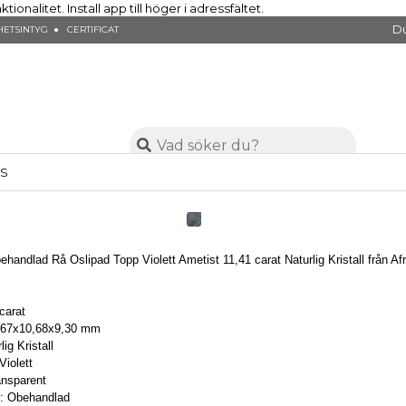
nalitet. Install app till höger i adressfältet.
Du
ETSINTYG ● CERTIFICAT
SS
ehandlad Rå Oslipad Topp Violett Ametist 11,41 carat Naturlig Kristall från Af
 carat
3,67x10,68x9,30 mm
ig Kristall
Violett
ansparent
: Obehandlad