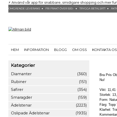
⚡ Använd vår app för snabbare, smidigare shopping och mer funktio
OMGÅENDE LEVERANS ● FRI FRAKT ÖVER 500:- ● TRYGGA BETALSÄTT ● ÄKTH
HEM
INFORMATION
BLOGG
OM OSS
KONTAKTA O
Kategorier
Diamanter
(360)
Bra Pris Ob
Nu!
Rubiner
(151)
Safirer
(354)
Vikt: 11,41
Storlek: 1
Smaragder
(159)
Form: Naturl
Färg: Topp 
Ädelstenar
(2223)
Klarhet: Tr
Oslipade Ädelstenar
(1935)
Kommentar