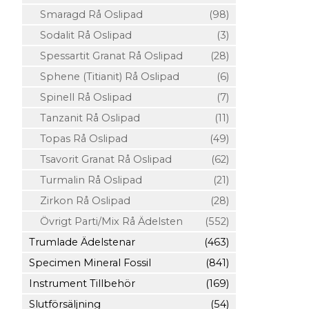
Smaragd Rå Oslipad
(98)
Sodalit Rå Oslipad
(3)
Spessartit Granat Rå Oslipad
(28)
Sphene (Titianit) Rå Oslipad
(6)
Spinell Rå Oslipad
(7)
Tanzanit Rå Oslipad
(11)
Topas Rå Oslipad
(49)
Tsavorit Granat Rå Oslipad
(62)
Turmalin Rå Oslipad
(21)
Zirkon Rå Oslipad
(28)
Övrigt Parti/Mix Rå Ädelsten
(552)
Trumlade Ädelstenar
(463)
Specimen Mineral Fossil
(841)
Instrument Tillbehör
(169)
Slutförsäljning
(54)