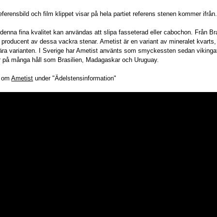
referensbild och film klippet visar på hela partiet referens stenen kommer ifrån
denna fina kvalitet kan användas att slipa fasseterad eller cabochon. Från Bra
 producent av dessa vackra stenar. Ametist är en variant av mineralet kvarts,
ära varianten. I Sverige har Ametist använts som smyckessten sedan vikinga
r på många håll som Brasilien, Madagaskar och Uruguay.
r om
Ametist
under "Ädelstensinformation"