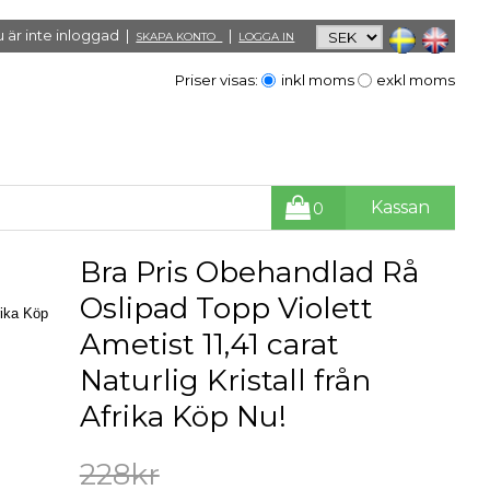
 är inte inloggad |
|
SKAPA KONTO
LOGGA IN
Priser visas:
inkl moms
exkl moms
Kassan
0
Bra Pris Obehandlad Rå
Oslipad Topp Violett
rika Köp
Ametist 11,41 carat
Naturlig Kristall från
Afrika Köp Nu!
228kr