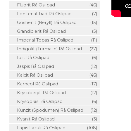
Fluorit Rå Oslipad
(46)
Förstenat träd Rå Oslipad
(7)
Goshenit (Beryll) Rå Oslipad
(15)
Grandidierit Rå Oslipad
(5)
Imperial Topas Rå Oslipad
(11)
Indigolit (Turmalin) Rå Oslipad
(27)
Iolit Rå Oslipad
(6)
Jaspis Rå Oslipad
(12)
Kalcit Rå Oslipad
(46)
Karneol Rå Oslipad
(17)
Krysoberyll Rå Oslipad
(12)
Krysopras Rå Oslipad
(6)
Kunzit (Spodumen) Rå Oslipad
(12)
Kyanit Rå Oslipad
(3)
Lapis Lazuli Rå Oslipad
(108)