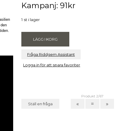
Kampanj: 91kr
.
silien
1 st i lager
 den
tiden.
Fråga Riddgem Assistant
Logga in för att spara favoriter
Produkt 2/67
«
=
»
Ställ en fråga