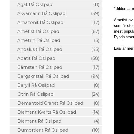
Agat Rå Oslipad
(11)
*Bilden är 
Akvamarin Rå Oslipad
(39)
Ametist av 
Amazonit Rå Oslipad
(17)
som är stor
Ametist Rå Oslipad
(67)
mest popul
Fyndplatse
Ametrin Rå Oslipad
(3)
Läs/lär me
Andalusit Rå Oslipad
(43)
Apatit Rå Oslipad
(38)
Bärnsten Rå Oslipad
(17)
Bergskristall Rå Oslipad
(94)
Beryll Rå Oslipad
(8)
Citrin Rå Oslipad
(24)
Demantoid Granat Rå Oslipad
(8)
Diamant Kvarts Rå Oslipad
(14)
Diamant Rå Oslipad
(4)
Dumortierit Rå Oslipad
(10)