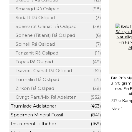
Skapolit Rå Oslipad
(12)
Smaragd Rå Oslipad
(98)
Sodalit Rå Oslipad
(3)
Spessartit Granat Rå Oslipad
(28)
Sphene (Titianit) Rå Oslipad
(6)
Spinell Rå Oslipad
(7)
Tanzanit Rå Oslipad
(11)
Topas Rå Oslipad
(49)
Tsavorit Granat Rå Oslipad
(62)
Bra Pris My
Turmalin Rå Oslipad
(21)
31,70 gram
Zirkon Rå Oslipad
(28)
med Fin F
A
Övrigt Parti/Mix Rå Ädelsten
(552)
317kr
Kamp
Trumlade Ädelstenar
(463)
Max: 1
Specimen Mineral Fossil
(841)
Instrument Tillbehör
(169)