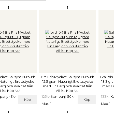
1
1
cket Sällsynt Purpurit
Bra Pris Mycket Sällsynt Purpurit
Bra Pris
Naturligt Brottstycke
12,5 gram Naturligt Brottstycke
13,3 gr
ärg och Kvalitet från
med Fin Färg och Kvalitet från
med Fin
frika Köp Nu!
Afrika Köp Nu!
anj: 43kr
125kr
Kampanj: 50kr
133kr
K
Köp
Köp
Max: 1
Max: 1
1
1