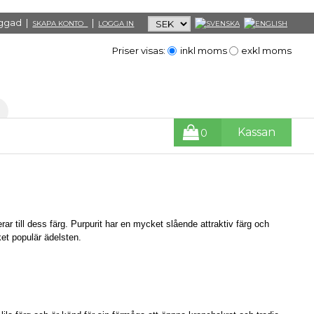
loggad |
|
SKAPA KONTO
LOGGA IN
Priser visas:
inkl moms
exkl moms
Kassan
0
erar till dess färg. Purpurit har en mycket slående attraktiv färg och
ket populär ädelsten.