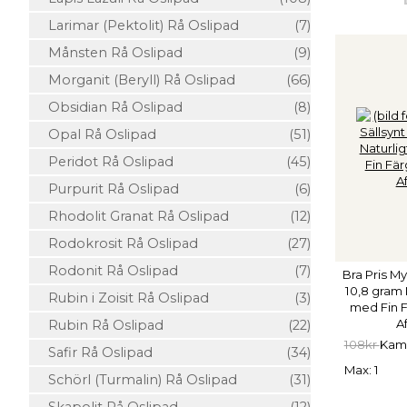
Larimar (Pektolit) Rå Oslipad
(7)
Månsten Rå Oslipad
(9)
Morganit (Beryll) Rå Oslipad
(66)
Obsidian Rå Oslipad
(8)
Opal Rå Oslipad
(51)
Peridot Rå Oslipad
(45)
Purpurit Rå Oslipad
(6)
Rhodolit Granat Rå Oslipad
(12)
Rodokrosit Rå Oslipad
(27)
Rodonit Rå Oslipad
(7)
Bra Pris My
10,8 gram 
Rubin i Zoisit Rå Oslipad
(3)
med Fin F
A
Rubin Rå Oslipad
(22)
108kr
Kamp
Safir Rå Oslipad
(34)
Max: 1
Schörl (Turmalin) Rå Oslipad
(31)