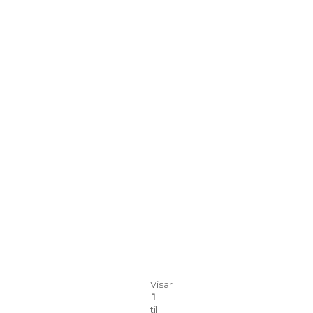
Visar
1
till