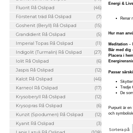
Energi & Livs
Fluorit Rå Oslipad
(46)
Förstenat träd Rå Oslipad
(7)
Renar n
Goshenit (Beryll) Rå Oslipad
(15)
Hur man anvä
Grandidierit Rå Oslipad
(5)
Imperial Topas Rå Oslipad
(11)
Meditation
– P
Bär med dig
–
Indigolit (Turmalin) Rå Oslipad
(27)
Placera i he
Iolit Rå Oslipad
(6)
Energirensni
Jaspis Rå Oslipad
(12)
Passar särskil
Kalcit Rå Oslipad
(46)
Skytte
Tredje 
Karneol Rå Oslipad
(17)
De som 
Krysoberyll Rå Oslipad
(12)
Krysopras Rå Oslipad
(6)
Purpurit är en
och symbolisk 
Kunzit (Spodumen) Rå Oslipad
(12)
Kyanit Rå Oslipad
(3)
Sortera på:
Lapis Lazuli Rå Oslipad
(108)