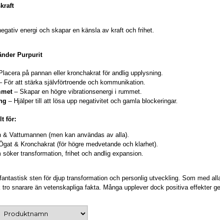
kraft
egativ energi och skapar en känsla av kraft och frihet.
nder Purpurit
lacera på pannan eller kronchakrat för andlig upplysning.
 För att stärka självförtroende och kommunikation.
mmet
– Skapar en högre vibrationsenergi i rummet.
ng
– Hjälper till att lösa upp negativitet och gamla blockeringar.
t för:
n & Vattumannen (men kan användas av alla).
Ögat & Kronchakrat (för högre medvetande och klarhet).
söker transformation, frihet och andlig expansion.
 fantastisk sten för djup transformation och personlig utveckling.
Som med alla 
tro snarare än vetenskapliga fakta. Många upplever dock positiva effekter gen