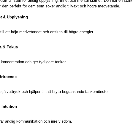
 kraftfull sten för andlig upplysning, frihet och mental klarhet. Den har en star
ör den perfekt för dem som söker andlig tillväxt och högre medvetande.
et & Upplysning
 till att höja medvetandet och ansluta till högre energier.
pa & Fokus
 koncentration och ger tydligare tankar.
örtroende
 självuttryck och hjälper till att bryta begränsande tankemönster.
 Intuition
rar andlig kommunikation och inre visdom.