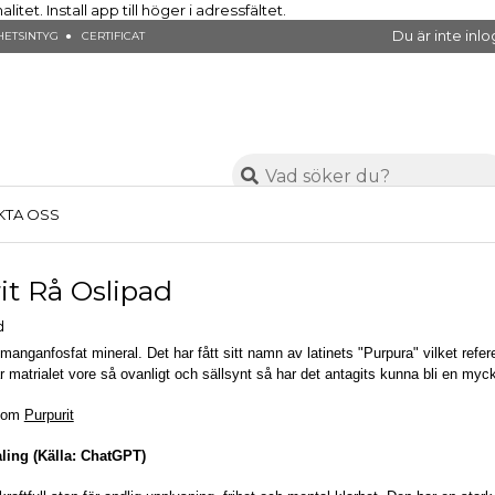
et. Install app till höger i adressfältet.
Du är inte in
ETSINTYG ● CERTIFICAT
KTA OSS
it Rå Oslipad
 manganfosfat mineral. Det har fått sitt namn av latinets "Purpura" vilket refer
r matrialet vore så ovanligt och sällsynt så har det antagits kunna bli en myc
r om
Purpurit
aling (Källa: ChatGPT)