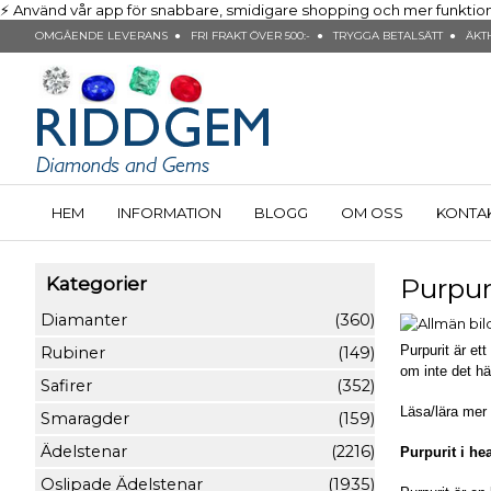
⚡ Använd vår app för snabbare, smidigare shopping och mer funktionalit
OMGÅENDE LEVERANS ● FRI FRAKT ÖVER 500:- ● TRYGGA BETALSÄTT ● ÄKTH
HEM
INFORMATION
BLOGG
OM OSS
KONTA
Purpur
Kategorier
Diamanter
(360)
Purpurit är ett
Rubiner
(149)
om inte det hä
Safirer
(352)
Läsa/lära me
Smaragder
(159)
Ädelstenar
(2216)
Purpurit i he
Oslipade Ädelstenar
(1935)