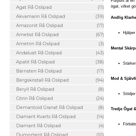
Purpurit är en
ögat, vilket g
Agat Rå Oslipad
(11)
Akvamarin Rå Oslipad
(39)
Andlig Klarh
Amazonit Rå Oslipad
(17)
Hjälper
Ametist Rå Oslipad
(67)
Ametrin Rå Oslipad
(3)
Mental Skär
Andalusit Rå Oslipad
(43)
Apatit Rå Oslipad
(38)
Stärker
Bärnsten Rå Oslipad
(17)
Mod & Självf
Bergskristall Rå Oslipad
(94)
Beryll Rå Oslipad
(8)
Stödjer
Citrin Rå Oslipad
(24)
Demantoid Granat Rå Oslipad
(8)
Tredje Ögat &
Diamant Kvarts Rå Oslipad
(14)
Förbätt
Diamant Rå Oslipad
(4)
Dumortierit Rå Oslipad
(10)