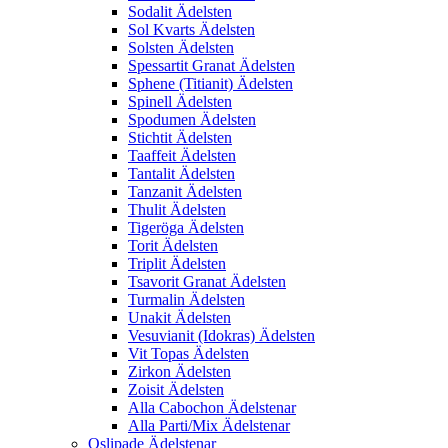
Sodalit Ädelsten
Sol Kvarts Ädelsten
Solsten Ädelsten
Spessartit Granat Ädelsten
Sphene (Titianit) Ädelsten
Spinell Ädelsten
Spodumen Ädelsten
Stichtit Ädelsten
Taaffeit Ädelsten
Tantalit Ädelsten
Tanzanit Ädelsten
Thulit Ädelsten
Tigeröga Ädelsten
Torit Ädelsten
Triplit Ädelsten
Tsavorit Granat Ädelsten
Turmalin Ädelsten
Unakit Ädelsten
Vesuvianit (Idokras) Ädelsten
Vit Topas Ädelsten
Zirkon Ädelsten
Zoisit Ädelsten
Alla Cabochon Ädelstenar
Alla Parti/Mix Ädelstenar
Oslipade Ädelstenar