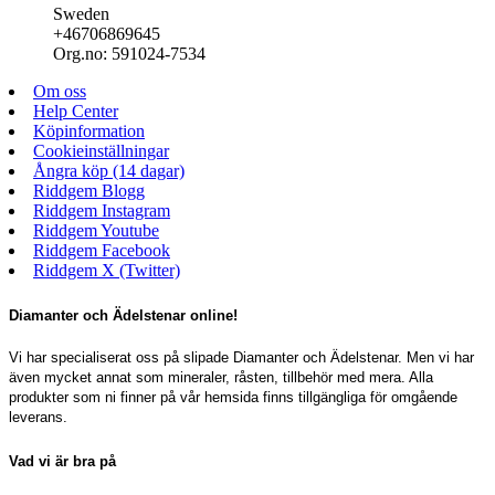
Sweden
+46706869645
Org.no: 591024-7534
Om oss
Help Center
Köpinformation
Cookieinställningar
Ångra köp (14 dagar)
Riddgem Blogg
Riddgem Instagram
Riddgem Youtube
Riddgem Facebook
Riddgem X (Twitter)
Diamanter och Ädelstenar online!
Vi har specialiserat oss på slipade Diamanter och Ädelstenar. Men vi har
även mycket annat som mineraler, råsten, tillbehör med mera. Alla
produkter som ni finner på vår hemsida finns tillgängliga för omgående
leverans.
Vad vi är bra på