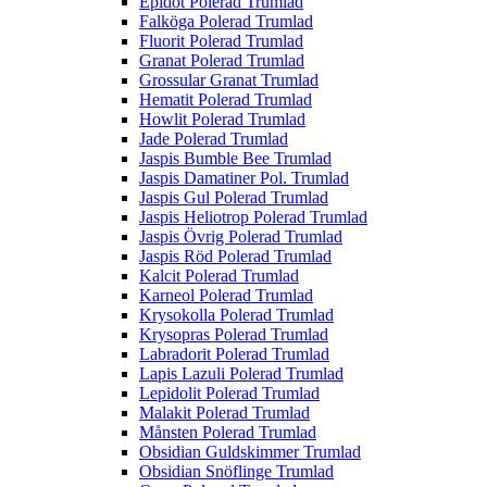
Epidot Polerad Trumlad
Falköga Polerad Trumlad
Fluorit Polerad Trumlad
Granat Polerad Trumlad
Grossular Granat Trumlad
Hematit Polerad Trumlad
Howlit Polerad Trumlad
Jade Polerad Trumlad
Jaspis Bumble Bee Trumlad
Jaspis Damatiner Pol. Trumlad
Jaspis Gul Polerad Trumlad
Jaspis Heliotrop Polerad Trumlad
Jaspis Övrig Polerad Trumlad
Jaspis Röd Polerad Trumlad
Kalcit Polerad Trumlad
Karneol Polerad Trumlad
Krysokolla Polerad Trumlad
Krysopras Polerad Trumlad
Labradorit Polerad Trumlad
Lapis Lazuli Polerad Trumlad
Lepidolit Polerad Trumlad
Malakit Polerad Trumlad
Månsten Polerad Trumlad
Obsidian Guldskimmer Trumlad
Obsidian Snöflinge Trumlad