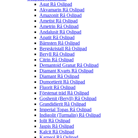
Agat Rå Oslipad
Akvamarin Rå Oslipad
Amazonit Rå Oslipad
Ametist Rå Oslipad
Ametrin Rå Oslipad
Andalusit Rå Oslipad
Apatit Rå Oslipad
Bärnsten Rå Oslipad
Bergskristall Rå Oslipad
Beryll Rå Oslipad
Citrin Rå Oslipad
Demantoid Granat Rå Oslipad
Diamant Kvarts Rå Oslipad
Diamant Rå Oslipad
Dumortierit Rå Oslipad
Fluorit Rå Oslipad
Förstenat träd Rå Oslipad
Goshenit (Beryll) Rå Oslipad
Grandidierit Rå Oslipad
Imperial Topas Rå Oslipad
Indigolit (Turmalin) Rå Oslipad
Iolit Rå Oslipad
Jaspis Rå Oslipad
Kalcit Rå Oslipad
Karneol Rå Oslipad