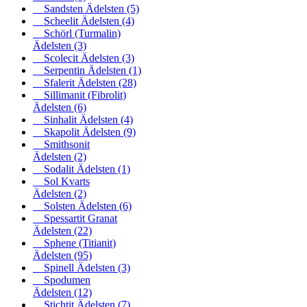
Sandsten Ädelsten
(5)
Scheelit Ädelsten
(4)
Schörl (Turmalin)
Ädelsten
(3)
Scolecit Ädelsten
(3)
Serpentin Ädelsten
(1)
Sfalerit Ädelsten
(28)
Sillimanit (Fibrolit)
Ädelsten
(6)
Sinhalit Ädelsten
(4)
Skapolit Ädelsten
(9)
Smithsonit
Ädelsten
(2)
Sodalit Ädelsten
(1)
Sol Kvarts
Ädelsten
(2)
Solsten Ädelsten
(6)
Spessartit Granat
Ädelsten
(22)
Sphene (Titianit)
Ädelsten
(95)
Spinell Ädelsten
(3)
Spodumen
Ädelsten
(12)
Stichtit Ädelsten
(7)