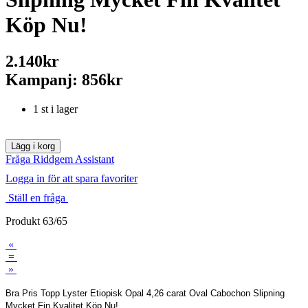
Köp Nu!
2.140kr
Kampanj: 856kr
1 st i lager
Fråga Riddgem Assistant
Logga in för att spara favoriter
Ställ en fråga
Produkt 63/65
«
=
»
Bra Pris Topp Lyster Etiopisk Opal 4,26 carat Oval Cabochon Slipning
Mycket Fin Kvalitet Köp Nu!