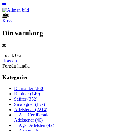
0
Kassan
Din varukorg
Totalt:
0kr
Kassan
Fortsätt handla
Kategorier
Diamanter
(360)
Rubiner
(149)
Safirer
(352)
Smaragder
(157)
Ädelstenar
(2214)
Alla Certifierade
Ädelstenar
(46)
Agat Ädelsten
(42)
Akvamarin