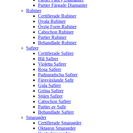
Partier Färgade Diamanter
Rubiner
Certifierade Rubiner
Ovala Rubiner
Övrig Form Rubiner
Cabochon Rubiner
Partier Rubiner
Behandlade Rubiner
Safirer
Certifierade Safirer
Blå Safirer
Violetta Safirer
Rosa Safirer
Padparadscha Safirer
Färgväxlande Safir
Gula Safirer
Gröna Safirer
Stjärn Safirer
Cabochon Safirer
Partier av Safir
Behandlade Safirer
Smaragder
Certifierade Smaragder
Oktagon Smaragder