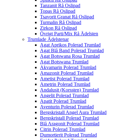
Tanzanit Rå Oslipad
Topas Rå Oslipad
Tsavorit Granat Rå Oslipad
Turmalin Rå Oslipad
Zirkon Rå Oslipad
Övrigt Parti/Mix Rå Ädelsten
Trumlade Ädelstenar
Agat Aprikos Polerad Trumlad
Agat Blå Band Polerad Trumlad
Agat Botswana Rosa Trumlad
Agat Botswana Trumlad
Akvamarin Polerad Trumlad
Amazonit Polerad Trumlad
Ametist Polerad Trumlad
Ametrin Polerad Trumlad
Andalusit (Korssten) Trumlad
Angelit Polerad Trumlad
Apatit Polerad Trumlad
Aventurin Polerad Trumlad
Bergskristall Angel Aura Trumlad
Bergskristall Polerad Trumlad
Blå Aragonit Polerad Trumlad
Citrin Polerad Trumlad
Dumortierit Polerad Trumlad