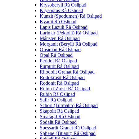
Krysoberyll Rå Oslipad
Krysopras Rå Oslipad
Kunzit (Spodumen) Rå Oslipad
Kyanit Rå Oslipad
Lapis Lazuli Rå Oslipad
Larimar (Pektolit) Rå Oslipad
Månsten Rå Oslipad
Morganit (Beryll) Rå Oslipad
Obsidian Rå Oslipad
Opal Rå Oslipad
Peridot Rå Oslipad
Purpurit Rå Oslipad
Rhodolit Granat Rå Oslipad
Rodokrosit Rå Oslipad
Rodonit Rå Oslipad
Rubin i Zoisit Rå Oslipad
Rubin Rå Oslipad
Safir Rå Oslipad
Schörl (Turmalin) Rå Oslipad
Skapolit Rå Oslipad
Smaragd Rå Oslipad
Sodalit Rå Oslipad
Spessartit Granat Rå Oslipad
Sphene (Titianit) Rå Oslipad
Spinell Rå Oslipad