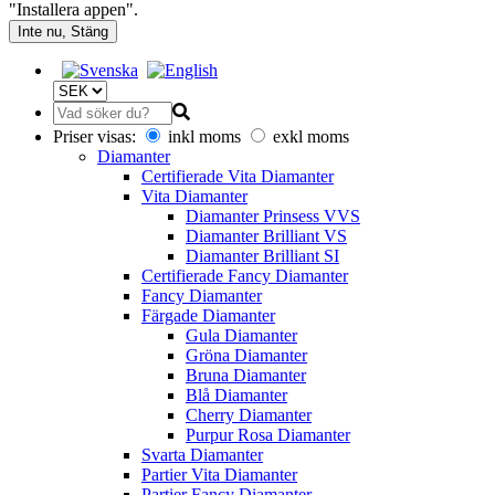
"Installera appen".
Inte nu, Stäng
Priser visas:
inkl moms
exkl moms
Diamanter
Certifierade Vita Diamanter
Vita Diamanter
Diamanter Prinsess VVS
Diamanter Brilliant VS
Diamanter Brilliant SI
Certifierade Fancy Diamanter
Fancy Diamanter
Färgade Diamanter
Gula Diamanter
Gröna Diamanter
Bruna Diamanter
Blå Diamanter
Cherry Diamanter
Purpur Rosa Diamanter
Svarta Diamanter
Partier Vita Diamanter
Partier Fancy Diamanter