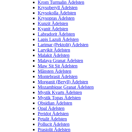
Krom Turmalin Ädelsten
Krysoberyll Ädelsten
Krysokolla Ädelsten
Krysopras Ädelsten
Kunzit Ädelsten
Kyanit Ädelsten
Labradorit Ädelsten
Lapis Lazuli Ädelsten
Larimar (Pektolit) Ädelsten
Larvikit Ädelsten
Malakit Ädelsten
Malaya Granat Ädelsten
Maw Sit Sit Ädelsten
Månsten Ädelsten
Montebrasit Ädelsten
Morganit (Beryll) Ädelsten
Mozambique Granat Ädelsten
Mystik Kvarts Ädelsten
Mystik Topas Ädelsten
Obsidian Ädelsten
Opal Ädelsten
Peridot Ädelsten
Petalit Ädelsten
Pollucit Ädelsten
Prasiolit Ädelsten