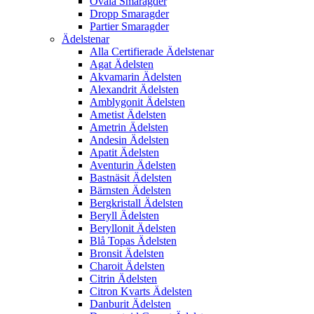
Ovala Smaragder
Dropp Smaragder
Partier Smaragder
Ädelstenar
Alla Certifierade Ädelstenar
Agat Ädelsten
Akvamarin Ädelsten
Alexandrit Ädelsten
Amblygonit Ädelsten
Ametist Ädelsten
Ametrin Ädelsten
Andesin Ädelsten
Apatit Ädelsten
Aventurin Ädelsten
Bastnäsit Ädelsten
Bärnsten Ädelsten
Bergkristall Ädelsten
Beryll Ädelsten
Beryllonit Ädelsten
Blå Topas Ädelsten
Bronsit Ädelsten
Charoit Ädelsten
Citrin Ädelsten
Citron Kvarts Ädelsten
Danburit Ädelsten