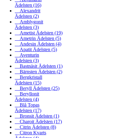
Ädelsten
(16)
Alexandrit
Ädelsten
(2)
Amblygonit
Ädelsten
(3)
Ametist Ädelsten
(19)
Ametrin Ädelsten
(5)
Andesin Ädelsten
(4)
Apatit Ädelsten
(5)
Aventurin
Ädelsten
(3)
Bastnäsit Ädelsten
(1)
Bärnsten Ädelsten
(2)
Bergkristall
Ädelsten
(15)
Beryll Ädelsten
(25)
Beryllonit
Ädelsten
(4)
Blå Topas
Ädelsten
(17)
Bronsit Ädelsten
(1)
Charoit Ädelsten
(17)
Citrin Ädelsten
(8)
Citron Kvarts