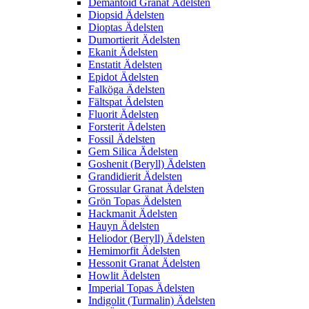
Demantoid Granat Ädelsten
Diopsid Ädelsten
Dioptas Ädelsten
Dumortierit Ädelsten
Ekanit Ädelsten
Enstatit Ädelsten
Epidot Ädelsten
Falköga Ädelsten
Fältspat Ädelsten
Fluorit Ädelsten
Forsterit Ädelsten
Fossil Ädelsten
Gem Silica Ädelsten
Goshenit (Beryll) Ädelsten
Grandidierit Ädelsten
Grossular Granat Ädelsten
Grön Topas Ädelsten
Hackmanit Ädelsten
Hauyn Ädelsten
Heliodor (Beryll) Ädelsten
Hemimorfit Ädelsten
Hessonit Granat Ädelsten
Howlit Ädelsten
Imperial Topas Ädelsten
Indigolit (Turmalin) Ädelsten