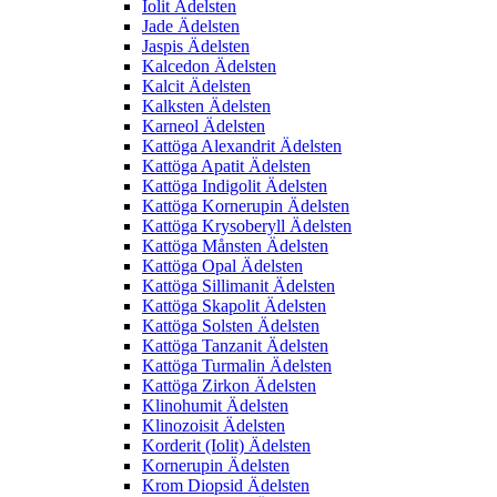
Iolit Ädelsten
Jade Ädelsten
Jaspis Ädelsten
Kalcedon Ädelsten
Kalcit Ädelsten
Kalksten Ädelsten
Karneol Ädelsten
Kattöga Alexandrit Ädelsten
Kattöga Apatit Ädelsten
Kattöga Indigolit Ädelsten
Kattöga Kornerupin Ädelsten
Kattöga Krysoberyll Ädelsten
Kattöga Månsten Ädelsten
Kattöga Opal Ädelsten
Kattöga Sillimanit Ädelsten
Kattöga Skapolit Ädelsten
Kattöga Solsten Ädelsten
Kattöga Tanzanit Ädelsten
Kattöga Turmalin Ädelsten
Kattöga Zirkon Ädelsten
Klinohumit Ädelsten
Klinozoisit Ädelsten
Korderit (Iolit) Ädelsten
Kornerupin Ädelsten
Krom Diopsid Ädelsten