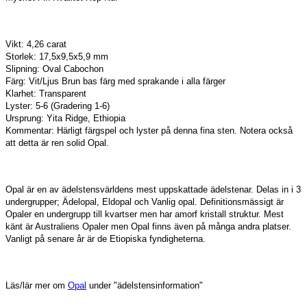
Vikt: 4,26 carat
Storlek: 17,5x9,5x5,9 mm
Slipning: Oval Cabochon
Färg: Vit/Ljus Brun bas färg med sprakande i alla färger
Klarhet: Transparent
Lyster: 5-6 (Gradering 1-6)
Ursprung: Yita Ridge, Ethiopia
Kommentar: Härligt färgspel och lyster på denna fina sten. Notera också
att detta är ren solid Opal.
Opal är en av ädelstensvärldens mest uppskattade ädelstenar. Delas in i 3
undergrupper; Ädelopal, Eldopal och Vanlig opal. Definitionsmässigt är
Opaler en undergrupp till kvartser men har amorf kristall struktur. Mest
känt är Australiens Opaler men Opal finns även på många andra platser.
Vanligt på senare år är de Etiopiska fyndigheterna.
Läs/lär mer om
Opal
under "ädelstensinformation"