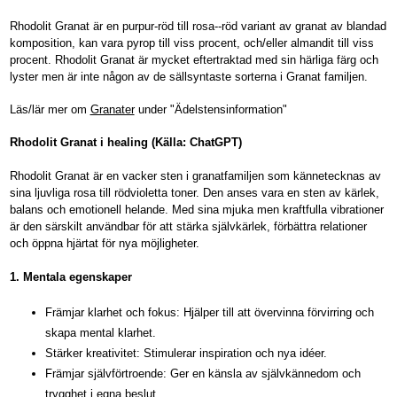
Rhodolit Granat är en purpur-röd till rosa--röd variant av granat av blandad
komposition, kan vara pyrop till viss procent, och/eller almandit till viss
procent. Rhodolit Granat är mycket eftertraktad med sin härliga färg och
lyster men är inte någon av de sällsyntaste sorterna i Granat familjen.
Läs/lär mer om
Granater
under "Ädelstensinformation"
Rhodolit Granat i healing (Källa: ChatGPT)
Rhodolit Granat är en vacker sten i granatfamiljen som kännetecknas av
sina ljuvliga rosa till rödvioletta toner. Den anses vara en sten av kärlek,
balans och emotionell helande. Med sina mjuka men kraftfulla vibrationer
är den särskilt användbar för att stärka självkärlek, förbättra relationer
och öppna hjärtat för nya möjligheter.
1. Mentala egenskaper
Främjar klarhet och fokus: Hjälper till att övervinna förvirring och
skapa mental klarhet.
Stärker kreativitet: Stimulerar inspiration och nya idéer.
Främjar självförtroende: Ger en känsla av självkännedom och
trygghet i egna beslut.