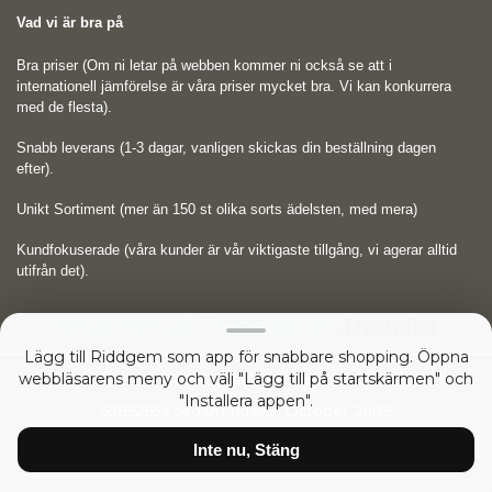
Vad vi är bra på
Bra priser (Om ni letar på webben kommer ni också se att i
internationell jämförelse är våra priser mycket bra. Vi kan konkurrera
med de flesta).
Snabb leverans (1-3 dagar, vanligen skickas din beställning dagen
efter).
Unikt Sortiment (mer än 150 st olika sorts ädelsten, med mera)
Kundfokuserade (våra kunder är vår viktigaste tillgång, vi agerar alltid
utifrån det).
Omdömen på Trustpilot
Trustpilot
Lägg till Riddgem som app för snabbare shopping. Öppna
webbläsarens meny och välj "Lägg till på startskärmen" och
Copyright © 2026
RIDDGEM Diamonds and Gemstones
"Installera appen".
52892654 sedan
Friday 21 October, 2005
Inte nu, Stäng