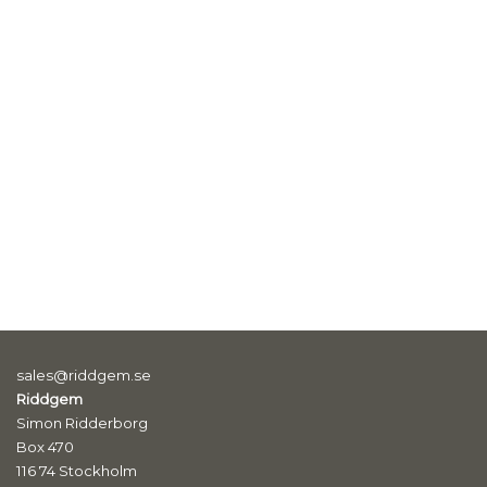
sales@riddgem.se
Riddgem
Simon Ridderborg
Box 470
116 74 Stockholm