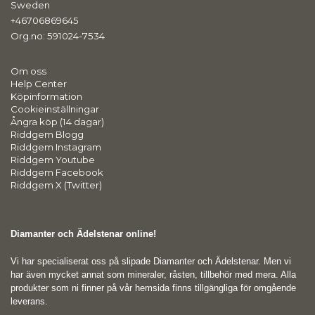
Sweden
+46706869645
Org.no: 591024-7534
Om oss
Help Center
Köpinformation
Cookieinställningar
Ångra köp (14 dagar)
Riddgem Blogg
Riddgem Instagram
Riddgem Youtube
Riddgem Facebook
Riddgem X (Twitter)
Diamanter och Ädelstenar online!
Vi har specialiserat oss på slipade Diamanter och Ädelstenar. Men vi
har även mycket annat som mineraler, råsten, tillbehör med mera. Alla
produkter som ni finner på vår hemsida finns tillgängliga för omgående
leverans.