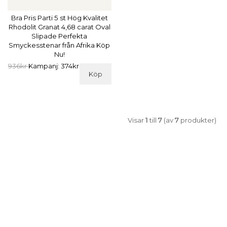
Bra Pris Parti 5 st Hög Kvalitet
Rhodolit Granat 4,68 carat Oval
Slipade Perfekta
Smyckesstenar från Afrika Köp
Nu!
936kr
Kampanj: 374kr
Köp
Visar
1
till
7
(av
7
produkter)