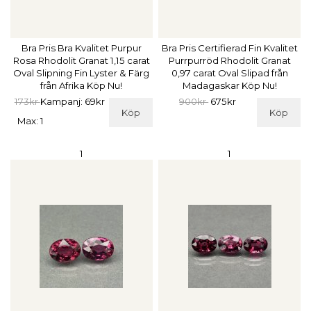
Bra Pris Bra Kvalitet Purpur
Bra Pris Certifierad Fin Kvalitet
Rosa Rhodolit Granat 1,15 carat
Purrpurröd Rhodolit Granat
Oval Slipning Fin Lyster & Färg
0,97 carat Oval Slipad från
från Afrika Köp Nu!
Madagaskar Köp Nu!
173kr
Kampanj: 69kr
900kr
675kr
Köp
Köp
Max: 1
1
1