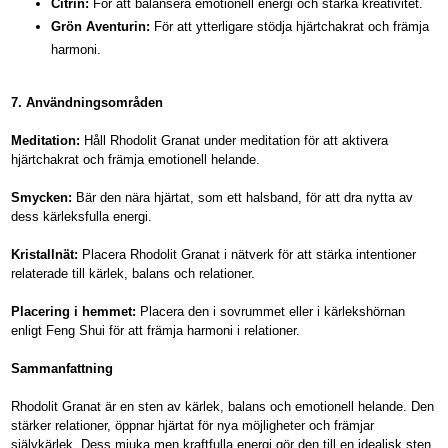
Citrin:
För att balansera emotionell energi och stärka kreativitet.
Grön Aventurin:
För att ytterligare stödja hjärtchakrat och främja
harmoni.
7. Användningsområden
Meditation:
Håll Rhodolit Granat under meditation för att aktivera
hjärtchakrat och främja emotionell helande.
Smycken:
Bär den nära hjärtat, som ett halsband, för att dra nytta av
dess kärleksfulla energi.
Kristallnät:
Placera Rhodolit Granat i nätverk för att stärka intentioner
relaterade till kärlek, balans och relationer.
Placering i hemmet:
Placera den i sovrummet eller i kärlekshörnan
enligt Feng Shui för att främja harmoni i relationer.
Sammanfattning
Rhodolit Granat är en sten av kärlek, balans och emotionell helande. Den
stärker relationer, öppnar hjärtat för nya möjligheter och främjar
självkärlek. Dess mjuka men kraftfulla energi gör den till en idealisk sten