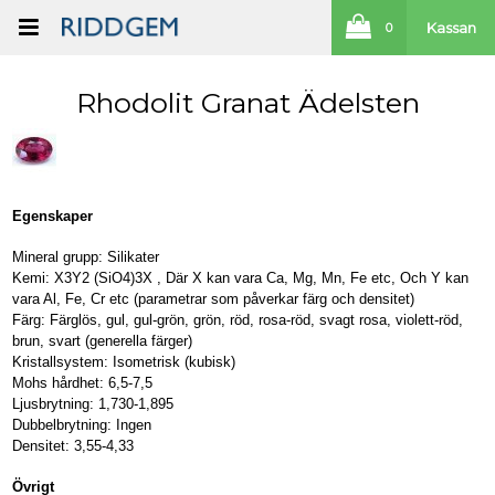
Kassan
0
Rhodolit Granat Ädelsten
Egenskaper
Mineral grupp: Silikater
Kemi: X3Y2 (SiO4)3X , Där X kan vara Ca, Mg, Mn, Fe etc, Och Y kan
vara Al, Fe, Cr etc (parametrar som påverkar färg och densitet)
Färg: Färglös, gul, gul-grön, grön, röd, rosa-röd, svagt rosa, violett-röd,
brun, svart (generella färger)
Kristallsystem: Isometrisk (kubisk)
Mohs hårdhet: 6,5-7,5
Ljusbrytning: 1,730-1,895
Dubbelbrytning: Ingen
Densitet: 3,55-4,33
Övrigt