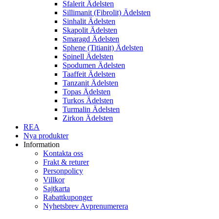
Sfalerit Ädelsten
Sillimanit (Fibrolit) Ädelsten
Sinhalit Ädelsten
Skapolit Ädelsten
Smaragd Ädelsten
Sphene (Titianit) Ädelsten
Spinell Ädelsten
Spodumen Ädelsten
Taaffeit Ädelsten
Tanzanit Ädelsten
Topas Ädelsten
Turkos Ädelsten
Turmalin Ädelsten
Zirkon Ädelsten
REA
Nya produkter
Information
Kontakta oss
Frakt & returer
Personpolicy
Villkor
Sajtkarta
Rabattkuponger
Nyhetsbrev Avprenumerera