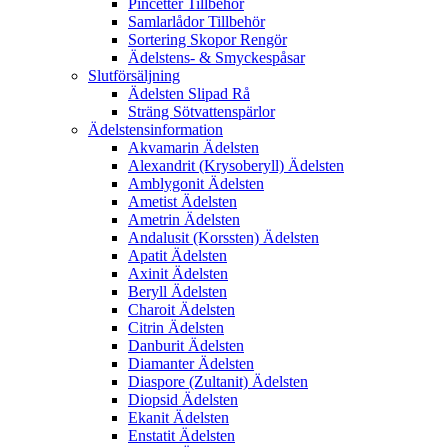
Pincetter Tillbehör
Samlarlådor Tillbehör
Sortering Skopor Rengör
Ädelstens- & Smyckespåsar
Slutförsäljning
Ädelsten Slipad Rå
Sträng Sötvattenspärlor
Ädelstensinformation
Akvamarin Ädelsten
Alexandrit (Krysoberyll) Ädelsten
Amblygonit Ädelsten
Ametist Ädelsten
Ametrin Ädelsten
Andalusit (Korssten) Ädelsten
Apatit Ädelsten
Axinit Ädelsten
Beryll Ädelsten
Charoit Ädelsten
Citrin Ädelsten
Danburit Ädelsten
Diamanter Ädelsten
Diaspore (Zultanit) Ädelsten
Diopsid Ädelsten
Ekanit Ädelsten
Enstatit Ädelsten