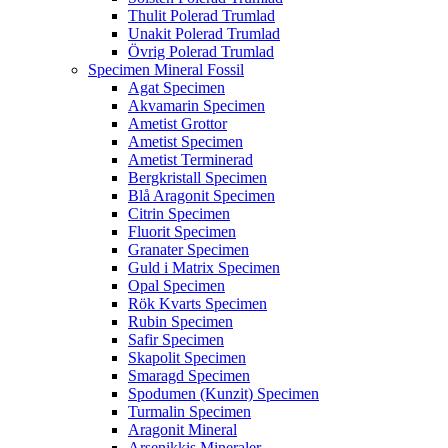
Thulit Polerad Trumlad
Unakit Polerad Trumlad
Övrig Polerad Trumlad
Specimen Mineral Fossil
Agat Specimen
Akvamarin Specimen
Ametist Grottor
Ametist Specimen
Ametist Terminerad
Bergkristall Specimen
Blå Aragonit Specimen
Citrin Specimen
Fluorit Specimen
Granater Specimen
Guld i Matrix Specimen
Opal Specimen
Rök Kvarts Specimen
Rubin Specimen
Safir Specimen
Skapolit Specimen
Smaragd Specimen
Spodumen (Kunzit) Specimen
Turmalin Specimen
Aragonit Mineral
Arsenikkis Mineraler