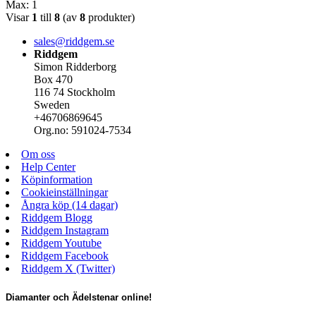
Max: 1
Visar
1
till
8
(av
8
produkter)
sales@riddgem.se
Riddgem
Simon Ridderborg
Box 470
116 74 Stockholm
Sweden
+46706869645
Org.no: 591024-7534
Om oss
Help Center
Köpinformation
Cookieinställningar
Ångra köp (14 dagar)
Riddgem Blogg
Riddgem Instagram
Riddgem Youtube
Riddgem Facebook
Riddgem X (Twitter)
Diamanter och Ädelstenar online!