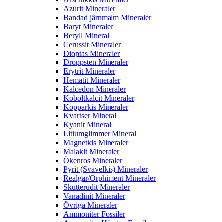
Azurit Mineraler
Bandad järnmalm Mineraler
Baryt Mineraler
Beryll Mineral
Cerussit Mineraler
Dioptas Mineraler
Droppsten Mineraler
Erytrit Mineraler
Hematit Mineraler
Kalcedon Mineraler
Koboltkalcit Mineraler
Kopparkis Mineraler
Kvartser Mineral
Kyanit Mineral
Litiumglimmer Mineral
Magnetkis Mineraler
Malakit Mineraler
Ökenros Mineraler
Pyrit (Svavelkis) Mineraler
Realgar/Orphiment Mineraler
Skutterudit Mineraler
Vanadinit Mineraler
Övriga Mineraler
Ammoniter Fossiler