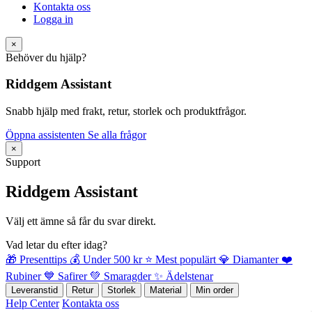
Kontakta oss
Logga in
×
Behöver du hjälp?
Riddgem Assistant
Snabb hjälp med frakt, retur, storlek och produktfrågor.
Öppna assistenten
Se alla frågor
×
Support
Riddgem Assistant
Välj ett ämne så får du svar direkt.
Vad letar du efter idag?
🎁 Presenttips
💰 Under 500 kr
⭐ Mest populärt
💎 Diamanter
❤️
Rubiner
💙 Safirer
💚 Smaragder
✨ Ädelstenar
Leveranstid
Retur
Storlek
Material
Min order
Help Center
Kontakta oss