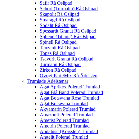
Safir Rå Oslipad
Schörl (Turmalin) Rå Oslipad
Skapolit Rå Oslipad
Smaragd Rå Oslipad
Sodalit Rå Oslipad
Spessartit Granat Rå Oslipad
Sphene (Titianit) Rå Oslipad
Spinell Rå Oslipad
Tanzanit Rå Oslipad
Topas Rå Oslipad
Tsavorit Granat Rå Oslipad
Turmalin Rå Oslipad
Zirkon Rå Oslipad
Övrigt Parti/Mix Rå Ädelsten
Trumlade Ädelstenar
Agat Aprikos Polerad Trumlad
Agat Blå Band Polerad Trumlad
Agat Botswana Rosa Trumlad
Agat Botswana Trumlad
Akvamarin Polerad Trumlad
Amazonit Polerad Trumlad
Ametist Polerad Trumlad
Ametrin Polerad Trumlad
Andalusit (Korssten) Trumlad
Angelit Polerad Trumlad