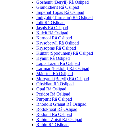
Goshenit (Beryll) Rå Oslipad
Grandidierit Rå Oslipad
Imperial Topas Rå Oslipad
Indigolit (Turmalin) Rå Oslipad
Iolit Rå Oslipad
Jaspis Rå Oslipad
Kalcit Rå Oslipad
Karneol Rå Oslipad
Krysoberyll Rå Oslipad
Krysopras Rå Oslipad
Kunzit (Spodumen) Rå Oslipad
Kyanit Rå Oslipad
Lapis Lazuli Rå Oslipad
Larimar (Pektolit) Rå Oslipad
Månsten Rå Oslipad
Morganit (Beryll) Rå Oslipad
Obsidian Rå Oslipad
Opal Rå Oslipad
Peridot Rå Oslipad
Purpurit Rå Oslipad
Rhodolit Granat Rå Oslipad
Rodokrosit Rå Oslipad
Rodonit Rå Oslipad
Rubin i Zoisit Rå Oslipad
Rubin Rå Oslipad