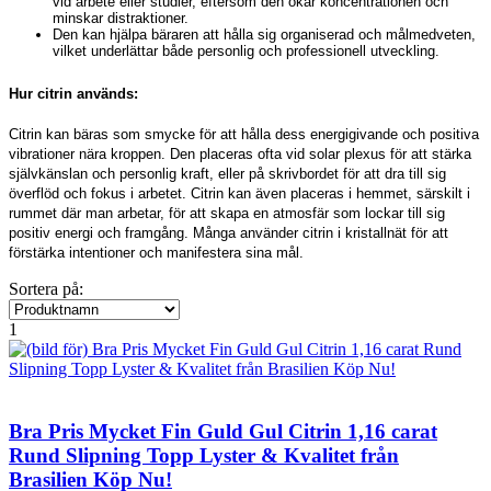
vid arbete eller studier, eftersom den ökar koncentrationen och
minskar distraktioner.
Den kan hjälpa bäraren att hålla sig organiserad och målmedveten,
vilket underlättar både personlig och professionell utveckling.
Hur citrin används:
Citrin kan bäras som smycke för att hålla dess energigivande och positiva
vibrationer nära kroppen. Den placeras ofta vid solar plexus för att stärka
självkänslan och personlig kraft, eller på skrivbordet för att dra till sig
överflöd och fokus i arbetet. Citrin kan även placeras i hemmet, särskilt i
rummet där man arbetar, för att skapa en atmosfär som lockar till sig
positiv energi och framgång. Många använder citrin i kristallnät för att
förstärka intentioner och manifestera sina mål.
Sortera på:
1
Bra Pris Mycket Fin Guld Gul Citrin 1,16 carat
Rund Slipning Topp Lyster & Kvalitet från
Brasilien Köp Nu!