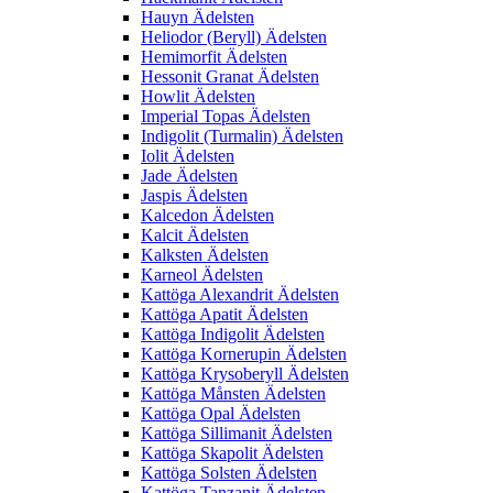
Hauyn Ädelsten
Heliodor (Beryll) Ädelsten
Hemimorfit Ädelsten
Hessonit Granat Ädelsten
Howlit Ädelsten
Imperial Topas Ädelsten
Indigolit (Turmalin) Ädelsten
Iolit Ädelsten
Jade Ädelsten
Jaspis Ädelsten
Kalcedon Ädelsten
Kalcit Ädelsten
Kalksten Ädelsten
Karneol Ädelsten
Kattöga Alexandrit Ädelsten
Kattöga Apatit Ädelsten
Kattöga Indigolit Ädelsten
Kattöga Kornerupin Ädelsten
Kattöga Krysoberyll Ädelsten
Kattöga Månsten Ädelsten
Kattöga Opal Ädelsten
Kattöga Sillimanit Ädelsten
Kattöga Skapolit Ädelsten
Kattöga Solsten Ädelsten
Kattöga Tanzanit Ädelsten