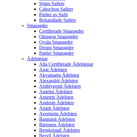
Stjärn Safirer
Cabochon Safirer
Partier av Safir
Behandlade Safirer
Smaragder
Certifierade Smaragder
Oktagon Smaragder
Ovala Smaragder
Dropp Smaragder
Partier Smaragder
Ädelstenar
Alla Certifierade Ädelstenar
Agat Ädelsten
Akvamarin Ädelsten
Alexandrit Ädelsten
Amblygonit Ädelsten
Ametist Ädelsten
Ametrin Ädelsten
Andesin Ädelsten
Apatit Ädelsten
Aventurin Ädelsten
Bastnäsit Ädelsten
Bärnsten Ädelsten
Bergkristall Ädelsten
Beryll Ädelsten