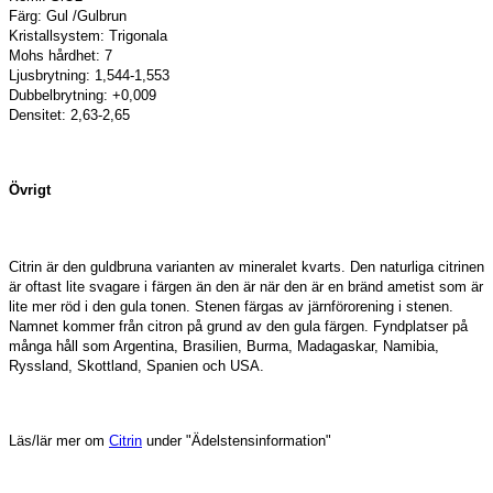
Färg: Gul /Gulbrun
Kristallsystem: Trigonala
Mohs hårdhet: 7
Ljusbrytning: 1,544-1,553
Dubbelbrytning: +0,009
Densitet: 2,63-2,65
Övrigt
Citrin är den guldbruna varianten av mineralet kvarts. Den naturliga citrinen
är oftast lite svagare i färgen än den är när den är en bränd ametist som är
lite mer röd i den gula tonen. Stenen färgas av järnförorening i stenen.
Namnet kommer från citron på grund av den gula färgen. Fyndplatser på
många håll som Argentina, Brasilien, Burma, Madagaskar, Namibia,
Ryssland, Skottland, Spanien och USA.
Läs/lär mer om
Citrin
under "Ädelstensinformation"