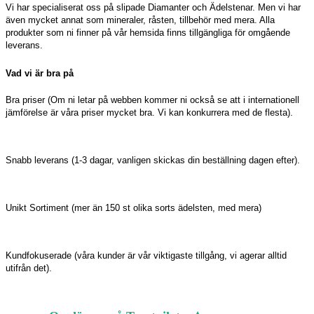
Vi har specialiserat oss på slipade Diamanter och Ädelstenar. Men vi har
även mycket annat som mineraler, råsten, tillbehör med mera. Alla
produkter som ni finner på vår hemsida finns tillgängliga för omgående
leverans.
Vad vi är bra på
Bra priser (Om ni letar på webben kommer ni också se att i internationell
jämförelse är våra priser mycket bra. Vi kan konkurrera med de flesta).
Snabb leverans (1-3 dagar, vanligen skickas din beställning dagen efter).
Unikt Sortiment (mer än 150 st olika sorts ädelsten, med mera)
Kundfokuserade (våra kunder är vår viktigaste tillgång, vi agerar alltid
utifrån det).