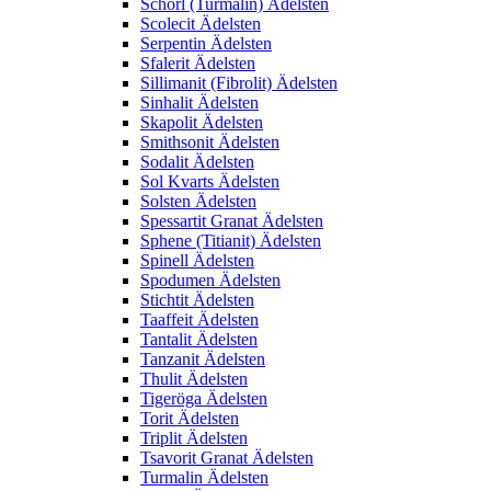
Schörl (Turmalin) Ädelsten
Scolecit Ädelsten
Serpentin Ädelsten
Sfalerit Ädelsten
Sillimanit (Fibrolit) Ädelsten
Sinhalit Ädelsten
Skapolit Ädelsten
Smithsonit Ädelsten
Sodalit Ädelsten
Sol Kvarts Ädelsten
Solsten Ädelsten
Spessartit Granat Ädelsten
Sphene (Titianit) Ädelsten
Spinell Ädelsten
Spodumen Ädelsten
Stichtit Ädelsten
Taaffeit Ädelsten
Tantalit Ädelsten
Tanzanit Ädelsten
Thulit Ädelsten
Tigeröga Ädelsten
Torit Ädelsten
Triplit Ädelsten
Tsavorit Granat Ädelsten
Turmalin Ädelsten