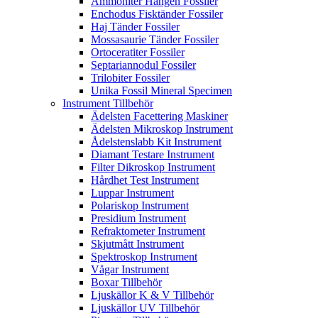
Ammoniter Hängen Fossiler
Enchodus Fisktänder Fossiler
Haj Tänder Fossiler
Mossasaurie Tänder Fossiler
Ortoceratiter Fossiler
Septariannodul Fossiler
Trilobiter Fossiler
Unika Fossil Mineral Specimen
Instrument Tillbehör
Ädelsten Facettering Maskiner
Ädelsten Mikroskop Instrument
Ådelstenslabb Kit Instrument
Diamant Testare Instrument
Filter Dikroskop Instrument
Hårdhet Test Instrument
Luppar Instrument
Polariskop Instrument
Presidium Instrument
Refraktometer Instrument
Skjutmått Instrument
Spektroskop Instrument
Vågar Instrument
Boxar Tillbehör
Ljuskällor K & V Tillbehör
Ljuskällor UV Tillbehör