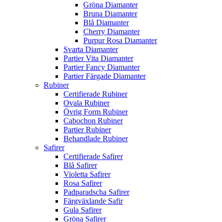
Gröna Diamanter
Bruna Diamanter
Blå Diamanter
Cherry Diamanter
Purpur Rosa Diamanter
Svarta Diamanter
Partier Vita Diamanter
Partier Fancy Diamanter
Partier Färgade Diamanter
Rubiner
Certifierade Rubiner
Ovala Rubiner
Övrig Form Rubiner
Cabochon Rubiner
Partier Rubiner
Behandlade Rubiner
Safirer
Certifierade Safirer
Blå Safirer
Violetta Safirer
Rosa Safirer
Padparadscha Safirer
Färgväxlande Safir
Gula Safirer
Gröna Safirer