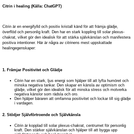
Citrin i healing
(Källa: ChatGPT)
Citrin är en energifylld och positiv kristall känd för att främja glädje,
överflöd och personlig kraft. Den har en stark koppling till solar plexus-
chakrat, vilket gör den idealisk för att stärka självkänslan och manifestera
positiva intentioner. Här är några av citrinens mest uppskattade
healingegenskaper:
1.
Främjar Positivitet och Glädje
Citrin har en stark, ljus energi som hjälper till att lyfta humöret och
minska negativa tankar. Den skapar en känsla av optimism och
glädje, vilket gör den idealisk för att minska stress och motverka
negativa känslor som rädsla och oro.
Den hjälper bäraren att omfamna positivitet och lockar till sig glädje
i vardagen.
2.
Stödjer Självförtroende och Självkänsla
Citrin är kopplad till solar plexus-chakrat, centrumet för personlig
kraft. Den stärker självkänslan och hjälper till att bygga upp