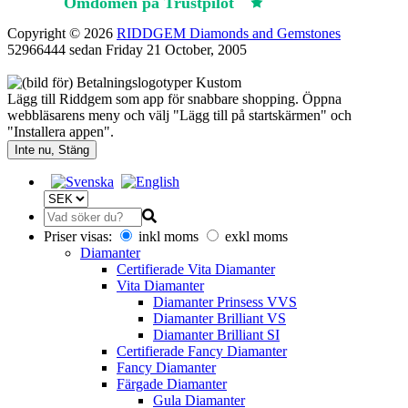
Omdömen på Trustpilot
Trustpilot
Copyright © 2026
RIDDGEM Diamonds and Gemstones
52966444 sedan
Friday 21 October, 2005
Lägg till Riddgem som app för snabbare shopping. Öppna
webbläsarens meny och välj "Lägg till på startskärmen" och
"Installera appen".
Inte nu, Stäng
Priser visas:
inkl moms
exkl moms
Diamanter
Certifierade Vita Diamanter
Vita Diamanter
Diamanter Prinsess VVS
Diamanter Brilliant VS
Diamanter Brilliant SI
Certifierade Fancy Diamanter
Fancy Diamanter
Färgade Diamanter
Gula Diamanter