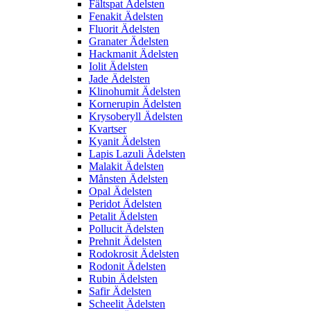
Fältspat Ädelsten
Fenakit Ädelsten
Fluorit Ädelsten
Granater Ädelsten
Hackmanit Ädelsten
Iolit Ädelsten
Jade Ädelsten
Klinohumit Ädelsten
Kornerupin Ädelsten
Krysoberyll Ädelsten
Kvartser
Kyanit Ädelsten
Lapis Lazuli Ädelsten
Malakit Ädelsten
Månsten Ädelsten
Opal Ädelsten
Peridot Ädelsten
Petalit Ädelsten
Pollucit Ädelsten
Prehnit Ädelsten
Rodokrosit Ädelsten
Rodonit Ädelsten
Rubin Ädelsten
Safir Ädelsten
Scheelit Ädelsten