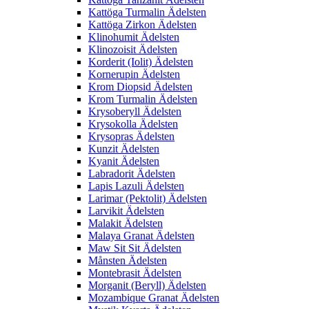
Kattöga Turmalin Ädelsten
Kattöga Zirkon Ädelsten
Klinohumit Ädelsten
Klinozoisit Ädelsten
Korderit (Iolit) Ädelsten
Kornerupin Ädelsten
Krom Diopsid Ädelsten
Krom Turmalin Ädelsten
Krysoberyll Ädelsten
Krysokolla Ädelsten
Krysopras Ädelsten
Kunzit Ädelsten
Kyanit Ädelsten
Labradorit Ädelsten
Lapis Lazuli Ädelsten
Larimar (Pektolit) Ädelsten
Larvikit Ädelsten
Malakit Ädelsten
Malaya Granat Ädelsten
Maw Sit Sit Ädelsten
Månsten Ädelsten
Montebrasit Ädelsten
Morganit (Beryll) Ädelsten
Mozambique Granat Ädelsten