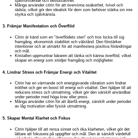
självförtroende och beslutsamhet.
Många använder citrin för att övervinna osäkerhet, tvivel och
rädsla, vilket gör den idealisk för dem som behöver stärka sin inre
styrka och självkänsla.
3.
Främjar Manifestation och Överflöd
Citrin är känd som en "överflödets sten" och tros locka till sig
framgång, ekonomisk stabilitet och välstånd. Den förstärker
intentioner och är utmärkt för att manifestera positiva förändringar
och mål.
Kristallen uppmuntrar bäraren att tänka och känna överflöd, vilket
skapar en energi som stödjer framgång och möjligheter.
4.
Lindrar Stress och Främjar Energi och Vitalitet
Citrin har en värmande och energigivande vibration som lindrar
trötthet och ger en boost till energi och vitalitet. Den hjälper till att
reducera stress och utmattning, vilket gör den särskilt användbar
under perioder med höga krav eller press.
Många använder citrin för att återfå energi, särskilt under perioder
av låg motivation eller fysisk utmattning.
5.
Skapar Mental Klarhet och Fokus
Citrin hjälper till att rensa sinnet och öka klarheten, vilket gör det
lättare att fokusera på uppgifter och mål. Den är särskilt värdefull