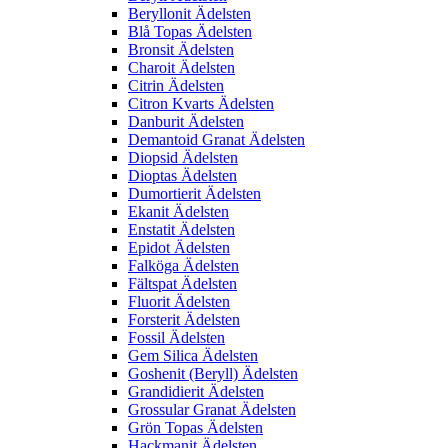
Beryllonit Ädelsten
Blå Topas Ädelsten
Bronsit Ädelsten
Charoit Ädelsten
Citrin Ädelsten
Citron Kvarts Ädelsten
Danburit Ädelsten
Demantoid Granat Ädelsten
Diopsid Ädelsten
Dioptas Ädelsten
Dumortierit Ädelsten
Ekanit Ädelsten
Enstatit Ädelsten
Epidot Ädelsten
Falköga Ädelsten
Fältspat Ädelsten
Fluorit Ädelsten
Forsterit Ädelsten
Fossil Ädelsten
Gem Silica Ädelsten
Goshenit (Beryll) Ädelsten
Grandidierit Ädelsten
Grossular Granat Ädelsten
Grön Topas Ädelsten
Hackmanit Ädelsten