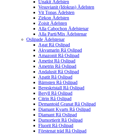
Unakit Ädelsten
Vesuvianit (Idokras) Ädelsten
Vit Topas Ädelsten
Zirkon Ädelsten
Zoisit Ädelsten
Alla Cabochon Ädelstenar
Alla Parti/Mix Ädelstenar
Oslipade Ädelstenar
Agat Rå Oslipad
Akvamarin Rå Oslipad
Amazonit Rå Oslipad
Ametist Rå Oslipad
Ametrin Rå Oslipad
Andalusit Rå Oslipad
Apatit Rå Oslipad
Bärnsten Rå Oslipad
Bergskristall Rå Oslipad
Beryll Rå Oslipad
Citrin Rå Oslipad
Demantoid Granat Rå Oslipad
Diamant Kvarts Rå Oslipad
Diamant Rå Oslipad
Dumortierit Rå Oslipad
Fluorit Rå Oslipad
Förstenat träd Rå Oslipad