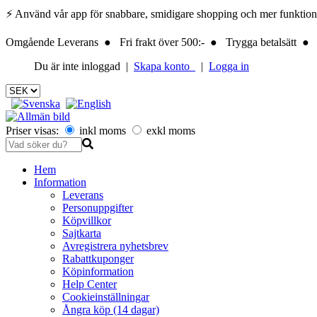
⚡ Använd vår app för snabbare, smidigare shopping och mer funktionalite
Omgående Leverans ● Fri frakt över 500:- ● Trygga betalsätt ● 
Du är inte inloggad |
Skapa konto
|
Logga in
Priser visas:
inkl moms
exkl moms
Hem
Information
Leverans
Personuppgifter
Köpvillkor
Sajtkarta
Avregistrera nyhetsbrev
Rabattkuponger
Köpinformation
Help Center
Cookieinställningar
Ångra köp (14 dagar)