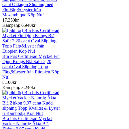
carat Oktagon Slipning med
Fin Färg&Lyster från
Mozambique Köp Nu!
17.350kr
Kampanj: 6.940kr
Bra Pris Certifierad Mycket Fin
Djup Kungs Blå Safir 2,20
carat Oval Slipning Topp
Färg&Lyster från Etiopien Köp
Nu!
8.100kr
Kampanj: 3.240kr
Bra Pris Certifierad Mycket
Vacker Naturlig Äkta Blå
Zirkon 9,97 carat Kudd