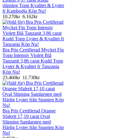
slipning Topp Kvalitet & Lyster
fr Kambodja Köp Nu!
10.270kr
6.162kr
Bra Pris Certifierad Mycket Fin
Topp Intensiv Violett Blå
Tanzanit 3,86 carat Kudd Topp
Lyster & Kvalitet fr Tanzania
Köp Nu!
23.460kr
11.730kr
Bra Pris Certifierad Orange
Sfalerit 17,10 carat Oval
Slipning Samlarsten med
Härlig Lyster från Spanien Köp
Nu!