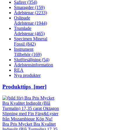
Safirer
(354)
Smaragder
(159)
Ädelstenar
(2233)
Oslipade
Ädelstenar
(1944)
Trumlade
Ädelstenar
(465)
Specimen Mineral
Fossil
(842)
Instrument
Tillbehör
(169)
Slutförsäljning
(54)
Ädelstensinformation
REA
Nya produkter
Produkttips [mer]
Bra Pris Mycket Bra Kvalitet
Indigolit (Blå Turmalin) 17,35