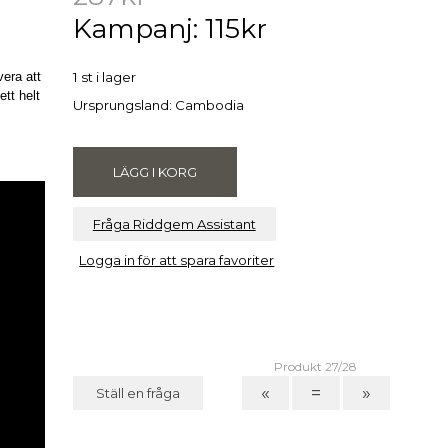
Kampanj: 115kr
.
era att
1 st i lager
ett helt
Ursprungsland: Cambodia
Fråga Riddgem Assistant
Logga in för att spara favoriter
Produkt 27/28
«
=
»
Ställ en fråga