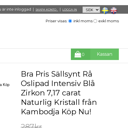
 är inte inloggad |
|
SKAPA KONTO
LOGGA IN
Priser visas:
inkl moms
exkl moms
Kassan
0
Bra Pris Sällsynt Rå
Oslipad Intensiv Blå
ja Köp
Zirkon 7,17 carat
Naturlig Kristall från
Kambodja Köp Nu!
287kr