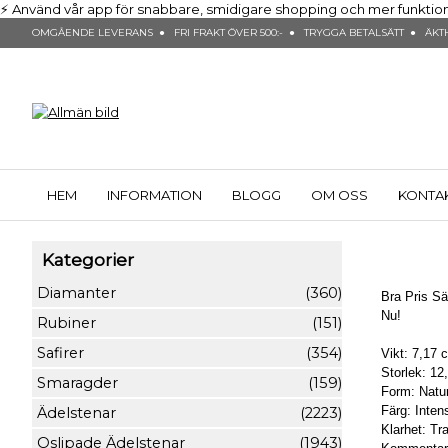
⚡ Använd vår app för snabbare, smidigare shopping och mer funktionalit
OMGÅENDE LEVERANS ● FRI FRAKT ÖVER 500:- ● TRYGGA BETALSÄTT ● ÄKTH
HEM
INFORMATION
BLOGG
OM OSS
KONTA
Kategorier
Diamanter
(360)
Bra Pris Sä
Nu!
Rubiner
(151)
Safirer
(354)
Vikt: 7,17 
Storlek: 1
Smaragder
(159)
Form: Naturl
Färg: Inten
Ädelstenar
(2223)
Klarhet: Tr
Oslipade Ädelstenar
(1943)