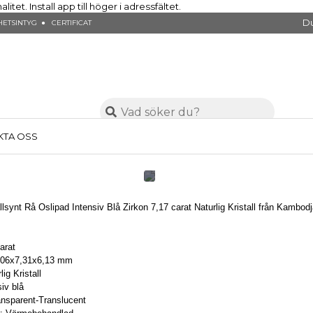
et. Install app till höger i adressfältet.
Du
ETSINTYG ● CERTIFICAT
KTA OSS
llsynt Rå Oslipad Intensiv Blå Zirkon 7,17 carat Naturlig Kristall från Kambod
carat
2,06x7,31x6,13 mm
ig Kristall
siv blå
ansparent-Translucent