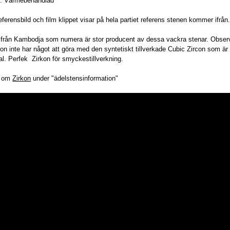
: Värmebehandlad
referensbild och film klippet visar på hela partiet referens stenen kommer ifrån
t från Kambodja som numera är stor producent av dessa vackra stenar. Observ
rkon inte har något att göra med den syntetiskt tillverkade Cubic Zircon som är 
al. Perfek Zirkon för smyckestillverkning.
r om
Zirkon
under "ädelstensinformation"