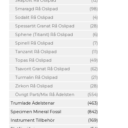
Skapolit Rå Oslipad
(12)
Smaragd Rå Oslipad
(98)
Sodalit Rå Oslipad
(4)
Spessartit Granat Rå Oslipad
(28)
Sphene (Titianit) Rå Oslipad
(6)
Spinell Rå Oslipad
(7)
Tanzanit Rå Oslipad
(11)
Topas Rå Oslipad
(49)
Tsavorit Granat Rå Oslipad
(62)
Turmalin Rå Oslipad
(21)
Zirkon Rå Oslipad
(28)
Övrigt Parti/Mix Rå Ädelsten
(554)
Trumlade Ädelstenar
(463)
Specimen Mineral Fossil
(842)
Instrument Tillbehör
(169)