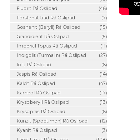
Fluorit Rå Oslipad
(46)
Förstenat träd Rå Oslipad
(7)
Goshenit (Beryll) Rå Oslipad
(15)
Grandidierit Rå Oslipad
(5)
Imperial Topas Rå Oslipad
(11)
Indigolit (Turmalin) Rå Oslipad
(27)
Iolit Rå Oslipad
(6)
Jaspis Rå Oslipad
(14)
Kalcit Rå Oslipad
(47)
Karneol Rå Oslipad
(17)
Krysoberyll Rå Oslipad
(13)
Krysopras Rå Oslipad
(6)
Kunzit (Spodumen) Rå Oslipad
(12)
Kyanit Rå Oslipad
(3)
Lapis Lazuli Rå Oslipad
(108)