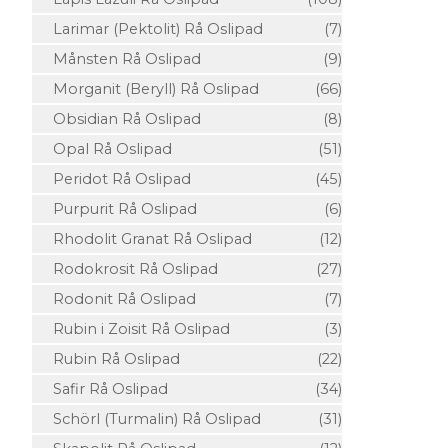
Larimar (Pektolit) Rå Oslipad
(7)
Månsten Rå Oslipad
(9)
Morganit (Beryll) Rå Oslipad
(66)
Obsidian Rå Oslipad
(8)
Opal Rå Oslipad
(51)
Peridot Rå Oslipad
(45)
Purpurit Rå Oslipad
(6)
Rhodolit Granat Rå Oslipad
(12)
Rodokrosit Rå Oslipad
(27)
Rodonit Rå Oslipad
(7)
Rubin i Zoisit Rå Oslipad
(3)
Rubin Rå Oslipad
(22)
Safir Rå Oslipad
(34)
Schörl (Turmalin) Rå Oslipad
(31)