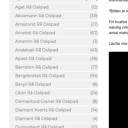
Kommentar
Agat Rå Oslipad
(12)
*Bilden är 
Akvamarin Rå Oslipad
(39)
Fin kvalite
Amazonit Rå Oslipad
(17)
naturlig zi
Ametist Rå Oslipad
(67)
annat matri
Ametrin Rå Oslipad
(3)
Läs/lär me
Andalusit Rå Oslipad
(43)
Apatit Rå Oslipad
(38)
Bärnsten Rå Oslipad
(17)
Bergskristall Rå Oslipad
(94)
Beryll Rå Oslipad
(8)
Citrin Rå Oslipad
(24)
Demantoid Granat Rå Oslipad
(8)
Diamant Kvarts Rå Oslipad
(14)
Diamant Rå Oslipad
(4)
Dumortierit Rå Oslipad
(10)