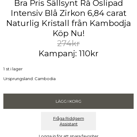
Bra Pris Sällsynt Rå Oslipad
Intensiv Blå Zirkon 6,84 carat
Naturlig Kristall från Kambodja
Köp Nu!
274kr
Kampanj: 110kr
1 st i lager
Ursprungsland: Cambodia
Fråga Riddgem
Assistant
Logga in för att spara favoriter