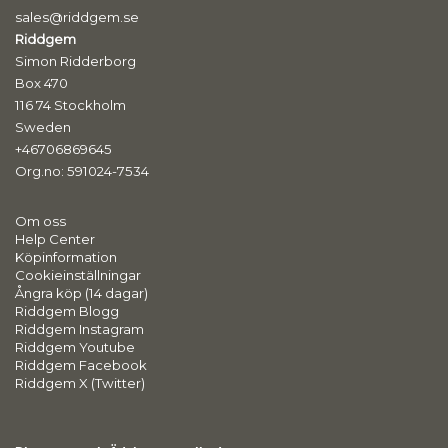
sales@riddgem.se
Riddgem
Simon Ridderborg
Box 470
116 74 Stockholm
Sweden
+46706869645
Org.no: 591024-7534
Om oss
Help Center
Köpinformation
Cookieinställningar
Ångra köp (14 dagar)
Riddgem Blogg
Riddgem Instagram
Riddgem Youtube
Riddgem Facebook
Riddgem X (Twitter)