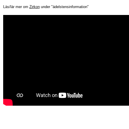
Läs/lär mer om
Zirkon
under "ädelstensinformation"