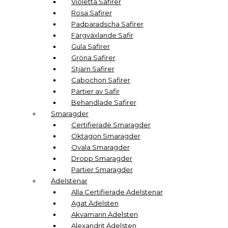
Violetta Safirer
Rosa Safirer
Padparadscha Safirer
Färgväxlande Safir
Gula Safirer
Gröna Safirer
Stjärn Safirer
Cabochon Safirer
Partier av Safir
Behandlade Safirer
Smaragder
Certifierade Smaragder
Oktagon Smaragder
Ovala Smaragder
Dropp Smaragder
Partier Smaragder
Ädelstenar
Alla Certifierade Ädelstenar
Agat Ädelsten
Akvamarin Ädelsten
Alexandrit Ädelsten