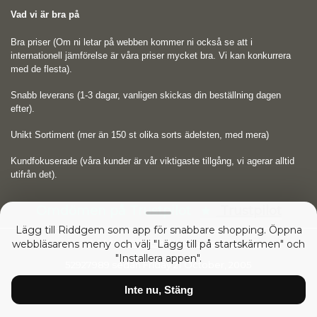
Vad vi är bra på
Bra priser (Om ni letar på webben kommer ni också se att i
internationell jämförelse är våra priser mycket bra. Vi kan konkurrera
med de flesta).
Snabb leverans (1-3 dagar, vanligen skickas din beställning dagen
efter).
Unikt Sortiment (mer än 150 st olika sorts ädelsten, med mera)
Kundfokuserade (våra kunder är vår viktigaste tillgång, vi agerar alltid
utifrån det).
Omdömen på Trustpilot
Trustpilot
Lägg till Riddgem som app för snabbare shopping. Öppna
webbläsarens meny och välj "Lägg till på startskärmen" och
Copyright © 2026
RIDDGEM Diamonds and Gemstones
"Installera appen".
52927989 sedan
Friday 21 October, 2005
Inte nu, Stäng