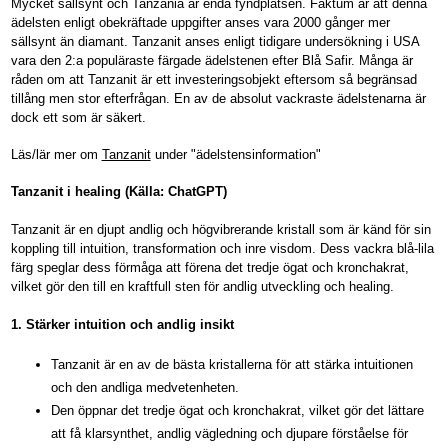
Mycket sällsynt och Tanzania är enda fyndplatsen. Faktum är att denna
ädelsten enligt obekräftade uppgifter anses vara 2000 gånger mer
sällsynt än diamant. Tanzanit anses enligt tidigare undersökning i USA
vara den 2:a populäraste färgade ädelstenen efter Blå Safir.
Många är
råden om att Tanzanit är ett investeringsobjekt eftersom så begränsad
tillång men stor efterfrågan. En av de absolut vackraste ädelstenarna är
dock ett som är säkert.
Läs/lär mer om
Tanzanit
under "ädelstensinformation"
Tanzanit i healing (Källa: ChatGPT)
Tanzanit är en djupt andlig och högvibrerande kristall som är känd för sin
koppling till intuition, transformation och inre visdom. Dess vackra blå-lila
färg speglar dess förmåga att förena det tredje ögat och kronchakrat,
vilket gör den till en kraftfull sten för andlig utveckling och healing.
1. Stärker intuition och andlig insikt
Tanzanit är en av de bästa kristallerna för att stärka intuitionen
och den andliga medvetenheten.
Den öppnar det tredje ögat och kronchakrat, vilket gör det lättare
att få klarsynthet, andlig vägledning och djupare förståelse för