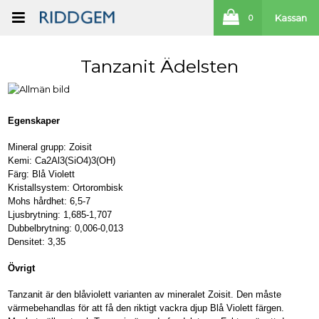
Kassan
0
Tanzanit Ädelsten
Egenskaper
Mineral grupp: Zoisit
Kemi: Ca2Al3(SiO4)3(OH)
Färg: Blå Violett
Kristallsystem: Ortorombisk
Mohs hårdhet: 6,5-7
Ljusbrytning: 1,685-1,707
Dubbelbrytning: 0,006-0,013
Densitet: 3,35
Övrigt
Tanzanit är den blåviolett varianten av mineralet Zoisit. Den måste
värmebehandlas för att få den riktigt vackra djup Blå Violett färgen.