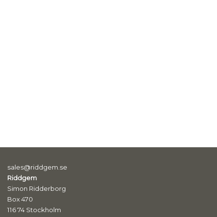
sales@riddgem.se
Riddgem
Simon Ridderborg
Box 470
116 74 Stockholm