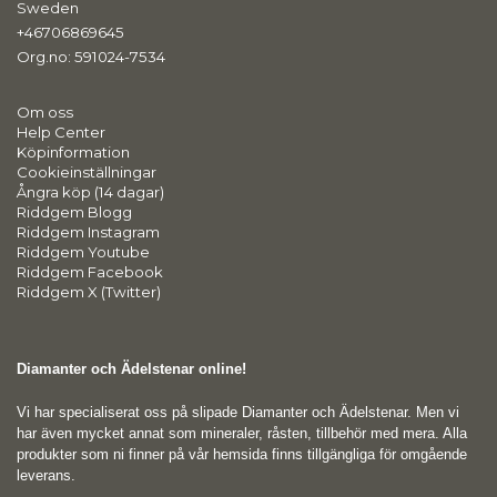
Sweden
+46706869645
Org.no: 591024-7534
Om oss
Help Center
Köpinformation
Cookieinställningar
Ångra köp (14 dagar)
Riddgem Blogg
Riddgem Instagram
Riddgem Youtube
Riddgem Facebook
Riddgem X (Twitter)
Diamanter och Ädelstenar online!
Vi har specialiserat oss på slipade Diamanter och Ädelstenar. Men vi
har även mycket annat som mineraler, råsten, tillbehör med mera. Alla
produkter som ni finner på vår hemsida finns tillgängliga för omgående
leverans.