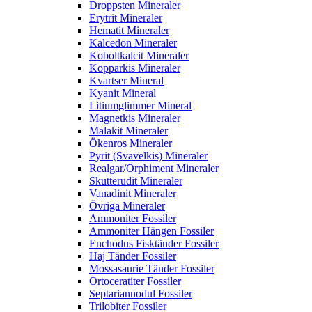
Droppsten Mineraler
Erytrit Mineraler
Hematit Mineraler
Kalcedon Mineraler
Koboltkalcit Mineraler
Kopparkis Mineraler
Kvartser Mineral
Kyanit Mineral
Litiumglimmer Mineral
Magnetkis Mineraler
Malakit Mineraler
Ökenros Mineraler
Pyrit (Svavelkis) Mineraler
Realgar/Orphiment Mineraler
Skutterudit Mineraler
Vanadinit Mineraler
Övriga Mineraler
Ammoniter Fossiler
Ammoniter Hängen Fossiler
Enchodus Fisktänder Fossiler
Haj Tänder Fossiler
Mossasaurie Tänder Fossiler
Ortoceratiter Fossiler
Septariannodul Fossiler
Trilobiter Fossiler