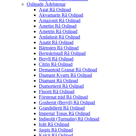
Oslipade Ädelstenar
Agat Rå Oslipad
Akvamarin Rå Oslipad
Amazonit Rå Oslipad
Ametist Rå Oslipad
Ametrin Rå Oslipad
Andalusit Rå Oslipad
Apatit Rå Oslipad
Bärnsten Rå Oslipad
Bergskristall Rå Oslipad
Beryll Rå Oslipad
Citrin Rå Oslipad
Demantoid Granat Rå Oslipad
Diamant Kvarts Rå Oslipad
Diamant Rå Oslipad
Dumortierit Rå Oslipad
Fluorit Rå Oslipad
Förstenat träd Rå Oslipad
Goshenit (Beryll) Rå Oslipad
Grandidierit Rå Oslipad
Imperial Topas Rå Oslipad
Indigolit (Turmalin) Rå Oslipad
Iolit Rå Oslipad
Jaspis Rå Oslipad
Kalcit Rå Oslipad