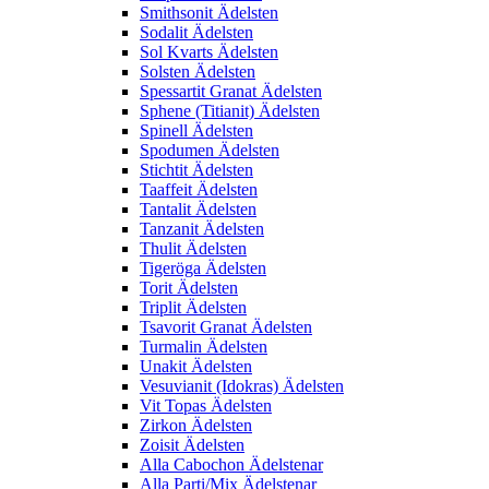
Smithsonit Ädelsten
Sodalit Ädelsten
Sol Kvarts Ädelsten
Solsten Ädelsten
Spessartit Granat Ädelsten
Sphene (Titianit) Ädelsten
Spinell Ädelsten
Spodumen Ädelsten
Stichtit Ädelsten
Taaffeit Ädelsten
Tantalit Ädelsten
Tanzanit Ädelsten
Thulit Ädelsten
Tigeröga Ädelsten
Torit Ädelsten
Triplit Ädelsten
Tsavorit Granat Ädelsten
Turmalin Ädelsten
Unakit Ädelsten
Vesuvianit (Idokras) Ädelsten
Vit Topas Ädelsten
Zirkon Ädelsten
Zoisit Ädelsten
Alla Cabochon Ädelstenar
Alla Parti/Mix Ädelstenar