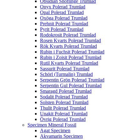
Obsidian Snöflinge Trumlad
Onyx Polerad Trumlad
Opal Polerad Trumlad
Oxöga Polerad Trumlad
Prehnit Polerad Trumlad
Pyrit Polerad Trumlad
Rodokrosit Polerad Trumlad
Rosen Kvarts Polerad Trumlad
Rök Kvarts Polerad Trumlad
Rubin i Fuchsit Polerad Trumlad
Rubin i Zoisit Polerad Trumlad
Rutil Kvarts Polerad Trumlad
Sassurit Polerad Trumlad
Schörl (Turmalin) Trumlad
Serpentin Grön Polerad Trumlad
Serpentin Gul Polerad Trumlad
Smaragd Polerad Trumlad
Sodalit Polerad Trumlad
Solsten Polerad Trumlad
Thulit Polerad Trumlad
Unakit Polerad Trumlad
Övrig Polerad Trumlad
Specimen Mineral Fossil
Agat Specimen
Akvamarin Specimen