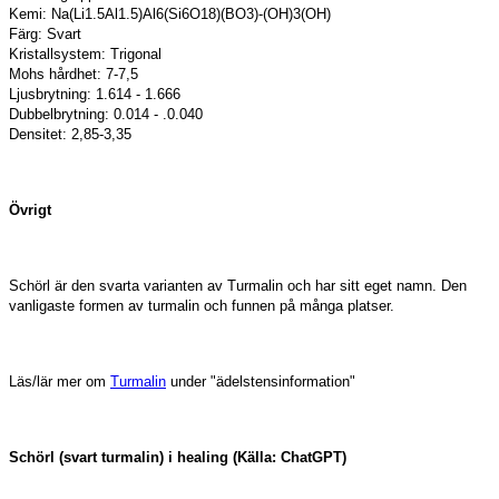
Kemi: Na(Li1.5Al1.5)Al6(Si6O18)(BO3)-(OH)3(OH)
Färg: Svart
Kristallsystem: Trigonal
Mohs hårdhet: 7-7,5
Ljusbrytning: 1.614 - 1.666
Dubbelbrytning: 0.014 - .0.040
Densitet: 2,85-3,35
Övrigt
Schörl är den svarta varianten av Turmalin och har sitt eget namn. Den
vanligaste formen av turmalin och funnen på många platser.
Läs/lär mer om
Turmalin
under "ädelstensinformation"
Schörl (svart turmalin) i healing (Källa: ChatGPT)