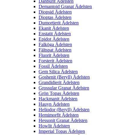
Danburit Ädelsten
Demantoid Granat Ädelsten
Diopsid Ädelsten
Dioptas Ädelsten
Dumortierit Ädelsten
Ekanit Ädelsten
Enstatit Ädelsten
Epidot Ädelsten
Falköga Ädelsten
Fältspat Ädelsten
Fluorit Ädelsten
Forsterit Ädelsten
Fossil Ädelsten
Gem Silica Ädelsten
Goshenit (Beryll) Ädelsten
Grandidierit Ädelsten
Grossular Granat Ädelsten
Grön Topas Ädelsten
Hackmanit Ädelsten
Hauyn Ädelsten
Heliodor (Beryll) Ädelsten
Hemimorfit Ädelsten
Hessonit Granat Ädelsten
Howlit Ädelsten
Imperial Topas Ädelsten