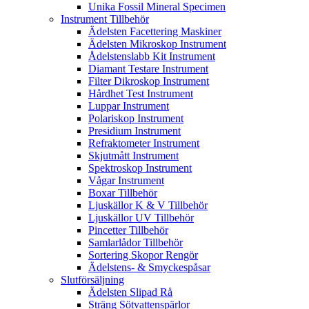
Unika Fossil Mineral Specimen
Instrument Tillbehör
Ädelsten Facettering Maskiner
Ädelsten Mikroskop Instrument
Ådelstenslabb Kit Instrument
Diamant Testare Instrument
Filter Dikroskop Instrument
Hårdhet Test Instrument
Luppar Instrument
Polariskop Instrument
Presidium Instrument
Refraktometer Instrument
Skjutmått Instrument
Spektroskop Instrument
Vågar Instrument
Boxar Tillbehör
Ljuskällor K & V Tillbehör
Ljuskällor UV Tillbehör
Pincetter Tillbehör
Samlarlådor Tillbehör
Sortering Skopor Rengör
Ädelstens- & Smyckespåsar
Slutförsäljning
Ädelsten Slipad Rå
Sträng Sötvattenspärlor