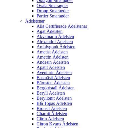
Oktagon Smaragder
Ovala Smaragder
Dropp Smaragder
Partier Smaragder
Ädelstenar
Alla Certifierade Ädelstenar
Agat Ädelsten
Akvamarin Ädelsten
Alexandrit Ädelsten
Amblygonit Ädelsten
Ametist Ädelsten
Ametrin Ädelsten
Andesin Ädelsten
Apatit Ädelsten
Aventurin Ädelsten
Bastnäsit Ädelsten
Bärnsten Ädelsten
Bergkristall Ädelsten
Beryll Ädelsten
Beryllonit Ädelsten
Blå Topas Ädelsten
Bronsit Ädelsten
Charoit Ädelsten
Citrin Ädelsten
Citron Kvarts Ädelsten