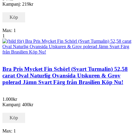
Kampanj: 219kr
Köp
Max: 1
1
Bra Pris Mycket Fin Schörl (Svart Turmalin) 52,58
carat Oval Naturlig Ovansida Utskuren & Grov
polerad Jämn Svart Färg från Brasilien Köp Nu!
1.000kr
Kampanj: 400kr
Köp
Max: 1