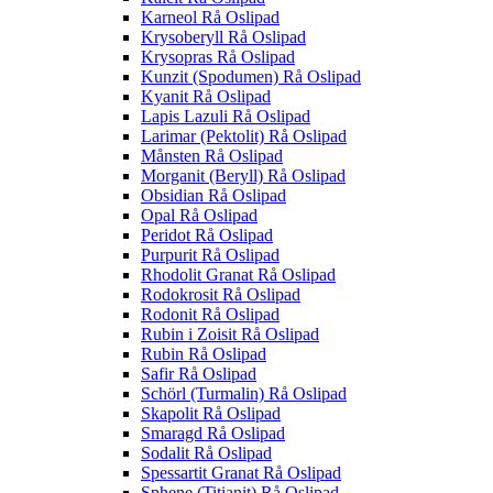
Karneol Rå Oslipad
Krysoberyll Rå Oslipad
Krysopras Rå Oslipad
Kunzit (Spodumen) Rå Oslipad
Kyanit Rå Oslipad
Lapis Lazuli Rå Oslipad
Larimar (Pektolit) Rå Oslipad
Månsten Rå Oslipad
Morganit (Beryll) Rå Oslipad
Obsidian Rå Oslipad
Opal Rå Oslipad
Peridot Rå Oslipad
Purpurit Rå Oslipad
Rhodolit Granat Rå Oslipad
Rodokrosit Rå Oslipad
Rodonit Rå Oslipad
Rubin i Zoisit Rå Oslipad
Rubin Rå Oslipad
Safir Rå Oslipad
Schörl (Turmalin) Rå Oslipad
Skapolit Rå Oslipad
Smaragd Rå Oslipad
Sodalit Rå Oslipad
Spessartit Granat Rå Oslipad
Sphene (Titianit) Rå Oslipad