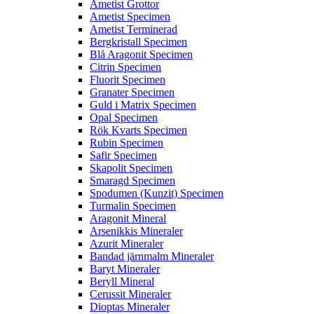
Ametist Grottor
Ametist Specimen
Ametist Terminerad
Bergkristall Specimen
Blå Aragonit Specimen
Citrin Specimen
Fluorit Specimen
Granater Specimen
Guld i Matrix Specimen
Opal Specimen
Rök Kvarts Specimen
Rubin Specimen
Safir Specimen
Skapolit Specimen
Smaragd Specimen
Spodumen (Kunzit) Specimen
Turmalin Specimen
Aragonit Mineral
Arsenikkis Mineraler
Azurit Mineraler
Bandad järnmalm Mineraler
Baryt Mineraler
Beryll Mineral
Cerussit Mineraler
Dioptas Mineraler