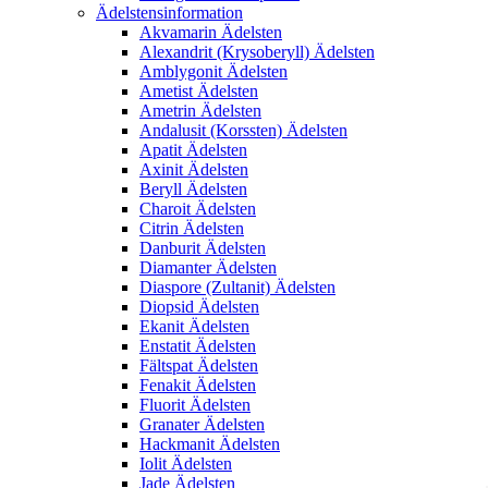
Ädelstensinformation
Akvamarin Ädelsten
Alexandrit (Krysoberyll) Ädelsten
Amblygonit Ädelsten
Ametist Ädelsten
Ametrin Ädelsten
Andalusit (Korssten) Ädelsten
Apatit Ädelsten
Axinit Ädelsten
Beryll Ädelsten
Charoit Ädelsten
Citrin Ädelsten
Danburit Ädelsten
Diamanter Ädelsten
Diaspore (Zultanit) Ädelsten
Diopsid Ädelsten
Ekanit Ädelsten
Enstatit Ädelsten
Fältspat Ädelsten
Fenakit Ädelsten
Fluorit Ädelsten
Granater Ädelsten
Hackmanit Ädelsten
Iolit Ädelsten
Jade Ädelsten