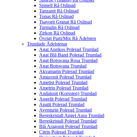
Spinell Rå Oslipad
Tanzanit Rå Oslipad
Topas Rå Oslipad
Tsavorit Granat Rå Oslipad
Turmalin Rå Oslipad
Zirkon Rå Oslipad
Övrigt Parti/Mix Rå Ädelsten
Trumlade Ädelstenar
Agat Aprikos Polerad Trumlad
Agat Blå Band Polerad Trumlad
Agat Botswana Rosa Trumlad
Agat Botswana Trumlad
Akvamarin Polerad Trumlad
Amazonit Polerad Trumlad
Ametist Polerad Trumlad
Ametrin Polerad Trumlad
Andalusit (Korssten) Trumlad
Angelit Polerad Trumlad
Apatit Polerad Trumlad
Aventurin Polerad Trumlad
Bergskristall Angel Aura Trumlad
Bergskristall Polerad Trumlad
Blå Aragonit Polerad Trumlad
Citrin Polerad Trumlad