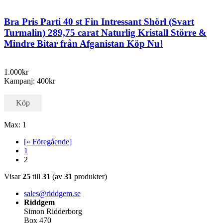
Bra Pris Parti 40 st Fin Intressant Shörl (Svart
Turmalin) 289,75 carat Naturlig Kristall Större &
Mindre Bitar från Afganistan Köp Nu!
1.000kr
Kampanj: 400kr
Köp
Max: 1
[« Föregående]
1
2
Visar
25
till
31
(av
31
produkter)
sales@riddgem.se
Riddgem
Simon Ridderborg
Box 470