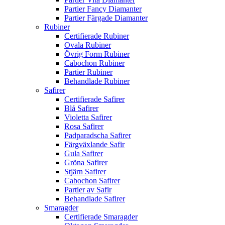
Partier Fancy Diamanter
Partier Färgade Diamanter
Rubiner
Certifierade Rubiner
Ovala Rubiner
Övrig Form Rubiner
Cabochon Rubiner
Partier Rubiner
Behandlade Rubiner
Safirer
Certifierade Safirer
Blå Safirer
Violetta Safirer
Rosa Safirer
Padparadscha Safirer
Färgväxlande Safir
Gula Safirer
Gröna Safirer
Stjärn Safirer
Cabochon Safirer
Partier av Safir
Behandlade Safirer
Smaragder
Certifierade Smaragder