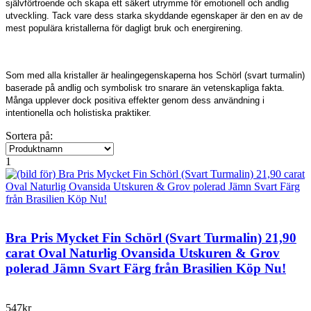
självförtroende och skapa ett säkert utrymme för emotionell och andlig
utveckling. Tack vare dess starka skyddande egenskaper är den en av de
mest populära kristallerna för dagligt bruk och energirening.
Som med alla kristaller är healingegenskaperna hos Schörl (svart turmalin)
baserade på andlig och symbolisk tro snarare än vetenskapliga fakta.
Många upplever dock positiva effekter genom dess användning i
intentionella och holistiska praktiker.
Sortera på:
1
Bra Pris Mycket Fin Schörl (Svart Turmalin) 21,90
carat Oval Naturlig Ovansida Utskuren & Grov
polerad Jämn Svart Färg från Brasilien Köp Nu!
547kr