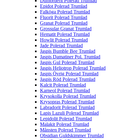
Dumortierit Polerad Trumlad
Epidot Polerad Trumlad
Falköga Polerad Trumlad
Fluorit Polerad Trumlad
Granat Polerad Trumlad
Grossular Granat Trumlad
Hematit Polerad Trumlad
Howlit Polerad Trumlad
Jade Polerad Trumlad
Jaspis Bumble Bee Trumlad
Jaspis Damatiner Pol. Trumlad
Jaspis Gul Polerad Trumlad
Jaspis Heliotrop Polerad Trumlad
Jaspis Övrig Polerad Trumlad
Jaspis Röd Polerad Trumlad
Kalcit Polerad Trumlad
Karneol Polerad Trumlad
Krysokolla Polerad Trumlad
Krysopras Polerad Trumlad
Labradorit Polerad Trumlad
Lapis Lazuli Polerad Trumlad
Lepidolit Polerad Trumlad
Malakit Polerad Trumlad
Månsten Polerad Trumlad
Obsidian Guldskimmer Trumlad