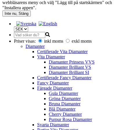
webbläsarens meny och välj "Lägg till på startskärmen" och
"Installera appen".
Inte nu, Stäng
Priser visas:
inkl moms
exkl moms
Diamanter
Certifierade Vita Diamanter
Vita Diamanter
Diamanter Prinsess VVS
Diamanter Brilliant VS
Diamanter Brilliant SI
Certifierade Fancy Diamanter
Fancy Diamanter
Färgade Diamanter
Gula Diamanter
Gröna Diamanter
Bruna Diamanter
Blå Diamanter
Cherry Diamanter
Purpur Rosa Diamanter
Svarta Diamanter
Partier Vita Diamanter