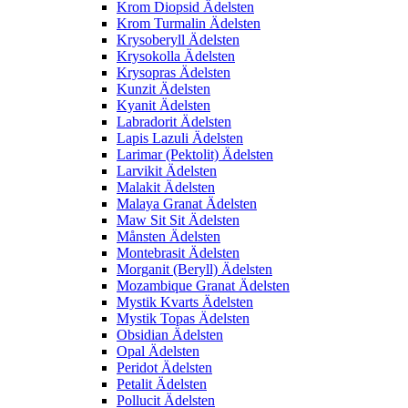
Krom Diopsid Ädelsten
Krom Turmalin Ädelsten
Krysoberyll Ädelsten
Krysokolla Ädelsten
Krysopras Ädelsten
Kunzit Ädelsten
Kyanit Ädelsten
Labradorit Ädelsten
Lapis Lazuli Ädelsten
Larimar (Pektolit) Ädelsten
Larvikit Ädelsten
Malakit Ädelsten
Malaya Granat Ädelsten
Maw Sit Sit Ädelsten
Månsten Ädelsten
Montebrasit Ädelsten
Morganit (Beryll) Ädelsten
Mozambique Granat Ädelsten
Mystik Kvarts Ädelsten
Mystik Topas Ädelsten
Obsidian Ädelsten
Opal Ädelsten
Peridot Ädelsten
Petalit Ädelsten
Pollucit Ädelsten