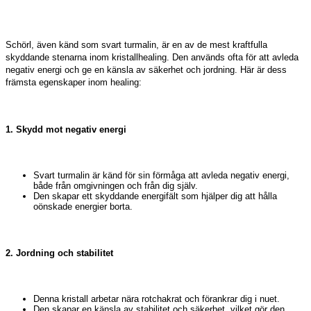
Schörl, även känd som svart turmalin, är en av de mest kraftfulla
skyddande stenarna inom kristallhealing. Den används ofta för att avleda
negativ energi och ge en känsla av säkerhet och jordning. Här är dess
främsta egenskaper inom healing:
1. Skydd mot negativ energi
Svart turmalin är känd för sin förmåga att avleda negativ energi,
både från omgivningen och från dig själv.
Den skapar ett skyddande energifält som hjälper dig att hålla
oönskade energier borta.
2. Jordning och stabilitet
Denna kristall arbetar nära rotchakrat och förankrar dig i nuet.
Den skapar en känsla av stabilitet och säkerhet, vilket gör den