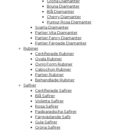
Gröna Diamanter
Bruna Diamanter
Blå Diamanter
Cherry Diamanter
Purpur Rosa Diamanter
Svarta Diamanter
Partier Vita Diamanter
Partier Fancy Diamanter
Partier Färgade Diamanter
Rubiner
Certifierade Rubiner
Ovala Rubiner
Övrig Form Rubiner
Cabochon Rubiner
Partier Rubiner
Behandlade Rubiner
Safirer
Certifierade Safirer
Blå Safirer
Violetta Safirer
Rosa Safirer
Padparadscha Safirer
Färgväxlande Safir
Gula Safirer
Gröna Safirer