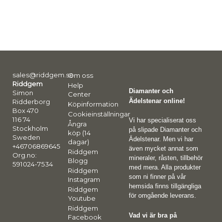
sales@riddgem.se
Om oss
Riddgem
Help
Diamanter och
Simon
Center
Ädelstenar online!
Ridderborg
Köpinformation
Box 470
Cookieinställningar
116 74
Vi har specialiserat oss
Ångra
Stockholm
på slipade Diamanter och
köp (14
Sweden
Ädelstenar. Men vi har
dagar)
+46706869645
även mycket annat som
Riddgem
Org.no:
mineraler, råsten, tillbehör
Blogg
591024-7534
med mera. Alla produkter
Riddgem
som ni finner på vår
Instagram
hemsida finns tillgängliga
Riddgem
för omgående leverans.
Youtube
Riddgem
Vad vi är bra på
Facebook