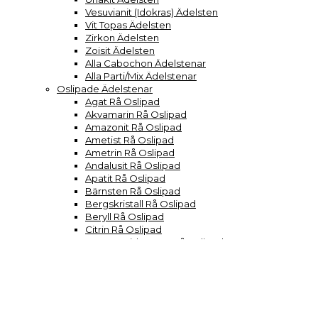
Vesuvianit (Idokras) Ädelsten
Vit Topas Ädelsten
Zirkon Ädelsten
Zoisit Ädelsten
Alla Cabochon Ädelstenar
Alla Parti/Mix Ädelstenar
Oslipade Ädelstenar
Agat Rå Oslipad
Akvamarin Rå Oslipad
Amazonit Rå Oslipad
Ametist Rå Oslipad
Ametrin Rå Oslipad
Andalusit Rå Oslipad
Apatit Rå Oslipad
Bärnsten Rå Oslipad
Bergskristall Rå Oslipad
Beryll Rå Oslipad
Citrin Rå Oslipad
Demantoid Granat Rå Oslipad
Diamant Kvarts Rå Oslipad
Diamant Rå Oslipad
Dumortierit Rå Oslipad
Fluorit Rå Oslipad
Förstenat träd Rå Oslipad