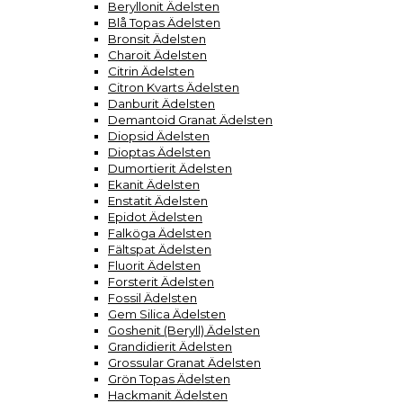
Beryllonit Ädelsten
Blå Topas Ädelsten
Bronsit Ädelsten
Charoit Ädelsten
Citrin Ädelsten
Citron Kvarts Ädelsten
Danburit Ädelsten
Demantoid Granat Ädelsten
Diopsid Ädelsten
Dioptas Ädelsten
Dumortierit Ädelsten
Ekanit Ädelsten
Enstatit Ädelsten
Epidot Ädelsten
Falköga Ädelsten
Fältspat Ädelsten
Fluorit Ädelsten
Forsterit Ädelsten
Fossil Ädelsten
Gem Silica Ädelsten
Goshenit (Beryll) Ädelsten
Grandidierit Ädelsten
Grossular Granat Ädelsten
Grön Topas Ädelsten
Hackmanit Ädelsten