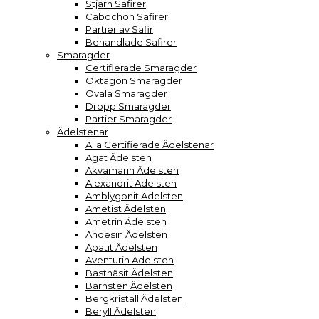
Stjärn Safirer
Cabochon Safirer
Partier av Safir
Behandlade Safirer
Smaragder
Certifierade Smaragder
Oktagon Smaragder
Ovala Smaragder
Dropp Smaragder
Partier Smaragder
Ädelstenar
Alla Certifierade Ädelstenar
Agat Ädelsten
Akvamarin Ädelsten
Alexandrit Ädelsten
Amblygonit Ädelsten
Ametist Ädelsten
Ametrin Ädelsten
Andesin Ädelsten
Apatit Ädelsten
Aventurin Ädelsten
Bastnäsit Ädelsten
Bärnsten Ädelsten
Bergkristall Ädelsten
Beryll Ädelsten