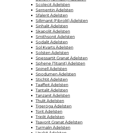
Scolecit Ädelsten
Serpentin Ädelsten
Sfalerit Ädelsten
Sillimanit (Fibrolit) Ädelsten
Sinhalit Ädelsten
Skapolit Ädelsten
Smithsonit Ädelsten
Sodalit Ädelsten
Sol Kvarts Ädelsten
Solsten Ädelsten
Spessartit Granat Ädelsten
Sphene (Titianit) Ädelsten
Spinell Ädelsten
Spodumen Ädelsten
Stichtit Ädelsten
Taaffeit Ädelsten
Tantalit Ädelsten
Tanzanit Ädelsten
Thulit Ädelsten
Tigeröga Ädelsten
Torit Ädelsten
Triplit Ädelsten
Tsavorit Granat Ädelsten
Turmalin Ädelsten
Unakit Ädelsten