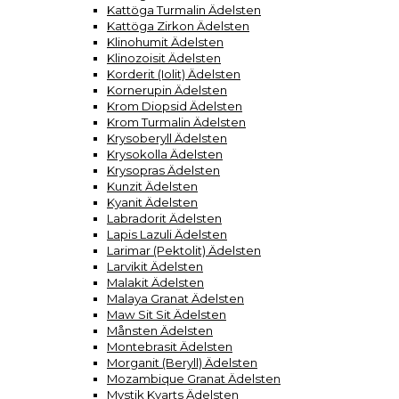
Kattöga Turmalin Ädelsten
Kattöga Zirkon Ädelsten
Klinohumit Ädelsten
Klinozoisit Ädelsten
Korderit (Iolit) Ädelsten
Kornerupin Ädelsten
Krom Diopsid Ädelsten
Krom Turmalin Ädelsten
Krysoberyll Ädelsten
Krysokolla Ädelsten
Krysopras Ädelsten
Kunzit Ädelsten
Kyanit Ädelsten
Labradorit Ädelsten
Lapis Lazuli Ädelsten
Larimar (Pektolit) Ädelsten
Larvikit Ädelsten
Malakit Ädelsten
Malaya Granat Ädelsten
Maw Sit Sit Ädelsten
Månsten Ädelsten
Montebrasit Ädelsten
Morganit (Beryll) Ädelsten
Mozambique Granat Ädelsten
Mystik Kvarts Ädelsten