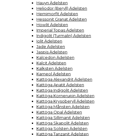
Hauyn Ädelsten
Heliodor (Beryll) Ädelsten
Hemimorfit Ädelsten
Hessonit Granat Ädelsten
Howlit Ädelsten
Imperial Topas Ädelsten
Indigolit (Turmalin) Ädelsten
Iolit Ädelsten
Jade Ädelsten
Jaspis Ädelsten
Kalcedon Ädelsten
Kalcit Ädelsten
Kalksten Ädelsten
Karneol Ädelsten
Kattöga Alexandrit Ädelsten
Kattöga Apatit Ädelsten
Kattöga Indigolit Ädelsten
Kattöga Kornerupin Ädelsten
Kattöga Krysoberyll Ädelsten
Kattöga Månsten Ädelsten
Kattöga Opal Ädelsten
Kattöga Sillimanit Ädelsten
Kattöga Skapolit Ädelsten
Kattöga Solsten Ädelsten
Kattöga Tanzanit Ädelsten