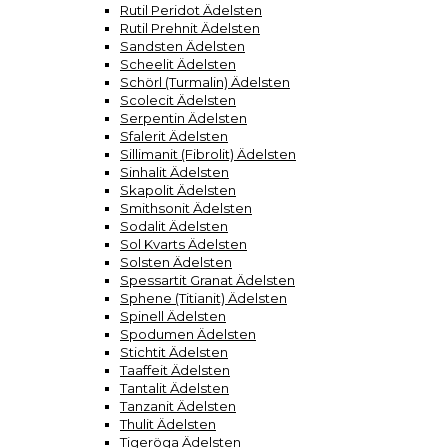
Rutil Peridot Ädelsten
Rutil Prehnit Ädelsten
Sandsten Ädelsten
Scheelit Ädelsten
Schörl (Turmalin) Ädelsten
Scolecit Ädelsten
Serpentin Ädelsten
Sfalerit Ädelsten
Sillimanit (Fibrolit) Ädelsten
Sinhalit Ädelsten
Skapolit Ädelsten
Smithsonit Ädelsten
Sodalit Ädelsten
Sol Kvarts Ädelsten
Solsten Ädelsten
Spessartit Granat Ädelsten
Sphene (Titianit) Ädelsten
Spinell Ädelsten
Spodumen Ädelsten
Stichtit Ädelsten
Taaffeit Ädelsten
Tantalit Ädelsten
Tanzanit Ädelsten
Thulit Ädelsten
Tigeröga Ädelsten