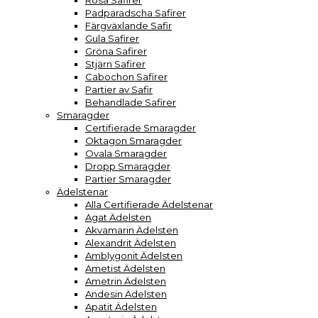
Rosa Safirer
Padparadscha Safirer
Färgväxlande Safir
Gula Safirer
Gröna Safirer
Stjärn Safirer
Cabochon Safirer
Partier av Safir
Behandlade Safirer
Smaragder
Certifierade Smaragder
Oktagon Smaragder
Ovala Smaragder
Dropp Smaragder
Partier Smaragder
Ädelstenar
Alla Certifierade Ädelstenar
Agat Ädelsten
Akvamarin Ädelsten
Alexandrit Ädelsten
Amblygonit Ädelsten
Ametist Ädelsten
Ametrin Ädelsten
Andesin Ädelsten
Apatit Ädelsten