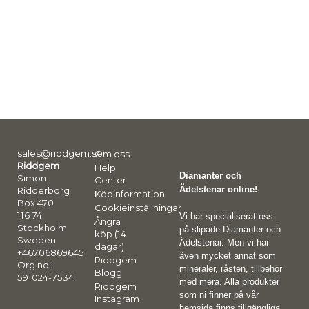
sales@riddgem.se
Om oss
Riddgem
Help
Diamanter och
Simon
Center
Ädelstenar online!
Ridderborg
Köpinformation
Box 470
Cookieinställningar
116 74
Vi har specialiserat oss
Ångra
Stockholm
på slipade Diamanter och
köp (14
Sweden
Ädelstenar. Men vi har
dagar)
+46706869645
även mycket annat som
Riddgem
Org.no:
mineraler, råsten, tillbehör
Blogg
591024-7534
med mera. Alla produkter
Riddgem
som ni finner på vår
Instagram
hemsida finns tillgängliga