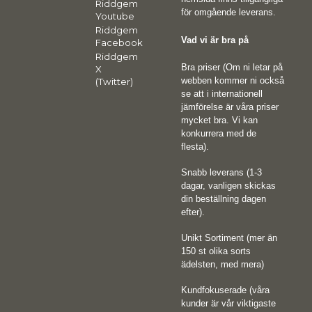
Riddgem
för omgående leverans.
Youtube
Riddgem
Vad vi är bra på
Facebook
Riddgem
Bra priser (Om ni letar på
X
webben kommer ni också
(Twitter)
se att i internationell
jämförelse är våra priser
mycket bra. Vi kan
konkurrera med de
flesta).
Snabb leverans (1-3
dagar, vanligen skickas
din beställning dagen
efter).
Unikt Sortiment (mer än
150 st olika sorts
ädelsten, med mera)
Kundfokuserade (våra
kunder är vår viktigaste