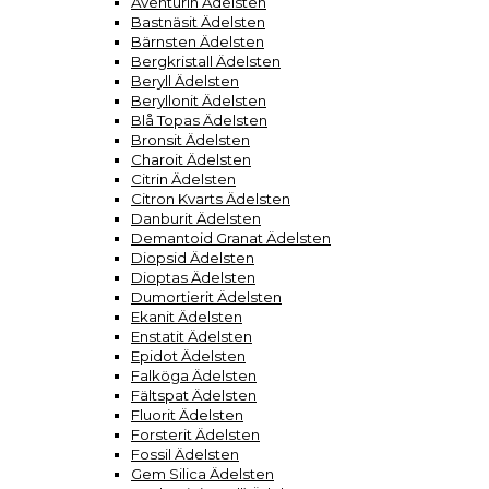
Aventurin Ädelsten
Bastnäsit Ädelsten
Bärnsten Ädelsten
Bergkristall Ädelsten
Beryll Ädelsten
Beryllonit Ädelsten
Blå Topas Ädelsten
Bronsit Ädelsten
Charoit Ädelsten
Citrin Ädelsten
Citron Kvarts Ädelsten
Danburit Ädelsten
Demantoid Granat Ädelsten
Diopsid Ädelsten
Dioptas Ädelsten
Dumortierit Ädelsten
Ekanit Ädelsten
Enstatit Ädelsten
Epidot Ädelsten
Falköga Ädelsten
Fältspat Ädelsten
Fluorit Ädelsten
Forsterit Ädelsten
Fossil Ädelsten
Gem Silica Ädelsten