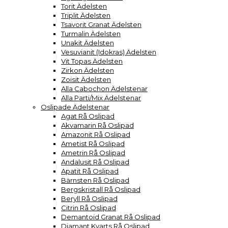
Torit Ädelsten
Triplit Ädelsten
Tsavorit Granat Ädelsten
Turmalin Ädelsten
Unakit Ädelsten
Vesuvianit (Idokras) Ädelsten
Vit Topas Ädelsten
Zirkon Ädelsten
Zoisit Ädelsten
Alla Cabochon Ädelstenar
Alla Parti/Mix Ädelstenar
Oslipade Ädelstenar
Agat Rå Oslipad
Akvamarin Rå Oslipad
Amazonit Rå Oslipad
Ametist Rå Oslipad
Ametrin Rå Oslipad
Andalusit Rå Oslipad
Apatit Rå Oslipad
Bärnsten Rå Oslipad
Bergskristall Rå Oslipad
Beryll Rå Oslipad
Citrin Rå Oslipad
Demantoid Granat Rå Oslipad
Diamant Kvarts Rå Oslipad