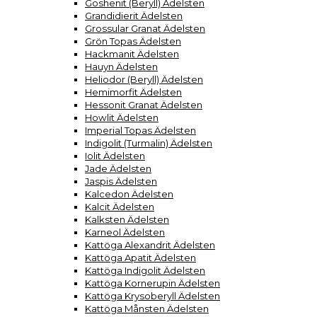
Goshenit (Beryll) Ädelsten
Grandidierit Ädelsten
Grossular Granat Ädelsten
Grön Topas Ädelsten
Hackmanit Ädelsten
Hauyn Ädelsten
Heliodor (Beryll) Ädelsten
Hemimorfit Ädelsten
Hessonit Granat Ädelsten
Howlit Ädelsten
Imperial Topas Ädelsten
Indigolit (Turmalin) Ädelsten
Iolit Ädelsten
Jade Ädelsten
Jaspis Ädelsten
Kalcedon Ädelsten
Kalcit Ädelsten
Kalksten Ädelsten
Karneol Ädelsten
Kattöga Alexandrit Ädelsten
Kattöga Apatit Ädelsten
Kattöga Indigolit Ädelsten
Kattöga Kornerupin Ädelsten
Kattöga Krysoberyll Ädelsten
Kattöga Månsten Ädelsten