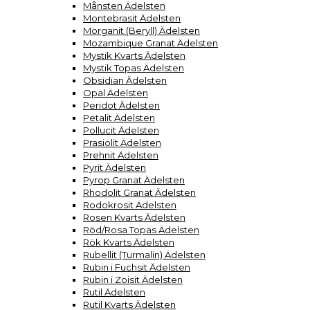
Månsten Ädelsten
Montebrasit Ädelsten
Morganit (Beryll) Ädelsten
Mozambique Granat Ädelsten
Mystik Kvarts Ädelsten
Mystik Topas Ädelsten
Obsidian Ädelsten
Opal Ädelsten
Peridot Ädelsten
Petalit Ädelsten
Pollucit Ädelsten
Prasiolit Ädelsten
Prehnit Ädelsten
Pyrit Ädelsten
Pyrop Granat Ädelsten
Rhodolit Granat Ädelsten
Rodokrosit Ädelsten
Rosen Kvarts Ädelsten
Röd/Rosa Topas Ädelsten
Rök Kvarts Ädelsten
Rubellit (Turmalin) Ädelsten
Rubin i Fuchsit Ädelsten
Rubin i Zoisit Ädelsten
Rutil Ädelsten
Rutil Kvarts Ädelsten