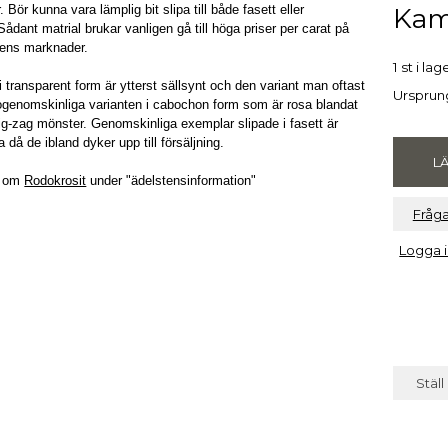
Kam
. Bör kunna vara lämplig bit slipa till både fasett eller
ådant matrial brukar vanligen gå till höga priser per carat på
tens marknader.
1 st i lag
i transparent form är ytterst sällsynt och den variant man oftast
Ursprung
ogenomskinliga varianten i cabochon form som är rosa blandat
zig-zag mönster. Genomskinliga exemplar slipade i fasett är
 då de ibland dyker upp till försäljning.
r om
Rodokrosit
under "ädelstensinformation"
Fråg
Logga i
Ställ