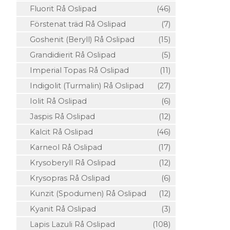
Fluorit Rå Oslipad
(46)
Förstenat träd Rå Oslipad
(7)
Goshenit (Beryll) Rå Oslipad
(15)
Grandidierit Rå Oslipad
(5)
Imperial Topas Rå Oslipad
(11)
Indigolit (Turmalin) Rå Oslipad
(27)
Iolit Rå Oslipad
(6)
Jaspis Rå Oslipad
(12)
Kalcit Rå Oslipad
(46)
Karneol Rå Oslipad
(17)
Krysoberyll Rå Oslipad
(12)
Krysopras Rå Oslipad
(6)
Kunzit (Spodumen) Rå Oslipad
(12)
Kyanit Rå Oslipad
(3)
Lapis Lazuli Rå Oslipad
(108)