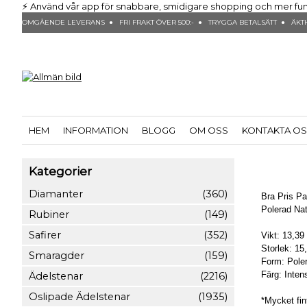
⚡ Använd vår app för snabbare, smidigare shopping och mer funktio
OMGÅENDE LEVERANS ● FRI FRAKT ÖVER 500:- ● TRYGGA BETALSÄTT ● ÄKTH
HEM
INFORMATION
BLOGG
OM OSS
KONTAKTA O
Kategorier
Diamanter
(360)
Bra Pris Pa
Polerad Nat
Rubiner
(149)
Safirer
(352)
Vikt: 13,39
Storlek: 1
Smaragder
(159)
Form: Poler
Färg: Inten
Ädelstenar
(2216)
Oslipade Ädelstenar
(1935)
*Mycket fint