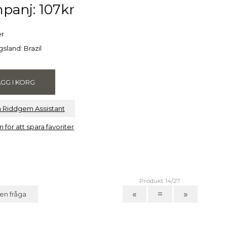
panj: 107kr
er
sland: Brazil
a Riddgem Assistant
n för att spara favoriter
Produkt 14/27
«
=
»
 en fråga