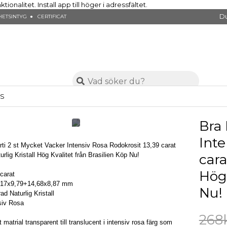
nalitet. Install app till höger i adressfältet.
Du
ETSINTYG ● CERTIFICAT
SS
Bra 
Inte
rti 2 st Mycket Vacker Intensiv Rosa Rodokrosit 13,39 carat
cara
urlig Kristall Hög Kvalitet från Brasilien Köp Nu!
Hög 
 carat
5,17x9,79+14,68x8,87 mm
Nu!
ad Naturlig Kristall
siv Rosa
268
 matrial transparent till translucent i intensiv rosa färg som