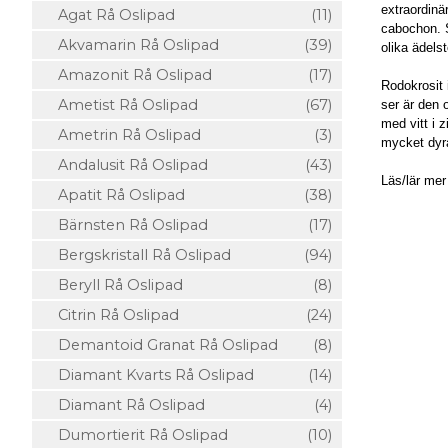
extraordinär
Agat Rå Oslipad
(11)
cabochon. S
Akvamarin Rå Oslipad
(39)
olika ädels
Amazonit Rå Oslipad
(17)
Rodokrosit 
Ametist Rå Oslipad
(67)
ser är den 
med vitt i 
Ametrin Rå Oslipad
(3)
mycket dyra
Andalusit Rå Oslipad
(43)
Läs/lär me
Apatit Rå Oslipad
(38)
Bärnsten Rå Oslipad
(17)
Bergskristall Rå Oslipad
(94)
Beryll Rå Oslipad
(8)
Citrin Rå Oslipad
(24)
Demantoid Granat Rå Oslipad
(8)
Diamant Kvarts Rå Oslipad
(14)
Diamant Rå Oslipad
(4)
Dumortierit Rå Oslipad
(10)