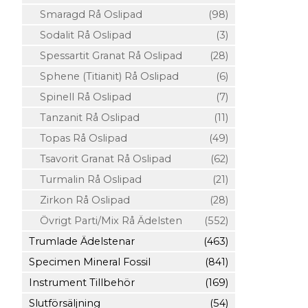
Smaragd Rå Oslipad
(98)
Sodalit Rå Oslipad
(3)
Spessartit Granat Rå Oslipad
(28)
Sphene (Titianit) Rå Oslipad
(6)
Spinell Rå Oslipad
(7)
Tanzanit Rå Oslipad
(11)
Topas Rå Oslipad
(49)
Tsavorit Granat Rå Oslipad
(62)
Turmalin Rå Oslipad
(21)
Zirkon Rå Oslipad
(28)
Övrigt Parti/Mix Rå Ädelsten
(552)
Trumlade Ädelstenar
(463)
Specimen Mineral Fossil
(841)
Instrument Tillbehör
(169)
Slutförsäljning
(54)