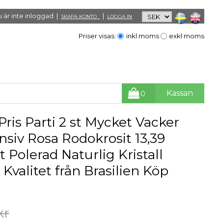
 är inte inloggad |
|
SKAPA KONTO
LOGGA IN
Priser visas:
inkl moms
exkl moms
Kassan
0
Pris Parti 2 st Mycket Vacker
nsiv Rosa Rodokrosit 13,39
t Polerad Naturlig Kristall
Kvalitet från Brasilien Köp
kr