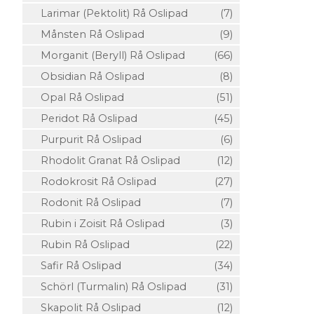
Larimar (Pektolit) Rå Oslipad
(7)
Månsten Rå Oslipad
(9)
Morganit (Beryll) Rå Oslipad
(66)
Obsidian Rå Oslipad
(8)
Opal Rå Oslipad
(51)
Peridot Rå Oslipad
(45)
Purpurit Rå Oslipad
(6)
Rhodolit Granat Rå Oslipad
(12)
Rodokrosit Rå Oslipad
(27)
Rodonit Rå Oslipad
(7)
Rubin i Zoisit Rå Oslipad
(3)
Rubin Rå Oslipad
(22)
Safir Rå Oslipad
(34)
Schörl (Turmalin) Rå Oslipad
(31)
Skapolit Rå Oslipad
(12)