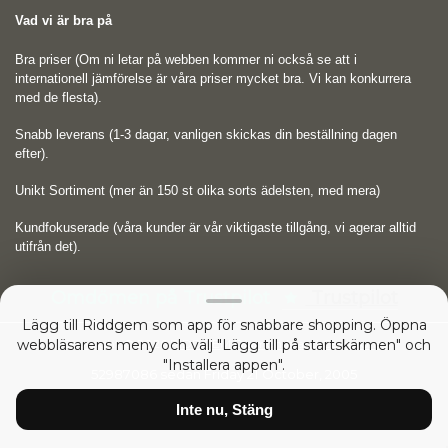
Vad vi är bra på
Bra priser (Om ni letar på webben kommer ni också se att i
internationell jämförelse är våra priser mycket bra. Vi kan konkurrera
med de flesta).
Snabb leverans (1-3 dagar, vanligen skickas din beställning dagen
efter).
Unikt Sortiment (mer än 150 st olika sorts ädelsten, med mera)
Kundfokuserade (våra kunder är vår viktigaste tillgång, vi agerar alltid
utifrån det).
Omdömen på Trustpilot
Trustpilot
Lägg till Riddgem som app för snabbare shopping. Öppna
webbläsarens meny och välj "Lägg till på startskärmen" och
Copyright © 2026
RIDDGEM Diamonds and Gemstones
"Installera appen".
52987086 sedan
Friday 21 October, 2005
Inte nu, Stäng