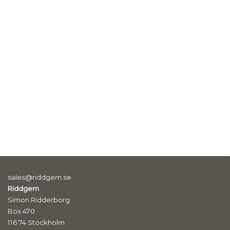
sales@riddgem.se
Riddgem
Simon Ridderborg
Box 470
116 74 Stockholm