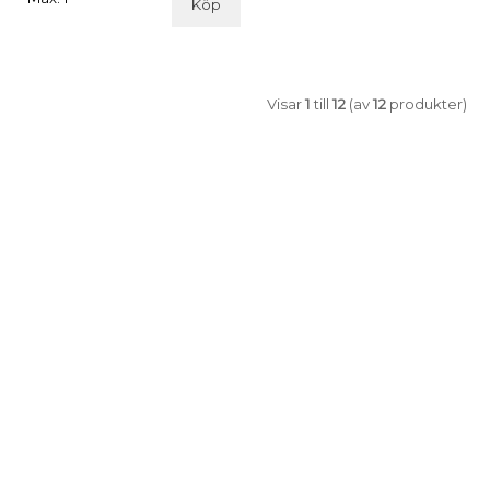
Köp
Visar
1
till
12
(av
12
produkter)