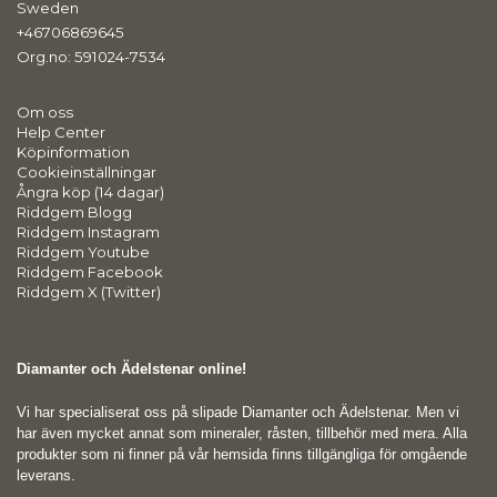
Sweden
+46706869645
Org.no: 591024-7534
Om oss
Help Center
Köpinformation
Cookieinställningar
Ångra köp (14 dagar)
Riddgem Blogg
Riddgem Instagram
Riddgem Youtube
Riddgem Facebook
Riddgem X (Twitter)
Diamanter och Ädelstenar online!
Vi har specialiserat oss på slipade Diamanter och Ädelstenar. Men vi
har även mycket annat som mineraler, råsten, tillbehör med mera. Alla
produkter som ni finner på vår hemsida finns tillgängliga för omgående
leverans.