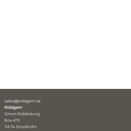
sales@riddgem.se
Riddgem
Simon Ridderborg
Box 470
116 74 Stockholm