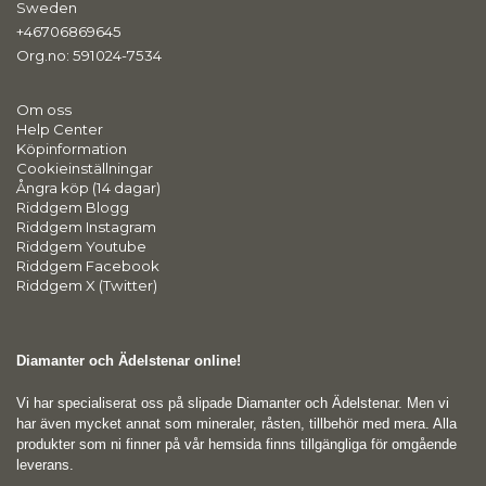
Sweden
+46706869645
Org.no: 591024-7534
Om oss
Help Center
Köpinformation
Cookieinställningar
Ångra köp (14 dagar)
Riddgem Blogg
Riddgem Instagram
Riddgem Youtube
Riddgem Facebook
Riddgem X (Twitter)
Diamanter och Ädelstenar online!
Vi har specialiserat oss på slipade Diamanter och Ädelstenar. Men vi
har även mycket annat som mineraler, råsten, tillbehör med mera. Alla
produkter som ni finner på vår hemsida finns tillgängliga för omgående
leverans.