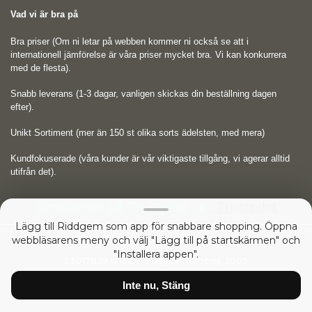
Vad vi är bra på
Bra priser (Om ni letar på webben kommer ni också se att i
internationell jämförelse är våra priser mycket bra. Vi kan konkurrera
med de flesta).
Snabb leverans (1-3 dagar, vanligen skickas din beställning dagen
efter).
Unikt Sortiment (mer än 150 st olika sorts ädelsten, med mera)
Kundfokuserade (våra kunder är vår viktigaste tillgång, vi agerar alltid
utifrån det).
Omdömen på Trustpilot
Trustpilot
Lägg till Riddgem som app för snabbare shopping. Öppna
webbläsarens meny och välj "Lägg till på startskärmen" och
Copyright © 2026
RIDDGEM Diamonds and Gemstones
"Installera appen".
53017839 sedan
Friday 21 October, 2005
Inte nu, Stäng