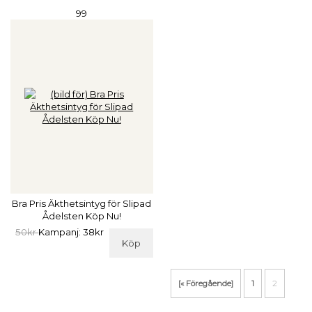
99
Bra Pris Äkthetsintyg för Slipad
Ådelsten Köp Nu!
50kr
Kampanj: 38kr
Köp
[« Föregående]
1
2