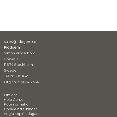
sales@riddgem.se
Riddgem
Simon Ridderborg
Box 470
116 74 Stockholm
Sweden
+46706869645
Org.no: 591024-7534
Om oss
Help Center
Köpinformation
Cookieinställningar
Ångra köp (14 dagar)