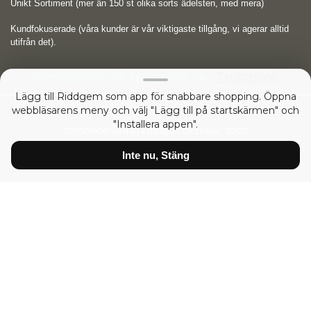
Unikt Sortiment (mer än 150 st olika sorts ädelsten, med mera)
Kundfokuserade (våra kunder är vår viktigaste tillgång, vi agerar alltid
utifrån det).
Omdömen på Trustpilot
Trustpilot
Lägg till Riddgem som app för snabbare shopping. Öppna
webbläsarens meny och välj "Lägg till på startskärmen" och
Copyright © 2026
RIDDGEM Diamonds and Gemstones
"Installera appen".
52950608 sedan
Friday 21 October, 2005
Inte nu, Stäng
Priser visas:
inkl moms
exkl moms
Diamanter
Certifierade Vita Diamanter