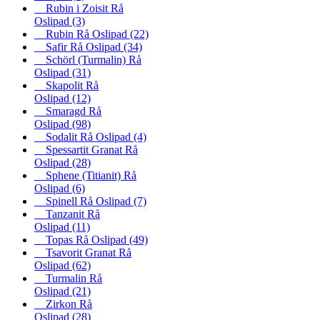
Rubin i Zoisit Rå
Oslipad
(3)
Rubin Rå Oslipad
(22)
Safir Rå Oslipad
(34)
Schörl (Turmalin) Rå
Oslipad
(31)
Skapolit Rå
Oslipad
(12)
Smaragd Rå
Oslipad
(98)
Sodalit Rå Oslipad
(4)
Spessartit Granat Rå
Oslipad
(28)
Sphene (Titianit) Rå
Oslipad
(6)
Spinell Rå Oslipad
(7)
Tanzanit Rå
Oslipad
(11)
Topas Rå Oslipad
(49)
Tsavorit Granat Rå
Oslipad
(62)
Turmalin Rå
Oslipad
(21)
Zirkon Rå
Oslipad
(28)