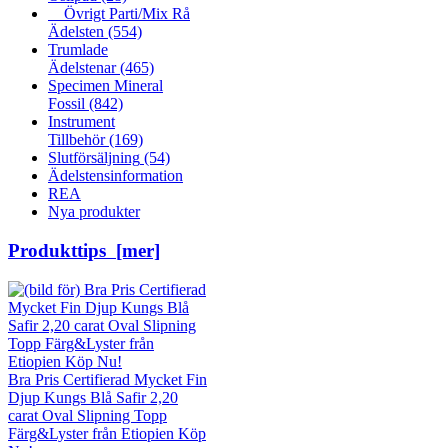
Övrigt Parti/Mix Rå
Ädelsten
(554)
Trumlade
Ädelstenar
(465)
Specimen Mineral
Fossil
(842)
Instrument
Tillbehör
(169)
Slutförsäljning
(54)
Ädelstensinformation
REA
Nya produkter
Produkttips [mer]
Bra Pris Certifierad Mycket Fin
Djup Kungs Blå Safir 2,20
carat Oval Slipning Topp
Färg&Lyster från Etiopien Köp