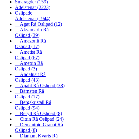
Smaragder
(159)
Ädelstenar
(2223)
Oslipade
Ädelstenar
(1944)
Agat Rå Oslipad
(12)
Akvamarin Rå
Oslipad
(39)
Amazonit Rå
Oslipad
(17)
Ametist Rå
Oslipad
(67)
Ametrin Rå
Oslipad
(3)
Andalusit Rå
Oslipad
(43)
Apatit Rå Oslipad
(38)
Bärnsten Rå
Oslipad
(17)
Bergskristall Rå
Oslipad
(94)
Beryll Rå Oslipad
(8)
Citrin Rå Oslipad
(24)
Demantoid Granat Rå
Oslipad
(8)
Diamant Kvarts Rå