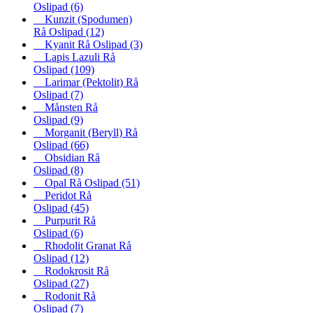
Oslipad
(6)
Kunzit (Spodumen)
Rå Oslipad
(12)
Kyanit Rå Oslipad
(3)
Lapis Lazuli Rå
Oslipad
(109)
Larimar (Pektolit) Rå
Oslipad
(7)
Månsten Rå
Oslipad
(9)
Morganit (Beryll) Rå
Oslipad
(66)
Obsidian Rå
Oslipad
(8)
Opal Rå Oslipad
(51)
Peridot Rå
Oslipad
(45)
Purpurit Rå
Oslipad
(6)
Rhodolit Granat Rå
Oslipad
(12)
Rodokrosit Rå
Oslipad
(27)
Rodonit Rå
Oslipad
(7)