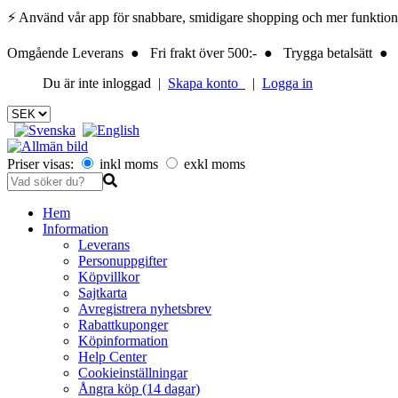
⚡ Använd vår app för snabbare, smidigare shopping och mer funktionalite
Omgående Leverans ● Fri frakt över 500:- ● Trygga betalsätt ● 
Du är inte inloggad |
Skapa konto
|
Logga in
Priser visas:
inkl moms
exkl moms
Hem
Information
Leverans
Personuppgifter
Köpvillkor
Sajtkarta
Avregistrera nyhetsbrev
Rabattkuponger
Köpinformation
Help Center
Cookieinställningar
Ångra köp (14 dagar)