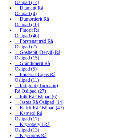
Oslipad
(14)
Diamant Rå
Oslipad
(4)
Dumortierit Rå
Oslipad
(10)
Fluorit Rå
Oslipad
(46)
Förstenat träd Rå
Oslipad
(7)
Goshenit (Beryll) Rå
Oslipad
(15)
Grandidierit Rå
Oslipad
(5)
Imperial Topas Rå
Oslipad
(11)
Indigolit (Turmalin)
Rå Oslipad
(27)
Iolit Rå Oslipad
(6)
Jaspis Rå Oslipad
(14)
Kalcit Rå Oslipad
(47)
Karneol Rå
Oslipad
(17)
Krysoberyll Rå
Oslipad
(13)
Krysopras Rå