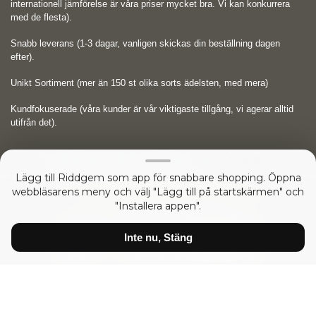
internationell jämförelse är våra priser mycket bra. Vi kan konkurrera
med de flesta).
Snabb leverans (1-3 dagar, vanligen skickas din beställning dagen
efter).
Unikt Sortiment (mer än 150 st olika sorts ädelsten, med mera)
Kundfokuserade (våra kunder är vår viktigaste tillgång, vi agerar alltid
utifrån det).
Omdömen på Trustpilot
Trustpilot
Lägg till Riddgem som app för snabbare shopping. Öppna
webbläsarens meny och välj "Lägg till på startskärmen" och
Copyright © 2026
RIDDGEM Diamonds and Gemstones
"Installera appen".
sedan
Friday 21 October, 2005
Inte nu, Stäng