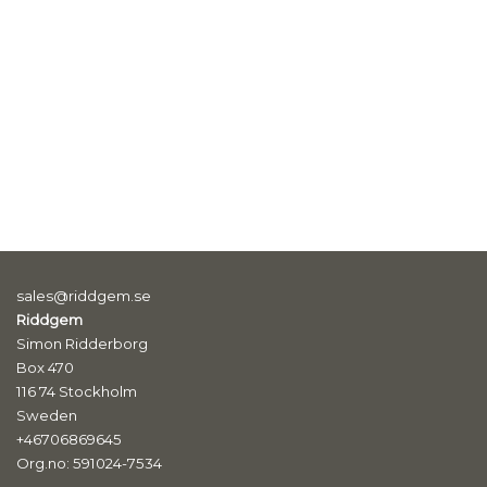
sales@riddgem.se
Riddgem
Simon Ridderborg
Box 470
116 74 Stockholm
Sweden
+46706869645
Org.no: 591024-7534