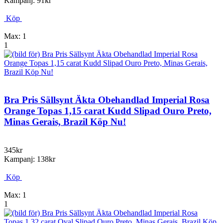
Kampanj: 91kr
Köp
Max: 1
1
Bra Pris Sällsynt Äkta Obehandlad Imperial Rosa
Orange Topas 1,15 carat Kudd Slipad Ouro Preto,
Minas Gerais, Brazil Köp Nu!
345kr
Kampanj: 138kr
Köp
Max: 1
1