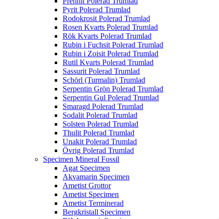
Prehnit Polerad Trumlad
Pyrit Polerad Trumlad
Rodokrosit Polerad Trumlad
Rosen Kvarts Polerad Trumlad
Rök Kvarts Polerad Trumlad
Rubin i Fuchsit Polerad Trumlad
Rubin i Zoisit Polerad Trumlad
Rutil Kvarts Polerad Trumlad
Sassurit Polerad Trumlad
Schörl (Turmalin) Trumlad
Serpentin Grön Polerad Trumlad
Serpentin Gul Polerad Trumlad
Smaragd Polerad Trumlad
Sodalit Polerad Trumlad
Solsten Polerad Trumlad
Thulit Polerad Trumlad
Unakit Polerad Trumlad
Övrig Polerad Trumlad
Specimen Mineral Fossil
Agat Specimen
Akvamarin Specimen
Ametist Grottor
Ametist Specimen
Ametist Terminerad
Bergkristall Specimen