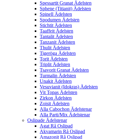
Spessartit Granat Ädelsten
Sphene (Titianit) Ädelsten
Spinell Ädelsten
Spodumen Ädelsten
Stichtit Ädelsten
Taaffeit Ädelsten
Tantalit Ädelsten
Tanzanit Ädelsten
Thulit Ädelsten
Tigeröga Ädelsten
Torit Ädelsten
Triplit Ädelsten
Tsavorit Granat Ädelsten
Turmalin Ädelsten
Unakit Ädelsten
Vesuvianit (Idokras) Ädelsten
Vit Topas Ädelsten
Zirkon Ädelsten
Zoisit Ädelsten
Alla Cabochon Ädelstenar
Alla Parti/Mix Ädelstenar
Oslipade Ädelstenar
Agat Rå Oslipad
Akvamarin Rå Oslipad
Amazonit Rå Oslipad