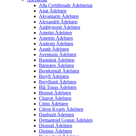
Alla Certifierade Ädelstenar
Agat Ädelsten
Akvamarin Ädelsten
Alexandrit Ädelsten
Amblygonit Ädelsten
Ametist Ädelsten
Ametrin Ädelsten
Andesin Ädelsten
Apatit Ädelsten
Aventurin Ädelsten
Bastnäsit Ädelsten
Bärnsten Ädelsten
Bergkristall Ädelsten
Beryll Ädelsten
Beryllonit Ädelsten
Blå Topas Ädelsten
Bronsit Ädelsten
Charoit Ädelsten
Citrin Ädelsten
Citron Kvarts Ädelsten
Danburit Ädelsten
Demantoid Granat Ädelsten
Diopsid Ädelsten
Dioptas Ädelsten