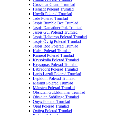
Grossular Granat Trumlad
Hematit Polerad Trumlad
Howlit Polerad Trumlad
Jade Polerad Trumlad
Jaspis Bumble Bee Trumlad
Jaspis Damatiner Pol. Trumlad
Jaspis Gul Polerad Trumlad
Jaspis Heliotrop Polerad Trumlad
Jaspis Övrig Polerad Trumlad
Jaspis Röd Polerad Trumlad
Kalcit Polerad Trumlad
Karneol Polerad Trumlad
Krysokolla Polerad Trumlad
Krysopras Polerad Trumlad
Labradorit Polerad Trumlad
Lapis Lazuli Polerad Trumlad
Lepidolit Polerad Trumlad
Malakit Polerad Trumlad
Månsten Polerad Trumlad
Obsidian Guldskimmer Trumlad
Obsidian Snöflinge Trumlad
Onyx Polerad Trumlad
Opal Polerad Trumlad
Oxöga Polerad Trumlad