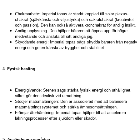
Chakraarbete: Imperial topas är starkt kopplad till solar plexus-
chakrat (självkänsla och viljestyrka) och sakralchakrat (kreativitet
och passion). Den kan också aktivera kronchakrat för andlig insikt.
Andlig upplysning: Den hjälper bäraren att öppna upp för högre
medvetande och ansluta till sitt andliga jag.
Skyddande energi: Imperial topas sägs skydda bäraren från negativ
energi och ge en känsla av trygghet och stabilitet.
4. Fysisk healing
Energigivande: Stenen sägs stärka fysisk energi och uthållighet,
vilket gör den idealisk vid utmattning.
Stödjer matsmältningen: Den är associerad med att balansera
matsmältningssystemet och stärka ämnesomsättningen.
Främjar återhämtning: Imperial topas hjälper till att accelerera
läkningsprocesser efter sjukdom eller skador.
5. Användningsområden