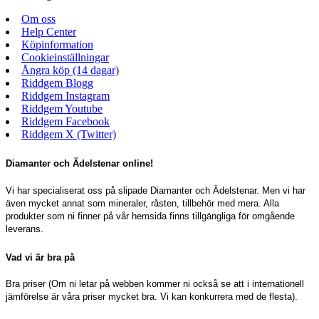
Om oss
Help Center
Köpinformation
Cookieinställningar
Ångra köp (14 dagar)
Riddgem Blogg
Riddgem Instagram
Riddgem Youtube
Riddgem Facebook
Riddgem X (Twitter)
Diamanter och Ädelstenar online!
Vi har specialiserat oss på slipade Diamanter och Ädelstenar. Men vi har
även mycket annat som mineraler, råsten, tillbehör med mera. Alla
produkter som ni finner på vår hemsida finns tillgängliga för omgående
leverans.
Vad vi är bra på
Bra priser (Om ni letar på webben kommer ni också se att i internationell
jämförelse är våra priser mycket bra. Vi kan konkurrera med de flesta).