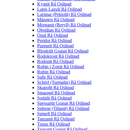
Kyanit Rå Oslipad
Lapis Lazuli Rå Oslipad
Larimar (Pektolit) Rå Oslipad
Månsten Rå Oslipad
Morganit (Beryll) Rå Oslipad
Obsidian Rå Oslipad
Opal Rå Oslipad
Peridot Rå Oslipad
Purpurit Rå Oslipad
Rhodolit Granat Rå Oslipad
Rodokrosit Rå Oslipad
Rodonit Rå Oslipad
Rubin i Zoisit Rå Oslipad
Rubin Rå Oslipad
Safir Rå Oslipad
Schörl (Turmalin) Rå Oslipad
Skapolit Rå Oslipad
Smaragd Rå Oslipad
Sodalit Rå Oslipad
Spessartit Granat Rå Oslipad
Sphene (Titianit) Rå Oslipad
Spinell Rå Oslipad
Tanzanit Rå Oslipad
Topas Rå Oslipad
Tsavorit Granat Rå Oslipad