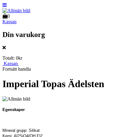
0
Kassan
Din varukorg
Totalt:
0kr
Kassan
Fortsätt handla
Imperial Topas Ädelsten
Egenskaper
Mineral grupp: Silikat
Kemi: Al2SiO4(OH,F)2