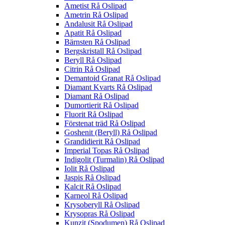
Ametist Rå Oslipad
Ametrin Rå Oslipad
Andalusit Rå Oslipad
Apatit Rå Oslipad
Bärnsten Rå Oslipad
Bergskristall Rå Oslipad
Beryll Rå Oslipad
Citrin Rå Oslipad
Demantoid Granat Rå Oslipad
Diamant Kvarts Rå Oslipad
Diamant Rå Oslipad
Dumortierit Rå Oslipad
Fluorit Rå Oslipad
Förstenat träd Rå Oslipad
Goshenit (Beryll) Rå Oslipad
Grandidierit Rå Oslipad
Imperial Topas Rå Oslipad
Indigolit (Turmalin) Rå Oslipad
Iolit Rå Oslipad
Jaspis Rå Oslipad
Kalcit Rå Oslipad
Karneol Rå Oslipad
Krysoberyll Rå Oslipad
Krysopras Rå Oslipad
Kunzit (Spodumen) Rå Oslipad