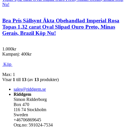
Bra Pris Sällsynt Äkta Obehandlad Imperial Rosa
Topas 1,32 carat Oval Slipad Ouro Preto, Minas
Gerais, Brazil Köp Nu!
1.000kr
Kampanj: 400kr
Köp
Max: 1
Visar
1
till
13
(av
13
produkter)
sales@riddgem.se
Riddgem
Simon Ridderborg
Box 470
116 74 Stockholm
Sweden
+46706869645
Org.no: 591024-7534