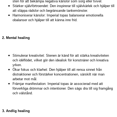
sten för att bekämpa negativa känslor som sorg eller tvivel.
Stärker självförtroendet: Den inspirerar till självkärlek och hjälper till
att släppa rädslor och begränsande tankemönster.
Harmoniserar känslor: Imperial topas balanserar emotionella
obalanser och hjälper till att känna inre frid.
2. Mental healing
Stimulerar kreativitet: Stenen är känd för att stärka kreativiteten
och idéflödet, vilket gör den idealisk för konstnärer och kreativa
yrken.
Ökar fokus och klarhet: Den hjälper till att rensa sinnet från
distraktioner och förstärker koncentrationen, särskilt när man
arbetar mot mål.
Främjar manifestation: Imperial topas är associerad med att
förverkliga drömmar och intentioner. Den sägs dra till sig framgång
och välstånd.
3. Andlig healing