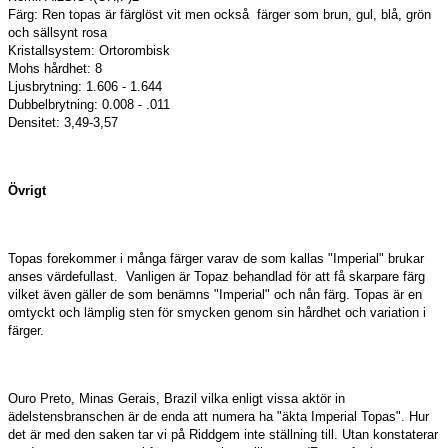
Färg: Ren topas är färglöst vit men också färger som brun, gul, blå, grön
och sällsynt rosa
Kristallsystem: Ortorombisk
Mohs hårdhet: 8
Ljusbrytning: 1.606 - 1.644
Dubbelbrytning: 0.008 - .011
Densitet: 3,49-3,57
Övrigt
Topas forekommer i många färger varav de som kallas "Imperial" brukar
anses värdefullast. Vanligen är Topaz behandlad för att få skarpare färg
vilket även gäller de som benämns "Imperial" och nån färg. Topas är en
omtyckt och lämplig sten för smycken genom sin hårdhet och variation i
färger.
Ouro Preto, Minas Gerais, Brazil vilka enligt vissa aktör in
ädelstensbranschen är de enda att numera ha "äkta Imperial Topas". Hur
det är med den saken tar vi på Riddgem inte ställning till. Utan konstaterar