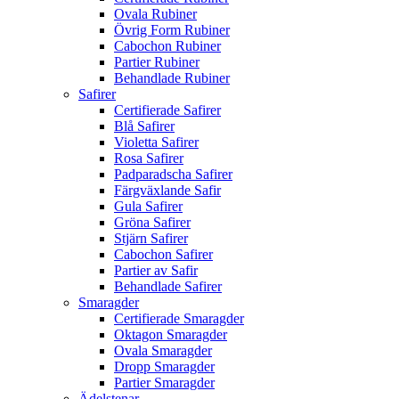
Ovala Rubiner
Övrig Form Rubiner
Cabochon Rubiner
Partier Rubiner
Behandlade Rubiner
Safirer
Certifierade Safirer
Blå Safirer
Violetta Safirer
Rosa Safirer
Padparadscha Safirer
Färgväxlande Safir
Gula Safirer
Gröna Safirer
Stjärn Safirer
Cabochon Safirer
Partier av Safir
Behandlade Safirer
Smaragder
Certifierade Smaragder
Oktagon Smaragder
Ovala Smaragder
Dropp Smaragder
Partier Smaragder
Ädelstenar