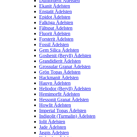
Dumortierit Ädelsten
Ekanit Ädelsten
Enstatit Ädelsten
Epidot Ädelsten
Falköga Ädelsten
Fältspat Ädelsten
Fluorit Ädelsten
Forsterit Ädelsten
Fossil Ädelsten
Gem Silica Ädelsten
Goshenit (Beryll) Ädelsten
Grandidierit Ädelsten
Grossular Granat Ädelsten
Grön Topas Ädelsten
Hackmanit Ädelsten
Hauyn Ädelsten
Heliodor (Beryll) Ädelsten
Hemimorfit Ädelsten
Hessonit Granat Ädelsten
Howlit Ädelsten
Imperial Topas Ädelsten
Indigolit (Turmalin) Ädelsten
Iolit Ädelsten
Jade Ädelsten
Jaspis Ädelsten