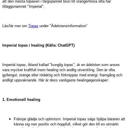
att den mesta topasen i färgspannet brun till orange/Rosa ofta har
tilläggsnamnet "Imperial".
Läs/lär mer om
Topas
under "Ädelstensinformation"
Imperial topas i healing (Källa: ChatGPT)
Imperial topas, ibland kallad "kunglig topas", är en ädelsten som anses
vara mycket kraftfull inom healing och andlig utveckling. Den är ofta
gyllengul, orange eller rödaktig och förknippas med energi, framgång och
andligt uppvaknande. Här är dess vanligaste healingegenskaper:
1. Emotionell healing
Främjar glädje och optimism: Imperial topas sägs hjälpa bäraren att
känna sig mer positiv och hoppfull, vilket gör den till en utmärkt