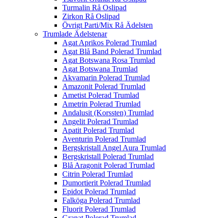
Turmalin Rå Oslipad
Zirkon Rå Oslipad
Övrigt Parti/Mix Rå Ädelsten
Trumlade Ädelstenar
Agat Aprikos Polerad Trumlad
Agat Blå Band Polerad Trumlad
Agat Botswana Rosa Trumlad
Agat Botswana Trumlad
Akvamarin Polerad Trumlad
Amazonit Polerad Trumlad
Ametist Polerad Trumlad
Ametrin Polerad Trumlad
Andalusit (Korssten) Trumlad
Angelit Polerad Trumlad
Apatit Polerad Trumlad
Aventurin Polerad Trumlad
Bergskristall Angel Aura Trumlad
Bergskristall Polerad Trumlad
Blå Aragonit Polerad Trumlad
Citrin Polerad Trumlad
Dumortierit Polerad Trumlad
Epidot Polerad Trumlad
Falköga Polerad Trumlad
Fluorit Polerad Trumlad
Granat Polerad Trumlad