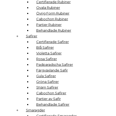
Certifierade Rubiner
Ovala Rubiner
Övrig Form Rubiner
Cabochon Rubiner
Partier Rubiner
Behandlade Rubiner
Safirer
Certifierade Safirer
Blå Safirer
Violetta Safirer
Rosa Safirer
Padparadscha Safirer
Färgväxlande Safir
Gula Safirer
Gröna Safirer
Stjärn Safirer
Cabochon Safirer
Partier av Safir
Behandlade Safirer
Smaragder
Certifierade Smaragder