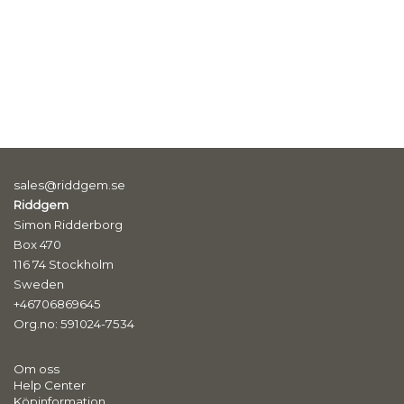
sales@riddgem.se
Riddgem
Simon Ridderborg
Box 470
116 74 Stockholm
Sweden
+46706869645
Org.no: 591024-7534
Om oss
Help Center
Köpinformation