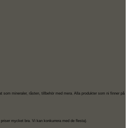
 som mineraler, råsten, tillbehör med mera. Alla produkter som ni finner på
a priser mycket bra. Vi kan konkurrera med de flesta).