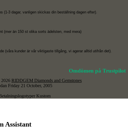
s (1-3 dagar, vanligen skickas din beställning dagen efter).
nt (mer än 150 st olika sorts ädelsten, med mera)
 (våra kunder är vår viktigaste tillgång, vi agerar alltid utifrån det).
Omdömen på Trustpilot
© 2026
RIDDGEM Diamonds and Gemstones
edan
Friday 21 October, 2005
 Assistant