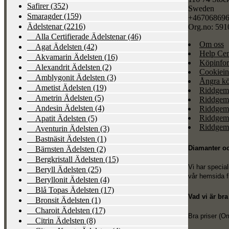
Safirer
(352)
Sweden
Smaragder
(159)
+46706869
Ädelstenar
(2216)
Org.no: 591
Alla Certifierade Ädelstenar
(46)
Om oss
Agat Ädelsten
(42)
Help Cen
Akvamarin Ädelsten
(16)
Köpinfor
Alexandrit Ädelsten
(2)
Cookiein
Amblygonit Ädelsten
(3)
Ångra kö
Ametist Ädelsten
(19)
Riddgem
Ametrin Ädelsten
(5)
Riddgem
Andesin Ädelsten
(4)
Riddgem
Riddgem
Apatit Ädelsten
(5)
Riddgem 
Aventurin Ädelsten
(3)
Bastnäsit Ädelsten
(1)
Diamanter oc
Bärnsten Ädelsten
(2)
Bergkristall Ädelsten
(15)
Vi har specia
Beryll Ädelsten
(25)
vår hemsida f
Beryllonit Ädelsten
(4)
Blå Topas Ädelsten
(17)
Vad vi är bra
Bronsit Ädelsten
(1)
Charoit Ädelsten
(17)
Bra priser (O
Citrin Ädelsten
(8)