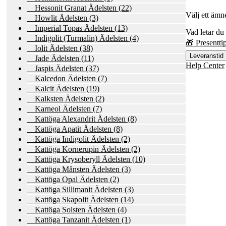
Hessonit Granat Ädelsten
(22)
Välj ett ämne
Howlit Ädelsten
(3)
Imperial Topas Ädelsten
(13)
Vad letar du 
Indigolit (Turmalin) Ädelsten
(4)
🎁 Presentti
Iolit Ädelsten
(38)
Leveranstid
Jade Ädelsten
(11)
Help Center
Jaspis Ädelsten
(37)
Kalcedon Ädelsten
(7)
Kalcit Ädelsten
(19)
Kalksten Ädelsten
(2)
Karneol Ädelsten
(7)
Kattöga Alexandrit Ädelsten
(8)
Kattöga Apatit Ädelsten
(8)
Kattöga Indigolit Ädelsten
(2)
Kattöga Kornerupin Ädelsten
(2)
Kattöga Krysoberyll Ädelsten
(10)
Kattöga Månsten Ädelsten
(3)
Kattöga Opal Ädelsten
(2)
Kattöga Sillimanit Ädelsten
(3)
Kattöga Skapolit Ädelsten
(14)
Kattöga Solsten Ädelsten
(4)
Kattöga Tanzanit Ädelsten
(1)