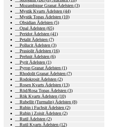
Mozambique Granat Ädelsten
(3)
Mystik Kvarts Ädelsten
(44)
Mystik Topas Ädelsten
(10)
Obsidian Ädelsten
(5)
Opal Ädelsten
(65)
Peridot Ädelsten
(41)
Petalit Ädelsten
(7)
Pollucit Ädelsten
(3)
Prasiolit Ädelsten
(16)
Prehnit Ädelsten
(6)
Pyrit Ädelsten
(1)
Pyrop Granat Ädelsten
(1)
Rhodolit Granat Ädelsten
(7)
Rodokrosit Ädelsten
(2)
Rosen Kvarts Ädelsten
(13)
Röd/Rosa Topas Ädelsten
(3)
Rök Kvarts Ädelsten
(10)
Rubellit (Turmalin) Ädelsten
(8)
Rubin i Fuchsit Ädelsten
(2)
Rubin i Zoisit Ädelsten
(2)
Rutil Ädelsten
(2)
Rutil Kvarts Ädelsten
(12)