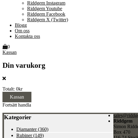
Riddgem Instagram
Riddgem Youtube
Riddgem Facebook
Riddgem X (Twitter)
Blogg
Om oss
Kontakta oss
0
Kassan
Din varukorg
Totalt:
0kr
Kassan
Fortsätt handla
sales@riddg
Kategorier
Riddgem
Simon Ridd
Diamanter
(360)
Box 470
Rubiner
(149)
116 74 Stoc