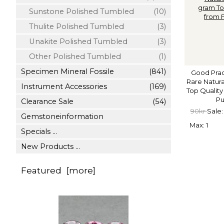
Sunstone Polished Tumbled
(10)
Thulite Polished Tumbled
(3)
Unakite Polished Tumbled
(3)
Other Polished Tumbled
(1)
Specimen Mineral Fossile
(841)
Good Prac
Rare Natura
Instrument Accessories
(169)
Top Quality
Pu
Clearance Sale
(54)
90kr
Sale:
Gemstoneinformation
Max: 1
Specials ...
New Products ...
Featured [more]