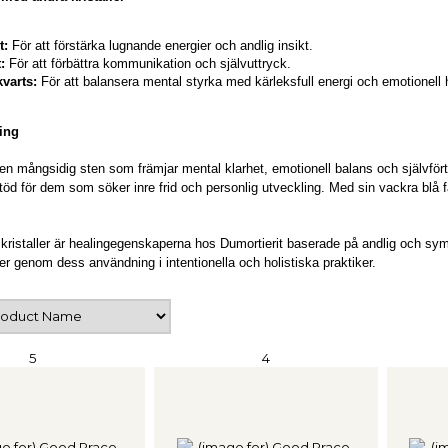
t:
För att förstärka lugnande energier och andlig insikt.
:
För att förbättra kommunikation och självuttryck.
varts:
För att balansera mental styrka med kärleksfull energi och emotionell 
ing
 en mångsidig sten som främjar mental klarhet, emotionell balans och självför
töd för dem som söker inre frid och personlig utveckling. Med sin vackra blå fä
kristaller är healingegenskaperna hos Dumortierit baserade på andlig och sym
ter genom dess användning i intentionella och holistiska praktiker.
5
4