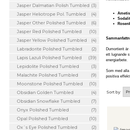
Jasper Dalmatian Polish Tumbled
(3)
Ametis
Jasper Heliotrope Pol. Tumbled
(4)
Sodalit
Jasper Other Polished Tumbled
(6)
Rosenk
Jasper Red Polished Tumbled
(10)
Sammanfattn
Jasper Yellow Polished Tumbled
(4)
Labradorite Polished Tumbled
(2)
Dumortierit är
ett lugnande s
Lapis Lazuli Polished Tumbled
(39)
energiarbete.
Lepidolite Polished Tumbled
(3)
Som med alla 
Malachite Polished Tumbled
(9)
positiva effek
Moonstone Polished Tumbled
(10)
Sort by:
Obsidian Golden Tumbled
(4)
Obsidian Snowflake Tumbled
(7)
Onyx Polished Tumbled
(7)
Opal Polished Tumbled
(10)
Ox´s Eye Polished Tumbled
(2)