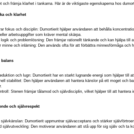
et och främja klarhet i tankarna. Här är de viktigaste egenskaperna hos dumort
rka och klarhet
rar fokus och disciplin: Dumortierit hjälper användaren att behålla koncentrati
 eller arbetsuppgifter som kräver mental skärpa.
 logik och problemlösning: Den främjar rationellt tänkande och kan hjälpa till 
r minne och inlärning: Den används ofta för att förbättra minnesförmåga och hj
 balans
eduktion och lugn: Dumortierit har en starkt lugnande energi som hjälper till at
ell stabilitet: Den hjälper användaren att hantera känslor på ett moget och bal
r.
ntroll: Stenen främjar tålamod och självdisciplin, vilket hjälper till att hantera 
oende och självrespekt
 självkänslan: Dumortierit uppmuntrar självacceptans och stärker självförtroen
d självutveckling: Den motiverar användaren att stå upp för sig själv och ta kontr