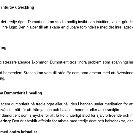
 intuitiv utveckling
det tredje ögat: Dumortierit kan stödja andlig insikt och intuition, vilket gör 
 inre lugn: Den hjälper till att skapa en djupare förbindelse med det inre jaget 
ling
d stressrelaterade åkommor: Dumortierit tros lindra problem som spänningshuv
id beroenden: Stenen kan vara till stöd för dem som arbetar med att övervinna 
ing.
v Dumortierit i healing
acera dumortierit på tredje ögat eller håll den i handen under meditation för at
vänds i nät för att främja lugn och balans i hemmet eller arbetsmiljön.
 dumortierit som smycke för att få kontinuerligt stöd för självförtroende och m
ering:
Den är särskilt effektiv för arbete med tredje ögat och halschakrat, där d
med andra kristaller