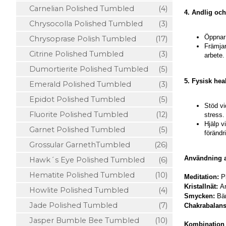
Carnelian Polished Tumbled
(4)
4. Andlig och
Chrysocolla Polished Tumbled
(3)
Öppnar 
Chrysoprase Polish Tumbled
(17)
Främjar
Citrine Polished Tumbled
(3)
arbete.
Dumortierite Polished Tumbled
(5)
5. Fysisk hea
Emerald Polished Tumbled
(3)
Epidot Polished Tumbled
(5)
Stöd vi
Fluorite Polished Tumbled
(12)
stress.
Hjälp v
Garnet Polished Tumbled
(5)
förändr
Grossular GarnethTumbled
(26)
Användning a
Hawk´s Eye Polished Tumbled
(6)
Hematite Polished Tumbled
(10)
Meditation:
Pl
Kristallnät:
An
Howlite Polished Tumbled
(4)
Smycken:
Bär
Jade Polished Tumbled
(7)
Chakrabalans
Jasper Bumble Bee Tumbled
(10)
Kombination 