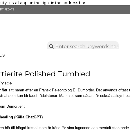
y. Install app on the right in the address bar.
RTIFICATE
US
ierite Polished Tumbled
r fått sitt namn efter en Fransk Peleontolog E. Dumortier. Det används oftast t
trial som kan bli fasett ädelstenar. Matrialet som sådant är också sällsynt oc
r om
Dumortierit
 healing (Källa:ChatGPT)
 en blå till blågrå kristall som är känd för sina lugnande och mentalt stärkand