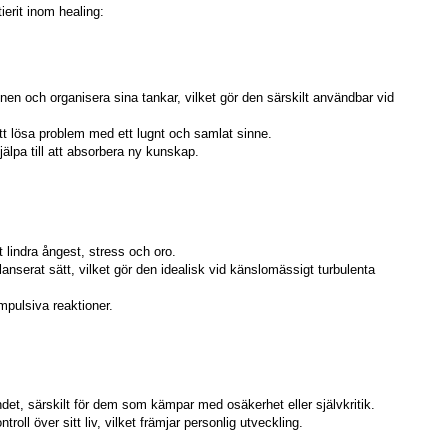
ierit inom healing:
onen och organisera sina tankar, vilket gör den särskilt användbar vid
att lösa problem med ett lugnt och samlat sinne.
älpa till att absorbera ny kunskap.
t lindra ångest, stress och oro.
anserat sätt, vilket gör den idealisk vid känslomässigt turbulenta
impulsiva reaktioner.
det, särskilt för dem som kämpar med osäkerhet eller självkritik.
oll över sitt liv, vilket främjar personlig utveckling.