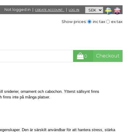
Not logged in |
|
CREATE ACCOUNT
LOG IN
Show prices:
inc tax
ex tax
Checkout
0
ill sniderier, ornament och cabochon. Ytterst sällsynt finns
h finns inte på många platser.
e egenskaper. Den är särskilt användbar för att hantera stress, stärka