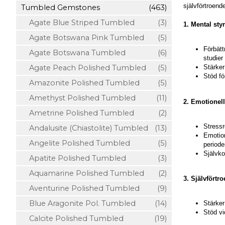
självförtroend
Tumbled Gemstones
(463)
Agate Blue Striped Tumbled
(3)
1. Mental sty
Agate Botswana Pink Tumbled
(5)
Förbätt
Agate Botswana Tumbled
(6)
studier
Agate Peach Polished Tumbled
(5)
Stärker
Stöd fö
Amazonite Polished Tumbled
(5)
Amethyst Polished Tumbled
(11)
2. Emotionell
Ametrine Polished Tumbled
(2)
Stressr
Andalusite (Chiastolite) Tumbled
(13)
Emotion
Angelite Polished Tumbled
(5)
periode
Självko
Apatite Polished Tumbled
(3)
Aquamarine Polished Tumbled
(2)
3. Självförtr
Aventurine Polished Tumbled
(9)
Blue Aragonite Pol. Tumbled
(14)
Stärker
Stöd vi
Calcite Polished Tumbled
(19)