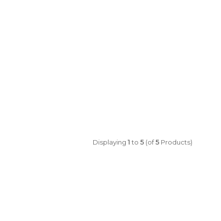
Displaying
1
to
5
(of
5
Products)