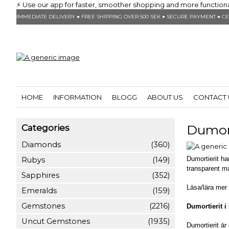
⚡ Use our app for faster, smoother shopping and more functionalit
IMMEDIATE DELIVERY ● FREE SHIPPING OVER 500 SEK ● SECURE PAYMENT ● CE
HOME
INFORMATION
BLOGG
ABOUT US
CONTACT 
Dumort
Categories
Diamonds
(360)
Dumortierit ha
Rubys
(149)
transparent ma
Sapphires
(352)
Läsa/lära me
Emeralds
(159)
Gemstones
(2216)
Dumortierit i
Uncut Gemstones
(1935)
Dumortierit är