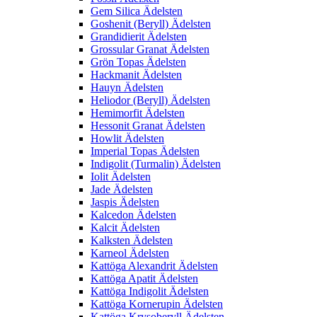
Gem Silica Ädelsten
Goshenit (Beryll) Ädelsten
Grandidierit Ädelsten
Grossular Granat Ädelsten
Grön Topas Ädelsten
Hackmanit Ädelsten
Hauyn Ädelsten
Heliodor (Beryll) Ädelsten
Hemimorfit Ädelsten
Hessonit Granat Ädelsten
Howlit Ädelsten
Imperial Topas Ädelsten
Indigolit (Turmalin) Ädelsten
Iolit Ädelsten
Jade Ädelsten
Jaspis Ädelsten
Kalcedon Ädelsten
Kalcit Ädelsten
Kalksten Ädelsten
Karneol Ädelsten
Kattöga Alexandrit Ädelsten
Kattöga Apatit Ädelsten
Kattöga Indigolit Ädelsten
Kattöga Kornerupin Ädelsten
Kattöga Krysoberyll Ädelsten