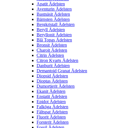
Apatit Ädelsten
Aventurin Ädelsten
Bastnäsit Ädelsten
Bärnsten Ädelsten
Bergkristall Ädelsten
Beryll Ädelsten
Beryllonit Ädelsten
Blå Topas Ädelsten
Bronsit Ädelsten
Charoit Ädelsten
Citrin Ädelsten
Citron Kvarts Ädelsten
Danburit Ädelsten
Demantoid Granat Ädelsten
Diopsid Ädelsten
Dioptas Ädelsten
Dumortierit Ädelsten
Ekanit Ädelsten
Enstatit Ädelsten
Epidot Ädelsten
Falköga Ädelsten
Fältspat Ädelsten
Fluorit Ädelsten
Forsterit Ädelsten
Fossil Ädelsten