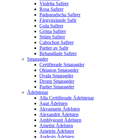
Violetta Safirer
Rosa Safirer
Padparadscha Safirer
Färgväxlande Safir
Gula Safirer
Gröna Safirer
Stjärn Safirer
Cabochon Safirer
Partier av Safir
Behandlade Safirer
Smaragder
Certifierade Smaragder
Oktagon Smaragder
Ovala Smaragder
Dropp Smaragder
Partier Smaragder
Ädelstenar
Alla Certifierade Ädelstenar
Agat Ädelsten
Akvamarin Ädelsten
Alexandrit Ädelsten
Amblygonit Ädelsten
Ametist Ädelsten
Ametrin Ädelsten
Andesin Ädelsten