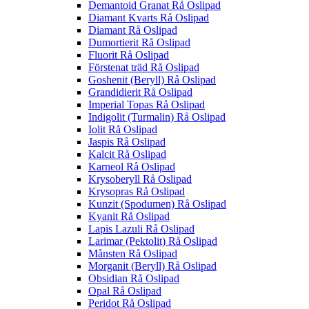
Demantoid Granat Rå Oslipad
Diamant Kvarts Rå Oslipad
Diamant Rå Oslipad
Dumortierit Rå Oslipad
Fluorit Rå Oslipad
Förstenat träd Rå Oslipad
Goshenit (Beryll) Rå Oslipad
Grandidierit Rå Oslipad
Imperial Topas Rå Oslipad
Indigolit (Turmalin) Rå Oslipad
Iolit Rå Oslipad
Jaspis Rå Oslipad
Kalcit Rå Oslipad
Karneol Rå Oslipad
Krysoberyll Rå Oslipad
Krysopras Rå Oslipad
Kunzit (Spodumen) Rå Oslipad
Kyanit Rå Oslipad
Lapis Lazuli Rå Oslipad
Larimar (Pektolit) Rå Oslipad
Månsten Rå Oslipad
Morganit (Beryll) Rå Oslipad
Obsidian Rå Oslipad
Opal Rå Oslipad
Peridot Rå Oslipad