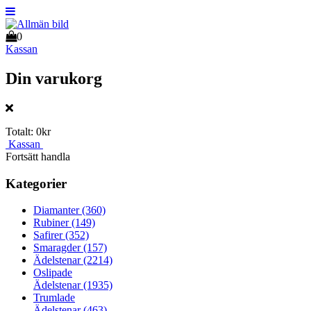
0
Kassan
Din varukorg
Totalt:
0kr
Kassan
Fortsätt handla
Kategorier
Diamanter
(360)
Rubiner
(149)
Safirer
(352)
Smaragder
(157)
Ädelstenar
(2214)
Oslipade
Ädelstenar
(1935)
Trumlade
Ädelstenar
(463)