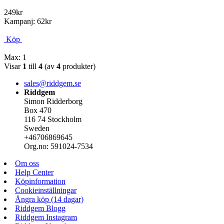
249kr
Kampanj: 62kr
Köp
Max: 1
Visar
1
till
4
(av
4
produkter)
sales@riddgem.se
Riddgem
Simon Ridderborg
Box 470
116 74 Stockholm
Sweden
+46706869645
Org.no: 591024-7534
Om oss
Help Center
Köpinformation
Cookieinställningar
Ångra köp (14 dagar)
Riddgem Blogg
Riddgem Instagram