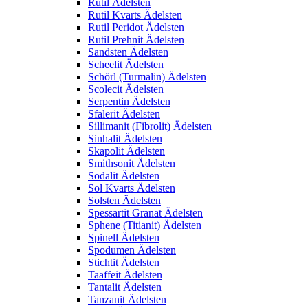
Rutil Ädelsten
Rutil Kvarts Ädelsten
Rutil Peridot Ädelsten
Rutil Prehnit Ädelsten
Sandsten Ädelsten
Scheelit Ädelsten
Schörl (Turmalin) Ädelsten
Scolecit Ädelsten
Serpentin Ädelsten
Sfalerit Ädelsten
Sillimanit (Fibrolit) Ädelsten
Sinhalit Ädelsten
Skapolit Ädelsten
Smithsonit Ädelsten
Sodalit Ädelsten
Sol Kvarts Ädelsten
Solsten Ädelsten
Spessartit Granat Ädelsten
Sphene (Titianit) Ädelsten
Spinell Ädelsten
Spodumen Ädelsten
Stichtit Ädelsten
Taaffeit Ädelsten
Tantalit Ädelsten
Tanzanit Ädelsten