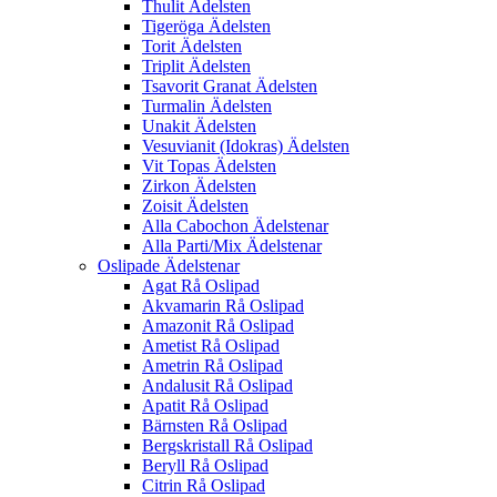
Thulit Ädelsten
Tigeröga Ädelsten
Torit Ädelsten
Triplit Ädelsten
Tsavorit Granat Ädelsten
Turmalin Ädelsten
Unakit Ädelsten
Vesuvianit (Idokras) Ädelsten
Vit Topas Ädelsten
Zirkon Ädelsten
Zoisit Ädelsten
Alla Cabochon Ädelstenar
Alla Parti/Mix Ädelstenar
Oslipade Ädelstenar
Agat Rå Oslipad
Akvamarin Rå Oslipad
Amazonit Rå Oslipad
Ametist Rå Oslipad
Ametrin Rå Oslipad
Andalusit Rå Oslipad
Apatit Rå Oslipad
Bärnsten Rå Oslipad
Bergskristall Rå Oslipad
Beryll Rå Oslipad
Citrin Rå Oslipad