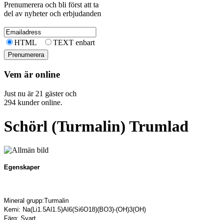
Prenumerera och bli först att ta
del av nyheter och erbjudanden
HTML
TEXT enbart
Vem är online
Just nu är 21 gäster och
294 kunder online.
Schörl (Turmalin) Trumlad
Egenskaper
Mineral grupp:Turmalin
Kemi: Na(Li1.5Al1.5)Al6(Si6O18)(BO3)-(OH)3(OH)
Färg: Svart