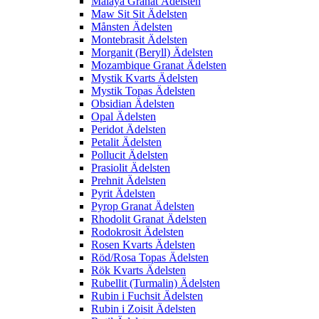
Malaya Granat Ädelsten
Maw Sit Sit Ädelsten
Månsten Ädelsten
Montebrasit Ädelsten
Morganit (Beryll) Ädelsten
Mozambique Granat Ädelsten
Mystik Kvarts Ädelsten
Mystik Topas Ädelsten
Obsidian Ädelsten
Opal Ädelsten
Peridot Ädelsten
Petalit Ädelsten
Pollucit Ädelsten
Prasiolit Ädelsten
Prehnit Ädelsten
Pyrit Ädelsten
Pyrop Granat Ädelsten
Rhodolit Granat Ädelsten
Rodokrosit Ädelsten
Rosen Kvarts Ädelsten
Röd/Rosa Topas Ädelsten
Rök Kvarts Ädelsten
Rubellit (Turmalin) Ädelsten
Rubin i Fuchsit Ädelsten
Rubin i Zoisit Ädelsten