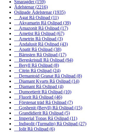
Smaragder
(159)
Ädelstenar
(2216)
Oslipade Ädelstenar
(1935)
Agat Rå Oslipad
(11)
Akvamarin Rå Oslipad
(39)
Amazonit Rå Oslipad
(17)
Ametist Rå Oslipad
(67)
Ametrin Rå Oslipad
(3)
Andalusit Rå Oslipad
(43)
Apatit Rå Oslipad
(38)
Bärnsten Rå Oslipad
(17)
Bergskristall Rå Oslipad
(94)
Beryll Rå Oslipad
(8)
Citrin Rå Oslipad
(24)
Demantoid Granat Rå Oslipad
(8)
Diamant Kvarts Rå Oslipad
(14)
Diamant Rå Oslipad
(4)
Dumortierit Rå Oslipad
(10)
Fluorit Rå Oslipad
(46)
Förstenat träd Rå Oslipad
(7)
Goshenit (Beryll) Rå Oslipad
(15)
Grandidierit Rå Oslipad
(5)
Imperial Topas Rå Oslipad
(11)
Indigolit (Turmalin) Rå Oslipad
(27)
Iolit Rå Oslipad
(6)