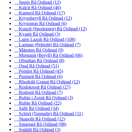
Jaspis Rå Oslipad
(12)
Kalcit Rå Oslipad
(46)
Karneol Rå Oslipad
(17)
Krysoberyll Rå Oslipad
(12)
Krysopras Rå Oslipad
(6)
Kunzit (Spodumen) Rå Oslipad
(12)
Kyanit Rå Oslipad
(3)
Lapis Lazuli Rå Oslipad
(108)
Larimar (Pektolit) Rå Oslipad
(7)
Månsten Rå Oslipad
(9)
Morganit (Beryll) Rå Oslipad
(66)
Obsidian Rå Oslipad
(8)
Opal Rå Oslipad
(51)
Peridot Rå Oslipad
(45)
Purpurit Rå Oslipad
(6)
Rhodolit Granat Rå Oslipad
(12)
Rodokrosit Rå Oslipad
(27)
Rodonit Rå Oslipad
(7)
Rubin i Zoisit Rå Oslipad
(3)
Rubin Rå Oslipad
(22)
Safir Rå Oslipad
(34)
Schörl (Turmalin) Rå Oslipad
(31)
Skapolit Rå Oslipad
(12)
Smaragd Rå Oslipad
(98)
Sodalit Rå Oslipad
(3)