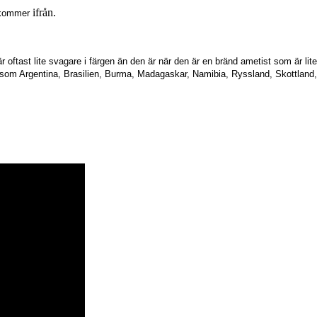
ifrån.
n kommer
 är oftast lite svagare i färgen än den är när den är en bränd ametist som är l
l som Argentina, Brasilien, Burma, Madagaskar, Namibia, Ryssland, Skottlan