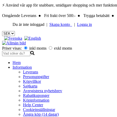
⚡ Använd vår app för snabbare, smidigare shopping och mer funktionalite
Omgående Leverans ● Fri frakt över 500:- ● Trygga betalsätt ● 
Du är inte inloggad |
Skapa konto
|
Logga in
Priser visas:
inkl moms
exkl moms
Hem
Information
Leverans
Personuppgifter
Köpvillkor
Sajtkarta
Avregistrera nyhetsbrev
Rabattkuponger
Köpinformation
Help Center
Cookieinställningar
Ångra köp (14 dagar)