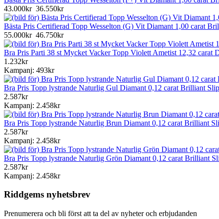
43.000kr
36.550kr
Bästa Pris Certifierad Topp Wesselton (G) Vit Diamant 1,00 carat Br
55.000kr
46.750kr
Bra Pris Parti 38 st Mycket Vacker Topp Violett Ametist 12,32 carat 
1.232kr
Kampanj: 493kr
Bra Pris Topp lystrande Naturlig Gul Diamant 0,12 carat Brilliant S
2.587kr
Kampanj: 2.458kr
Bra Pris Topp lystrande Naturlig Brun Diamant 0,12 carat Brilliant 
2.587kr
Kampanj: 2.458kr
Bra Pris Topp lystrande Naturlig Grön Diamant 0,12 carat Brilliant 
2.587kr
Kampanj: 2.458kr
Riddgems nyhetsbrev
Prenumerera och bli först att ta del av nyheter och erbjudanden