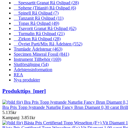
Spessartit Granat Rå Oslipad
(28)
Sphene (Titianit) Rå Oslipad
(6)
Spinell Rå Oslipad
(7)
Tanzanit Rå Oslipad
(11)
Topas Rå Oslipad
(49)
Tsavorit Granat Rå Oslipad
(62)
Turmalin Rå Oslipad
(21)
Zirkon Rå Oslipad
(28)
Övrigt Parti/Mix Rå Ädelsten
(552)
Trumlade Ädelstenar
(463)
Specimen Mineral Fossil
(841)
Instrument Tillbehör
(169)
Slutförsäljning
(54)
Ädelstensinformation
REA
Nya produkter
Produkttips [mer]
Bra Pris Topp lystrande Naturlig Fancy Brun Diamant 0,30 carat Bril
5.135kr
Kampanj: 3.851kr
Bästa Pris Certifierad Topp Wesselton (F+) Vit Diamant 1,00 carat Br