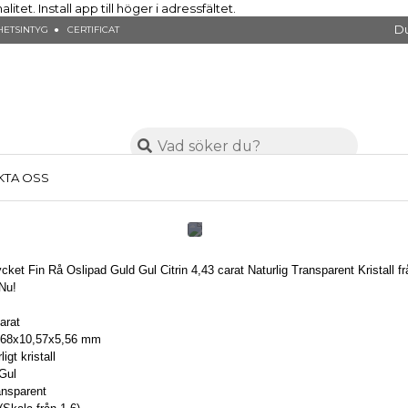
et. Install app till höger i adressfältet.
Du
ETSINTYG ● CERTIFICAT
KTA OSS
cket Fin Rå Oslipad Guld Gul Citrin 4,43 carat Naturlig Transparent Kristall fr
 Nu!
carat
2,68x10,57x5,56 mm
igt kristall
 Gul
ransparent