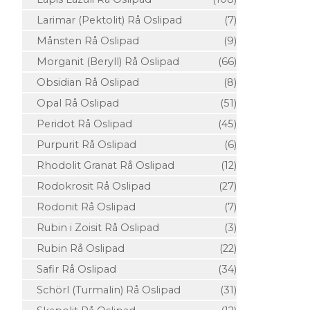
Larimar (Pektolit) Rå Oslipad
(7)
Månsten Rå Oslipad
(9)
Morganit (Beryll) Rå Oslipad
(66)
Obsidian Rå Oslipad
(8)
Opal Rå Oslipad
(51)
Peridot Rå Oslipad
(45)
Purpurit Rå Oslipad
(6)
Rhodolit Granat Rå Oslipad
(12)
Rodokrosit Rå Oslipad
(27)
Rodonit Rå Oslipad
(7)
Rubin i Zoisit Rå Oslipad
(3)
Rubin Rå Oslipad
(22)
Safir Rå Oslipad
(34)
Schörl (Turmalin) Rå Oslipad
(31)