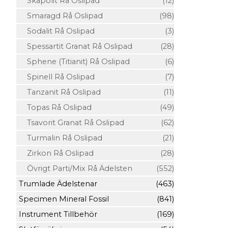
Skapolit Rå Oslipad
(12)
Smaragd Rå Oslipad
(98)
Sodalit Rå Oslipad
(3)
Spessartit Granat Rå Oslipad
(28)
Sphene (Titianit) Rå Oslipad
(6)
Spinell Rå Oslipad
(7)
Tanzanit Rå Oslipad
(11)
Topas Rå Oslipad
(49)
Tsavorit Granat Rå Oslipad
(62)
Turmalin Rå Oslipad
(21)
Zirkon Rå Oslipad
(28)
Övrigt Parti/Mix Rå Ädelsten
(552)
Trumlade Ädelstenar
(463)
Specimen Mineral Fossil
(841)
Instrument Tillbehör
(169)