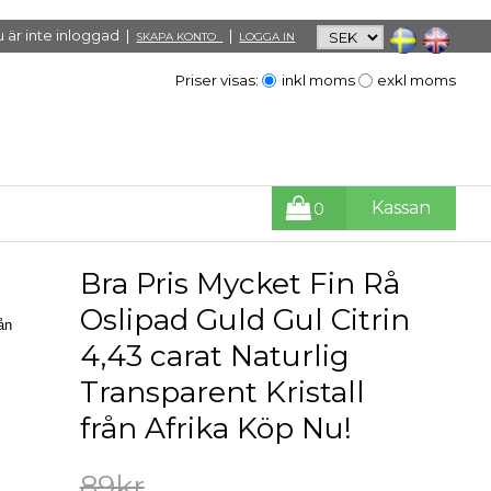
 är inte inloggad |
|
SKAPA KONTO
LOGGA IN
Priser visas:
inkl moms
exkl moms
Kassan
0
Bra Pris Mycket Fin Rå
Oslipad Guld Gul Citrin
ån
4,43 carat Naturlig
Transparent Kristall
från Afrika Köp Nu!
89kr