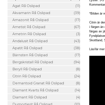
Lyster: 3-5 
Kommentar
Agat Rå Oslipad
(11)
Akvamarin Rå Oslipad
(39)
*Bilden är 
Amazonit Rå Oslipad
(17)
Citrin är de
Ametist Rå Oslipad
(67)
i färgen än
färgas av j
Ametrin Rå Oslipad
(3)
Fyndplatse
Skottland,
Andalusit Rå Oslipad
(43)
Apatit Rå Oslipad
(38)
Läs/lär me
Bärnsten Rå Oslipad
(17)
Bergskristall Rå Oslipad
(94)
Beryll Rå Oslipad
(8)
Citrin Rå Oslipad
(24)
Demantoid Granat Rå Oslipad
(8)
Diamant Kvarts Rå Oslipad
(14)
Diamant Rå Oslipad
(4)
Dumortierit Rå Oslipad
(10)