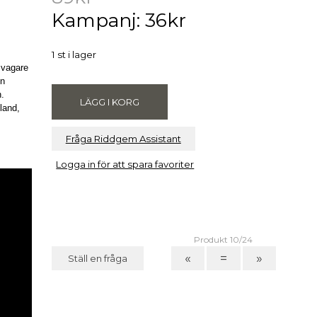
Kampanj: 36kr
.
1 st i lager
 svagare
en
n.
land,
Fråga Riddgem Assistant
Logga in för att spara favoriter
Produkt 10/24
«
=
»
Ställ en fråga