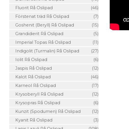
Fluorit Rå Oslipad
(46)
Förstenat träd Rå Oslipad
(7)
Goshenit (Beryll) Rå Oslipad
(15)
Grandidierit Rå Oslipad
(5)
Imperial Topas Rå Oslipad
(11)
Indigolit (Turmalin) Rå Oslipad
(27)
Iolit Rå Oslipad
(6)
Jaspis Rå Oslipad
(12)
Kalcit Rå Oslipad
(46)
Karneol Rå Oslipad
(17)
Krysoberyll Rå Oslipad
(12)
Krysopras Rå Oslipad
(6)
Kunzit (Spodumen) Rå Oslipad
(12)
Kyanit Rå Oslipad
(3)
Lapis Lazuli Rå Oslipad
(108)