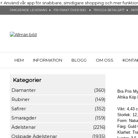
⚡ Använd vår app för snabbare, smidigare shopping och mer funktionalit
OMGÅENDE LEVERANS ● FRI FRAKT ÖVER 500:- ● TRYGGA BETALSÄTT ● ÄKTH
HEM
INFORMATION
BLOGG
OM OSS
KONTA
Kategorier
Diamanter
(360)
Bra Pris My
Afrika Köp
Rubiner
(149)
Safirer
(352)
Vikt: 4,43 
Storlek: 1
Smaragder
(159)
Form: Naturl
Färg: Guld
Ädelstenar
(2216)
Klarhet: T
Oslipade Ädelstenar
(1935)