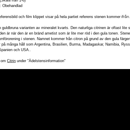
(Skala från 1-6)
: Obehandlad
ifrån
referensbild och film klippet visar på hela partiet referens stenen kommer
n guldbruna varianten av mineralet kvarts. Den naturliga citrinen är oftast lite
 den är när den är en bränd ametist som är lite mer röd i den gula tonen. Sten
ärnförorening i stenen. Namnet kommer från citron på grund av den gula färge
r på många håll som Argentina, Brasilien, Burma, Madagaskar, Namibia, Ryss
 Spanien och USA..
r om
Citrin
under "Ädelstensinformation"