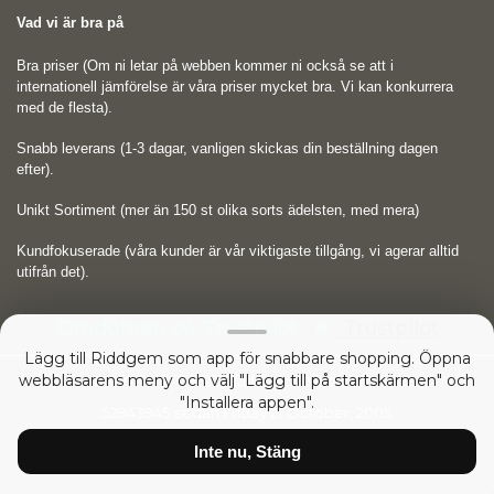
Vad vi är bra på
Bra priser (Om ni letar på webben kommer ni också se att i
internationell jämförelse är våra priser mycket bra. Vi kan konkurrera
med de flesta).
Snabb leverans (1-3 dagar, vanligen skickas din beställning dagen
efter).
Unikt Sortiment (mer än 150 st olika sorts ädelsten, med mera)
Kundfokuserade (våra kunder är vår viktigaste tillgång, vi agerar alltid
utifrån det).
Omdömen på Trustpilot
Trustpilot
Lägg till Riddgem som app för snabbare shopping. Öppna
webbläsarens meny och välj "Lägg till på startskärmen" och
Copyright © 2026
RIDDGEM Diamonds and Gemstones
"Installera appen".
52943945 sedan
Friday 21 October, 2005
Inte nu, Stäng