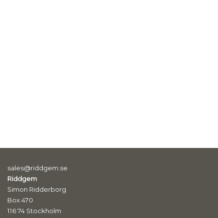
sales@riddgem.se
Riddgem
Simon Ridderborg
Box 470
116 74 Stockholm