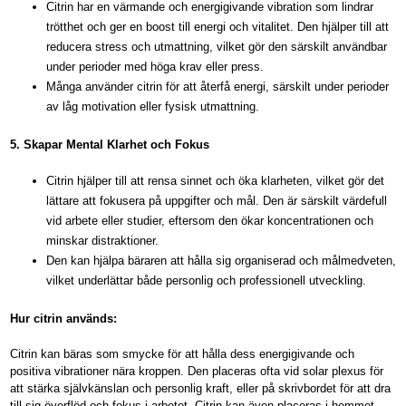
Citrin har en värmande och energigivande vibration som lindrar
trötthet och ger en boost till energi och vitalitet. Den hjälper till att
reducera stress och utmattning, vilket gör den särskilt användbar
under perioder med höga krav eller press.
Många använder citrin för att återfå energi, särskilt under perioder
av låg motivation eller fysisk utmattning.
5.
Skapar Mental Klarhet och Fokus
Citrin hjälper till att rensa sinnet och öka klarheten, vilket gör det
lättare att fokusera på uppgifter och mål. Den är särskilt värdefull
vid arbete eller studier, eftersom den ökar koncentrationen och
minskar distraktioner.
Den kan hjälpa bäraren att hålla sig organiserad och målmedveten,
vilket underlättar både personlig och professionell utveckling.
Hur citrin används:
Citrin kan bäras som smycke för att hålla dess energigivande och
positiva vibrationer nära kroppen. Den placeras ofta vid solar plexus för
att stärka självkänslan och personlig kraft, eller på skrivbordet för att dra
till sig överflöd och fokus i arbetet. Citrin kan även placeras i hemmet,