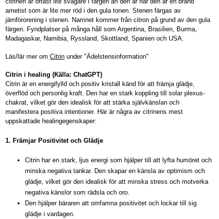
citrinen är oftast lite svagare i färgen än den är när den är en bränd
ametist som är lite mer röd i den gula tonen. Stenen färgas av
järnförorening i stenen. Namnet kommer från citron på grund av den gula
färgen. Fyndplatser på många håll som Argentina, Brasilien, Burma,
Madagaskar, Namibia, Ryssland, Skottland, Spanien och USA.
Läs/lär mer om
Citrin
under "Ädelstensinformation"
Citrin i healing (Källa: ChatGPT)
Citrin är en energifylld och positiv kristall känd för att främja glädje,
överflöd och personlig kraft. Den har en stark koppling till solar plexus-
chakrat, vilket gör den idealisk för att stärka självkänslan och
manifestera positiva intentioner. Här är några av citrinens mest
uppskattade healingegenskaper:
1.
Främjar Positivitet och Glädje
Citrin har en stark, ljus energi som hjälper till att lyfta humöret och
minska negativa tankar. Den skapar en känsla av optimism och
glädje, vilket gör den idealisk för att minska stress och motverka
negativa känslor som rädsla och oro.
Den hjälper bäraren att omfamna positivitet och lockar till sig
glädje i vardagen.