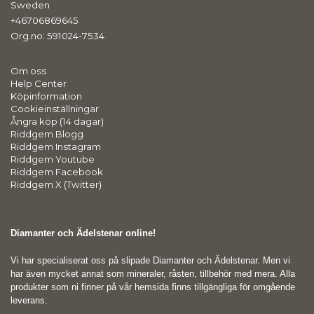
Sweden
+46706869645
Org.no: 591024-7534
Om oss
Help Center
Köpinformation
Cookieinställningar
Ångra köp (14 dagar)
Riddgem Blogg
Riddgem Instagram
Riddgem Youtube
Riddgem Facebook
Riddgem X (Twitter)
Diamanter och Ädelstenar online!
Vi har specialiserat oss på slipade Diamanter och Ädelstenar. Men vi
har även mycket annat som mineraler, råsten, tillbehör med mera. Alla
produkter som ni finner på vår hemsida finns tillgängliga för omgående
leverans.