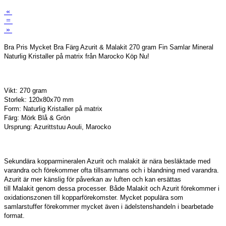
«
=
»
Bra Pris Mycket Bra Färg Azurit & Malakit 270 gram Fin Samlar Mineral
Naturlig Kristaller på matrix från Marocko Köp Nu!
Vikt: 270 gram
Storlek: 120x80x70 mm
Form: Naturlig Kristaller på matrix
Färg: Mörk Blå & Grön
Ursprung: Azurittstuu Aouli, Marocko
Sekundära kopparmineralen Azurit och malakit är nära besläktade med
varandra och förekommer ofta tillsammans och i blandning med varandra.
Azurit är mer känslig för påverkan av luften och kan ersättas
till Malakit genom dessa processer. Både Malakit och Azurit förekommer i
oxidationszonen till kopparförekomster. Mycket populära som
samlarstuffer förekommer mycket även i ädelstenshandeln i bearbetade
format.