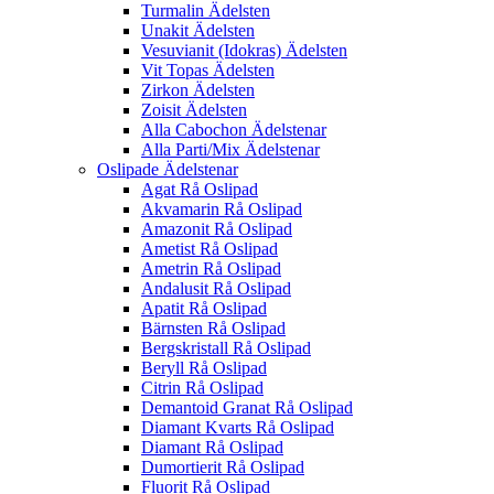
Turmalin Ädelsten
Unakit Ädelsten
Vesuvianit (Idokras) Ädelsten
Vit Topas Ädelsten
Zirkon Ädelsten
Zoisit Ädelsten
Alla Cabochon Ädelstenar
Alla Parti/Mix Ädelstenar
Oslipade Ädelstenar
Agat Rå Oslipad
Akvamarin Rå Oslipad
Amazonit Rå Oslipad
Ametist Rå Oslipad
Ametrin Rå Oslipad
Andalusit Rå Oslipad
Apatit Rå Oslipad
Bärnsten Rå Oslipad
Bergskristall Rå Oslipad
Beryll Rå Oslipad
Citrin Rå Oslipad
Demantoid Granat Rå Oslipad
Diamant Kvarts Rå Oslipad
Diamant Rå Oslipad
Dumortierit Rå Oslipad
Fluorit Rå Oslipad