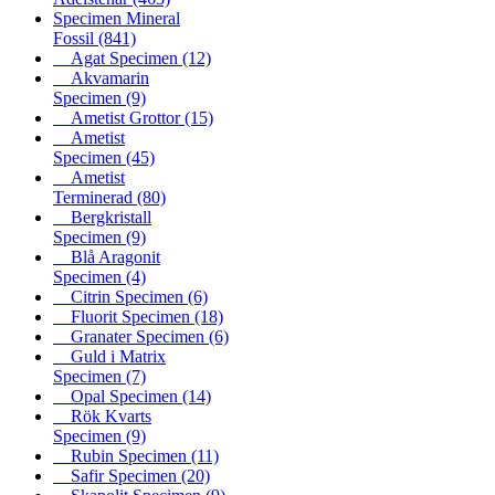
Specimen Mineral
Fossil
(841)
Agat Specimen
(12)
Akvamarin
Specimen
(9)
Ametist Grottor
(15)
Ametist
Specimen
(45)
Ametist
Terminerad
(80)
Bergkristall
Specimen
(9)
Blå Aragonit
Specimen
(4)
Citrin Specimen
(6)
Fluorit Specimen
(18)
Granater Specimen
(6)
Guld i Matrix
Specimen
(7)
Opal Specimen
(14)
Rök Kvarts
Specimen
(9)
Rubin Specimen
(11)
Safir Specimen
(20)