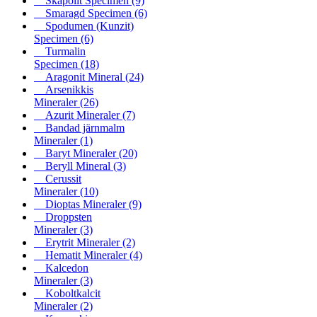
Skapolit Specimen
(9)
Smaragd Specimen
(6)
Spodumen (Kunzit)
Specimen
(6)
Turmalin
Specimen
(18)
Aragonit Mineral
(24)
Arsenikkis
Mineraler
(26)
Azurit Mineraler
(7)
Bandad järnmalm
Mineraler
(1)
Baryt Mineraler
(20)
Beryll Mineral
(3)
Cerussit
Mineraler
(10)
Dioptas Mineraler
(9)
Droppsten
Mineraler
(3)
Erytrit Mineraler
(2)
Hematit Mineraler
(4)
Kalcedon
Mineraler
(3)
Koboltkalcit
Mineraler
(2)