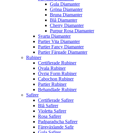
Gula Diamanter
Gröna Diamanter
Bruna Diamanter
Blå Diamanter
Cherry Diamanter
Purpur Rosa Diamanter
Svarta Diamanter
Partier Vita Diamanter
Partier Fancy Diamanter
Partier Färgade Diamanter
Rubiner
Certifierade Rubiner
Ovala Rubiner
Övrig Form Rubiner
Cabochon Rubiner
Partier Rubiner
Behandlade Rubiner
Safirer
Certifierade Safirer
Blå Safirer
Violetta Safirer
Rosa Safirer
Padparadscha Safirer
Färgväxlande Safir
Gula Safirer