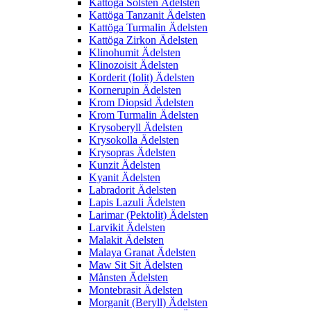
Kattöga Solsten Ädelsten
Kattöga Tanzanit Ädelsten
Kattöga Turmalin Ädelsten
Kattöga Zirkon Ädelsten
Klinohumit Ädelsten
Klinozoisit Ädelsten
Korderit (Iolit) Ädelsten
Kornerupin Ädelsten
Krom Diopsid Ädelsten
Krom Turmalin Ädelsten
Krysoberyll Ädelsten
Krysokolla Ädelsten
Krysopras Ädelsten
Kunzit Ädelsten
Kyanit Ädelsten
Labradorit Ädelsten
Lapis Lazuli Ädelsten
Larimar (Pektolit) Ädelsten
Larvikit Ädelsten
Malakit Ädelsten
Malaya Granat Ädelsten
Maw Sit Sit Ädelsten
Månsten Ädelsten
Montebrasit Ädelsten
Morganit (Beryll) Ädelsten