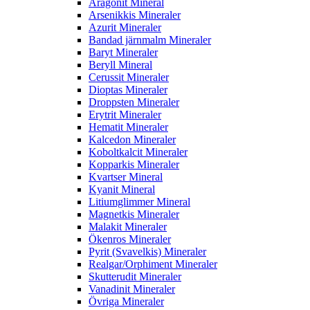
Aragonit Mineral
Arsenikkis Mineraler
Azurit Mineraler
Bandad järnmalm Mineraler
Baryt Mineraler
Beryll Mineral
Cerussit Mineraler
Dioptas Mineraler
Droppsten Mineraler
Erytrit Mineraler
Hematit Mineraler
Kalcedon Mineraler
Koboltkalcit Mineraler
Kopparkis Mineraler
Kvartser Mineral
Kyanit Mineral
Litiumglimmer Mineral
Magnetkis Mineraler
Malakit Mineraler
Ökenros Mineraler
Pyrit (Svavelkis) Mineraler
Realgar/Orphiment Mineraler
Skutterudit Mineraler
Vanadinit Mineraler
Övriga Mineraler