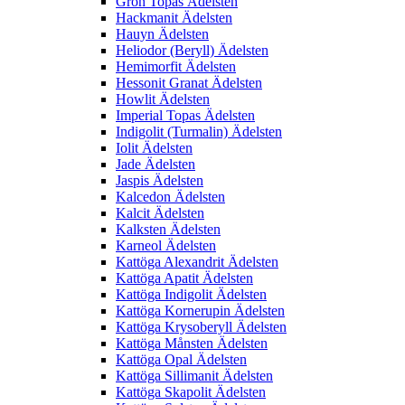
Grön Topas Ädelsten
Hackmanit Ädelsten
Hauyn Ädelsten
Heliodor (Beryll) Ädelsten
Hemimorfit Ädelsten
Hessonit Granat Ädelsten
Howlit Ädelsten
Imperial Topas Ädelsten
Indigolit (Turmalin) Ädelsten
Iolit Ädelsten
Jade Ädelsten
Jaspis Ädelsten
Kalcedon Ädelsten
Kalcit Ädelsten
Kalksten Ädelsten
Karneol Ädelsten
Kattöga Alexandrit Ädelsten
Kattöga Apatit Ädelsten
Kattöga Indigolit Ädelsten
Kattöga Kornerupin Ädelsten
Kattöga Krysoberyll Ädelsten
Kattöga Månsten Ädelsten
Kattöga Opal Ädelsten
Kattöga Sillimanit Ädelsten
Kattöga Skapolit Ädelsten