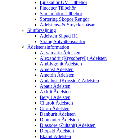
Ljuskällor UV Tillbehör
Pincetter Tillbehör
Samlarlådor Tillbehör
Sortering Skopor Rengör
Ädelstens- & Smyckespåsar
Slutförsäljning
Ädelsten Slipad Rå
Sträng Sötvattenspärlor
Ädelstensinformation
Akvamarin Ädelsten
Alexandrit (Krysoberyll) Ädelsten
Amblygonit Ädelsten
Ametist Ädelsten
Ametrin Ädelsten
Andalusit (Korssten) Ädelsten
Apatit Ädelsten
Axinit Ädelsten
Beryll Ädelsten
Charoit Ädelsten
Citrin Ädelsten
Danburit Ädelsten
Diamanter Ädelsten
Diaspore (Zultanit) Ädelsten
Diopsid Ädelsten
Ekanit Ädelsten