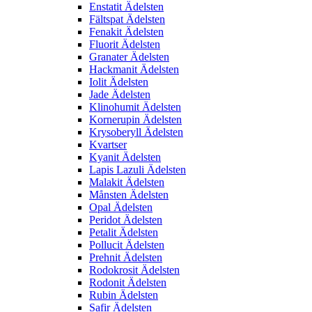
Enstatit Ädelsten
Fältspat Ädelsten
Fenakit Ädelsten
Fluorit Ädelsten
Granater Ädelsten
Hackmanit Ädelsten
Iolit Ädelsten
Jade Ädelsten
Klinohumit Ädelsten
Kornerupin Ädelsten
Krysoberyll Ädelsten
Kvartser
Kyanit Ädelsten
Lapis Lazuli Ädelsten
Malakit Ädelsten
Månsten Ädelsten
Opal Ädelsten
Peridot Ädelsten
Petalit Ädelsten
Pollucit Ädelsten
Prehnit Ädelsten
Rodokrosit Ädelsten
Rodonit Ädelsten
Rubin Ädelsten
Safir Ädelsten