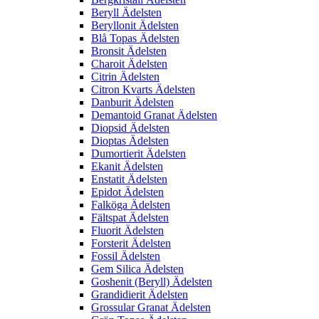
Beryll Ädelsten
Beryllonit Ädelsten
Blå Topas Ädelsten
Bronsit Ädelsten
Charoit Ädelsten
Citrin Ädelsten
Citron Kvarts Ädelsten
Danburit Ädelsten
Demantoid Granat Ädelsten
Diopsid Ädelsten
Dioptas Ädelsten
Dumortierit Ädelsten
Ekanit Ädelsten
Enstatit Ädelsten
Epidot Ädelsten
Falköga Ädelsten
Fältspat Ädelsten
Fluorit Ädelsten
Forsterit Ädelsten
Fossil Ädelsten
Gem Silica Ädelsten
Goshenit (Beryll) Ädelsten
Grandidierit Ädelsten
Grossular Granat Ädelsten