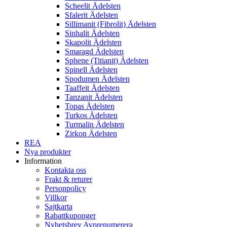
Scheelit Ädelsten
Sfalerit Ädelsten
Sillimanit (Fibrolit) Ädelsten
Sinhalit Ädelsten
Skapolit Ädelsten
Smaragd Ädelsten
Sphene (Titianit) Ädelsten
Spinell Ädelsten
Spodumen Ädelsten
Taaffeit Ädelsten
Tanzanit Ädelsten
Topas Ädelsten
Turkos Ädelsten
Turmalin Ädelsten
Zirkon Ädelsten
REA
Nya produkter
Information
Kontakta oss
Frakt & returer
Personpolicy
Villkor
Sajtkarta
Rabattkuponger
Nyhetsbrev Avprenumerera