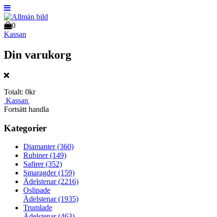
0
Kassan
Din varukorg
Totalt:
0kr
Kassan
Fortsätt handla
Kategorier
Diamanter
(360)
Rubiner
(149)
Safirer
(352)
Smaragder
(159)
Ädelstenar
(2216)
Oslipade
Ädelstenar
(1935)
Trumlade
Ädelstenar
(463)