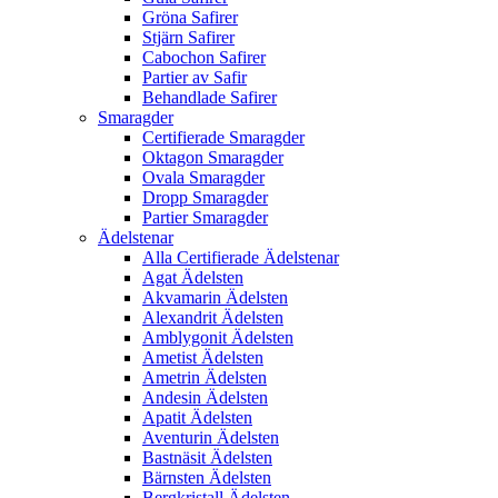
Gröna Safirer
Stjärn Safirer
Cabochon Safirer
Partier av Safir
Behandlade Safirer
Smaragder
Certifierade Smaragder
Oktagon Smaragder
Ovala Smaragder
Dropp Smaragder
Partier Smaragder
Ädelstenar
Alla Certifierade Ädelstenar
Agat Ädelsten
Akvamarin Ädelsten
Alexandrit Ädelsten
Amblygonit Ädelsten
Ametist Ädelsten
Ametrin Ädelsten
Andesin Ädelsten
Apatit Ädelsten
Aventurin Ädelsten
Bastnäsit Ädelsten
Bärnsten Ädelsten
Bergkristall Ädelsten