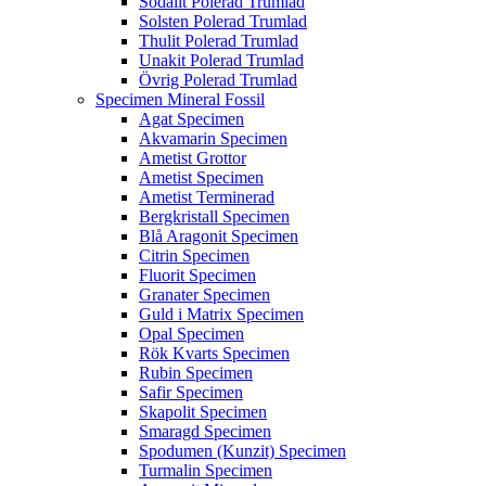
Sodalit Polerad Trumlad
Solsten Polerad Trumlad
Thulit Polerad Trumlad
Unakit Polerad Trumlad
Övrig Polerad Trumlad
Specimen Mineral Fossil
Agat Specimen
Akvamarin Specimen
Ametist Grottor
Ametist Specimen
Ametist Terminerad
Bergkristall Specimen
Blå Aragonit Specimen
Citrin Specimen
Fluorit Specimen
Granater Specimen
Guld i Matrix Specimen
Opal Specimen
Rök Kvarts Specimen
Rubin Specimen
Safir Specimen
Skapolit Specimen
Smaragd Specimen
Spodumen (Kunzit) Specimen
Turmalin Specimen