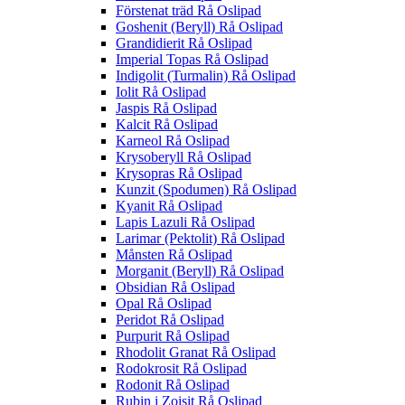
Förstenat träd Rå Oslipad
Goshenit (Beryll) Rå Oslipad
Grandidierit Rå Oslipad
Imperial Topas Rå Oslipad
Indigolit (Turmalin) Rå Oslipad
Iolit Rå Oslipad
Jaspis Rå Oslipad
Kalcit Rå Oslipad
Karneol Rå Oslipad
Krysoberyll Rå Oslipad
Krysopras Rå Oslipad
Kunzit (Spodumen) Rå Oslipad
Kyanit Rå Oslipad
Lapis Lazuli Rå Oslipad
Larimar (Pektolit) Rå Oslipad
Månsten Rå Oslipad
Morganit (Beryll) Rå Oslipad
Obsidian Rå Oslipad
Opal Rå Oslipad
Peridot Rå Oslipad
Purpurit Rå Oslipad
Rhodolit Granat Rå Oslipad
Rodokrosit Rå Oslipad
Rodonit Rå Oslipad
Rubin i Zoisit Rå Oslipad