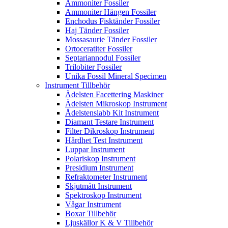
Ammoniter Fossiler
Ammoniter Hängen Fossiler
Enchodus Fisktänder Fossiler
Haj Tänder Fossiler
Mossasaurie Tänder Fossiler
Ortoceratiter Fossiler
Septariannodul Fossiler
Trilobiter Fossiler
Unika Fossil Mineral Specimen
Instrument Tillbehör
Ädelsten Facettering Maskiner
Ädelsten Mikroskop Instrument
Ådelstenslabb Kit Instrument
Diamant Testare Instrument
Filter Dikroskop Instrument
Hårdhet Test Instrument
Luppar Instrument
Polariskop Instrument
Presidium Instrument
Refraktometer Instrument
Skjutmått Instrument
Spektroskop Instrument
Vågar Instrument
Boxar Tillbehör
Ljuskällor K & V Tillbehör