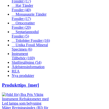
Fossiler
(17)
Haj Tänder
Fossiler
(40)
Mossasaurie Tänder
Fossiler
(17)
Ortoceratiter
Fossiler
(20)
Septariannodul
Fossiler
(5)
Trilobiter Fossiler
(16)
Unika Fossil Mineral
Specimen
(6)
Instrument
Tillbehör
(169)
Slutförsäljning
(54)
Ädelstensinformation
REA
Nya produkter
Produkttips [mer]