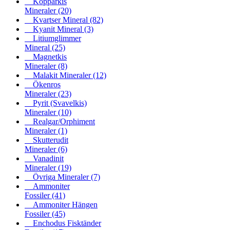
Kopparkis
Mineraler
(20)
Kvartser Mineral
(82)
Kyanit Mineral
(3)
Litiumglimmer
Mineral
(25)
Magnetkis
Mineraler
(8)
Malakit Mineraler
(12)
Ökenros
Mineraler
(23)
Pyrit (Svavelkis)
Mineraler
(10)
Realgar/Orphiment
Mineraler
(1)
Skutterudit
Mineraler
(6)
Vanadinit
Mineraler
(19)
Övriga Mineraler
(7)
Ammoniter
Fossiler
(41)
Ammoniter Hängen
Fossiler
(45)
Enchodus Fisktänder