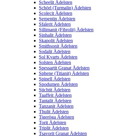
Scheelit Ädelsten
Schörl (Turmalin) Ädelsten
Scolecit Ädelsten
Serpentin Ädelsten
Sfalerit Ädelsten
Sillimanit (Fibrolit) Ädelsten
Sinhalit Ädelsten
Skapolit Ädelsten
Smithsonit Ädelsten
Sodalit Ädelsten
Sol Kvarts Ädelsten
Solsten Ädelsten
Spessartit Granat Ädelsten
Sphene (Titianit) Ädelsten
Spinell Ädelsten
Spodumen Ädelsten
Stichtit Ädelsten
Taaffeit Ädelsten
Tantalit Ädelsten
Tanzanit Ädelsten
Thulit Ädelsten
Tigeröga Ädelsten
Torit Ädelsten
Triplit Ädelsten
Tsavorit Granat Ädelsten