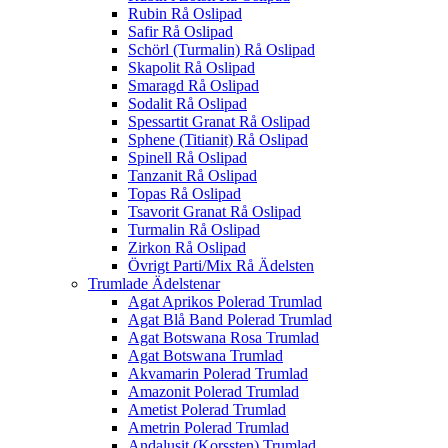
Rubin Rå Oslipad
Safir Rå Oslipad
Schörl (Turmalin) Rå Oslipad
Skapolit Rå Oslipad
Smaragd Rå Oslipad
Sodalit Rå Oslipad
Spessartit Granat Rå Oslipad
Sphene (Titianit) Rå Oslipad
Spinell Rå Oslipad
Tanzanit Rå Oslipad
Topas Rå Oslipad
Tsavorit Granat Rå Oslipad
Turmalin Rå Oslipad
Zirkon Rå Oslipad
Övrigt Parti/Mix Rå Ädelsten
Trumlade Ädelstenar
Agat Aprikos Polerad Trumlad
Agat Blå Band Polerad Trumlad
Agat Botswana Rosa Trumlad
Agat Botswana Trumlad
Akvamarin Polerad Trumlad
Amazonit Polerad Trumlad
Ametist Polerad Trumlad
Ametrin Polerad Trumlad
Andalusit (Korssten) Trumlad