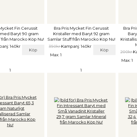
 Mycket Fin Cerussit
Bra Pris Mycket Fin Cerussit
Bra Pri
r med Baryt 90 gram
Kristaller med Baryt 92 gram
Bary
f från Marocko Köp Nu!
Samlar Stuff från Marocko Köp Nu!
Kristall
anj: 140kr
350kr
Kampanj: 140kr
Köp
Köp
200kr
K
Max: 1
Max: 1
1
1