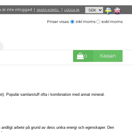
 är inte inloggad |
|
SKAPA KONTO
LOGGA IN
Priser visas:
inkl moms
exkl moms
Kassan
0
t). Populär samlarstuff ofta i kombination med annat mineral.
ch andligt arbete på grund av dess unika energi och egenskaper. Den