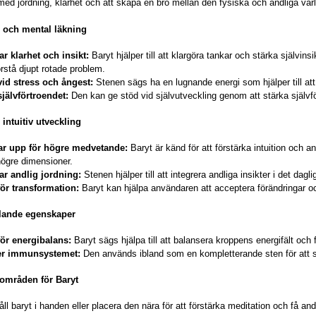
med jordning, klarhet och att skapa en bro mellan den fysiska och andliga vär
l och mental läkning
r klarhet och insikt:
Baryt hjälper till att klargöra tankar och stärka själv
rstå djupt rotade problem.
vid stress och ångest:
Stenen sägs ha en lugnande energi som hjälper till att 
jälvförtroendet:
Den kan ge stöd vid självutveckling genom att stärka självfö
 intuitiv utveckling
r upp för högre medvetande:
Baryt är känd för att förstärka intuition och 
ögre dimensioner.
ar andlig jordning:
Stenen hjälper till att integrera andliga insikter i det da
för transformation:
Baryt kan hjälpa användaren att acceptera förändringar o
elande egenskaper
för energibalans:
Baryt sägs hjälpa till att balansera kroppens energifält och f
er immunsystemet:
Den används ibland som en kompletterande sten för att s
mråden för Baryt
åll baryt i handen eller placera den nära för att förstärka meditation och få and