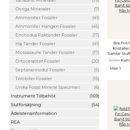
Vanadinit Mineraler
(19)
Övriga Mineraler
(7)
Ammoniter Fossiler
(41)
Ammoniter Hängen Fossiler
(45)
Enchodus Fisktänder Fossiler
(17)
Bra Pris
Haj Tänder Fossiler
(41)
Kristall
Mossasaurie Tänder Fossiler
(17)
Samlar Stuf
300kr
Kamp
Ortoceratiter Fossiler
(20)
Max: 1
Septariannodul Fossiler
(5)
Trilobiter Fossiler
(16)
Unika Fossil Mineral Specimen
(6)
Instrument Tillbehör
(169)
Slutförsäljning
(54)
Ädelstensinformation
REA