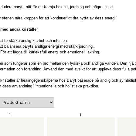
kludera baryt i nät för att främja balans, jordning och högre insikt.
 stenen nära kroppen för att kontinuerligt dra nytta av dess energi.
med andra kristaller
tt förstärka andlig klarhet och intuition.
att balansera baryts andliga energi med stark jordning.
:
För att lägga till kärleksfull energi och emotionell läkning.
en som fungerar som en bro mellan den fysiska och andliga världen. Den hjälper 
formation och förändring. Använd den med avsikt för att uppleva dess fulla pot
kristaller är healingegenskaperna hos
Baryt
baserade på andlig och symbolisk
 dess användning i intentionella och holistiska praktiker.
1
1