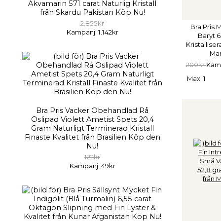
Akvamarin 571 carat Naturlig Kristall
från Skardu Pakistan Köp Nu!
2.855kr
Bra Pris 
Kampanj: 1.142kr
Baryt 6
Kristallise
Mar
200kr
Kamp
Max: 1
Bra Pris Vacker Obehandlad Rå
Oslipad Violett Ametist Spets 20,4
Gram Naturligt Terminerad Kristall
Finaste Kvalitet från Brasilien Köp den
Nu!
122kr
Kampanj: 49kr