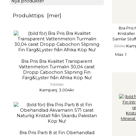
Nya produkter
Produkttips [mer]
Bra Pris
Kristalle
Samlar Stuf
350kr
Kamp
Max: 1
Bra Pris Bra Kvalitet Transparent
Vattenmelon Turmalin 30,04 carat
Dropp Cabochon Slipning Fin
Färg&Lyster från Afrika Köp Nu!
7.510kr
Kampanj: 3.004kr
Bra Pris Parti 8 st Fin Obehandlad