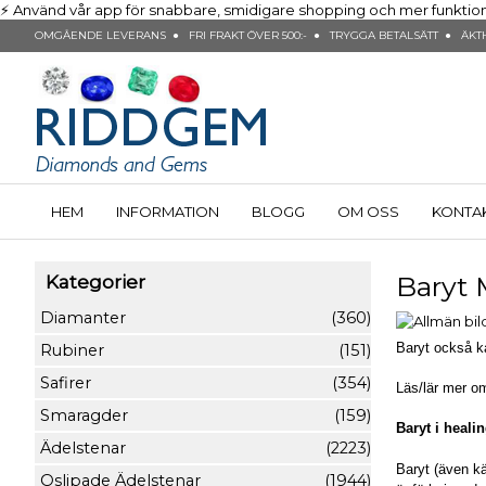
⚡ Använd vår app för snabbare, smidigare shopping och mer funktionalit
OMGÅENDE LEVERANS ● FRI FRAKT ÖVER 500:- ● TRYGGA BETALSÄTT ● ÄKTH
HEM
INFORMATION
BLOGG
OM OSS
KONTA
Baryt 
Kategorier
Diamanter
(360)
Baryt också ka
Rubiner
(151)
Safirer
(354)
Läs/lär mer 
Smaragder
(159)
Baryt i heali
Ädelstenar
(2223)
Baryt (även kä
Oslipade Ädelstenar
(1944)