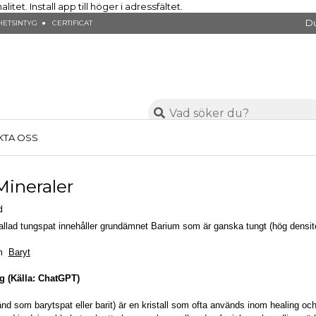
et. Install app till höger i adressfältet.
Du
ETSINTYG ● CERTIFICAT
KTA OSS
Mineraler
llad tungspat innehåller grundämnet Barium som är ganska tungt (hög densite
om
Baryt
ng (Källa: ChatGPT)
nd som barytspat eller barit) är en kristall som ofta används inom healing o