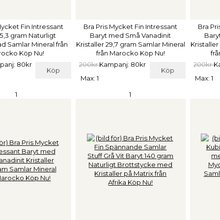
Mycket Fin Intressant
Bra Pris Mycket Fin Intressant
Bra Pri
5,3 gram Naturligt
Baryt med Små Vanadinit
Bary
rad Samlar Mineral från
Kristaller 29,7 gram Samlar Mineral
Kristalle
ocko Köp Nu!
från Marocko Köp Nu!
fr
anj: 80kr
200kr
Kampanj: 80kr
200kr
K
Köp
Köp
Max: 1
Max: 1
1
1