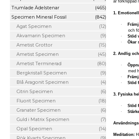
är förknippad 
Trumlade Ädelstenar
(465)
1. Emotionel
Specimen Mineral Fossil
(842)
·
Främja
Agat Specimen
(12)
och fö
Akvamarin Specimen
(9)
·
Stöd 
·
Ökar s
Ametist Grottor
(15)
2. Andlig och
Ametist Specimen
(45)
Ametist Terminerad
(80)
·
Öppna
med h
Bergkristall Specimen
(9)
·
Främj
Blå Aragonit Specimen
(4)
·
Stöd 
Citrin Specimen
(6)
3. Fysiska h
Fluorit Specimen
(18)
·
Stöd 
Granater Specimen
(6)
·
Stärk
Guld i Matrix Specimen
(7)
Användningso
Opal Specimen
(14)
Meditation:
H
Rök Kvarts Specimen
(9)