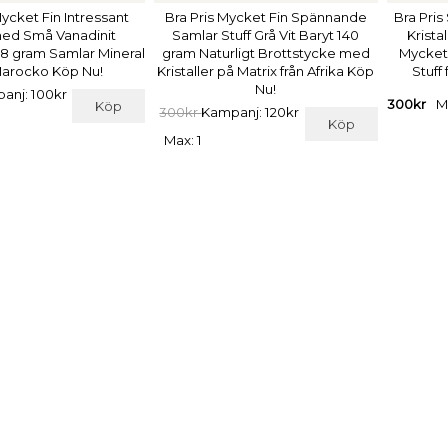
Mycket Fin Intressant
Bra Pris Mycket Fin Spännande
Bra Pris
med Små Vanadinit
Samlar Stuff Grå Vit Baryt 140
Krista
2,8 gram Samlar Mineral
gram Naturligt Brottstycke med
Mycket
Marocko Köp Nu!
Kristaller på Matrix från Afrika Köp
Stuff
Nu!
anj: 100kr
300kr
M
Köp
300kr
Kampanj: 120kr
Köp
Max: 1