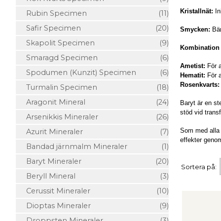
Kristallnät:
In
Rubin Specimen
(11)
Safir Specimen
(20)
Smycken:
Bär
Skapolit Specimen
(9)
Kombination 
Smaragd Specimen
(6)
Ametist:
För a
Spodumen (Kunzit) Specimen
(6)
Hematit:
För 
Rosenkvarts
Turmalin Specimen
(18)
Aragonit Mineral
(24)
Baryt är en st
stöd vid trans
Arsenikkis Mineraler
(26)
Som med alla 
Azurit Mineraler
(7)
effekter genom
Bandad järnmalm Mineraler
(1)
Baryt Mineraler
(20)
Sortera på:
Beryll Mineral
(3)
Cerussit Mineraler
(10)
Dioptas Mineraler
(9)
Droppsten Mineraler
(3)