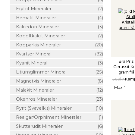
Erytrit Mineraler
(2)
Hematit Mineraler
(4)
Kalcedon Mineraler
(3)
Koboltkalcit Mineraler
(2)
Kopparkis Mineraler
(20)
Kvartser Mineral
(82)
Bra Pris 
Kyanit Mineral
(3)
Cerussit Kr
Litiumglimmer Mineral
(25)
gram fr
500kr
Kamp
Magnetkis Mineraler
(8)
Max: 1
Malakit Mineraler
(12)
Ökenros Mineraler
(23)
Pyrit (Svavelkis) Mineraler
(10)
Realgar/Orphiment Mineraler
(1)
Skutterudit Mineraler
(6)