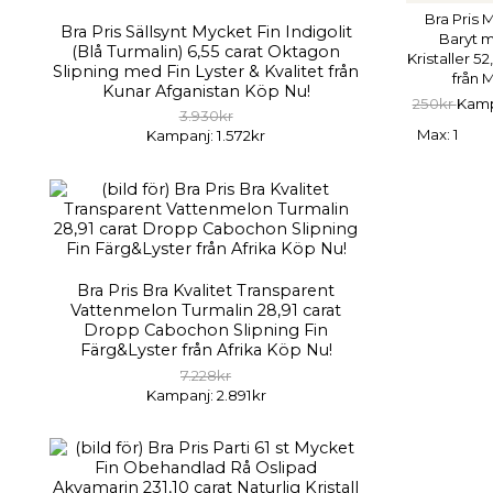
Bra Pris 
Bra Pris Sällsynt Mycket Fin Indigolit
Baryt 
(Blå Turmalin) 6,55 carat Oktagon
Kristaller 5
Slipning med Fin Lyster & Kvalitet från
från 
Kunar Afganistan Köp Nu!
250kr
Kamp
3.930kr
Max: 1
Kampanj: 1.572kr
Bra Pris Bra Kvalitet Transparent
Vattenmelon Turmalin 28,91 carat
Dropp Cabochon Slipning Fin
Färg&Lyster från Afrika Köp Nu!
7.228kr
Kampanj: 2.891kr