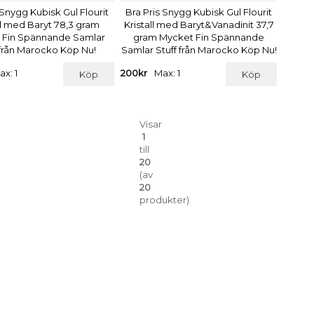
 Snygg Kubisk Gul Flourit
Bra Pris Snygg Kubisk Gul Flourit
ll med Baryt 78,3 gram
Kristall med Baryt&Vanadinit 37,7
 Fin Spännande Samlar
gram Mycket Fin Spännande
 från Marocko Köp Nu!
Samlar Stuff från Marocko Köp Nu!
ax: 1
200kr
Max: 1
Köp
Köp
Visar
1
till
20
(av
20
produkter)