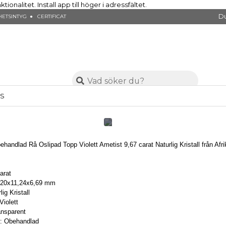
nalitet. Install app till höger i adressfältet.
Du
ETSINTYG ● CERTIFICAT
SS
ehandlad Rå Oslipad Topp Violett Ametist 9,67 carat Naturlig Kristall från Afr
carat
7,20x11,24x6,69 mm
ig Kristall
Violett
ansparent
: Obehandlad