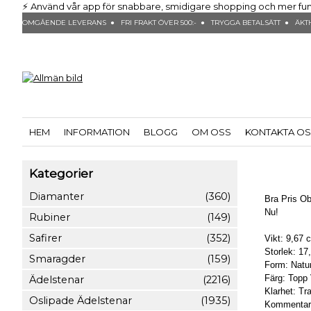
⚡ Använd vår app för snabbare, smidigare shopping och mer funktio
OMGÅENDE LEVERANS ● FRI FRAKT ÖVER 500:- ● TRYGGA BETALSÄTT ● ÄKTH
HEM
INFORMATION
BLOGG
OM OSS
KONTAKTA O
Kategorier
Diamanter
(360)
Bra Pris Ob
Nu!
Rubiner
(149)
Safirer
(352)
Vikt: 9,67 
Storlek: 1
Smaragder
(159)
Form: Naturl
Färg: Topp 
Ädelstenar
(2216)
Klarhet: Tr
Oslipade Ädelstenar
(1935)
Kommentar