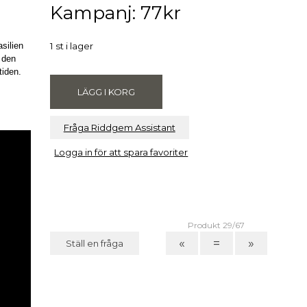
Kampanj: 77kr
.
silien
1 st i lager
 den
tiden.
Fråga Riddgem Assistant
Logga in för att spara favoriter
Produkt 29/67
«
=
»
Ställ en fråga