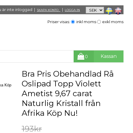
 är inte inloggad |
|
SKAPA KONTO
LOGGA IN
Priser visas:
inkl moms
exkl moms
Kassan
0
Bra Pris Obehandlad Rå
Oslipad Topp Violett
ika Köp
Ametist 9,67 carat
Naturlig Kristall från
Afrika Köp Nu!
193kr