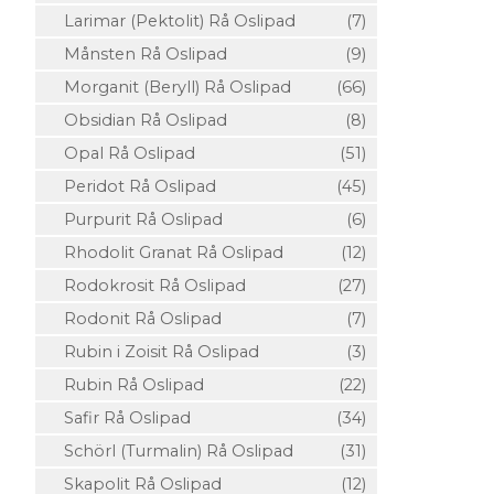
Larimar (Pektolit) Rå Oslipad
(7)
Månsten Rå Oslipad
(9)
Morganit (Beryll) Rå Oslipad
(66)
Obsidian Rå Oslipad
(8)
Opal Rå Oslipad
(51)
Peridot Rå Oslipad
(45)
Purpurit Rå Oslipad
(6)
Rhodolit Granat Rå Oslipad
(12)
Rodokrosit Rå Oslipad
(27)
Rodonit Rå Oslipad
(7)
Rubin i Zoisit Rå Oslipad
(3)
Rubin Rå Oslipad
(22)
Safir Rå Oslipad
(34)
Schörl (Turmalin) Rå Oslipad
(31)
Skapolit Rå Oslipad
(12)