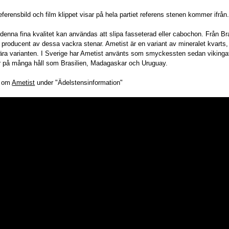
referensbild och film klippet visar på hela partiet referens stenen kommer ifrån
denna fina kvalitet kan användas att slipa fasseterad eller cabochon. Från Bra
 producent av dessa vackra stenar. Ametist är en variant av mineralet kvarts,
ära varianten. I Sverige har Ametist använts som smyckessten sedan vikinga
r på många håll som Brasilien, Madagaskar och Uruguay.
r om
Ametist
under "Ädelstensinformation"