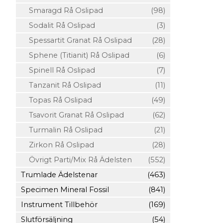
Smaragd Rå Oslipad
(98)
Sodalit Rå Oslipad
(3)
Spessartit Granat Rå Oslipad
(28)
Sphene (Titianit) Rå Oslipad
(6)
Spinell Rå Oslipad
(7)
Tanzanit Rå Oslipad
(11)
Topas Rå Oslipad
(49)
Tsavorit Granat Rå Oslipad
(62)
Turmalin Rå Oslipad
(21)
Zirkon Rå Oslipad
(28)
Övrigt Parti/Mix Rå Ädelsten
(552)
Trumlade Ädelstenar
(463)
Specimen Mineral Fossil
(841)
Instrument Tillbehör
(169)
Slutförsäljning
(54)