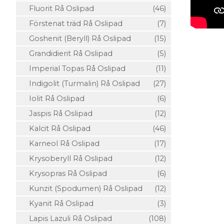
Fluorit Rå Oslipad
(46)
Förstenat träd Rå Oslipad
(7)
Goshenit (Beryll) Rå Oslipad
(15)
Grandidierit Rå Oslipad
(5)
Imperial Topas Rå Oslipad
(11)
Indigolit (Turmalin) Rå Oslipad
(27)
Iolit Rå Oslipad
(6)
Jaspis Rå Oslipad
(12)
Kalcit Rå Oslipad
(46)
Karneol Rå Oslipad
(17)
Krysoberyll Rå Oslipad
(12)
Krysopras Rå Oslipad
(6)
Kunzit (Spodumen) Rå Oslipad
(12)
Kyanit Rå Oslipad
(3)
Lapis Lazuli Rå Oslipad
(108)