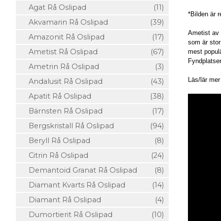
Agat Rå Oslipad
(11)
*Bilden är 
Akvamarin Rå Oslipad
(39)
Ametist av 
Amazonit Rå Oslipad
(17)
som är stor
Ametist Rå Oslipad
(67)
mest popul
Fyndplatse
Ametrin Rå Oslipad
(3)
Läs/lär me
Andalusit Rå Oslipad
(43)
Apatit Rå Oslipad
(38)
Bärnsten Rå Oslipad
(17)
Bergskristall Rå Oslipad
(94)
Beryll Rå Oslipad
(8)
Citrin Rå Oslipad
(24)
Demantoid Granat Rå Oslipad
(8)
Diamant Kvarts Rå Oslipad
(14)
Diamant Rå Oslipad
(4)
Dumortierit Rå Oslipad
(10)