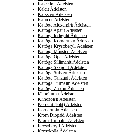
Kalcedon Ädelsten
Kalcit Ädelsten
Kalksten Ädelsten
Karneol Ädelsten
Kattöga Alexandrit Ädelsten
Kattöga Apatit Ädelsten
Kattöga Indigolit Ädelsten
Kattöga Kornerupin Ädelsten
Kattöga Krysoberyll Ädelsten
Kattöga Månsten Ädelsten
Kattöga Opal Ädelsten
Kattöga Sillimanit Ädelsten
Kattöga Skapolit Ädelsten
Kattöga Solsten Ädelsten
Kattöga Tanzanit Ädelsten
Kattöga Turmalin Ädelsten
Kattöga Zirkon Ädelsten
Klinohumit Ädelsten
Klinozoisit Ädelsten
Korderit (Iolit) Ädelsten
Kornerupin Ädelsten
Krom Diopsid Ädelsten
Krom Turmalin Ädelsten
Krysoberyll Ädelsten
Krysokolla Ädelsten