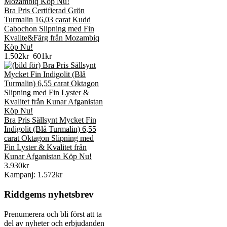
Bra Pris Certifierad Grön
Turmalin 16,03 carat Kudd
Cabochon Slipning med Fin
Kvalite&Färg från Mozambiq
Köp Nu!
1.502kr
601kr
Bra Pris Sällsynt Mycket Fin
Indigolit (Blå Turmalin) 6,55
carat Oktagon Slipning med
Fin Lyster & Kvalitet från
Kunar Afganistan Köp Nu!
3.930kr
Kampanj: 1.572kr
Riddgems nyhetsbrev
Prenumerera och bli först att ta
del av nyheter och erbjudanden