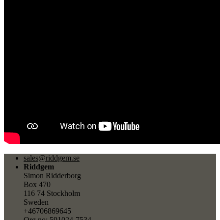
sales@riddgem.se
Riddgem
Simon Ridderborg
Box 470
116 74 Stockholm
Sweden
+46706869645
Org.no: 591024-7534