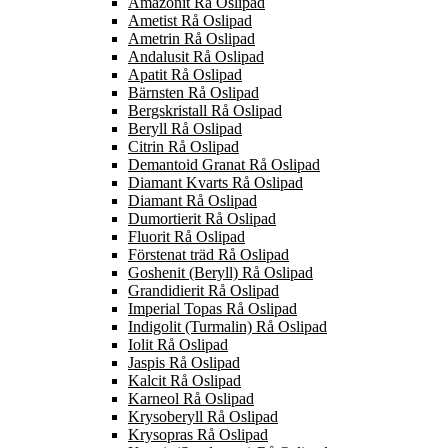
Amazonit Rå Oslipad
Ametist Rå Oslipad
Ametrin Rå Oslipad
Andalusit Rå Oslipad
Apatit Rå Oslipad
Bärnsten Rå Oslipad
Bergskristall Rå Oslipad
Beryll Rå Oslipad
Citrin Rå Oslipad
Demantoid Granat Rå Oslipad
Diamant Kvarts Rå Oslipad
Diamant Rå Oslipad
Dumortierit Rå Oslipad
Fluorit Rå Oslipad
Förstenat träd Rå Oslipad
Goshenit (Beryll) Rå Oslipad
Grandidierit Rå Oslipad
Imperial Topas Rå Oslipad
Indigolit (Turmalin) Rå Oslipad
Iolit Rå Oslipad
Jaspis Rå Oslipad
Kalcit Rå Oslipad
Karneol Rå Oslipad
Krysoberyll Rå Oslipad
Krysopras Rå Oslipad