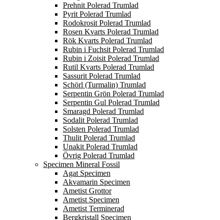
Prehnit Polerad Trumlad
Pyrit Polerad Trumlad
Rodokrosit Polerad Trumlad
Rosen Kvarts Polerad Trumlad
Rök Kvarts Polerad Trumlad
Rubin i Fuchsit Polerad Trumlad
Rubin i Zoisit Polerad Trumlad
Rutil Kvarts Polerad Trumlad
Sassurit Polerad Trumlad
Schörl (Turmalin) Trumlad
Serpentin Grön Polerad Trumlad
Serpentin Gul Polerad Trumlad
Smaragd Polerad Trumlad
Sodalit Polerad Trumlad
Solsten Polerad Trumlad
Thulit Polerad Trumlad
Unakit Polerad Trumlad
Övrig Polerad Trumlad
Specimen Mineral Fossil
Agat Specimen
Akvamarin Specimen
Ametist Grottor
Ametist Specimen
Ametist Terminerad
Bergkristall Specimen