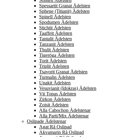
Solsten Ädelsten
Spessartit Granat Ädelsten
Sphene (Titianit) Ädelsten
Spinell Ädelsten
Spodumen Ädelsten
Stichtit Ädelsten
Taaffeit Ädelsten
Tantalit Ädelsten
Tanzanit Ädelsten
Thulit Ädelsten
Tigeröga Ädelsten
Torit Ädelsten
Triplit Ädelsten
Tsavorit Granat Ädelsten
Turmalin Ädelsten
Unakit Ädelsten
Vesuvianit (Idokras) Ädelsten
Vit Topas Ädelsten
Zirkon Ädelsten
Zoisit Ädelsten
Alla Cabochon Ädelstenar
Alla Parti/Mix Ädelstenar
Oslipade Ädelstenar
Agat Rå Oslipad
Akvamarin Rå Oslipad