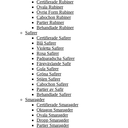
Certifierade Rubiner
Ovala Rubiner
Övrig Form Rubiner
Cabochon Rubiner
Partier Rubiner
Behandlade Rubiner
Safirer
Certifierade Safirer
Blå Safirer
Violetta Safirer
Rosa Safirer
Padparadscha Safirer
Färgväxlande Safir
Gula Safirer
Gröna Safirer
Stjärn Safirer
Cabochon Safirer
Partier av Safir
Behandlade Safirer
Smaragder
Certifierade Smaragder
Oktagon Smaragder
Ovala Smaragder
Dropp Smaragder
Partier Smaragder