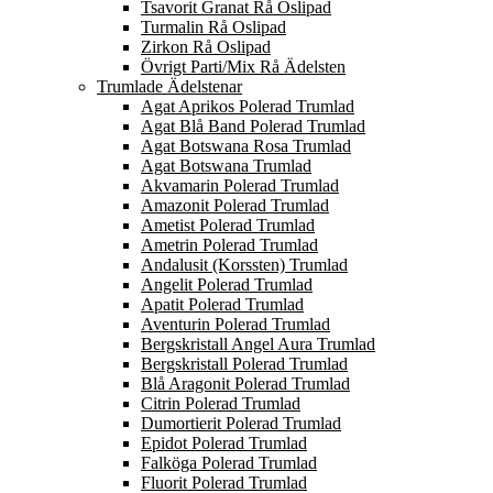
Tsavorit Granat Rå Oslipad
Turmalin Rå Oslipad
Zirkon Rå Oslipad
Övrigt Parti/Mix Rå Ädelsten
Trumlade Ädelstenar
Agat Aprikos Polerad Trumlad
Agat Blå Band Polerad Trumlad
Agat Botswana Rosa Trumlad
Agat Botswana Trumlad
Akvamarin Polerad Trumlad
Amazonit Polerad Trumlad
Ametist Polerad Trumlad
Ametrin Polerad Trumlad
Andalusit (Korssten) Trumlad
Angelit Polerad Trumlad
Apatit Polerad Trumlad
Aventurin Polerad Trumlad
Bergskristall Angel Aura Trumlad
Bergskristall Polerad Trumlad
Blå Aragonit Polerad Trumlad
Citrin Polerad Trumlad
Dumortierit Polerad Trumlad
Epidot Polerad Trumlad
Falköga Polerad Trumlad
Fluorit Polerad Trumlad