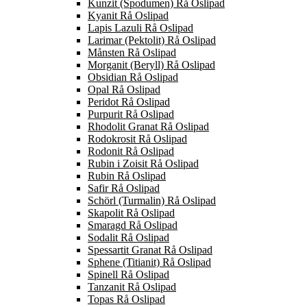
Kunzit (Spodumen) Rå Oslipad
Kyanit Rå Oslipad
Lapis Lazuli Rå Oslipad
Larimar (Pektolit) Rå Oslipad
Månsten Rå Oslipad
Morganit (Beryll) Rå Oslipad
Obsidian Rå Oslipad
Opal Rå Oslipad
Peridot Rå Oslipad
Purpurit Rå Oslipad
Rhodolit Granat Rå Oslipad
Rodokrosit Rå Oslipad
Rodonit Rå Oslipad
Rubin i Zoisit Rå Oslipad
Rubin Rå Oslipad
Safir Rå Oslipad
Schörl (Turmalin) Rå Oslipad
Skapolit Rå Oslipad
Smaragd Rå Oslipad
Sodalit Rå Oslipad
Spessartit Granat Rå Oslipad
Sphene (Titianit) Rå Oslipad
Spinell Rå Oslipad
Tanzanit Rå Oslipad
Topas Rå Oslipad