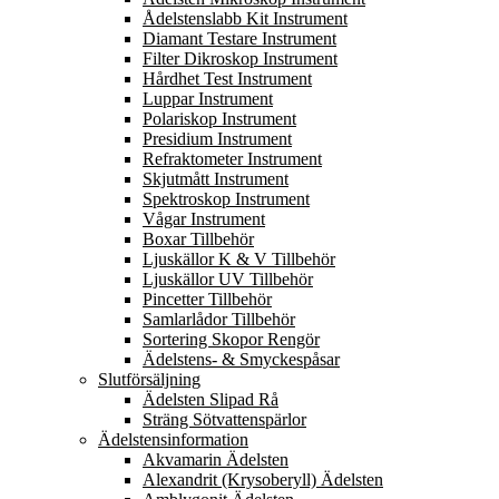
Ådelstenslabb Kit Instrument
Diamant Testare Instrument
Filter Dikroskop Instrument
Hårdhet Test Instrument
Luppar Instrument
Polariskop Instrument
Presidium Instrument
Refraktometer Instrument
Skjutmått Instrument
Spektroskop Instrument
Vågar Instrument
Boxar Tillbehör
Ljuskällor K & V Tillbehör
Ljuskällor UV Tillbehör
Pincetter Tillbehör
Samlarlådor Tillbehör
Sortering Skopor Rengör
Ädelstens- & Smyckespåsar
Slutförsäljning
Ädelsten Slipad Rå
Sträng Sötvattenspärlor
Ädelstensinformation
Akvamarin Ädelsten
Alexandrit (Krysoberyll) Ädelsten