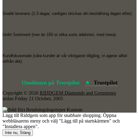
Snabb leverans (1-3 dagar, vanligen skickas din beställning dagen efter).
Unikt Sortiment (mer än 150 st olika sorts ädelsten, med mera)
Kundfokuserade (våra kunder är vår viktigaste tillgång, vi agerar alltid
utifrån det).
Omdömen på Trustpilot
Trustpilot
Copyright © 2026
RIDDGEM Diamonds and Gemstones
sedan
Friday 21 October, 2005
Lägg till Riddgem som app för snabbare shopping. Öppna
webbläsarens meny och välj "Lägg till på startskärmen" och
"Installera appen".
Inte nu, Stäng