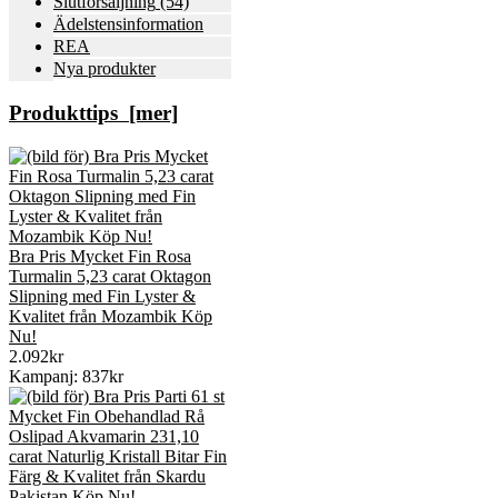
Slutförsäljning
(54)
Ädelstensinformation
REA
Nya produkter
Produkttips [mer]
Bra Pris Mycket Fin Rosa
Turmalin 5,23 carat Oktagon
Slipning med Fin Lyster &
Kvalitet från Mozambik Köp
Nu!
2.092kr
Kampanj: 837kr