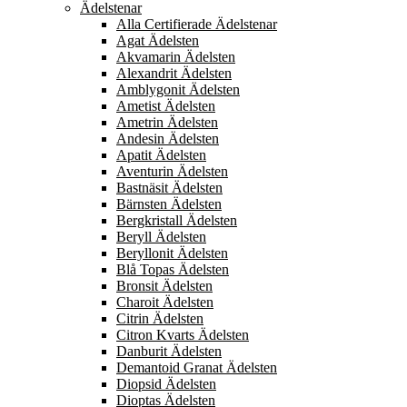
Ädelstenar
Alla Certifierade Ädelstenar
Agat Ädelsten
Akvamarin Ädelsten
Alexandrit Ädelsten
Amblygonit Ädelsten
Ametist Ädelsten
Ametrin Ädelsten
Andesin Ädelsten
Apatit Ädelsten
Aventurin Ädelsten
Bastnäsit Ädelsten
Bärnsten Ädelsten
Bergkristall Ädelsten
Beryll Ädelsten
Beryllonit Ädelsten
Blå Topas Ädelsten
Bronsit Ädelsten
Charoit Ädelsten
Citrin Ädelsten
Citron Kvarts Ädelsten
Danburit Ädelsten
Demantoid Granat Ädelsten
Diopsid Ädelsten
Dioptas Ädelsten