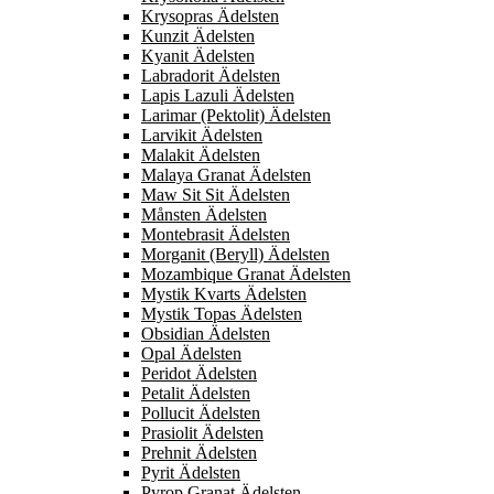
Krysopras Ädelsten
Kunzit Ädelsten
Kyanit Ädelsten
Labradorit Ädelsten
Lapis Lazuli Ädelsten
Larimar (Pektolit) Ädelsten
Larvikit Ädelsten
Malakit Ädelsten
Malaya Granat Ädelsten
Maw Sit Sit Ädelsten
Månsten Ädelsten
Montebrasit Ädelsten
Morganit (Beryll) Ädelsten
Mozambique Granat Ädelsten
Mystik Kvarts Ädelsten
Mystik Topas Ädelsten
Obsidian Ädelsten
Opal Ädelsten
Peridot Ädelsten
Petalit Ädelsten
Pollucit Ädelsten
Prasiolit Ädelsten
Prehnit Ädelsten
Pyrit Ädelsten
Pyrop Granat Ädelsten