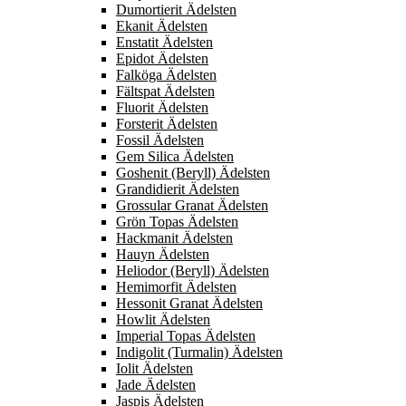
Dumortierit Ädelsten
Ekanit Ädelsten
Enstatit Ädelsten
Epidot Ädelsten
Falköga Ädelsten
Fältspat Ädelsten
Fluorit Ädelsten
Forsterit Ädelsten
Fossil Ädelsten
Gem Silica Ädelsten
Goshenit (Beryll) Ädelsten
Grandidierit Ädelsten
Grossular Granat Ädelsten
Grön Topas Ädelsten
Hackmanit Ädelsten
Hauyn Ädelsten
Heliodor (Beryll) Ädelsten
Hemimorfit Ädelsten
Hessonit Granat Ädelsten
Howlit Ädelsten
Imperial Topas Ädelsten
Indigolit (Turmalin) Ädelsten
Iolit Ädelsten
Jade Ädelsten
Jaspis Ädelsten