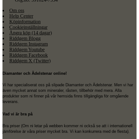
Om oss
Help Center
Köpinformation
Cookieinställningar
Ångra köp (14 dagar)
Riddgem Blogg
Riddgem Instagram
Riddgem Youtube
Riddgem Facebook
Riddgem X (Twitter)
Diamanter och Ädelstenar online!
Vi har specialiserat oss på slipade Diamanter och Ädelstenar. Men vi har
även mycket annat som mineraler, råsten, tillbehör med mera. Alla
produkter som ni finner på vår hemsida finns tillgängliga för omgående
leverans.
Vad vi är bra på
Bra priser (Om ni letar på webben kommer ni också se att i internationell
jämförelse är våra priser mycket bra. Vi kan konkurrera med de flesta).