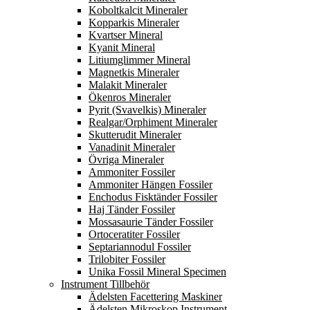
Koboltkalcit Mineraler
Kopparkis Mineraler
Kvartser Mineral
Kyanit Mineral
Litiumglimmer Mineral
Magnetkis Mineraler
Malakit Mineraler
Ökenros Mineraler
Pyrit (Svavelkis) Mineraler
Realgar/Orphiment Mineraler
Skutterudit Mineraler
Vanadinit Mineraler
Övriga Mineraler
Ammoniter Fossiler
Ammoniter Hängen Fossiler
Enchodus Fisktänder Fossiler
Haj Tänder Fossiler
Mossasaurie Tänder Fossiler
Ortoceratiter Fossiler
Septariannodul Fossiler
Trilobiter Fossiler
Unika Fossil Mineral Specimen
Instrument Tillbehör
Ädelsten Facettering Maskiner
Ädelsten Mikroskop Instrument