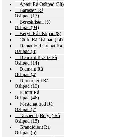
Apatit Rå Oslipad
(38)
Bärnsten Rå
Oslipad
(17)
Bergskristall Rå
Oslipad
(94)
Beryll Rå Oslipad
(8)
Citrin Rå Oslipad
(24)
Demantoid Granat Rå
Oslipad
(8)
Diamant Kvarts Rå
Oslipad
(14)
Diamant Rå
Oslipad
(4)
Dumortierit Rå
Oslipad
(10)
Fluorit Rå
Oslipad
(46)
Förstenat träd Rå
Oslipad
(7)
Goshenit (Beryll) Rå
Oslipad
(15)
Grandidierit Rå
Oslipad
(5)