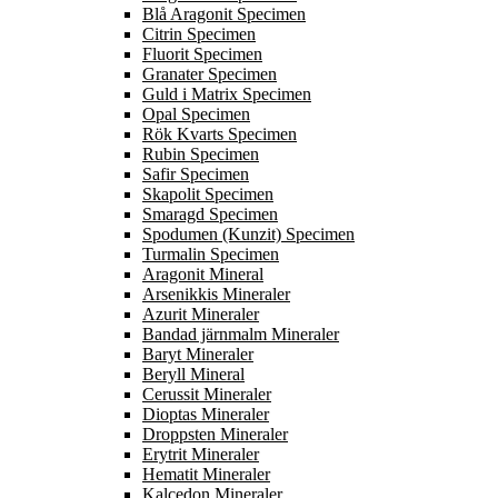
Blå Aragonit Specimen
Citrin Specimen
Fluorit Specimen
Granater Specimen
Guld i Matrix Specimen
Opal Specimen
Rök Kvarts Specimen
Rubin Specimen
Safir Specimen
Skapolit Specimen
Smaragd Specimen
Spodumen (Kunzit) Specimen
Turmalin Specimen
Aragonit Mineral
Arsenikkis Mineraler
Azurit Mineraler
Bandad järnmalm Mineraler
Baryt Mineraler
Beryll Mineral
Cerussit Mineraler
Dioptas Mineraler
Droppsten Mineraler
Erytrit Mineraler
Hematit Mineraler
Kalcedon Mineraler