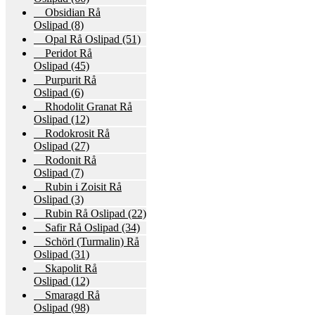
Obsidian Rå
Oslipad
(8)
Opal Rå Oslipad
(51)
Peridot Rå
Oslipad
(45)
Purpurit Rå
Oslipad
(6)
Rhodolit Granat Rå
Oslipad
(12)
Rodokrosit Rå
Oslipad
(27)
Rodonit Rå
Oslipad
(7)
Rubin i Zoisit Rå
Oslipad
(3)
Rubin Rå Oslipad
(22)
Safir Rå Oslipad
(34)
Schörl (Turmalin) Rå
Oslipad
(31)
Skapolit Rå
Oslipad
(12)
Smaragd Rå
Oslipad
(98)