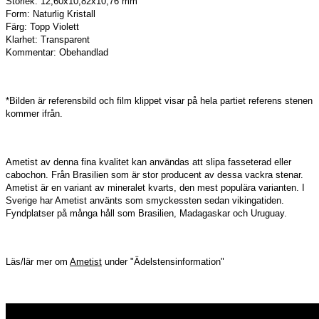
Storlek: 12,60x10,82x10,76 mm
Form: Naturlig Kristall
Färg: Topp Violett
Klarhet: Transparent
Kommentar: Obehandlad
*Bilden är referensbild och film klippet visar på hela partiet referens stenen
kommer ifrån.
Ametist av denna fina kvalitet kan användas att slipa fasseterad eller
cabochon. Från Brasilien som är stor producent av dessa vackra stenar.
Ametist är en variant av mineralet kvarts, den mest populära varianten. I
Sverige har Ametist använts som smyckessten sedan vikingatiden.
Fyndplatser på många håll som Brasilien, Madagaskar och Uruguay.
Läs/lär mer om
Ametist
under "Ädelstensinformation"