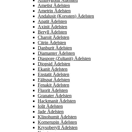
Amblygonit Ädelsten
Ametist Ädelsten
Ametrin Ädelsten
Andalusit (Korssten) Ädelsten
Apatit Ädelsten
Axinit Ädelsten
Beryll Ädelsten
Charoit Ädelsten
Citrin Ädelsten
Danburit Ädelsten
Diamanter Ädelsten
Diaspore (Zultanit) Ädelsten
Diopsid Ädelsten
Ekanit Ädelsten
Enstatit Ädelsten
Fältspat Ädelsten
Fenakit Ädelsten
Fluorit Ädelsten
Granater Ädelsten
Hackmanit Ädelsten
Iolit Ädelsten
Jade Ädelsten
Klinohumit Ädelsten
Kornerupin Ädelsten
Krysoberyll Ädelsten