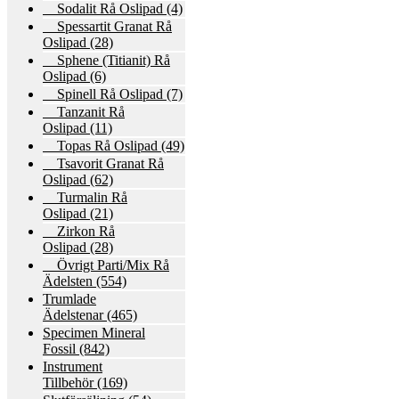
Sodalit Rå Oslipad
(4)
Spessartit Granat Rå
Oslipad
(28)
Sphene (Titianit) Rå
Oslipad
(6)
Spinell Rå Oslipad
(7)
Tanzanit Rå
Oslipad
(11)
Topas Rå Oslipad
(49)
Tsavorit Granat Rå
Oslipad
(62)
Turmalin Rå
Oslipad
(21)
Zirkon Rå
Oslipad
(28)
Övrigt Parti/Mix Rå
Ädelsten
(554)
Trumlade
Ädelstenar
(465)
Specimen Mineral
Fossil
(842)
Instrument
Tillbehör
(169)