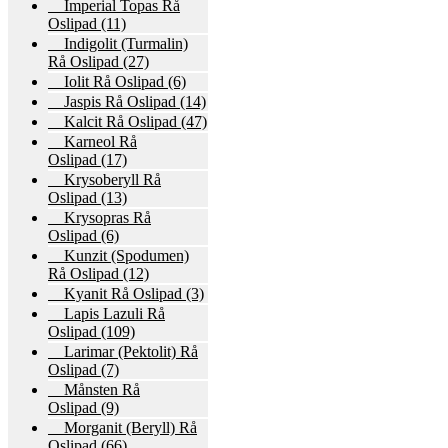
Imperial Topas Rå
Oslipad
(11)
Indigolit (Turmalin)
Rå Oslipad
(27)
Iolit Rå Oslipad
(6)
Jaspis Rå Oslipad
(14)
Kalcit Rå Oslipad
(47)
Karneol Rå
Oslipad
(17)
Krysoberyll Rå
Oslipad
(13)
Krysopras Rå
Oslipad
(6)
Kunzit (Spodumen)
Rå Oslipad
(12)
Kyanit Rå Oslipad
(3)
Lapis Lazuli Rå
Oslipad
(109)
Larimar (Pektolit) Rå
Oslipad
(7)
Månsten Rå
Oslipad
(9)
Morganit (Beryll) Rå
Oslipad
(66)