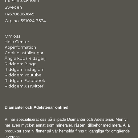
116 74 Stockholm
Sweden
+46706869645
Org.no: 591024-7534
Om oss
Help Center
Köpinformation
Cookieinställningar
Ångra köp (14 dagar)
Riddgem Blogg
Riddgem Instagram
Riddgem Youtube
Riddgem Facebook
Riddgem X (Twitter)
Diamanter och Ädelstenar online!
Vi har specialiserat oss på slipade Diamanter och Ädelstenar. Men vi
har även mycket annat som mineraler, råsten, tillbehör med mera. Alla
produkter som ni finner på vår hemsida finns tillgängliga för omgående
leverans.