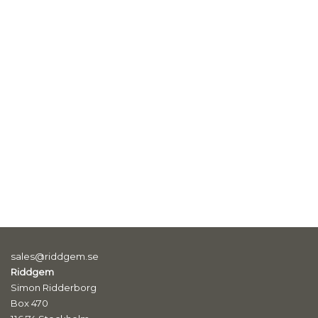
sales@riddgem.se
Riddgem
Simon Ridderborg
Box 470