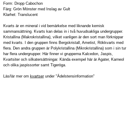
Form: Dropp Cabochon
Färg: Grön Mönster med Inslag av Gult
Klarhet: Translucent
Kvarts är en mineral i vid bemärkelse med liknande kemisk
sammansättning. Kvarts kan delas in i två huvudsakliga undergrupper.
Kristallina (Makrokristallina), vilket vanligen är den sort man förknippar
med kvarts. I den gruppen finns Bergskristall, Ametist, Rökkvarts med
flera. Den andra gruppen är Polykristallina (Mikrokristallina) som i sin tur
har flera undergrupper. Här finner vi grupperna Kalcedon, Jaspis,
Kvartsiter och silkatersättningar. Kända exempel här är Agater, Karneol
och olika jaspissorter samt Tigeröga.
Läs/lär mer om
kvartser
under "Ädelstensinformation"