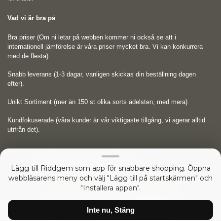
Vad vi är bra på
Bra priser (Om ni letar på webben kommer ni också se att i
internationell jämförelse är våra priser mycket bra. Vi kan konkurrera
med de flesta).
Snabb leverans (1-3 dagar, vanligen skickas din beställning dagen
efter).
Unikt Sortiment (mer än 150 st olika sorts ädelsten, med mera)
Kundfokuserade (våra kunder är vår viktigaste tillgång, vi agerar alltid
utifrån det).
Omdömen på Trustpilot
Trustpilot
Lägg till Riddgem som app för snabbare shopping. Öppna
webbläsarens meny och välj "Lägg till på startskärmen" och
Copyright © 2026
RIDDGEM Diamonds and Gemstones
"Installera appen".
sedan
Friday 21 October, 2005
Inte nu, Stäng