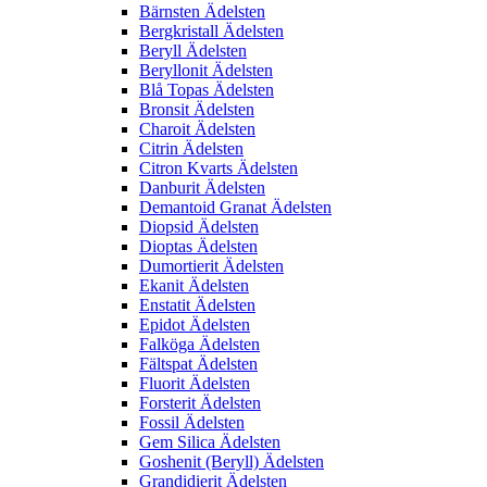
Bärnsten Ädelsten
Bergkristall Ädelsten
Beryll Ädelsten
Beryllonit Ädelsten
Blå Topas Ädelsten
Bronsit Ädelsten
Charoit Ädelsten
Citrin Ädelsten
Citron Kvarts Ädelsten
Danburit Ädelsten
Demantoid Granat Ädelsten
Diopsid Ädelsten
Dioptas Ädelsten
Dumortierit Ädelsten
Ekanit Ädelsten
Enstatit Ädelsten
Epidot Ädelsten
Falköga Ädelsten
Fältspat Ädelsten
Fluorit Ädelsten
Forsterit Ädelsten
Fossil Ädelsten
Gem Silica Ädelsten
Goshenit (Beryll) Ädelsten
Grandidierit Ädelsten