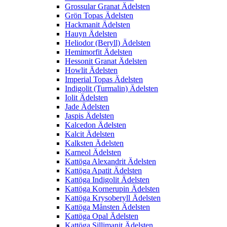
Grossular Granat Ädelsten
Grön Topas Ädelsten
Hackmanit Ädelsten
Hauyn Ädelsten
Heliodor (Beryll) Ädelsten
Hemimorfit Ädelsten
Hessonit Granat Ädelsten
Howlit Ädelsten
Imperial Topas Ädelsten
Indigolit (Turmalin) Ädelsten
Iolit Ädelsten
Jade Ädelsten
Jaspis Ädelsten
Kalcedon Ädelsten
Kalcit Ädelsten
Kalksten Ädelsten
Karneol Ädelsten
Kattöga Alexandrit Ädelsten
Kattöga Apatit Ädelsten
Kattöga Indigolit Ädelsten
Kattöga Kornerupin Ädelsten
Kattöga Krysoberyll Ädelsten
Kattöga Månsten Ädelsten
Kattöga Opal Ädelsten
Kattöga Sillimanit Ädelsten