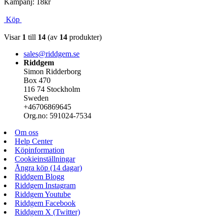
Kampanj: 18kr
Köp
Visar
1
till
14
(av
14
produkter)
sales@riddgem.se
Riddgem
Simon Ridderborg
Box 470
116 74 Stockholm
Sweden
+46706869645
Org.no: 591024-7534
Om oss
Help Center
Köpinformation
Cookieinställningar
Ångra köp (14 dagar)
Riddgem Blogg
Riddgem Instagram
Riddgem Youtube
Riddgem Facebook
Riddgem X (Twitter)