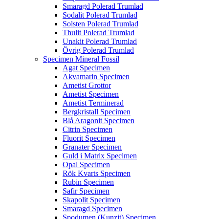
Smaragd Polerad Trumlad
Sodalit Polerad Trumlad
Solsten Polerad Trumlad
Thulit Polerad Trumlad
Unakit Polerad Trumlad
Övrig Polerad Trumlad
Specimen Mineral Fossil
Agat Specimen
Akvamarin Specimen
Ametist Grottor
Ametist Specimen
Ametist Terminerad
Bergkristall Specimen
Blå Aragonit Specimen
Citrin Specimen
Fluorit Specimen
Granater Specimen
Guld i Matrix Specimen
Opal Specimen
Rök Kvarts Specimen
Rubin Specimen
Safir Specimen
Skapolit Specimen
Smaragd Specimen
Spodumen (Kunzit) Specimen