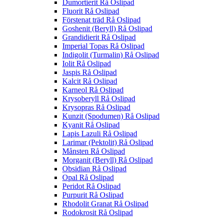
Dumortierit Rå Oslipad
Fluorit Rå Oslipad
Förstenat träd Rå Oslipad
Goshenit (Beryll) Rå Oslipad
Grandidierit Rå Oslipad
Imperial Topas Rå Oslipad
Indigolit (Turmalin) Rå Oslipad
Iolit Rå Oslipad
Jaspis Rå Oslipad
Kalcit Rå Oslipad
Karneol Rå Oslipad
Krysoberyll Rå Oslipad
Krysopras Rå Oslipad
Kunzit (Spodumen) Rå Oslipad
Kyanit Rå Oslipad
Lapis Lazuli Rå Oslipad
Larimar (Pektolit) Rå Oslipad
Månsten Rå Oslipad
Morganit (Beryll) Rå Oslipad
Obsidian Rå Oslipad
Opal Rå Oslipad
Peridot Rå Oslipad
Purpurit Rå Oslipad
Rhodolit Granat Rå Oslipad
Rodokrosit Rå Oslipad