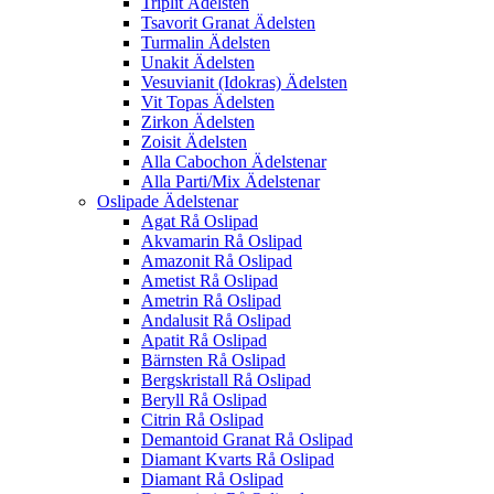
Triplit Ädelsten
Tsavorit Granat Ädelsten
Turmalin Ädelsten
Unakit Ädelsten
Vesuvianit (Idokras) Ädelsten
Vit Topas Ädelsten
Zirkon Ädelsten
Zoisit Ädelsten
Alla Cabochon Ädelstenar
Alla Parti/Mix Ädelstenar
Oslipade Ädelstenar
Agat Rå Oslipad
Akvamarin Rå Oslipad
Amazonit Rå Oslipad
Ametist Rå Oslipad
Ametrin Rå Oslipad
Andalusit Rå Oslipad
Apatit Rå Oslipad
Bärnsten Rå Oslipad
Bergskristall Rå Oslipad
Beryll Rå Oslipad
Citrin Rå Oslipad
Demantoid Granat Rå Oslipad
Diamant Kvarts Rå Oslipad
Diamant Rå Oslipad