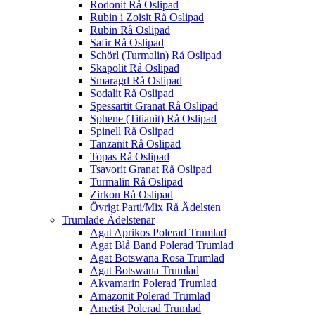
Rodonit Rå Oslipad
Rubin i Zoisit Rå Oslipad
Rubin Rå Oslipad
Safir Rå Oslipad
Schörl (Turmalin) Rå Oslipad
Skapolit Rå Oslipad
Smaragd Rå Oslipad
Sodalit Rå Oslipad
Spessartit Granat Rå Oslipad
Sphene (Titianit) Rå Oslipad
Spinell Rå Oslipad
Tanzanit Rå Oslipad
Topas Rå Oslipad
Tsavorit Granat Rå Oslipad
Turmalin Rå Oslipad
Zirkon Rå Oslipad
Övrigt Parti/Mix Rå Ädelsten
Trumlade Ädelstenar
Agat Aprikos Polerad Trumlad
Agat Blå Band Polerad Trumlad
Agat Botswana Rosa Trumlad
Agat Botswana Trumlad
Akvamarin Polerad Trumlad
Amazonit Polerad Trumlad
Ametist Polerad Trumlad