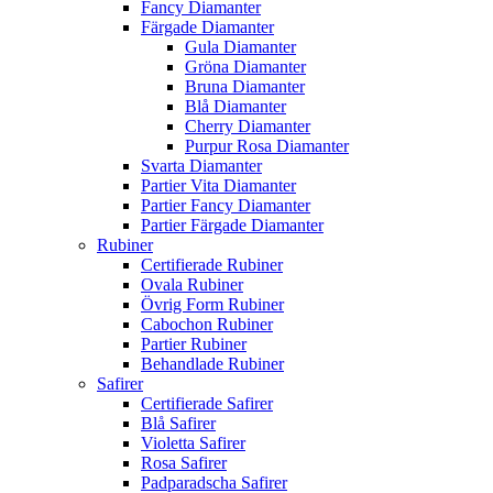
Fancy Diamanter
Färgade Diamanter
Gula Diamanter
Gröna Diamanter
Bruna Diamanter
Blå Diamanter
Cherry Diamanter
Purpur Rosa Diamanter
Svarta Diamanter
Partier Vita Diamanter
Partier Fancy Diamanter
Partier Färgade Diamanter
Rubiner
Certifierade Rubiner
Ovala Rubiner
Övrig Form Rubiner
Cabochon Rubiner
Partier Rubiner
Behandlade Rubiner
Safirer
Certifierade Safirer
Blå Safirer
Violetta Safirer
Rosa Safirer
Padparadscha Safirer