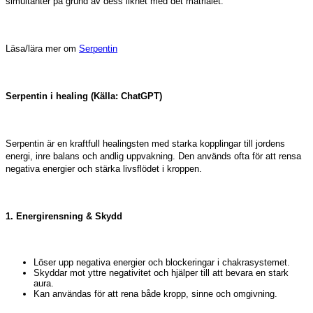
simultanter på grund av dess likhet med det matrialet.
Läsa/lära mer om
Serpentin
Serpentin i healing (Källa: ChatGPT)
Serpentin är en kraftfull healingsten med starka kopplingar till jordens
energi, inre balans och andlig uppvakning. Den används ofta för att rensa
negativa energier och stärka livsflödet i kroppen.
1. Energirensning & Skydd
Löser upp negativa energier och blockeringar i chakrasystemet.
Skyddar mot yttre negativitet och hjälper till att bevara en stark
aura.
Kan användas för att rena både kropp, sinne och omgivning.