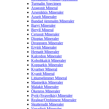
Turmalin Specimen
Aragonit Mineral
Arsenikkis Mineraler
Azurit Mineraler
Bandad järnmalm Mineraler
Baryt Mineraler
Beryll Mineral
Cerussit Mineraler
Dioptas Mineraler
Droppsten Mineraler
Erytrit Mineraler
Hematit Mineraler
Kalcedon Mineraler
Koboltkalcit Mineraler
Kopparkis Mineraler
Kvartser Mineral
Kyanit Mineral
Litiumglimmer Mineral
Magnetkis Mineraler
Malakit Mineraler
Ökenros Mineraler
Pyrit (Svavelkis) Mineraler
Realgar/Orphiment Mineraler
Skutterudit Mineraler
Vanadinit Mineraler