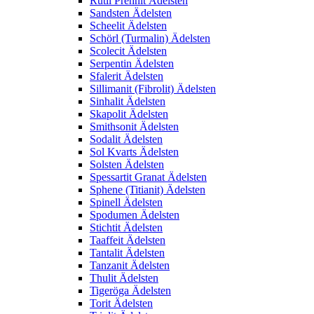
Rutil Prehnit Ädelsten
Sandsten Ädelsten
Scheelit Ädelsten
Schörl (Turmalin) Ädelsten
Scolecit Ädelsten
Serpentin Ädelsten
Sfalerit Ädelsten
Sillimanit (Fibrolit) Ädelsten
Sinhalit Ädelsten
Skapolit Ädelsten
Smithsonit Ädelsten
Sodalit Ädelsten
Sol Kvarts Ädelsten
Solsten Ädelsten
Spessartit Granat Ädelsten
Sphene (Titianit) Ädelsten
Spinell Ädelsten
Spodumen Ädelsten
Stichtit Ädelsten
Taaffeit Ädelsten
Tantalit Ädelsten
Tanzanit Ädelsten
Thulit Ädelsten
Tigeröga Ädelsten
Torit Ädelsten