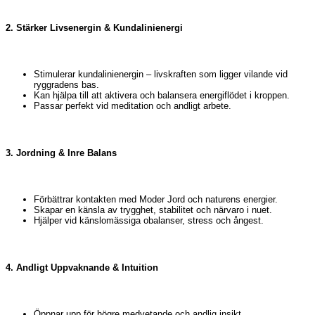
2. Stärker Livsenergin & Kundalinienergi
Stimulerar kundalinienergin – livskraften som ligger vilande vid
ryggradens bas.
Kan hjälpa till att aktivera och balansera energiflödet i kroppen.
Passar perfekt vid meditation och andligt arbete.
3. Jordning & Inre Balans
Förbättrar kontakten med Moder Jord och naturens energier.
Skapar en känsla av trygghet, stabilitet och närvaro i nuet.
Hjälper vid känslomässiga obalanser, stress och ångest.
4. Andligt Uppvaknande & Intuition
Öppnar upp för högre medvetande och andlig insikt.