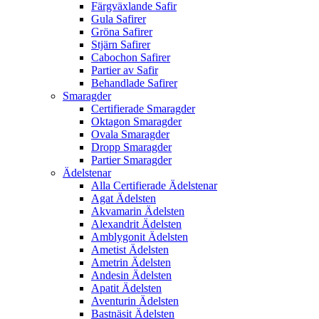
Färgväxlande Safir
Gula Safirer
Gröna Safirer
Stjärn Safirer
Cabochon Safirer
Partier av Safir
Behandlade Safirer
Smaragder
Certifierade Smaragder
Oktagon Smaragder
Ovala Smaragder
Dropp Smaragder
Partier Smaragder
Ädelstenar
Alla Certifierade Ädelstenar
Agat Ädelsten
Akvamarin Ädelsten
Alexandrit Ädelsten
Amblygonit Ädelsten
Ametist Ädelsten
Ametrin Ädelsten
Andesin Ädelsten
Apatit Ädelsten
Aventurin Ädelsten
Bastnäsit Ädelsten