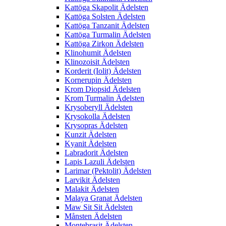
Kattöga Skapolit Ädelsten
Kattöga Solsten Ädelsten
Kattöga Tanzanit Ädelsten
Kattöga Turmalin Ädelsten
Kattöga Zirkon Ädelsten
Klinohumit Ädelsten
Klinozoisit Ädelsten
Korderit (Iolit) Ädelsten
Kornerupin Ädelsten
Krom Diopsid Ädelsten
Krom Turmalin Ädelsten
Krysoberyll Ädelsten
Krysokolla Ädelsten
Krysopras Ädelsten
Kunzit Ädelsten
Kyanit Ädelsten
Labradorit Ädelsten
Lapis Lazuli Ädelsten
Larimar (Pektolit) Ädelsten
Larvikit Ädelsten
Malakit Ädelsten
Malaya Granat Ädelsten
Maw Sit Sit Ädelsten
Månsten Ädelsten
Montebrasit Ädelsten