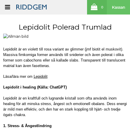
Kassan
0
Lepidolit Polerad Trumlad
Lepidolit är en violett till rosa variant av glimmer (jmf biotit el muskovit).
Massiva firnkorniga former används till sniderier och även polerat i olika
former som cabochons eller så kallade slabs. Transparent till translucent
matrial kan även fasetteras.
Läsa/lära mer om
Lepidolit
Lepidolit i healing (Källa: ChatGPT)
Lepidolit är en kraftfull och lugnande kristall som ofta används inom
healing för att minska stress, ångest och emotionell obalans. Dess energi
är mild men effektiv, och den har en stark koppling till hjärt- och tredje
ögats chakra.
1. Stress- & Ångestlindring