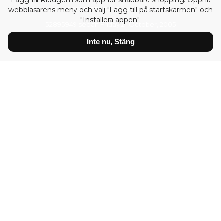
Lägg till Riddgem som app för snabbare shopping. Öppna
webbläsarens meny och välj "Lägg till på startskärmen" och
Copyright © 2026
RIDDGEM Diamonds and Gemstones
"Installera appen".
52895949 sedan
Friday 21 October, 2005
Inte nu, Stäng
Priser visas:
inkl moms
exkl moms
Diamanter
Certifierade Vita Diamanter
Vita Diamanter
Diamanter Prinsess VVS
Diamanter Brilliant VS
Diamanter Brilliant SI
Certifierade Fancy Diamanter
Fancy Diamanter