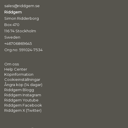
sales@riddgem.se
Riddgem
Simon Ridderborg
Box 470
116 74 Stockholm
Sweden
+46706869645
Org.no: 591024-7534
Om oss
Help Center
Köpinformation
Cookieinställningar
Ångra köp (14 dagar)
Riddgem Blogg
Riddgem Instagram
Riddgem Youtube
Riddgem Facebook
Riddgem X (Twitter)