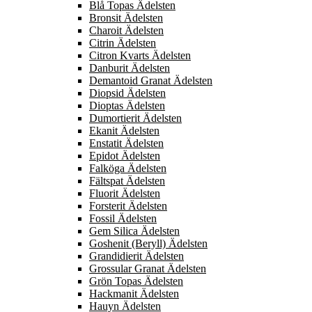
Blå Topas Ädelsten
Bronsit Ädelsten
Charoit Ädelsten
Citrin Ädelsten
Citron Kvarts Ädelsten
Danburit Ädelsten
Demantoid Granat Ädelsten
Diopsid Ädelsten
Dioptas Ädelsten
Dumortierit Ädelsten
Ekanit Ädelsten
Enstatit Ädelsten
Epidot Ädelsten
Falköga Ädelsten
Fältspat Ädelsten
Fluorit Ädelsten
Forsterit Ädelsten
Fossil Ädelsten
Gem Silica Ädelsten
Goshenit (Beryll) Ädelsten
Grandidierit Ädelsten
Grossular Granat Ädelsten
Grön Topas Ädelsten
Hackmanit Ädelsten
Hauyn Ädelsten