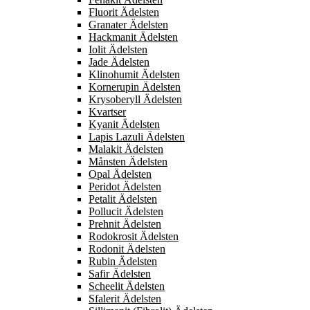
Fluorit Ädelsten
Granater Ädelsten
Hackmanit Ädelsten
Iolit Ädelsten
Jade Ädelsten
Klinohumit Ädelsten
Kornerupin Ädelsten
Krysoberyll Ädelsten
Kvartser
Kyanit Ädelsten
Lapis Lazuli Ädelsten
Malakit Ädelsten
Månsten Ädelsten
Opal Ädelsten
Peridot Ädelsten
Petalit Ädelsten
Pollucit Ädelsten
Prehnit Ädelsten
Rodokrosit Ädelsten
Rodonit Ädelsten
Rubin Ädelsten
Safir Ädelsten
Scheelit Ädelsten
Sfalerit Ädelsten