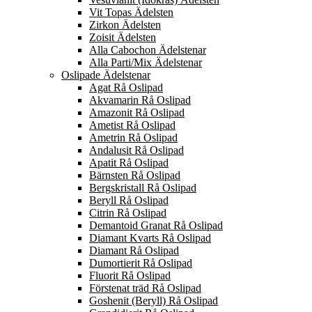
Vit Topas Ädelsten
Zirkon Ädelsten
Zoisit Ädelsten
Alla Cabochon Ädelstenar
Alla Parti/Mix Ädelstenar
Oslipade Ädelstenar
Agat Rå Oslipad
Akvamarin Rå Oslipad
Amazonit Rå Oslipad
Ametist Rå Oslipad
Ametrin Rå Oslipad
Andalusit Rå Oslipad
Apatit Rå Oslipad
Bärnsten Rå Oslipad
Bergskristall Rå Oslipad
Beryll Rå Oslipad
Citrin Rå Oslipad
Demantoid Granat Rå Oslipad
Diamant Kvarts Rå Oslipad
Diamant Rå Oslipad
Dumortierit Rå Oslipad
Fluorit Rå Oslipad
Förstenat träd Rå Oslipad
Goshenit (Beryll) Rå Oslipad