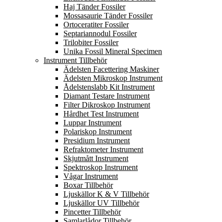
Haj Tänder Fossiler
Mossasaurie Tänder Fossiler
Ortoceratiter Fossiler
Septariannodul Fossiler
Trilobiter Fossiler
Unika Fossil Mineral Specimen
Instrument Tillbehör
Ädelsten Facettering Maskiner
Ädelsten Mikroskop Instrument
Ådelstenslabb Kit Instrument
Diamant Testare Instrument
Filter Dikroskop Instrument
Hårdhet Test Instrument
Luppar Instrument
Polariskop Instrument
Presidium Instrument
Refraktometer Instrument
Skjutmått Instrument
Spektroskop Instrument
Vågar Instrument
Boxar Tillbehör
Ljuskällor K & V Tillbehör
Ljuskällor UV Tillbehör
Pincetter Tillbehör
Samlarlådor Tillbehör