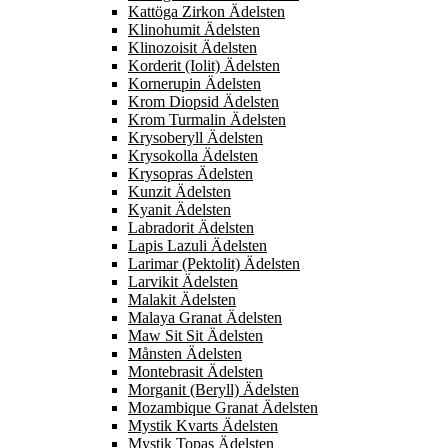
Kattöga Zirkon Ädelsten
Klinohumit Ädelsten
Klinozoisit Ädelsten
Korderit (Iolit) Ädelsten
Kornerupin Ädelsten
Krom Diopsid Ädelsten
Krom Turmalin Ädelsten
Krysoberyll Ädelsten
Krysokolla Ädelsten
Krysopras Ädelsten
Kunzit Ädelsten
Kyanit Ädelsten
Labradorit Ädelsten
Lapis Lazuli Ädelsten
Larimar (Pektolit) Ädelsten
Larvikit Ädelsten
Malakit Ädelsten
Malaya Granat Ädelsten
Maw Sit Sit Ädelsten
Månsten Ädelsten
Montebrasit Ädelsten
Morganit (Beryll) Ädelsten
Mozambique Granat Ädelsten
Mystik Kvarts Ädelsten
Mystik Topas Ädelsten