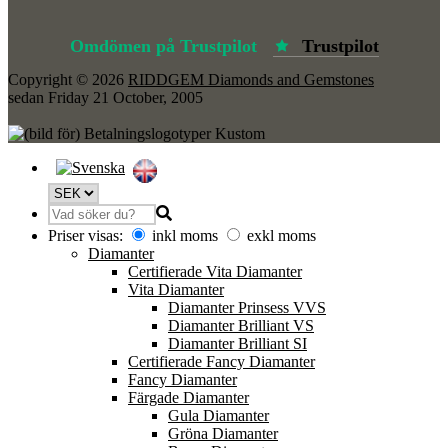
Omdömen på Trustpilot
Trustpilot
Copyright © 2026
RIDDGEM Diamonds and Gemstones
sedan
Friday 21 October, 2005
Priser visas:
inkl moms
exkl moms
Diamanter
Certifierade Vita Diamanter
Vita Diamanter
Diamanter Prinsess VVS
Diamanter Brilliant VS
Diamanter Brilliant SI
Certifierade Fancy Diamanter
Fancy Diamanter
Färgade Diamanter
Gula Diamanter
Gröna Diamanter