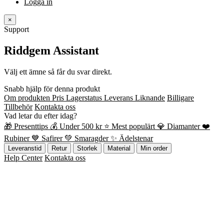
Logga in
×
Support
Riddgem Assistant
Välj ett ämne så får du svar direkt.
Snabb hjälp för denna produkt
Om produkten
Pris
Lagerstatus
Leverans
Liknande
Billigare
Tillbehör
Kontakta oss
Vad letar du efter idag?
🎁 Presenttips
💰 Under 500 kr
⭐ Mest populärt
💎 Diamanter
❤️
Rubiner
💙 Safirer
💚 Smaragder
✨ Ädelstenar
Leveranstid
Retur
Storlek
Material
Min order
Help Center
Kontakta oss