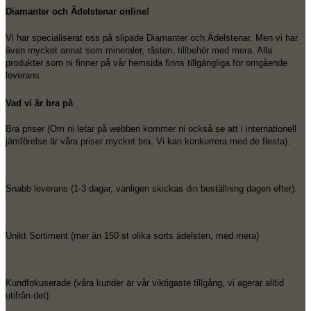
Diamanter och Ädelstenar online!
Vi har specialiserat oss på slipade Diamanter och Ädelstenar. Men vi har
även mycket annat som mineraler, råsten, tillbehör med mera. Alla
produkter som ni finner på vår hemsida finns tillgängliga för omgående
leverans.
Vad vi är bra på
Bra priser (Om ni letar på webben kommer ni också se att i internationell
jämförelse är våra priser mycket bra. Vi kan konkurrera med de flesta).
Snabb leverans (1-3 dagar, vanligen skickas din beställning dagen efter).
Unikt Sortiment (mer än 150 st olika sorts ädelsten, med mera)
Kundfokuserade (våra kunder är vår viktigaste tillgång, vi agerar alltid
utifrån det).