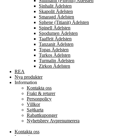
Sillimanit (Fibrolit) Ädelsten
Sinhalit Ädelsten
Skapolit Ädelsten
Smaragd Ädelsten
Sphene (Titianit) Ädelsten
Spinell Ädelsten
Spodumen Ädelsten
Taaffeit Ädelsten
Tanzanit Ädelsten
Topas Ädelsten
Turkos Ädelsten
Turmalin Ädelsten
Zirkon Ädelsten
REA
Nya produkter
Information
Kontakta oss
Frakt & returer
Personpolicy
Villkor
Sajtkarta
Rabattkuponger
Nyhetsbrev Avprenumerera
Kontakta oss