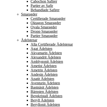
Cabochon Safirer
Partier av Safir
Behandlade Safirer
Smaragder
Certifierade Smaragder
Oktagon Smaragder
Ovala Smaragder
Dropp Smaragder
Partier Smaragder
Ädelstenar
Alla Certifierade Ädelstenar
Agat Ädelsten
Akvamarin Ädelsten
Alexandrit Ädelsten
Amblygonit Ädelsten
Ametist Ädelsten
Ametrin Ädelsten
Andesin Ädelsten
Apatit Ädelsten
Aventurin Ädelsten
Bastnäsit Ädelsten
Bärnsten Ädelsten
Bergkristall Ädelsten
Beryll Ädelsten
Beryllonit Ädelsten