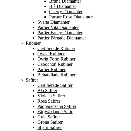
Bruna Diamanter
Blå Diamanter
Cherry Diamanter
Purpur Rosa Diamanter
Svarta Diamanter
Partier Vita Diamanter
Partier Fancy Diamanter
Partier Färgade Diamanter
Rubiner
Certifierade Rubiner
Ovala Rubiner
Övrig Form Rubiner
Cabochon Rubiner
Partier Rubiner
Behandlade Rubiner
Safirer
Certifierade Safirer
Blå Safirer
Violetta Safirer
Rosa Safirer
Padparadscha Safirer
Färgväxlande Safir
Gula Safirer
Gröna Safirer
Stjärn Safirer