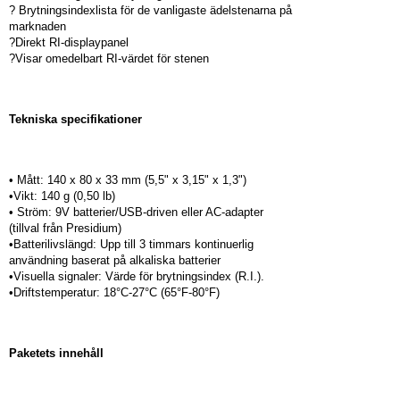
? Brytningsindexlista för de vanligaste ädelstenarna på
marknaden
?Direkt RI-displaypanel
?Visar omedelbart RI-värdet för stenen
Tekniska specifikationer
• Mått: 140 x 80 x 33 mm (5,5" x 3,15" x 1,3")
•Vikt: 140 g (0,50 lb)
• Ström: 9V batterier/USB-driven eller AC-adapter
(tillval från Presidium)
•Batterilivslängd: Upp till 3 timmars kontinuerlig
användning baserat på alkaliska batterier
•Visuella signaler: Värde för brytningsindex (R.I.).
•Driftstemperatur: 18°C-27°C (65°F-80°F)
Paketets innehåll