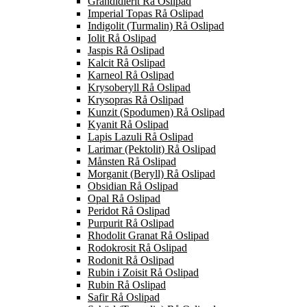
Grandidierit Rå Oslipad
Imperial Topas Rå Oslipad
Indigolit (Turmalin) Rå Oslipad
Iolit Rå Oslipad
Jaspis Rå Oslipad
Kalcit Rå Oslipad
Karneol Rå Oslipad
Krysoberyll Rå Oslipad
Krysopras Rå Oslipad
Kunzit (Spodumen) Rå Oslipad
Kyanit Rå Oslipad
Lapis Lazuli Rå Oslipad
Larimar (Pektolit) Rå Oslipad
Månsten Rå Oslipad
Morganit (Beryll) Rå Oslipad
Obsidian Rå Oslipad
Opal Rå Oslipad
Peridot Rå Oslipad
Purpurit Rå Oslipad
Rhodolit Granat Rå Oslipad
Rodokrosit Rå Oslipad
Rodonit Rå Oslipad
Rubin i Zoisit Rå Oslipad
Rubin Rå Oslipad
Safir Rå Oslipad