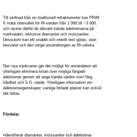
Till skillnad från en traditionell refraktometer kan PRIM
II mäta intervallet för RI-värden från 1 000 till ~3 000,
och täcker därför de allmänt kända ädelstenarna på
marknaden, inklusive diamanter och moissaniter.
Dessutom kan ett snabbt och enkelt test göras, utan
besväret och den röriga användningen av RI-vätska.
Den nya mjukvaran gör det möjligt för användaren att
ytterligare eliminera listan över möjliga färgade
ädelstenar genom att ange kända värden som färg,
hårdhet och S.G.-värde. Ytterligare information om
ädelstensegenskaper, vanliga hittade platser kan också
lätt hittas.
Fördelar
•Identifierar diamanter, moissaniter och ädelstenar