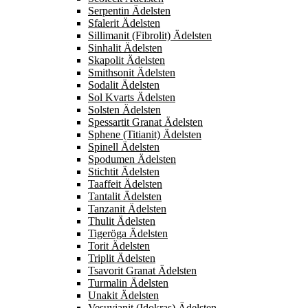
Serpentin Ädelsten
Sfalerit Ädelsten
Sillimanit (Fibrolit) Ädelsten
Sinhalit Ädelsten
Skapolit Ädelsten
Smithsonit Ädelsten
Sodalit Ädelsten
Sol Kvarts Ädelsten
Solsten Ädelsten
Spessartit Granat Ädelsten
Sphene (Titianit) Ädelsten
Spinell Ädelsten
Spodumen Ädelsten
Stichtit Ädelsten
Taaffeit Ädelsten
Tantalit Ädelsten
Tanzanit Ädelsten
Thulit Ädelsten
Tigeröga Ädelsten
Torit Ädelsten
Triplit Ädelsten
Tsavorit Granat Ädelsten
Turmalin Ädelsten
Unakit Ädelsten
Vesuvianit (Idokras) Ädelsten