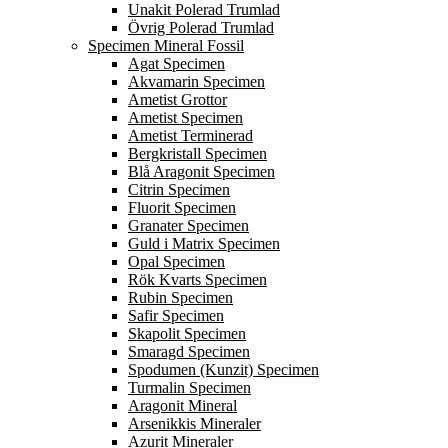
Unakit Polerad Trumlad
Övrig Polerad Trumlad
Specimen Mineral Fossil
Agat Specimen
Akvamarin Specimen
Ametist Grottor
Ametist Specimen
Ametist Terminerad
Bergkristall Specimen
Blå Aragonit Specimen
Citrin Specimen
Fluorit Specimen
Granater Specimen
Guld i Matrix Specimen
Opal Specimen
Rök Kvarts Specimen
Rubin Specimen
Safir Specimen
Skapolit Specimen
Smaragd Specimen
Spodumen (Kunzit) Specimen
Turmalin Specimen
Aragonit Mineral
Arsenikkis Mineraler
Azurit Mineraler