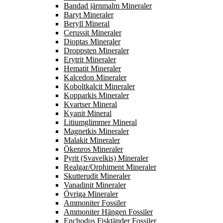
Bandad järnmalm Mineraler
Baryt Mineraler
Beryll Mineral
Cerussit Mineraler
Dioptas Mineraler
Droppsten Mineraler
Erytrit Mineraler
Hematit Mineraler
Kalcedon Mineraler
Koboltkalcit Mineraler
Kopparkis Mineraler
Kvartser Mineral
Kyanit Mineral
Litiumglimmer Mineral
Magnetkis Mineraler
Malakit Mineraler
Ökenros Mineraler
Pyrit (Svavelkis) Mineraler
Realgar/Orphiment Mineraler
Skutterudit Mineraler
Vanadinit Mineraler
Övriga Mineraler
Ammoniter Fossiler
Ammoniter Hängen Fossiler
Enchodus Fisktänder Fossiler