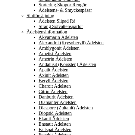
Sortering Skopor Rengör
Ädelstens- & Smyckespåsar
Slutförsäljning
Ädelsten Slipad Rå
Sträng Sötvattenspärlor
Ädelstensinformation
Akvamarin Ädelsten
Alexandrit (Krysoberyll) Ädelsten
Amblygonit Ädelsten
Ametist Ädelsten
Ametrin Ädelsten
Andalusit (Korssten) Ädelsten
Apatit Ädelsten
Axinit Ädelsten
Beryll Ädelsten
Charoit Ädelsten
Citrin Ädelsten
Danburit Ädelsten
Diamanter Ädelsten
Diaspore (Zultanit) Ädelsten
Diopsid Ädelsten
Ekanit Ädelsten
Enstatit Ädelsten
Fältspat Ädelsten
Fenakit Ädelsten