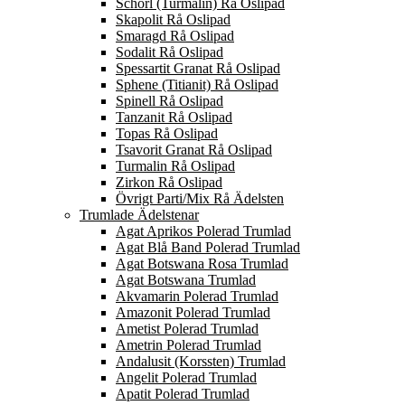
Schörl (Turmalin) Rå Oslipad
Skapolit Rå Oslipad
Smaragd Rå Oslipad
Sodalit Rå Oslipad
Spessartit Granat Rå Oslipad
Sphene (Titianit) Rå Oslipad
Spinell Rå Oslipad
Tanzanit Rå Oslipad
Topas Rå Oslipad
Tsavorit Granat Rå Oslipad
Turmalin Rå Oslipad
Zirkon Rå Oslipad
Övrigt Parti/Mix Rå Ädelsten
Trumlade Ädelstenar
Agat Aprikos Polerad Trumlad
Agat Blå Band Polerad Trumlad
Agat Botswana Rosa Trumlad
Agat Botswana Trumlad
Akvamarin Polerad Trumlad
Amazonit Polerad Trumlad
Ametist Polerad Trumlad
Ametrin Polerad Trumlad
Andalusit (Korssten) Trumlad
Angelit Polerad Trumlad
Apatit Polerad Trumlad