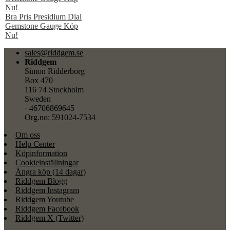
Bra Pris Presidium Dial
Gemstone Gauge Köp
Nu!
sales@riddgem.se
Riddgem
Simon Ridderborg
Box 470
116 74 Stockholm
Sweden
+46706869645
Org.no: 591024-7534
Om oss
Help Center
Köpinformation
Cookieinställningar
Ångra köp (14 dagar)
Riddgem Blogg
Riddgem Instagram
Riddgem Youtube
Riddgem Facebook
Riddgem X (Twitter)