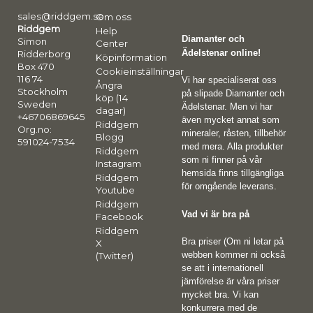
sales@riddgem.se
Om oss
Riddgem
Help
Diamanter och
Simon
Center
Ädelstenar online!
Ridderborg
Köpinformation
Box 470
Cookieinställningar
116 74
Vi har specialiserat oss
Ångra
Stockholm
på slipade Diamanter och
köp (14
Sweden
Ädelstenar. Men vi har
dagar)
+46706869645
även mycket annat som
Riddgem
Org.no:
mineraler, råsten, tillbehör
Blogg
591024-7534
med mera. Alla produkter
Riddgem
som ni finner på vår
Instagram
hemsida finns tillgängliga
Riddgem
för omgående leverans.
Youtube
Riddgem
Vad vi är bra på
Facebook
Riddgem
Bra priser (Om ni letar på
X
webben kommer ni också
(Twitter)
se att i internationell
jämförelse är våra priser
mycket bra. Vi kan
konkurrera med de