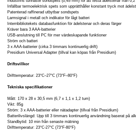
Industrins tunnaste sondspets (0,45 mm) för att testa ädelstenar från 0,2
Infällbar termoelektrisk spets som upprätthåller konstant tryck mot ädels
Patenterad raffinerad utbytbar sondspets
Larmsignal i metall och indikator för lågt batteri
Internbibliotekets databasfunktion för ädelstenar och deras färger
Kräver bara 3 AAA-batterier
USB-anslutning till PC för mer värdeskapande funktioner
Ström och batteri
3 x AAA-batterier (cirka 3 timmars kontinuerlig drift)
Presidium Universal Adapter (tillval kan köpas från Presidium)
Driftsvillkor
Drifttemperatur: 23°C–27°C (73°F–80°F)
Tekniska specifikationer
Mått: 170 x 28 x 30,5 mm (6,7 x 1,1 x 1,2 tum)
Vikt: 85g
Ström: 3 x AAA-batterier eller nätadapter (tillval från Presidium)
Batterilivslängd: Upp till 3 timmars kontinuerlig användning baserat på alk
Standbytid: 10 min från senaste mätning
Drifttemperatur: 23°C-27°C (73°F-80°F)