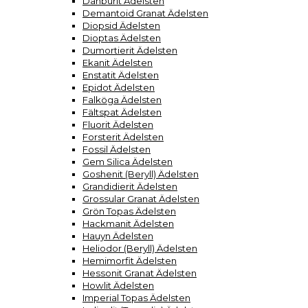
Danburit Ädelsten
Demantoid Granat Ädelsten
Diopsid Ädelsten
Dioptas Ädelsten
Dumortierit Ädelsten
Ekanit Ädelsten
Enstatit Ädelsten
Epidot Ädelsten
Falköga Ädelsten
Fältspat Ädelsten
Fluorit Ädelsten
Forsterit Ädelsten
Fossil Ädelsten
Gem Silica Ädelsten
Goshenit (Beryll) Ädelsten
Grandidierit Ädelsten
Grossular Granat Ädelsten
Grön Topas Ädelsten
Hackmanit Ädelsten
Hauyn Ädelsten
Heliodor (Beryll) Ädelsten
Hemimorfit Ädelsten
Hessonit Granat Ädelsten
Howlit Ädelsten
Imperial Topas Ädelsten