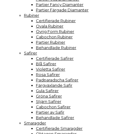
Partier Fancy Diamanter
Partier Färgade Diamanter
Rubiner
Certifierade Rubiner
Ovala Rubiner
Övrig Form Rubiner
Cabochon Rubiner
Partier Rubiner
Behandlade Rubiner
Safirer
Certifierade Safirer
Blå Safirer
Violetta Safirer
Rosa Safirer
Padparadscha Safirer
Färgväxlande Safir
Gula Safirer
Gröna Safirer
Stjärn Safirer
Cabochon Safirer
Partier av Safir
Behandlade Safirer
Smaragder
Certifierade Smaragder
Oktagon Smaragder