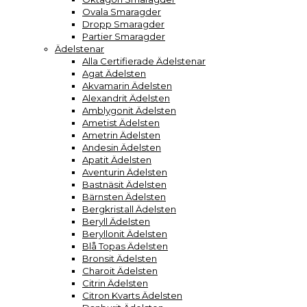
Ovala Smaragder
Dropp Smaragder
Partier Smaragder
Ädelstenar
Alla Certifierade Ädelstenar
Agat Ädelsten
Akvamarin Ädelsten
Alexandrit Ädelsten
Amblygonit Ädelsten
Ametist Ädelsten
Ametrin Ädelsten
Andesin Ädelsten
Apatit Ädelsten
Aventurin Ädelsten
Bastnäsit Ädelsten
Bärnsten Ädelsten
Bergkristall Ädelsten
Beryll Ädelsten
Beryllonit Ädelsten
Blå Topas Ädelsten
Bronsit Ädelsten
Charoit Ädelsten
Citrin Ädelsten
Citron Kvarts Ädelsten