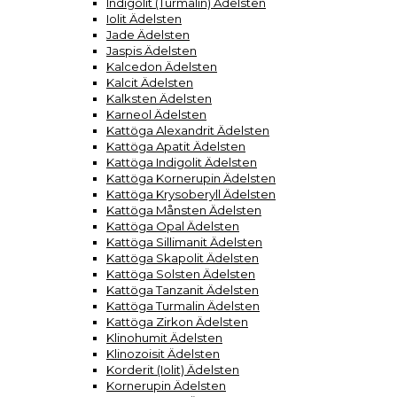
Indigolit (Turmalin) Ädelsten
Iolit Ädelsten
Jade Ädelsten
Jaspis Ädelsten
Kalcedon Ädelsten
Kalcit Ädelsten
Kalksten Ädelsten
Karneol Ädelsten
Kattöga Alexandrit Ädelsten
Kattöga Apatit Ädelsten
Kattöga Indigolit Ädelsten
Kattöga Kornerupin Ädelsten
Kattöga Krysoberyll Ädelsten
Kattöga Månsten Ädelsten
Kattöga Opal Ädelsten
Kattöga Sillimanit Ädelsten
Kattöga Skapolit Ädelsten
Kattöga Solsten Ädelsten
Kattöga Tanzanit Ädelsten
Kattöga Turmalin Ädelsten
Kattöga Zirkon Ädelsten
Klinohumit Ädelsten
Klinozoisit Ädelsten
Korderit (Iolit) Ädelsten
Kornerupin Ädelsten