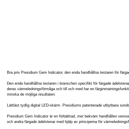
Bra pris Presidium Gem Indicator, den enda handhållna testaren för färg
Den enda handhållna testaren i branschen specifikt för färgade ädelstenar s
deras värmeledningsförmåga och till och med har en färginmatningsfunktio
minska de möjliga resultaten.
Lättläst tydlig digital LED-skärm. Presidiums patenterade utbytbara sonds
Presidium Gem Indicator är en förbättrad, mer bekväm handhållen versio
och andra färgade ädelstenar med hjälp av principerna för värmelednings