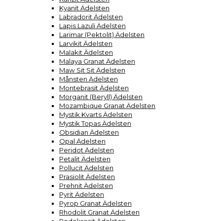
Kyanit Ädelsten
Labradorit Ädelsten
Lapis Lazuli Ädelsten
Larimar (Pektolit) Ädelsten
Larvikit Ädelsten
Malakit Ädelsten
Malaya Granat Ädelsten
Maw Sit Sit Ädelsten
Månsten Ädelsten
Montebrasit Ädelsten
Morganit (Beryll) Ädelsten
Mozambique Granat Ädelsten
Mystik Kvarts Ädelsten
Mystik Topas Ädelsten
Obsidian Ädelsten
Opal Ädelsten
Peridot Ädelsten
Petalit Ädelsten
Pollucit Ädelsten
Prasiolit Ädelsten
Prehnit Ädelsten
Pyrit Ädelsten
Pyrop Granat Ädelsten
Rhodolit Granat Ädelsten