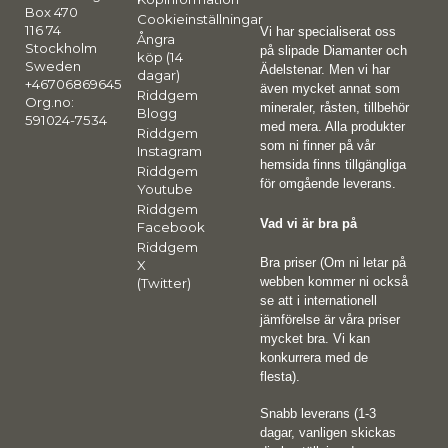
Box 470
Cookieinställningar
116 74
Vi har specialiserat oss
Ångra
Stockholm
på slipade Diamanter och
köp (14
Sweden
Ädelstenar. Men vi har
dagar)
+46706869645
även mycket annat som
Riddgem
Org.no:
mineraler, råsten, tillbehör
Blogg
591024-7534
med mera. Alla produkter
Riddgem
som ni finner på vår
Instagram
hemsida finns tillgängliga
Riddgem
för omgående leverans.
Youtube
Riddgem
Vad vi är bra på
Facebook
Riddgem
Bra priser (Om ni letar på
X
webben kommer ni också
(Twitter)
se att i internationell
jämförelse är våra priser
mycket bra. Vi kan
konkurrera med de
flesta).
Snabb leverans (1-3
dagar, vanligen skickas