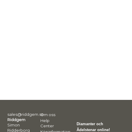
sales@riddgem.se
Om oss
Riddgem
Help
Diamanter och
Simon
Center
Ädelstenar online!
Ridderborg
Köpinformation