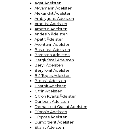
Agat Ädelsten
Akvamarin Ädelsten
Alexandrit Ädelsten
Amblygonit Ädelsten
Ametist Ädelsten
Ametrin Ädelsten
Andesin Ädelsten
Apatit Ädelsten
Aventurin Ädelsten
Bastnäsit Ädelsten
Bärnsten Ädelsten
Bergkristall Ädelsten
Beryll Ädelsten
Beryllonit Ädelsten
Blå Topas Ädelsten
Bronsit Ädelsten
Charoit Ädelsten
Citrin Ädelsten
Citron Kvarts Ädelsten
Danburit Ädelsten
Demantoid Granat Ädelsten
Diopsid Ädelsten
Dioptas Ädelsten
Dumortierit Ädelsten
Ekanit Ädelsten