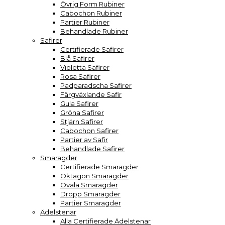
Övrig Form Rubiner
Cabochon Rubiner
Partier Rubiner
Behandlade Rubiner
Safirer
Certifierade Safirer
Blå Safirer
Violetta Safirer
Rosa Safirer
Padparadscha Safirer
Färgväxlande Safir
Gula Safirer
Gröna Safirer
Stjärn Safirer
Cabochon Safirer
Partier av Safir
Behandlade Safirer
Smaragder
Certifierade Smaragder
Oktagon Smaragder
Ovala Smaragder
Dropp Smaragder
Partier Smaragder
Ädelstenar
Alla Certifierade Ädelstenar