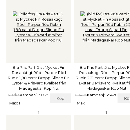
Bra Pris Parti 5 st Mycket Fin
Bra Pris Parti 5 st Mycket F
Rosaaktigt Röd - Purpur Röd
Rosaaktigt Röd - Purpur R
Rubin 1,98 carat Dropp Slipad Fin
Rubin 2,21 carat Dropp Slipad
Lyster & Prisvärd Kvalitet från
Lyster & Prisvärd Kvalitet f
Madagaskar Köp Nu!
Madagaskar Köp Nu!
792kr
Kampanj: 317kr
884kr
Kampanj: 354kr
Köp
Kö
Max: 1
Max: 1
1
1