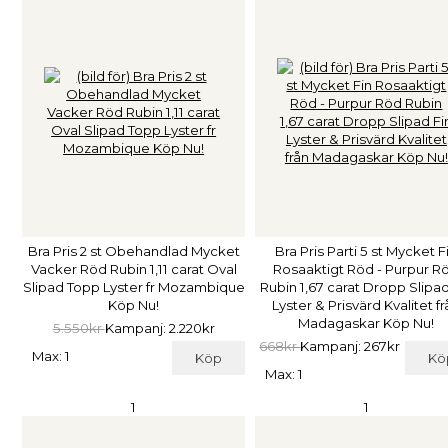
Bra Pris 2 st Obehandlad Mycket
Bra Pris Parti 5 st Mycket F
Vacker Röd Rubin 1,11 carat Oval
Rosaaktigt Röd - Purpur R
Slipad Topp Lyster fr Mozambique
Rubin 1,67 carat Dropp Slipad
Köp Nu!
Lyster & Prisvärd Kvalitet f
Madagaskar Köp Nu!
5.550kr
Kampanj: 2.220kr
668kr
Kampanj: 267kr
Max: 1
Köp
Kö
Max: 1
1
1