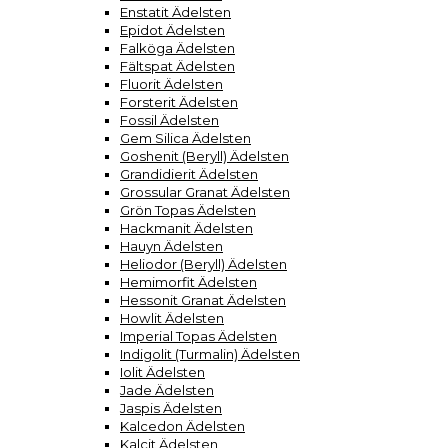
Enstatit Ädelsten
Epidot Ädelsten
Falköga Ädelsten
Fältspat Ädelsten
Fluorit Ädelsten
Forsterit Ädelsten
Fossil Ädelsten
Gem Silica Ädelsten
Goshenit (Beryll) Ädelsten
Grandidierit Ädelsten
Grossular Granat Ädelsten
Grön Topas Ädelsten
Hackmanit Ädelsten
Hauyn Ädelsten
Heliodor (Beryll) Ädelsten
Hemimorfit Ädelsten
Hessonit Granat Ädelsten
Howlit Ädelsten
Imperial Topas Ädelsten
Indigolit (Turmalin) Ädelsten
Iolit Ädelsten
Jade Ädelsten
Jaspis Ädelsten
Kalcedon Ädelsten
Kalcit Ädelsten