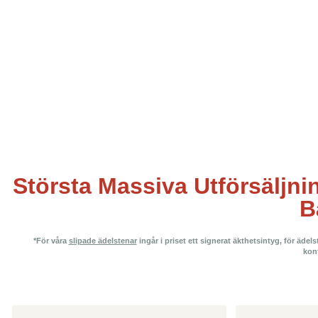
Största Massiva Utförsäljni
B
*För våra
slipade ädelstenar
ingår i priset ett signerat äkthetsintyg, för äde
kon