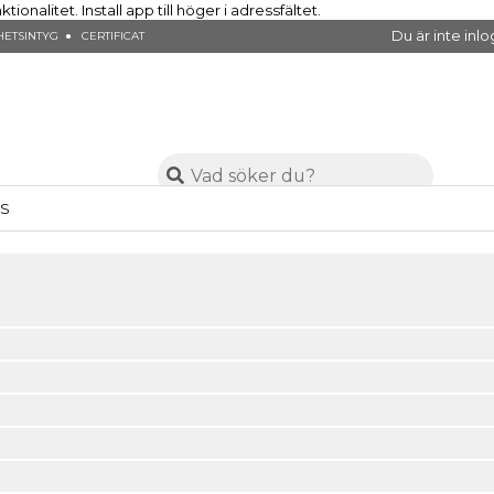
nalitet. Install app till höger i adressfältet.
Du är inte in
ETSINTYG ● CERTIFICAT
SS