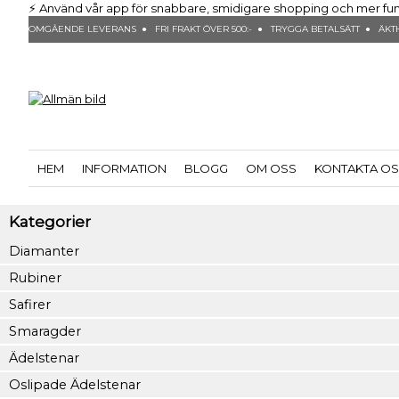
⚡ Använd vår app för snabbare, smidigare shopping och mer funktio
OMGÅENDE LEVERANS ● FRI FRAKT ÖVER 500:- ● TRYGGA BETALSÄTT ● ÄKTH
HEM
INFORMATION
BLOGG
OM OSS
KONTAKTA O
Kategorier
Diamanter
Rubiner
Safirer
Smaragder
Ädelstenar
Oslipade Ädelstenar