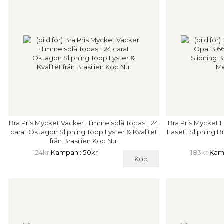
Bra Pris Mycket Vacker Himmelsblå Topas 1,24
Bra Pris Mycket F
carat Oktagon Slipning Topp Lyster & Kvalitet
Fasett Slipning Br
från Brasilien Köp Nu!
124kr
Kampanj: 50kr
183kr
Kamp
Köp