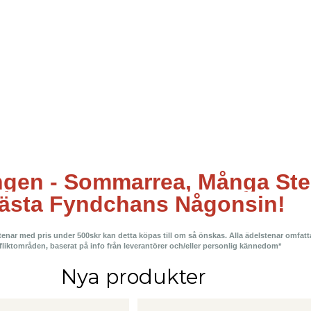
ngen - Sommarrea, Många Sten
ästa Fyndchans Någonsin!
lstenar med pris under 500skr kan detta köpas till om så önskas. Alla ädelstenar omfat
fliktområden, baserat på info från leverantörer och/eller personlig kännedom*
Nya produkter