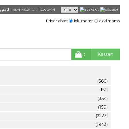
loggad |
|
SKAPA KONTO
LOGGA IN
Priser visas:
inkl moms
exkl moms
Kassan
0
(360)
(151)
(354)
(159)
(2223)
(1943)