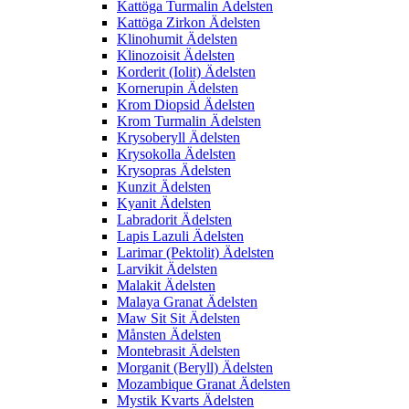
Kattöga Turmalin Ädelsten
Kattöga Zirkon Ädelsten
Klinohumit Ädelsten
Klinozoisit Ädelsten
Korderit (Iolit) Ädelsten
Kornerupin Ädelsten
Krom Diopsid Ädelsten
Krom Turmalin Ädelsten
Krysoberyll Ädelsten
Krysokolla Ädelsten
Krysopras Ädelsten
Kunzit Ädelsten
Kyanit Ädelsten
Labradorit Ädelsten
Lapis Lazuli Ädelsten
Larimar (Pektolit) Ädelsten
Larvikit Ädelsten
Malakit Ädelsten
Malaya Granat Ädelsten
Maw Sit Sit Ädelsten
Månsten Ädelsten
Montebrasit Ädelsten
Morganit (Beryll) Ädelsten
Mozambique Granat Ädelsten
Mystik Kvarts Ädelsten