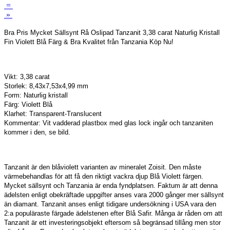
=
»
Bra Pris Mycket Sällsynt Rå Oslipad Tanzanit 3,38 carat Naturlig Kristall
Fin Violett Blå Färg & Bra Kvalitet från Tanzania Köp Nu!
Vikt: 3,38 carat
Storlek: 8,43x7,53x4,99 mm
Form: Naturlig kristall
Färg: Violett Blå
Klarhet: Transparent-Translucent
Kommentar: Vit vadderad plastbox med glas lock ingår och tanzaniten
kommer i den, se bild.
Tanzanit är den blåviolett varianten av mineralet Zoisit. Den måste
värmebehandlas för att få den riktigt vackra djup Blå Violett färgen.
Mycket sällsynt och Tanzania är enda fyndplatsen. Faktum är att denna
ädelsten enligt obekräftade uppgifter anses vara 2000 gånger mer sällsynt
än diamant. Tanzanit anses enligt tidigare undersökning i USA vara den
2:a populäraste färgade ädelstenen efter Blå Safir. Många är råden om att
Tanzanit är ett investeringsobjekt eftersom så begränsad tillång men stor