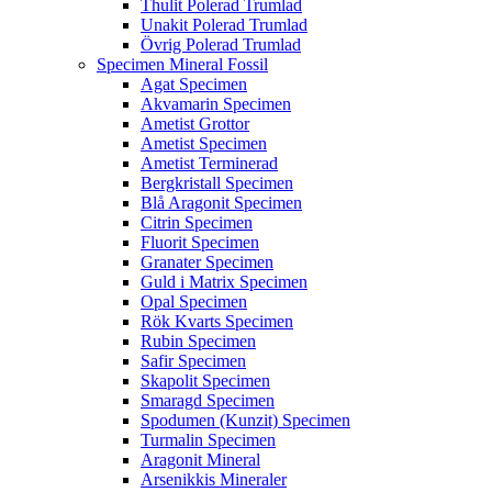
Thulit Polerad Trumlad
Unakit Polerad Trumlad
Övrig Polerad Trumlad
Specimen Mineral Fossil
Agat Specimen
Akvamarin Specimen
Ametist Grottor
Ametist Specimen
Ametist Terminerad
Bergkristall Specimen
Blå Aragonit Specimen
Citrin Specimen
Fluorit Specimen
Granater Specimen
Guld i Matrix Specimen
Opal Specimen
Rök Kvarts Specimen
Rubin Specimen
Safir Specimen
Skapolit Specimen
Smaragd Specimen
Spodumen (Kunzit) Specimen
Turmalin Specimen
Aragonit Mineral
Arsenikkis Mineraler