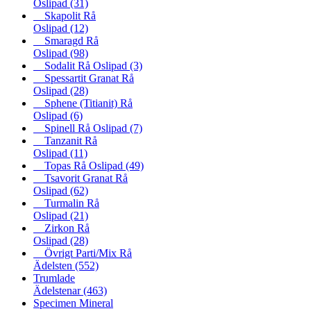
Oslipad
(31)
Skapolit Rå
Oslipad
(12)
Smaragd Rå
Oslipad
(98)
Sodalit Rå Oslipad
(3)
Spessartit Granat Rå
Oslipad
(28)
Sphene (Titianit) Rå
Oslipad
(6)
Spinell Rå Oslipad
(7)
Tanzanit Rå
Oslipad
(11)
Topas Rå Oslipad
(49)
Tsavorit Granat Rå
Oslipad
(62)
Turmalin Rå
Oslipad
(21)
Zirkon Rå
Oslipad
(28)
Övrigt Parti/Mix Rå
Ädelsten
(552)
Trumlade
Ädelstenar
(463)
Specimen Mineral