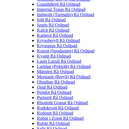
Grandidierit Rå Oslipad
Imperial Topas Rå Oslipad
Indigolit (Turmalin) Rå Oslipad
Iolit Rå Oslipad
Jaspis Rå Oslipad
Kalcit Rå Oslipad
Karneol Rå Oslipad
Krysoberyll Rå Oslipad
Krysopras Rå Oslipad
Kunzit (Spodumen) Rå Oslipad
Kyanit Rå Oslipad
Lapis Lazuli Rå Oslipad
Larimar (Pektolit) Rå Oslipad
Månsten Rå Oslipad
Morganit (Beryll) Rå Oslipad
Obsidian Rå Oslipad
Opal Rå Oslipad
Peridot Rå Oslipad
Purpurit Rå Oslipad
Rhodolit Granat Rå Oslipad
Rodokrosit Rå Oslipad
Rodonit Rå Oslipad
Rubin i Zoisit Rå Oslipad
Rubin Rå Oslipad
Safir Rå Oslipad