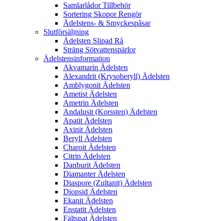
Samlarlådor Tillbehör
Sortering Skopor Rengör
Ädelstens- & Smyckespåsar
Slutförsäljning
Ädelsten Slipad Rå
Sträng Sötvattenspärlor
Ädelstensinformation
Akvamarin Ädelsten
Alexandrit (Krysoberyll) Ädelsten
Amblygonit Ädelsten
Ametist Ädelsten
Ametrin Ädelsten
Andalusit (Korssten) Ädelsten
Apatit Ädelsten
Axinit Ädelsten
Beryll Ädelsten
Charoit Ädelsten
Citrin Ädelsten
Danburit Ädelsten
Diamanter Ädelsten
Diaspore (Zultanit) Ädelsten
Diopsid Ädelsten
Ekanit Ädelsten
Enstatit Ädelsten
Fältspat Ädelsten