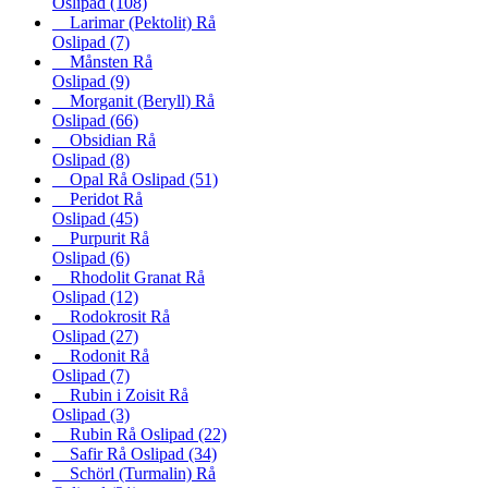
Oslipad
(108)
Larimar (Pektolit) Rå
Oslipad
(7)
Månsten Rå
Oslipad
(9)
Morganit (Beryll) Rå
Oslipad
(66)
Obsidian Rå
Oslipad
(8)
Opal Rå Oslipad
(51)
Peridot Rå
Oslipad
(45)
Purpurit Rå
Oslipad
(6)
Rhodolit Granat Rå
Oslipad
(12)
Rodokrosit Rå
Oslipad
(27)
Rodonit Rå
Oslipad
(7)
Rubin i Zoisit Rå
Oslipad
(3)
Rubin Rå Oslipad
(22)
Safir Rå Oslipad
(34)
Schörl (Turmalin) Rå