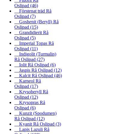
Fluorit Rå
Oslipad
(46)
Förstenat träd Rå
Oslipad
(7)
Goshenit (Beryll) Rå
Oslipad
(15)
Grandidierit Rå
Oslipad
(5)
Imperial Topas Rå
Oslipad
(11)
Indigolit (Turmalin)
Rå Oslipad
(27)
Iolit Rå Oslipad
(6)
Jaspis Rå Oslipad
(12)
Kalcit Rå Oslipad
(46)
Karneol Rå
Oslipad
(17)
Krysoberyll Rå
Oslipad
(12)
Krysopras Rå
Oslipad
(6)
Kunzit (Spodumen)
Rå Oslipad
(12)
Kyanit Rå Oslipad
(3)
Lapis Lazuli Rå