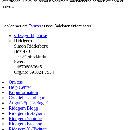
efterfrågan. En av de absolut vackraste ädelstenarna är dock ett som är
säkert.
Läs/lär mer om
Tanzanit
under "ädelstensinformation"
sales@riddgem.se
Riddgem
Simon Ridderborg
Box 470
116 74 Stockholm
Sweden
+46706869645
Org.no: 591024-7534
Om oss
Help Center
Köpinformation
Cookieinställningar
Ångra köp (14 dagar)
Riddgem Blogg
Riddgem Instagram
Riddgem Youtube
Riddgem Facebook
Riddgem X (Twitter)