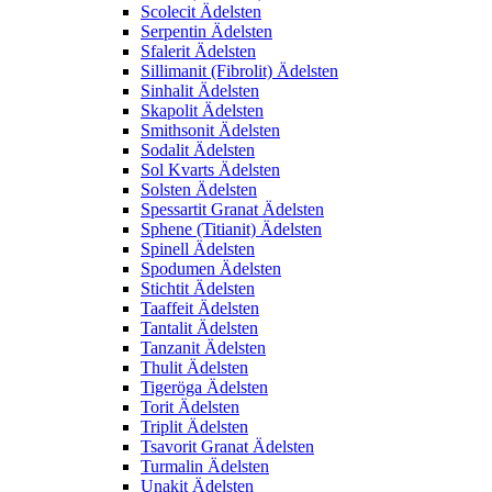
Scolecit Ädelsten
Serpentin Ädelsten
Sfalerit Ädelsten
Sillimanit (Fibrolit) Ädelsten
Sinhalit Ädelsten
Skapolit Ädelsten
Smithsonit Ädelsten
Sodalit Ädelsten
Sol Kvarts Ädelsten
Solsten Ädelsten
Spessartit Granat Ädelsten
Sphene (Titianit) Ädelsten
Spinell Ädelsten
Spodumen Ädelsten
Stichtit Ädelsten
Taaffeit Ädelsten
Tantalit Ädelsten
Tanzanit Ädelsten
Thulit Ädelsten
Tigeröga Ädelsten
Torit Ädelsten
Triplit Ädelsten
Tsavorit Granat Ädelsten
Turmalin Ädelsten
Unakit Ädelsten