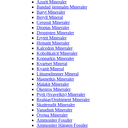
Azurit Mineraler
Bandad järnmalm Mineraler
Baryt Mineraler
Beryll Mineral
Cerussit Mineraler
Dioptas Mineraler
Droppsten Mineraler
Erytrit Mineraler
Hematit Mineraler
Kalcedon Mineraler
Koboltkalcit Mineraler
Kopparkis Mineraler
Kvartser Mineral
Kyanit Mineral
Litiumglimmer Mineral
Magnetkis Mineraler
Malakit Mineraler
Ökenros Mineraler
Pyrit (Svavelkis) Mineraler
Realgar/Orphiment Mineraler
Skutterudit Mineraler
Vanadinit Mineraler
Övriga Mineraler
Ammoniter Fossiler
Ammoniter Hängen Fossiler