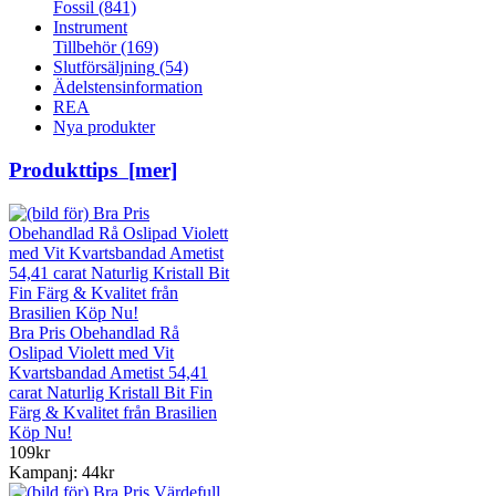
Fossil
(841)
Instrument
Tillbehör
(169)
Slutförsäljning
(54)
Ädelstensinformation
REA
Nya produkter
Produkttips [mer]
Bra Pris Obehandlad Rå
Oslipad Violett med Vit
Kvartsbandad Ametist 54,41
carat Naturlig Kristall Bit Fin
Färg & Kvalitet från Brasilien
Köp Nu!
109kr
Kampanj: 44kr