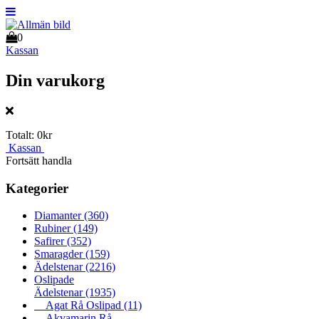
0
Kassan
Din varukorg
Totalt:
0kr
Kassan
Fortsätt handla
Kategorier
Diamanter
(360)
Rubiner
(149)
Safirer
(352)
Smaragder
(159)
Ädelstenar
(2216)
Oslipade
Ädelstenar
(1935)
Agat Rå Oslipad
(11)
Akvamarin Rå