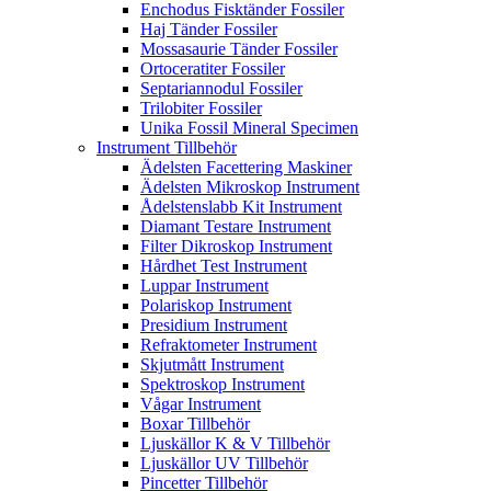
Enchodus Fisktänder Fossiler
Haj Tänder Fossiler
Mossasaurie Tänder Fossiler
Ortoceratiter Fossiler
Septariannodul Fossiler
Trilobiter Fossiler
Unika Fossil Mineral Specimen
Instrument Tillbehör
Ädelsten Facettering Maskiner
Ädelsten Mikroskop Instrument
Ådelstenslabb Kit Instrument
Diamant Testare Instrument
Filter Dikroskop Instrument
Hårdhet Test Instrument
Luppar Instrument
Polariskop Instrument
Presidium Instrument
Refraktometer Instrument
Skjutmått Instrument
Spektroskop Instrument
Vågar Instrument
Boxar Tillbehör
Ljuskällor K & V Tillbehör
Ljuskällor UV Tillbehör
Pincetter Tillbehör