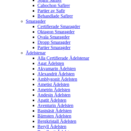
Stjärn Safirer
Cabochon Safirer
Partier av Safir
Behandlade Safirer
Smaragder
Certifierade Smaragder
Oktagon Smaragder
Ovala Smaragder
Dropp Smaragder
Partier Smaragder
Ädelstenar
Alla Certifierade Ädelstenar
Agat Ädelsten
Akvamarin Ädelsten
Alexandrit Ädelsten
Amblygonit Ädelsten
Ametist Ädelsten
Ametrin Ädelsten
Andesin Ädelsten
Apatit Ädelsten
Aventurin Ädelsten
Bastnäsit Ädelsten
Bärnsten Ädelsten
Bergkristall Ädelsten
Beryll Ädelsten