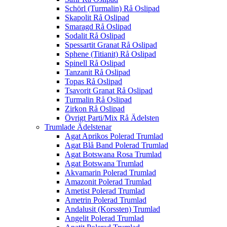
Schörl (Turmalin) Rå Oslipad
Skapolit Rå Oslipad
Smaragd Rå Oslipad
Sodalit Rå Oslipad
Spessartit Granat Rå Oslipad
Sphene (Titianit) Rå Oslipad
Spinell Rå Oslipad
Tanzanit Rå Oslipad
Topas Rå Oslipad
Tsavorit Granat Rå Oslipad
Turmalin Rå Oslipad
Zirkon Rå Oslipad
Övrigt Parti/Mix Rå Ädelsten
Trumlade Ädelstenar
Agat Aprikos Polerad Trumlad
Agat Blå Band Polerad Trumlad
Agat Botswana Rosa Trumlad
Agat Botswana Trumlad
Akvamarin Polerad Trumlad
Amazonit Polerad Trumlad
Ametist Polerad Trumlad
Ametrin Polerad Trumlad
Andalusit (Korssten) Trumlad
Angelit Polerad Trumlad