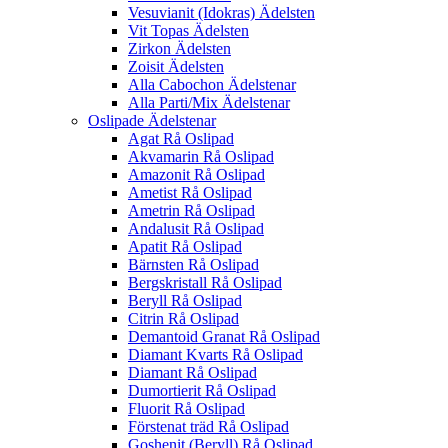
Vesuvianit (Idokras) Ädelsten
Vit Topas Ädelsten
Zirkon Ädelsten
Zoisit Ädelsten
Alla Cabochon Ädelstenar
Alla Parti/Mix Ädelstenar
Oslipade Ädelstenar
Agat Rå Oslipad
Akvamarin Rå Oslipad
Amazonit Rå Oslipad
Ametist Rå Oslipad
Ametrin Rå Oslipad
Andalusit Rå Oslipad
Apatit Rå Oslipad
Bärnsten Rå Oslipad
Bergskristall Rå Oslipad
Beryll Rå Oslipad
Citrin Rå Oslipad
Demantoid Granat Rå Oslipad
Diamant Kvarts Rå Oslipad
Diamant Rå Oslipad
Dumortierit Rå Oslipad
Fluorit Rå Oslipad
Förstenat träd Rå Oslipad
Goshenit (Beryll) Rå Oslipad