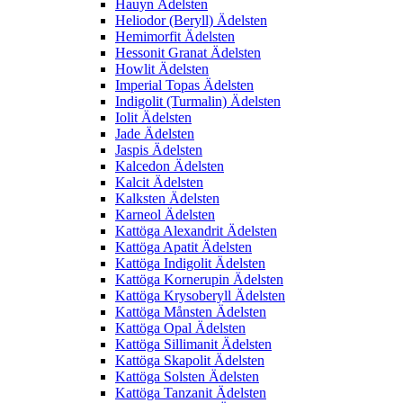
Hauyn Ädelsten
Heliodor (Beryll) Ädelsten
Hemimorfit Ädelsten
Hessonit Granat Ädelsten
Howlit Ädelsten
Imperial Topas Ädelsten
Indigolit (Turmalin) Ädelsten
Iolit Ädelsten
Jade Ädelsten
Jaspis Ädelsten
Kalcedon Ädelsten
Kalcit Ädelsten
Kalksten Ädelsten
Karneol Ädelsten
Kattöga Alexandrit Ädelsten
Kattöga Apatit Ädelsten
Kattöga Indigolit Ädelsten
Kattöga Kornerupin Ädelsten
Kattöga Krysoberyll Ädelsten
Kattöga Månsten Ädelsten
Kattöga Opal Ädelsten
Kattöga Sillimanit Ädelsten
Kattöga Skapolit Ädelsten
Kattöga Solsten Ädelsten
Kattöga Tanzanit Ädelsten