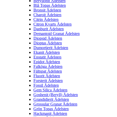
Beryllonit Ädelsten
Blå Topas Ädelsten
Bronsit Ädelsten
Charoit Ädelsten
Citrin Ädelsten
Citron Kvarts Ädelsten
Danburit Ädelsten
Demantoid Granat Ädelsten
Diopsid Ädelsten
Dioptas Ädelsten
Dumortierit Ädelsten
Ekanit Ädelsten
Enstatit Ädelsten
Epidot Ädelsten
Falköga Ädelsten
Fältspat Ädelsten
Fluorit Ädelsten
Forsterit Ädelsten
Fossil Ädelsten
Gem Silica Ädelsten
Goshenit (Beryll) Ädelsten
Grandidierit Ädelsten
Grossular Granat Ädelsten
Grön Topas Ädelsten
Hackmanit Ädelsten