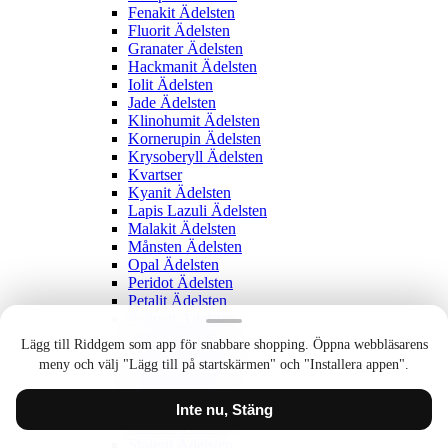
Fenakit Ädelsten
Fluorit Ädelsten
Granater Ädelsten
Hackmanit Ädelsten
Iolit Ädelsten
Jade Ädelsten
Klinohumit Ädelsten
Kornerupin Ädelsten
Krysoberyll Ädelsten
Kvartser
Kyanit Ädelsten
Lapis Lazuli Ädelsten
Malakit Ädelsten
Månsten Ädelsten
Opal Ädelsten
Peridot Ädelsten
Petalit Ädelsten
Pollucit Ädelsten
Prehnit Ädelsten
Lägg till Riddgem som app för snabbare shopping. Öppna webbläsarens
Rodokrosit Ädelsten
meny och välj "Lägg till på startskärmen" och "Installera appen".
Rodonit Ädelsten
Rubin Ädelsten
Safir Ädelsten
Inte nu, Stäng
Scheelit Ädelsten
Sfalerit Ädelsten